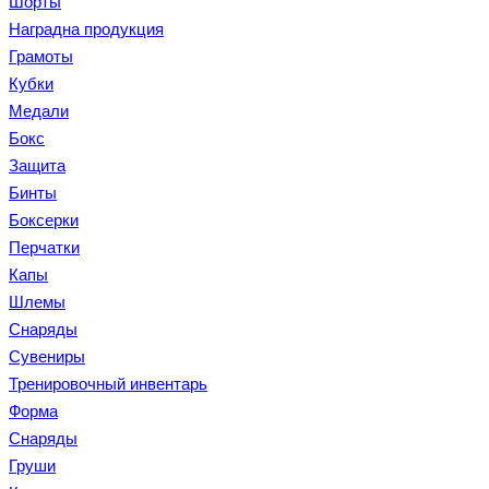
Шорты
Наградна продукция
Грамоты
Кубки
Медали
Бокс
Защита
Бинты
Боксерки
Перчатки
Капы
Шлемы
Снаряды
Сувениры
Тренировочный инвентарь
Форма
Снаряды
Груши