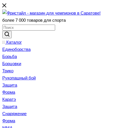
более 7 000 товаров для спорта
Каталог
Единоборства
Борьба
Борцовки
Трико
Рукопашный бой
Защита
Форма
Каратэ
Защита
Снаряжение
Форма
ММА