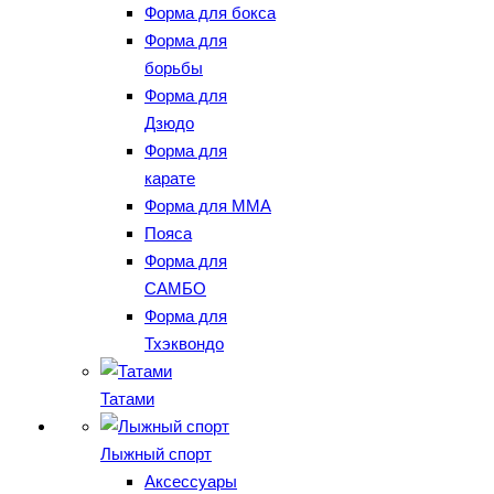
Форма для бокса
Форма для
борьбы
Форма для
Дзюдо
Форма для
карате
Форма для MMA
Пояса
Форма для
САМБО
Форма для
Тхэквондо
Татами
Лыжный спорт
Аксессуары