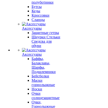
полуботинки
Бутсы
Кеды
Кроссовки
Сланцы
Аксессуары
Защитные гетры
Шнурки Стельки
Средсва для
обуви
Аксессуары
Баффы,
Балаклавы,
Шарфы,
Подшлемники
Бейсболки
Маски
горнолыжные
Носки
Очки
солнцезащитные
Очки,
Горнолыжные