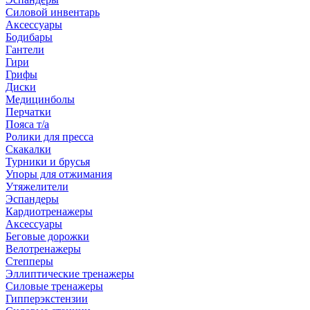
Силовой инвентарь
Аксессуары
Бодибары
Гантели
Гири
Грифы
Диски
Медицинболы
Перчатки
Пояса т/а
Ролики для пресса
Скакалки
Турники и брусья
Упоры для отжимания
Утяжелители
Эспандеры
Кардиотренажеры
Аксессуары
Беговые дорожки
Велотренажеры
Степперы
Эллиптические тренажеры
Силовые тренажеры
Гипперэкстензии