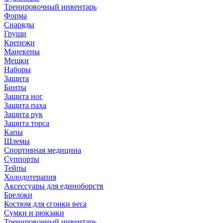
Тренировочный инвентарь
Форма
Снаряды
Груши
Крепежи
Манекены
Мешки
Наборы
Защита
Бинты
Защита ног
Защита паха
Защита рук
Защита торса
Капы
Шлемы
Спортивная медицина
Суппорты
Тейпы
Холодотерапия
Аксессуары для единоборств
Брелоки
Костюм для сгонки веса
Сумки и рюкзаки
Тренировочный инвентарь