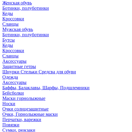
Женская обувь
Ботинки, полуботинки
Кеды
Кроссовки
Сланцы
Мужская обувь
Ботинки, полуботинки
Бутсы
Кеды
Кроссовки
Сланцы
Аксессуары
Защитные гетры
Шнурки Стельки Средсва для обуви
Одежда
Аксессуары
Баффы, Балаклавы, Шарфы, Подшлемники
Бейсболки
Маски горнолыжные
Носки
Очки солнцезащитные
Очки, Горнолыжные маски
Перчатки, варежки
Повязки
Сумки, рюкзаки