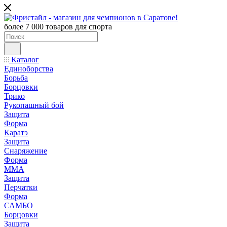
более 7 000 товаров для спорта
Каталог
Единоборства
Борьба
Борцовки
Трико
Рукопашный бой
Защита
Форма
Каратэ
Защита
Снаряжение
Форма
ММА
Защита
Перчатки
Форма
САМБО
Борцовки
Защита