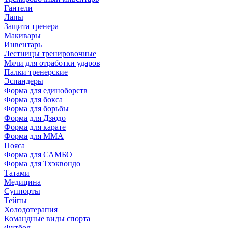
Гантели
Лапы
Защита тренера
Макивары
Инвентарь
Лестницы тренировочные
Мячи для отработки ударов
Палки тренерские
Эспандеры
Форма для единоборств
Форма для бокса
Форма для борьбы
Форма для Дзюдо
Форма для карате
Форма для MMA
Пояса
Форма для САМБО
Форма для Тхэквондо
Татами
Медицина
Суппорты
Тейпы
Холодотерапия
Командные виды спорта
Футбол