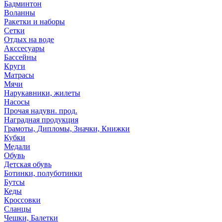
Бадминтон
Воланны
Ракетки и наборы
Сетки
Отдых на воде
Акссесуары
Бассейны
Круги
Матрасы
Мячи
Нарукавники, жилеты
Насосы
Прочая надувн. прод.
Наградная продукция
Грамоты, Дипломы, Значки, Книжки
Кубки
Медали
Обувь
Детская обувь
Ботинки, полуботинки
Бутсы
Кеды
Кроссовки
Сланцы
Чешки, Балетки