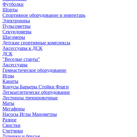
Футболки
Шорты
Спортивное оборудование и инвентарь
Электроника
Пульсометры
Секундомеры
Шагомеры
Детские спортивные комплексы
Аксессуары к ДСК
ДСК
"Веселые старты"
Аксессуары
Гимнастическое оборудование
Игры
Канаты
Конусы Барьеры Стойки Флаги
Легкоатлетическе оборудование
Лестницы тренировочные
Маты
Мегафоны
Насосы Иглы Манометры
Разное
Свистки
Счетчики
Турники и брусья