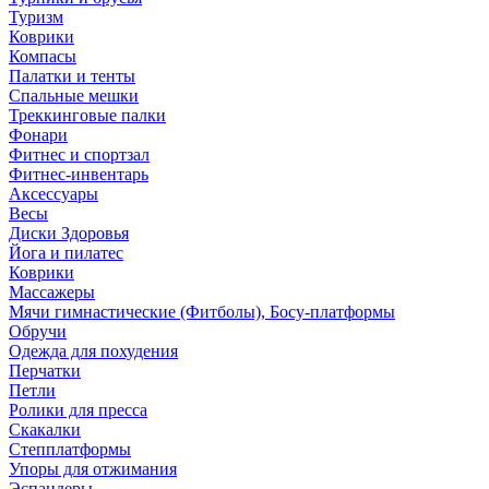
Туризм
Коврики
Компасы
Палатки и тенты
Спальные мешки
Треккинговые палки
Фонари
Фитнес и спортзал
Фитнес-инвентарь
Аксессуары
Весы
Диски Здоровья
Йога и пилатес
Коврики
Массажеры
Мячи гимнастические (Фитболы), Босу-платформы
Обручи
Одежда для похудения
Перчатки
Петли
Ролики для пресса
Скакалки
Степплатформы
Упоры для отжимания
Эспандеры