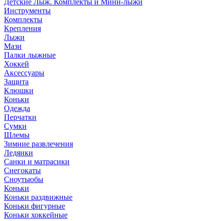
Детские Лыж. Комплекты и Мини-лыжи
Инструменты
Комплекты
Крепления
Лыжи
Мази
Палки лыжные
Хоккей
Аксессуары
Защита
Клюшки
Коньки
Одежда
Перчатки
Сумки
Шлемы
Зимние развлечения
Ледянки
Санки и матрасики
Снегокаты
Сноутьюбы
Коньки
Коньки раздвижные
Коньки фигурные
Коньки хоккейные