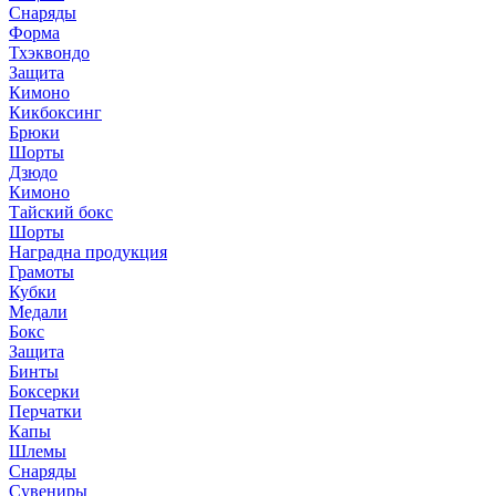
Снаряды
Форма
Тхэквондо
Защита
Кимоно
Кикбоксинг
Брюки
Шорты
Дзюдо
Кимоно
Тайский бокс
Шорты
Наградна продукция
Грамоты
Кубки
Медали
Бокс
Защита
Бинты
Боксерки
Перчатки
Капы
Шлемы
Снаряды
Сувениры