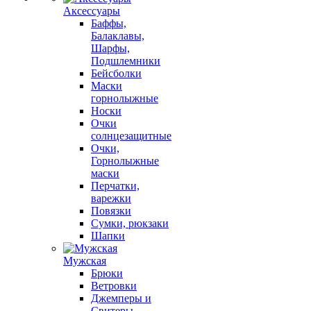
Аксессуары
Баффы,
Балаклавы,
Шарфы,
Подшлемники
Бейсболки
Маски
горнолыжные
Носки
Очки
солнцезащитные
Очки,
Горнолыжные
маски
Перчатки,
варежки
Повязки
Сумки, рюкзаки
Шапки
Мужская
Брюки
Ветровки
Джемперы и
Свитеры