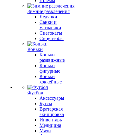
Шлемы
Зимние развлечения
Ледянки
Санки и
матрасики
Снегокаты
Сноутьюбы
Коньки
Коньки
раздвижные
Коньки
фигурные
Коньки
хоккейные
Футбол
Аксессуары
Бутсы
Вратарская
экипировка
Инвентарь
Медицина
Мячи