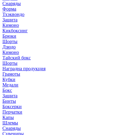
Снаряды
Форма
Тхэквондо
Защита
Кимоно
Кикбоксинг
Брюки
Шорты
Дзюдо
Кимоно
Тайский бокс
Шорты
Наградна продукция
Грамоты
Кубки
Медали
Бокс
Защита
Бинты
Боксерки
Перчатки
Капы
Шлемы
Снаряды
Сувениры