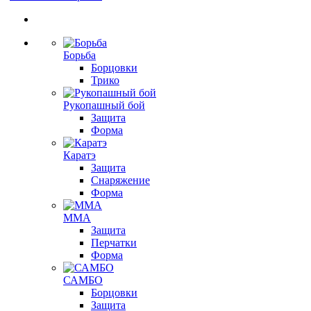
Борьба
Борцовки
Трико
Рукопашный бой
Защита
Форма
Каратэ
Защита
Снаряжение
Форма
ММА
Защита
Перчатки
Форма
САМБО
Борцовки
Защита