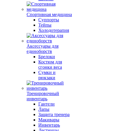
Спортивная медицина
Суппорты
Тейпы
Холодотерапия
Аксессуары для
единоборств
Брелоки
Костюм для
сгонки веса
Сумки и
рюкзаки
Тренировочный
инвентарь
Гантели
Лапы
Защита тренера
Макивары
Инвентарь
Лестницы