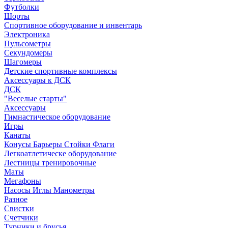
Футболки
Шорты
Спортивное оборудование и инвентарь
Электроника
Пульсометры
Секундомеры
Шагомеры
Детские спортивные комплексы
Аксессуары к ДСК
ДСК
"Веселые старты"
Аксессуары
Гимнастическое оборудование
Игры
Канаты
Конусы Барьеры Стойки Флаги
Легкоатлетическе оборудование
Лестницы тренировочные
Маты
Мегафоны
Насосы Иглы Манометры
Разное
Свистки
Счетчики
Турники и брусья