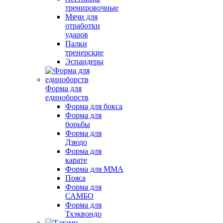
тренировочные
Мячи для
отработки
ударов
Палки
тренерские
Эспандеры
Форма для
единоборств
Форма для бокса
Форма для
борьбы
Форма для
Дзюдо
Форма для
карате
Форма для MMA
Пояса
Форма для
САМБО
Форма для
Тхэквондо