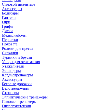
Силовой инвентарь
Аксессуары
Бодибары
Гантели
Гири
Грифы
Диски
Медицинболы
Перчатки
Пояса т/а
Ролики для пресса
Скакалки
Турники и брусья
Упоры для отжимания
Утяжелители
Эспандеры
Кардиотренажеры
Аксессуары
Беговые дорожки
Велотренажеры
Степперы
Эллиптические тренажеры
Силовые тренажеры
Гипперэкстензии