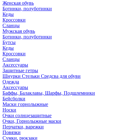
Женская обувь
Ботинки, полуботинки
Кеды
Кроссовки
Сланцы
Мужская обувь
Ботинки, полуботинки
Бутсы
Кеды
Кроссовки
Сланцы
Аксессуары
Защитные гетры
Шнурки Стельки Средсва для обуви
Одежда
Аксессуары
Баффы, Балаклавы, Шарфы, Подшлемники
Бейсболки
Маски горнолыжные
Носки
Очки солнцезащитные
Очки, Горнолыжные маски
Перчатки, варежки
Повязки
Сумки, рюкзаки