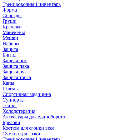
Тренировочный инвентарь
Форма
Снаряды
Груши
Крепежи
Манекены
Мешки
Наборы
Защита
Бинты
Защита ног
Защита паха
Защита рук
Защита торса
Капы
Шлемы
Спортивная медицина
Суппорты
Тейпы
Холодотерапия
Аксессуары для единоборств
Брелоки
Костюм для сгонки веса
Сумки и рюкзаки
Тренировочный инвентарь