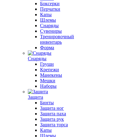
Боксерки
Перчатки
Капы
Шлемы
Снаряды
Сувениры
Тренировочный
инвентарь
Форма
Снаряды
Груши
Крепежи
Манекены
Мешки
Наборы
Защита
Бинты
Защита ног
Защита паха
Защита рук
Защита торса
Капы
Шлемы