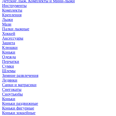
Детские Лыж. Комплекты и Мини-лыжи
Инструменты
Комплекты
Крепления
Лыжи
Мази
Палки лыжные
Хоккей
Аксессуары
Защита
Клюшки
Коньки
Одежда
Перчатки
Сумки
Шлемы
Зимние развлечения
Ледянки
Санки и матрасики
Снегокаты
Сноутьюбы
Коньки
Коньки раздвижные
Коньки фигурные
Коньки хоккейные