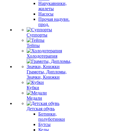
Нарукавники,
жилеты
Насосы
Прочая надувн.
прод.
Суппорты
Тейпы
Холодотерапия
Грамоты, Дипломы,
Значки, Книжки
Кубки
Медали
Детская обувь
Ботинки,
полуботинки
Бутсы
Кеды