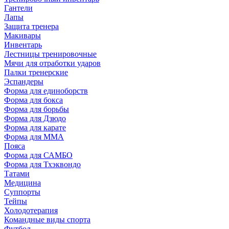
Гантели
Лапы
Защита тренера
Макивары
Инвентарь
Лестницы тренировочные
Мячи для отработки ударов
Палки тренерские
Эспандеры
Форма для единоборств
Форма для бокса
Форма для борьбы
Форма для Дзюдо
Форма для карате
Форма для MMA
Пояса
Форма для САМБО
Форма для Тхэквондо
Татами
Медицина
Суппорты
Тейпы
Холодотерапия
Командные виды спорта
Футбол