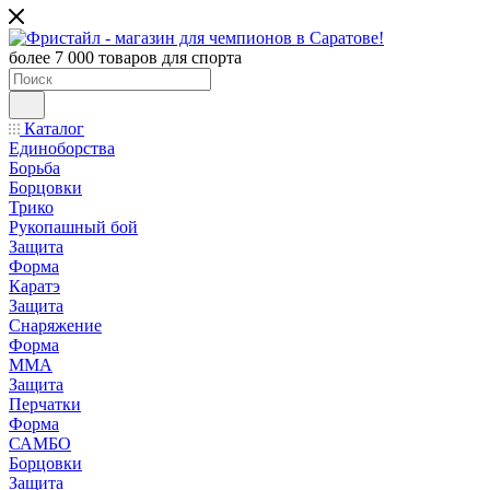
более 7 000 товаров для спорта
Каталог
Единоборства
Борьба
Борцовки
Трико
Рукопашный бой
Защита
Форма
Каратэ
Защита
Снаряжение
Форма
ММА
Защита
Перчатки
Форма
САМБО
Борцовки
Защита