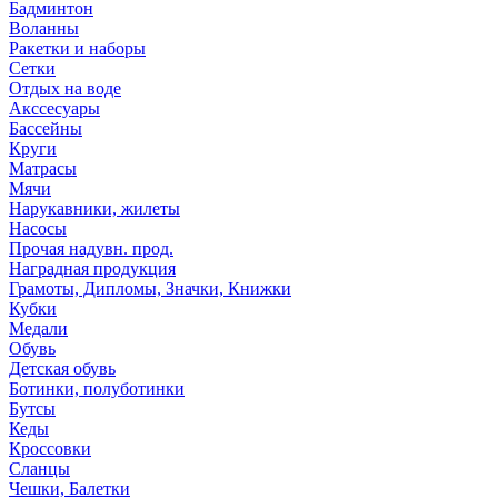
Бадминтон
Воланны
Ракетки и наборы
Сетки
Отдых на воде
Акссесуары
Бассейны
Круги
Матрасы
Мячи
Нарукавники, жилеты
Насосы
Прочая надувн. прод.
Наградная продукция
Грамоты, Дипломы, Значки, Книжки
Кубки
Медали
Обувь
Детская обувь
Ботинки, полуботинки
Бутсы
Кеды
Кроссовки
Сланцы
Чешки, Балетки