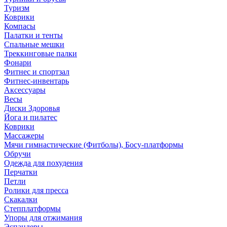
Туризм
Коврики
Компасы
Палатки и тенты
Спальные мешки
Треккинговые палки
Фонари
Фитнес и спортзал
Фитнес-инвентарь
Аксессуары
Весы
Диски Здоровья
Йога и пилатес
Коврики
Массажеры
Мячи гимнастические (Фитболы), Босу-платформы
Обручи
Одежда для похудения
Перчатки
Петли
Ролики для пресса
Скакалки
Степплатформы
Упоры для отжимания
Эспандеры