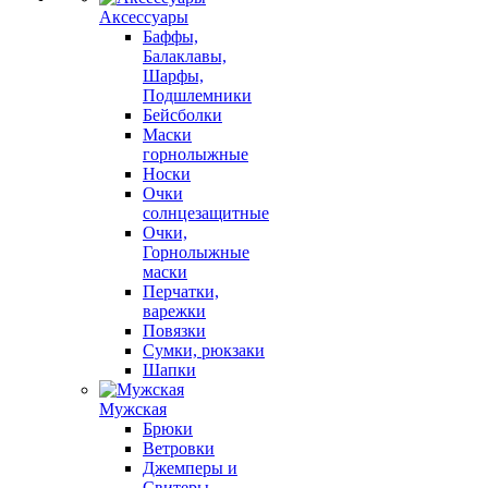
Аксессуары
Баффы,
Балаклавы,
Шарфы,
Подшлемники
Бейсболки
Маски
горнолыжные
Носки
Очки
солнцезащитные
Очки,
Горнолыжные
маски
Перчатки,
варежки
Повязки
Сумки, рюкзаки
Шапки
Мужская
Брюки
Ветровки
Джемперы и
Свитеры