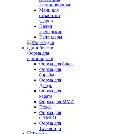
тренировочные
Мячи для
отработки
ударов
Палки
тренерские
Эспандеры
Форма для
единоборств
Форма для бокса
Форма для
борьбы
Форма для
Дзюдо
Форма для
карате
Форма для MMA
Пояса
Форма для
САМБО
Форма для
Тхэквондо