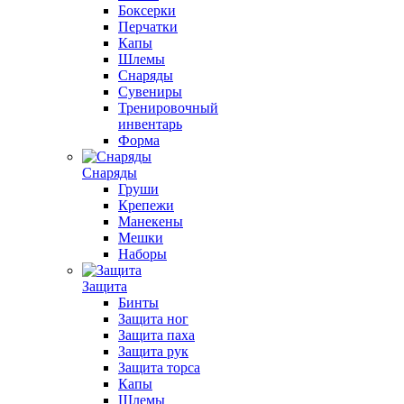
Боксерки
Перчатки
Капы
Шлемы
Снаряды
Сувениры
Тренировочный
инвентарь
Форма
Снаряды
Груши
Крепежи
Манекены
Мешки
Наборы
Защита
Бинты
Защита ног
Защита паха
Защита рук
Защита торса
Капы
Шлемы