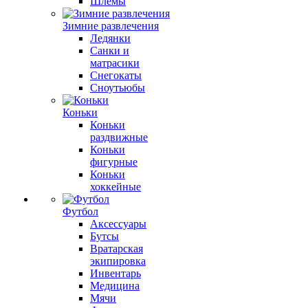
Шлемы
Зимние развлечения
Ледянки
Санки и
матрасики
Снегокаты
Сноутьюбы
Коньки
Коньки
раздвижные
Коньки
фигурные
Коньки
хоккейные
Футбол
Аксессуары
Бутсы
Вратарская
экипировка
Инвентарь
Медицина
Мячи