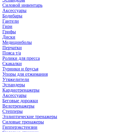
Силовой инвентарь
Аксессуары
Бодибары
Гантели
Гири
Грифы
Диски
Медицинболы
Перчатки
Пояса т/а
Ролики для пресса
Скакалки
Турники и брусья
Упоры для отжимания
Утяжелители
Эспандеры
Кардиотренажеры
Аксессуары
Беговые дорожки
Велотренажеры
Степперы
Эллиптические тренажеры
Силовые тренажеры
Гипперэкстензии