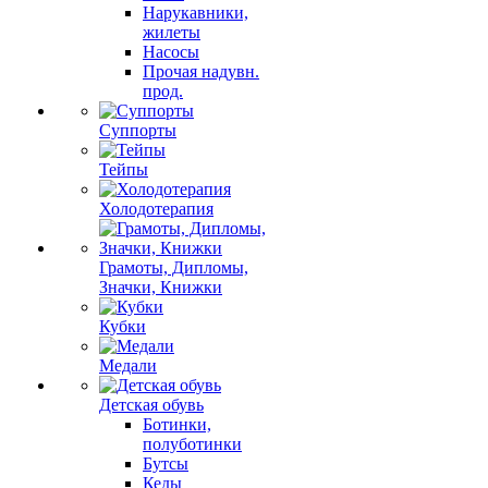
Нарукавники,
жилеты
Насосы
Прочая надувн.
прод.
Суппорты
Тейпы
Холодотерапия
Грамоты, Дипломы,
Значки, Книжки
Кубки
Медали
Детская обувь
Ботинки,
полуботинки
Бутсы
Кеды