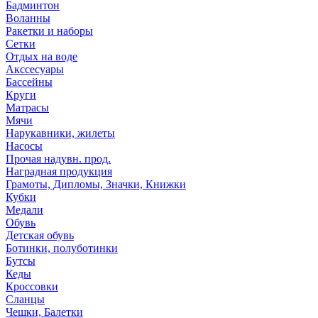
Бадминтон
Воланны
Ракетки и наборы
Сетки
Отдых на воде
Акссесуары
Бассейны
Круги
Матрасы
Мячи
Нарукавники, жилеты
Насосы
Прочая надувн. прод.
Наградная продукция
Грамоты, Дипломы, Значки, Книжки
Кубки
Медали
Обувь
Детская обувь
Ботинки, полуботинки
Бутсы
Кеды
Кроссовки
Сланцы
Чешки, Балетки