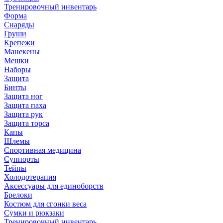
Тренировочный инвентарь
Форма
Снаряды
Груши
Крепежи
Манекены
Мешки
Наборы
Защита
Бинты
Защита ног
Защита паха
Защита рук
Защита торса
Капы
Шлемы
Спортивная медицина
Суппорты
Тейпы
Холодотерапия
Аксессуары для единоборств
Брелоки
Костюм для сгонки веса
Сумки и рюкзаки
Тренировочный инвентарь