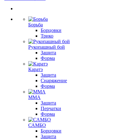
Борьба
Борцовки
Трико
Рукопашный бой
Защита
Форма
Каратэ
Защита
Снаряжение
Форма
ММА
Защита
Перчатки
Форма
САМБО
Борцовки
Защита