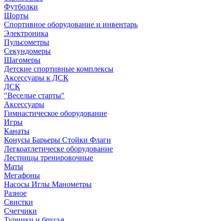
Футболки
Шорты
Спортивное оборудование и инвентарь
Электроника
Пульсометры
Секундомеры
Шагомеры
Детские спортивные комплексы
Аксессуары к ДСК
ДСК
"Веселые старты"
Аксессуары
Гимнастическое оборудование
Игры
Канаты
Конусы Барьеры Стойки Флаги
Легкоатлетическе оборудование
Лестницы тренировочные
Маты
Мегафоны
Насосы Иглы Манометры
Разное
Свистки
Счетчики
Турники и брусья