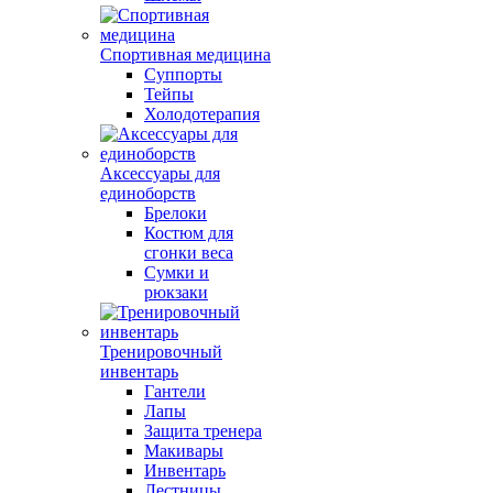
Спортивная медицина
Суппорты
Тейпы
Холодотерапия
Аксессуары для
единоборств
Брелоки
Костюм для
сгонки веса
Сумки и
рюкзаки
Тренировочный
инвентарь
Гантели
Лапы
Защита тренера
Макивары
Инвентарь
Лестницы