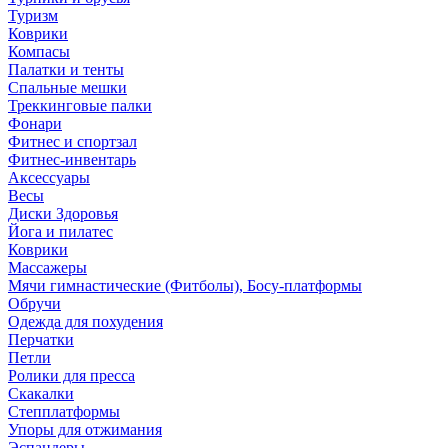
Туризм
Коврики
Компасы
Палатки и тенты
Спальные мешки
Треккинговые палки
Фонари
Фитнес и спортзал
Фитнес-инвентарь
Аксессуары
Весы
Диски Здоровья
Йога и пилатес
Коврики
Массажеры
Мячи гимнастические (Фитболы), Босу-платформы
Обручи
Одежда для похудения
Перчатки
Петли
Ролики для пресса
Скакалки
Степплатформы
Упоры для отжимания
Эспандеры