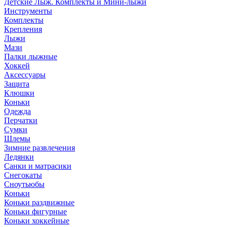
Детские Лыж. Комплекты и Мини-лыжи
Инструменты
Комплекты
Крепления
Лыжи
Мази
Палки лыжные
Хоккей
Аксессуары
Защита
Клюшки
Коньки
Одежда
Перчатки
Сумки
Шлемы
Зимние развлечения
Ледянки
Санки и матрасики
Снегокаты
Сноутьюбы
Коньки
Коньки раздвижные
Коньки фигурные
Коньки хоккейные