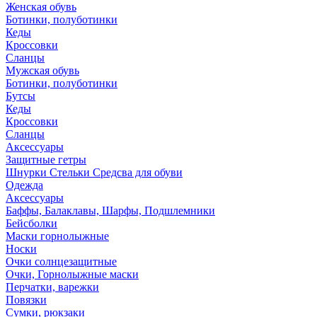
Женская обувь
Ботинки, полуботинки
Кеды
Кроссовки
Сланцы
Мужская обувь
Ботинки, полуботинки
Бутсы
Кеды
Кроссовки
Сланцы
Аксессуары
Защитные гетры
Шнурки Стельки Средсва для обуви
Одежда
Аксессуары
Баффы, Балаклавы, Шарфы, Подшлемники
Бейсболки
Маски горнолыжные
Носки
Очки солнцезащитные
Очки, Горнолыжные маски
Перчатки, варежки
Повязки
Сумки, рюкзаки