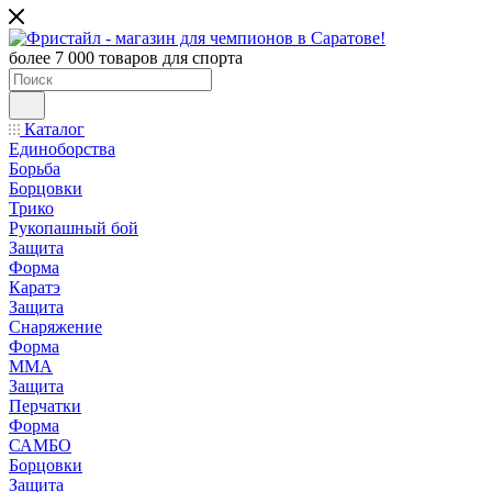
более 7 000 товаров для спорта
Каталог
Единоборства
Борьба
Борцовки
Трико
Рукопашный бой
Защита
Форма
Каратэ
Защита
Снаряжение
Форма
ММА
Защита
Перчатки
Форма
САМБО
Борцовки
Защита