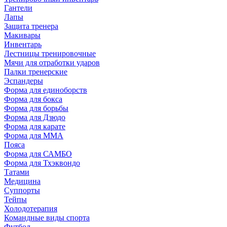
Гантели
Лапы
Защита тренера
Макивары
Инвентарь
Лестницы тренировочные
Мячи для отработки ударов
Палки тренерские
Эспандеры
Форма для единоборств
Форма для бокса
Форма для борьбы
Форма для Дзюдо
Форма для карате
Форма для MMA
Пояса
Форма для САМБО
Форма для Тхэквондо
Татами
Медицина
Суппорты
Тейпы
Холодотерапия
Командные виды спорта
Футбол