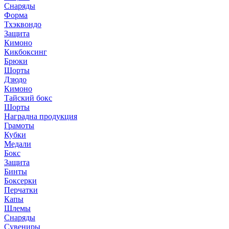
Снаряды
Форма
Тхэквондо
Защита
Кимоно
Кикбоксинг
Брюки
Шорты
Дзюдо
Кимоно
Тайский бокс
Шорты
Наградна продукция
Грамоты
Кубки
Медали
Бокс
Защита
Бинты
Боксерки
Перчатки
Капы
Шлемы
Снаряды
Сувениры