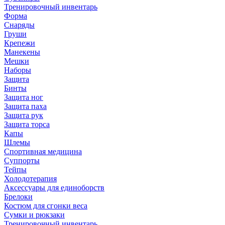
Тренировочный инвентарь
Форма
Снаряды
Груши
Крепежи
Манекены
Мешки
Наборы
Защита
Бинты
Защита ног
Защита паха
Защита рук
Защита торса
Капы
Шлемы
Спортивная медицина
Суппорты
Тейпы
Холодотерапия
Аксессуары для единоборств
Брелоки
Костюм для сгонки веса
Сумки и рюкзаки
Тренировочный инвентарь