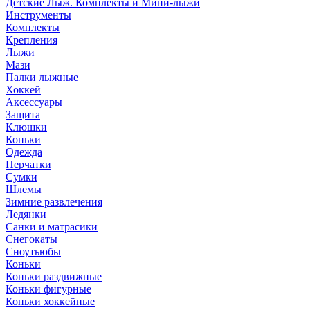
Детские Лыж. Комплекты и Мини-лыжи
Инструменты
Комплекты
Крепления
Лыжи
Мази
Палки лыжные
Хоккей
Аксессуары
Защита
Клюшки
Коньки
Одежда
Перчатки
Сумки
Шлемы
Зимние развлечения
Ледянки
Санки и матрасики
Снегокаты
Сноутьюбы
Коньки
Коньки раздвижные
Коньки фигурные
Коньки хоккейные