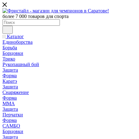
более 7 000 товаров для спорта
Каталог
Единоборства
Борьба
Борцовки
Трико
Рукопашный бой
Защита
Форма
Каратэ
Защита
Снаряжение
Форма
ММА
Защита
Перчатки
Форма
САМБО
Борцовки
Защита