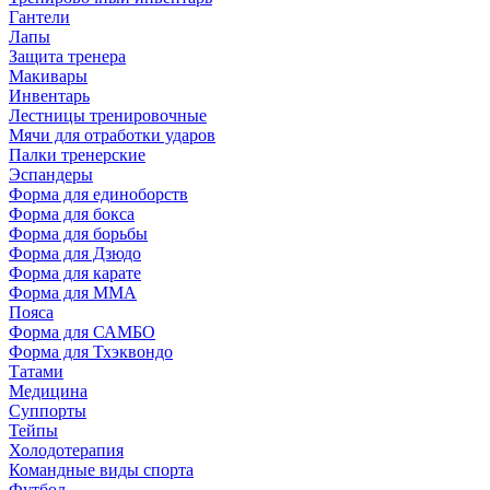
Гантели
Лапы
Защита тренера
Макивары
Инвентарь
Лестницы тренировочные
Мячи для отработки ударов
Палки тренерские
Эспандеры
Форма для единоборств
Форма для бокса
Форма для борьбы
Форма для Дзюдо
Форма для карате
Форма для MMA
Пояса
Форма для САМБО
Форма для Тхэквондо
Татами
Медицина
Суппорты
Тейпы
Холодотерапия
Командные виды спорта
Футбол