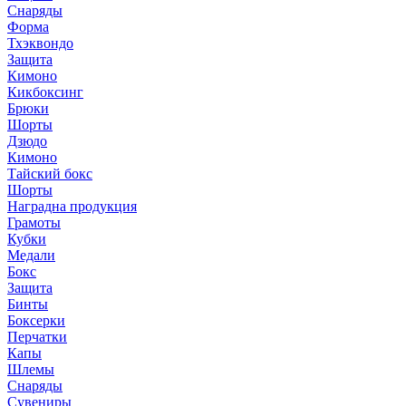
Снаряды
Форма
Тхэквондо
Защита
Кимоно
Кикбоксинг
Брюки
Шорты
Дзюдо
Кимоно
Тайский бокс
Шорты
Наградна продукция
Грамоты
Кубки
Медали
Бокс
Защита
Бинты
Боксерки
Перчатки
Капы
Шлемы
Снаряды
Сувениры