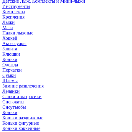
Детские Лыж. Комплекты и Мини-лыжи
Инструменты
Комплекты
Крепления
Лыжи
Мази
Палки лыжные
Хоккей
Аксессуары
Защита
Клюшки
Коньки
Одежда
Перчатки
Сумки
Шлемы
Зимние развлечения
Ледянки
Санки и матрасики
Снегокаты
Сноутьюбы
Коньки
Коньки раздвижные
Коньки фигурные
Коньки хоккейные