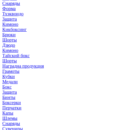
Снаряды
Форма
Тхэквондо
Защита
Кимоно
Кикбоксинг
Брюки
Шорты
Дзюдо
Кимоно
Тайский бокс
Шорты
Наградна продукция
Грамоты
Кубки
Медали
Бокс
Защита
Бинты
Боксерки
Перчатки
Капы
Шлемы
Снаряды
Сувениры