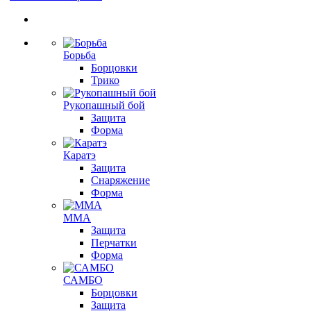
Борьба
Борцовки
Трико
Рукопашный бой
Защита
Форма
Каратэ
Защита
Снаряжение
Форма
ММА
Защита
Перчатки
Форма
САМБО
Борцовки
Защита