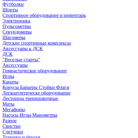
Футболки
Шорты
Спортивное оборудование и инвентарь
Электроника
Пульсометры
Секундомеры
Шагомеры
Детские спортивные комплексы
Аксессуары к ДСК
ДСК
"Веселые старты"
Аксессуары
Гимнастическое оборудование
Игры
Канаты
Конусы Барьеры Стойки Флаги
Легкоатлетическе оборудование
Лестницы тренировочные
Маты
Мегафоны
Насосы Иглы Манометры
Разное
Свистки
Счетчики
Турники и брусья