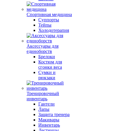
Спортивная медицина
Суппорты
Тейпы
Холодотерапия
Аксессуары для
единоборств
Брелоки
Костюм для
сгонки веса
Сумки и
рюкзаки
Тренировочный
инвентарь
Гантели
Лапы
Защита тренера
Макивары
Инвентарь
Лестницы