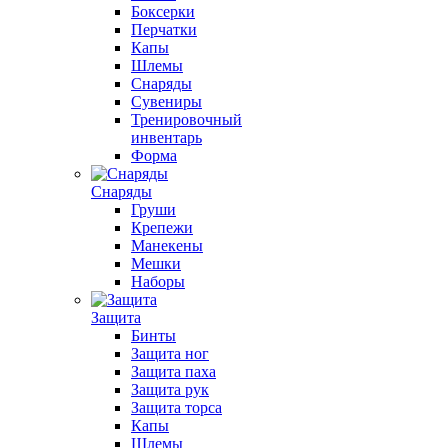
Боксерки
Перчатки
Капы
Шлемы
Снаряды
Сувениры
Тренировочный
инвентарь
Форма
Снаряды
Груши
Крепежи
Манекены
Мешки
Наборы
Защита
Бинты
Защита ног
Защита паха
Защита рук
Защита торса
Капы
Шлемы