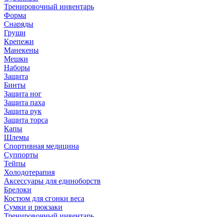
Тренировочный инвентарь
Форма
Снаряды
Груши
Крепежи
Манекены
Мешки
Наборы
Защита
Бинты
Защита ног
Защита паха
Защита рук
Защита торса
Капы
Шлемы
Спортивная медицина
Суппорты
Тейпы
Холодотерапия
Аксессуары для единоборств
Брелоки
Костюм для сгонки веса
Сумки и рюкзаки
Тренировочный инвентарь