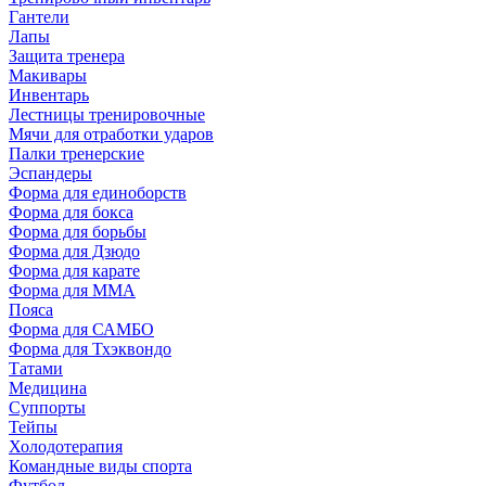
Гантели
Лапы
Защита тренера
Макивары
Инвентарь
Лестницы тренировочные
Мячи для отработки ударов
Палки тренерские
Эспандеры
Форма для единоборств
Форма для бокса
Форма для борьбы
Форма для Дзюдо
Форма для карате
Форма для MMA
Пояса
Форма для САМБО
Форма для Тхэквондо
Татами
Медицина
Суппорты
Тейпы
Холодотерапия
Командные виды спорта
Футбол