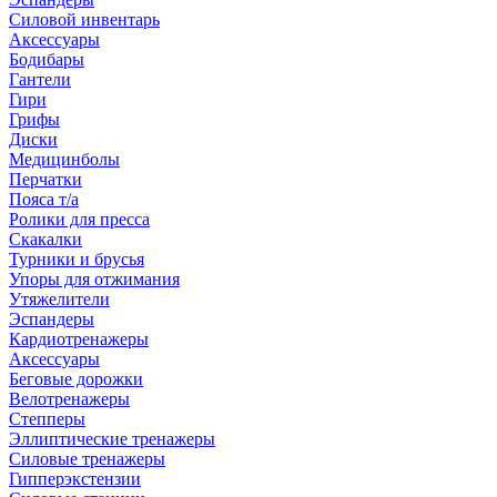
Силовой инвентарь
Аксессуары
Бодибары
Гантели
Гири
Грифы
Диски
Медицинболы
Перчатки
Пояса т/а
Ролики для пресса
Скакалки
Турники и брусья
Упоры для отжимания
Утяжелители
Эспандеры
Кардиотренажеры
Аксессуары
Беговые дорожки
Велотренажеры
Степперы
Эллиптические тренажеры
Силовые тренажеры
Гипперэкстензии