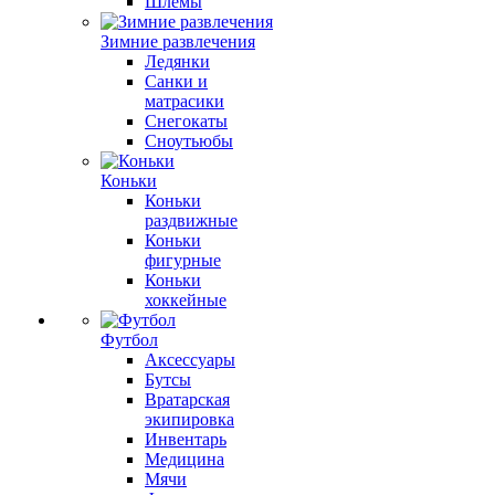
Шлемы
Зимние развлечения
Ледянки
Санки и
матрасики
Снегокаты
Сноутьюбы
Коньки
Коньки
раздвижные
Коньки
фигурные
Коньки
хоккейные
Футбол
Аксессуары
Бутсы
Вратарская
экипировка
Инвентарь
Медицина
Мячи