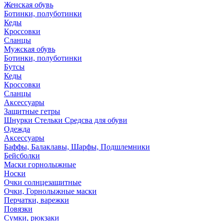
Женская обувь
Ботинки, полуботинки
Кеды
Кроссовки
Сланцы
Мужская обувь
Ботинки, полуботинки
Бутсы
Кеды
Кроссовки
Сланцы
Аксессуары
Защитные гетры
Шнурки Стельки Средсва для обуви
Одежда
Аксессуары
Баффы, Балаклавы, Шарфы, Подшлемники
Бейсболки
Маски горнолыжные
Носки
Очки солнцезащитные
Очки, Горнолыжные маски
Перчатки, варежки
Повязки
Сумки, рюкзаки