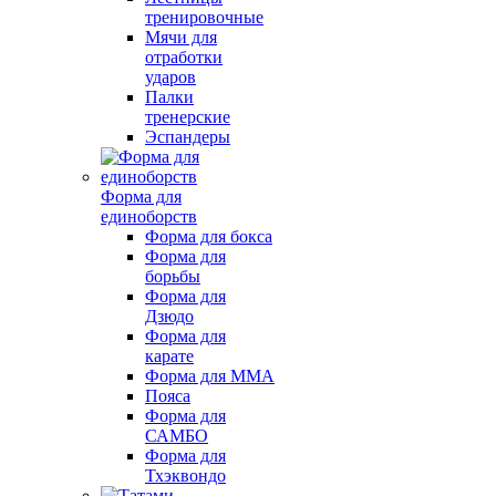
тренировочные
Мячи для
отработки
ударов
Палки
тренерские
Эспандеры
Форма для
единоборств
Форма для бокса
Форма для
борьбы
Форма для
Дзюдо
Форма для
карате
Форма для MMA
Пояса
Форма для
САМБО
Форма для
Тхэквондо