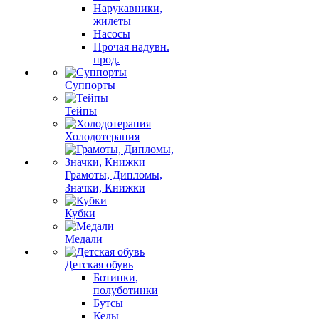
Нарукавники,
жилеты
Насосы
Прочая надувн.
прод.
Суппорты
Тейпы
Холодотерапия
Грамоты, Дипломы,
Значки, Книжки
Кубки
Медали
Детская обувь
Ботинки,
полуботинки
Бутсы
Кеды