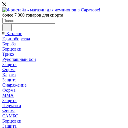
более 7 000 товаров для спорта
Каталог
Единоборства
Борьба
Борцовки
Трико
Рукопашный бой
Защита
Форма
Каратэ
Защита
Снаряжение
Форма
ММА
Защита
Перчатки
Форма
САМБО
Борцовки
Защита