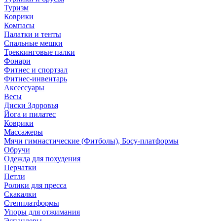
Туризм
Коврики
Компасы
Палатки и тенты
Спальные мешки
Треккинговые палки
Фонари
Фитнес и спортзал
Фитнес-инвентарь
Аксессуары
Весы
Диски Здоровья
Йога и пилатес
Коврики
Массажеры
Мячи гимнастические (Фитболы), Босу-платформы
Обручи
Одежда для похудения
Перчатки
Петли
Ролики для пресса
Скакалки
Степплатформы
Упоры для отжимания
Эспандеры