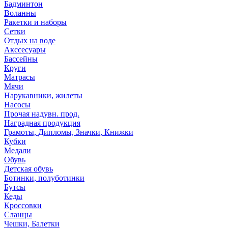
Бадминтон
Воланны
Ракетки и наборы
Сетки
Отдых на воде
Акссесуары
Бассейны
Круги
Матрасы
Мячи
Нарукавники, жилеты
Насосы
Прочая надувн. прод.
Наградная продукция
Грамоты, Дипломы, Значки, Книжки
Кубки
Медали
Обувь
Детская обувь
Ботинки, полуботинки
Бутсы
Кеды
Кроссовки
Сланцы
Чешки, Балетки