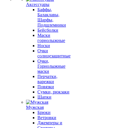
Аксессуары
Баффы,
Балаклавы,
Шарфы,
Подшлемники
Бейсболки
Маски
горнолыжные
Носки
Очки
солнцезащитные
Очки,
Горнолыжные
маски
Перчатки,
варежки
Повязки
Сумки, рюкзаки
Шапки
Мужская
Брюки
Ветровки
Джемперы и
Свитеры