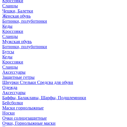
Кроссовки
Сланцы
Чешки, Балетки
Женская обувь
Ботинки, полуботинки
Кеды
Кроссовки
Сланцы
Мужская обувь
Ботинки, полуботинки
Бутсы
Кеды
Кроссовки
Сланцы
Аксессуары
Защитные гетры
Шнурки Стельки Средсва для обуви
Одежда
Аксессуары
Баффы, Балаклавы, Шарфы, Подшлемники
Бейсболки
Маски горнолыжные
Носки
Очки солнцезащитные
Очки, Горнолыжные маски