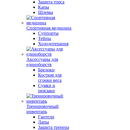
Защита торса
Капы
Шлемы
Спортивная медицина
Суппорты
Тейпы
Холодотерапия
Аксессуары для
единоборств
Брелоки
Костюм для
сгонки веса
Сумки и
рюкзаки
Тренировочный
инвентарь
Гантели
Лапы
Защита тренера