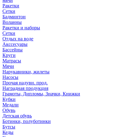
мячи
Ракетки
Сетки
Бадминтон
Воланны
Ракетки и наборы
Сетки
Отдых на воде
Акссесуары
Бассейны
Круги
Матрасы
Мячи
Нарукавники, жилеты
Насосы
Прочая надувн. прод.
Наградная продукция
Грамоты, Дипломы, Значки, Книжки
Кубки
Медали
Обувь
Детская обувь
Ботинки, полуботинки
Бутсы
Кеды