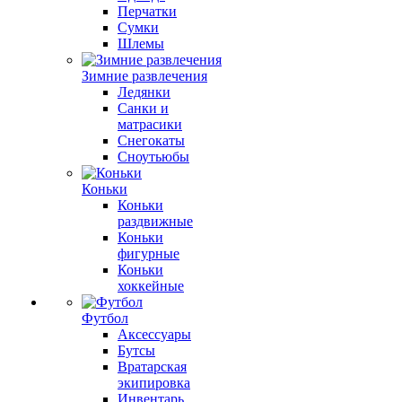
Перчатки
Сумки
Шлемы
Зимние развлечения
Ледянки
Санки и
матрасики
Снегокаты
Сноутьюбы
Коньки
Коньки
раздвижные
Коньки
фигурные
Коньки
хоккейные
Футбол
Аксессуары
Бутсы
Вратарская
экипировка
Инвентарь