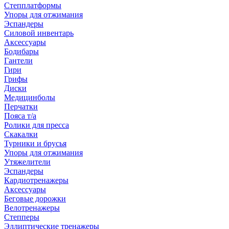
Степплатформы
Упоры для отжимания
Эспандеры
Силовой инвентарь
Аксессуары
Бодибары
Гантели
Гири
Грифы
Диски
Медицинболы
Перчатки
Пояса т/а
Ролики для пресса
Скакалки
Турники и брусья
Упоры для отжимания
Утяжелители
Эспандеры
Кардиотренажеры
Аксессуары
Беговые дорожки
Велотренажеры
Степперы
Эллиптические тренажеры