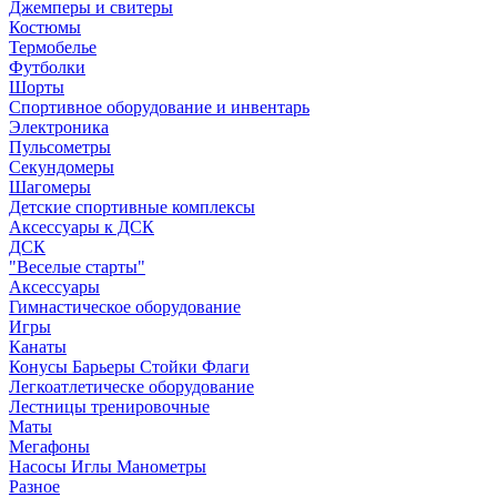
Джемперы и свитеры
Костюмы
Термобелье
Футболки
Шорты
Спортивное оборудование и инвентарь
Электроника
Пульсометры
Секундомеры
Шагомеры
Детские спортивные комплексы
Аксессуары к ДСК
ДСК
"Веселые старты"
Аксессуары
Гимнастическое оборудование
Игры
Канаты
Конусы Барьеры Стойки Флаги
Легкоатлетическе оборудование
Лестницы тренировочные
Маты
Мегафоны
Насосы Иглы Манометры
Разное