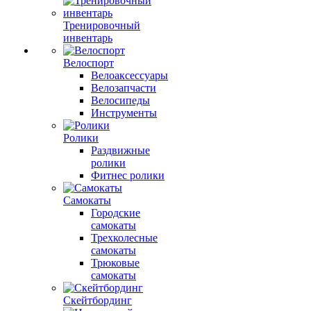
Тренировочный
инвентарь
Велоспорт
Велоаксессуары
Велозапчасти
Велосипеды
Инструменты
Ролики
Раздвижные
ролики
Фитнес ролики
Самокаты
Городские
самокаты
Трехколесные
самокаты
Трюковые
самокаты
Скейтбординг