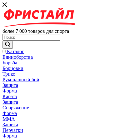
более 7 000 товаров для спорта
Каталог
Единоборства
Борьба
Борцовки
Трико
Рукопашный бой
Защита
Форма
Каратэ
Защита
Снаряжение
Форма
ММА
Защита
Перчатки
Форма