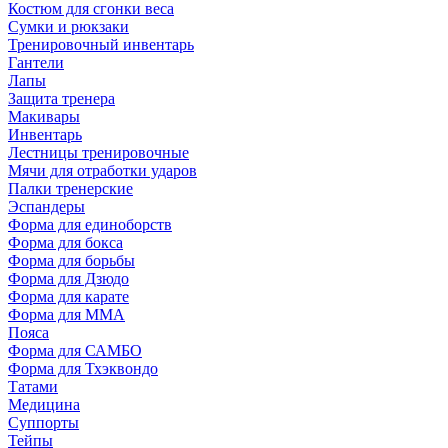
Костюм для сгонки веса
Сумки и рюкзаки
Тренировочный инвентарь
Гантели
Лапы
Защита тренера
Макивары
Инвентарь
Лестницы тренировочные
Мячи для отработки ударов
Палки тренерские
Эспандеры
Форма для единоборств
Форма для бокса
Форма для борьбы
Форма для Дзюдо
Форма для карате
Форма для MMA
Пояса
Форма для САМБО
Форма для Тхэквондо
Татами
Медицина
Суппорты
Тейпы