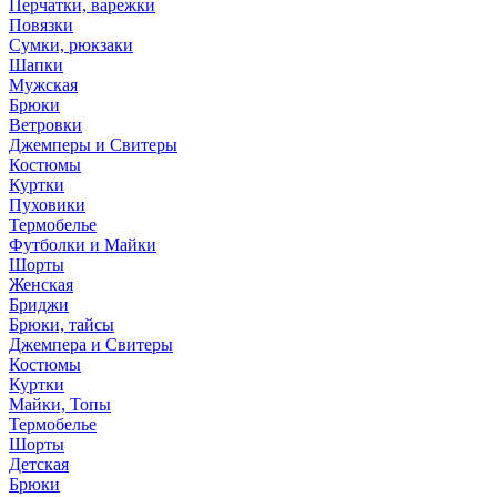
Перчатки, варежки
Повязки
Сумки, рюкзаки
Шапки
Мужская
Брюки
Ветровки
Джемперы и Свитеры
Костюмы
Куртки
Пуховики
Термобелье
Футболки и Майки
Шорты
Женская
Бриджи
Брюки, тайсы
Джемпера и Свитеры
Костюмы
Куртки
Майки, Топы
Термобелье
Шорты
Детская
Брюки