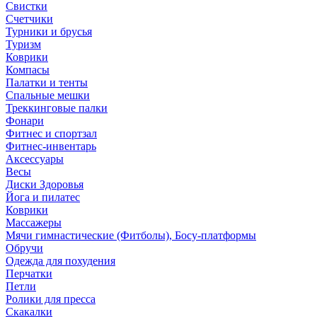
Свистки
Счетчики
Турники и брусья
Туризм
Коврики
Компасы
Палатки и тенты
Спальные мешки
Треккинговые палки
Фонари
Фитнес и спортзал
Фитнес-инвентарь
Аксессуары
Весы
Диски Здоровья
Йога и пилатес
Коврики
Массажеры
Мячи гимнастические (Фитболы), Босу-платформы
Обручи
Одежда для похудения
Перчатки
Петли
Ролики для пресса
Скакалки