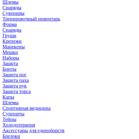
Шлемы
Снаряды
Сувениры
Тренировочный инвентарь
Форма
Снаряды
Груши
Крепежи
Манекены
Мешки
Наборы
Защита
Бинты
Защита ног
Защита паха
Защита рук
Защита торса
Капы
Шлемы
Спортивная медицина
Суппорты
Тейпы
Холодотерапия
Аксессуары для единоборств
Брелоки