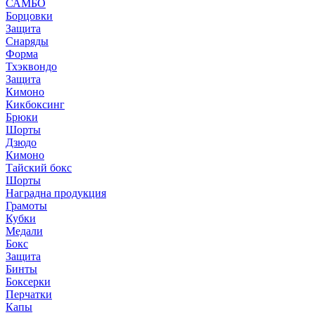
САМБО
Борцовки
Защита
Снаряды
Форма
Тхэквондо
Защита
Кимоно
Кикбоксинг
Брюки
Шорты
Дзюдо
Кимоно
Тайский бокс
Шорты
Наградна продукция
Грамоты
Кубки
Медали
Бокс
Защита
Бинты
Боксерки
Перчатки
Капы