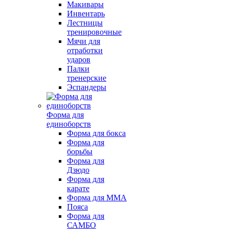
Макивары
Инвентарь
Лестницы
тренировочные
Мячи для
отработки
ударов
Палки
тренерские
Эспандеры
Форма для
единоборств
Форма для бокса
Форма для
борьбы
Форма для
Дзюдо
Форма для
карате
Форма для MMA
Пояса
Форма для
САМБО