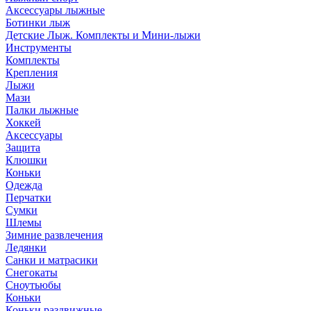
Аксессуары лыжные
Ботинки лыж
Детские Лыж. Комплекты и Мини-лыжи
Инструменты
Комплекты
Крепления
Лыжи
Мази
Палки лыжные
Хоккей
Аксессуары
Защита
Клюшки
Коньки
Одежда
Перчатки
Сумки
Шлемы
Зимние развлечения
Ледянки
Санки и матрасики
Снегокаты
Сноутьюбы
Коньки
Коньки раздвижные