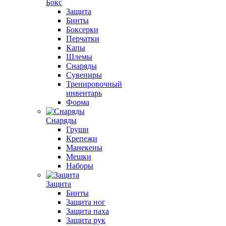
Бокс
Защита
Бинты
Боксерки
Перчатки
Капы
Шлемы
Снаряды
Сувениры
Тренировочный
инвентарь
Форма
Снаряды
Груши
Крепежи
Манекены
Мешки
Наборы
Защита
Бинты
Защита ног
Защита паха
Защита рук