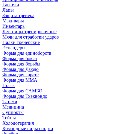
Гантели
Лапы
Защита тренера
Макивары
Инвентарь
Лестницы тренировочные
Мячи для отработки ударов
Палки тренерские
Эспандеры
Форма для единоборств
Форма для бокса
Форма для борьбы
Форма для Дзюдо
Форма для карате
Форма для MMA
Пояса
Форма для САМБО
Форма для Тхэквондо
Татами
Медицина
Суппорты
Тейпы
Холодотерапия
Командные виды спорта
Футбол