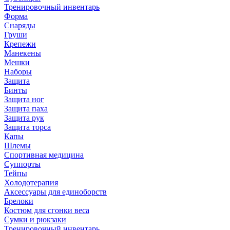
Тренировочный инвентарь
Форма
Снаряды
Груши
Крепежи
Манекены
Мешки
Наборы
Защита
Бинты
Защита ног
Защита паха
Защита рук
Защита торса
Капы
Шлемы
Спортивная медицина
Суппорты
Тейпы
Холодотерапия
Аксессуары для единоборств
Брелоки
Костюм для сгонки веса
Сумки и рюкзаки
Тренировочный инвентарь