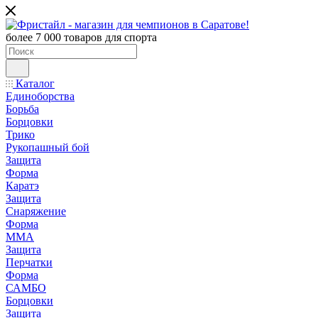
более 7 000 товаров для спорта
Каталог
Единоборства
Борьба
Борцовки
Трико
Рукопашный бой
Защита
Форма
Каратэ
Защита
Снаряжение
Форма
ММА
Защита
Перчатки
Форма
САМБО
Борцовки
Защита