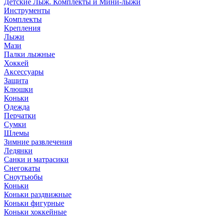
Детские Лыж. Комплекты и Мини-лыжи
Инструменты
Комплекты
Крепления
Лыжи
Мази
Палки лыжные
Хоккей
Аксессуары
Защита
Клюшки
Коньки
Одежда
Перчатки
Сумки
Шлемы
Зимние развлечения
Ледянки
Санки и матрасики
Снегокаты
Сноутьюбы
Коньки
Коньки раздвижные
Коньки фигурные
Коньки хоккейные