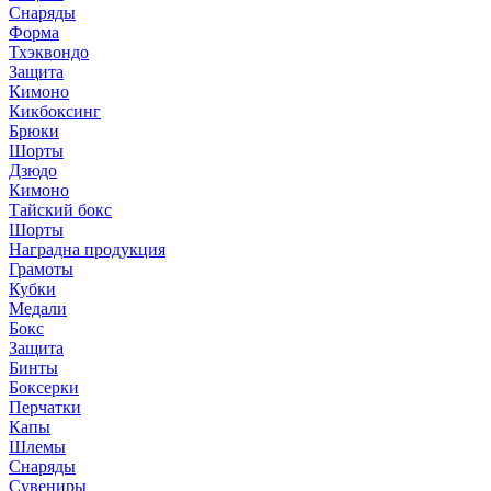
Снаряды
Форма
Тхэквондо
Защита
Кимоно
Кикбоксинг
Брюки
Шорты
Дзюдо
Кимоно
Тайский бокс
Шорты
Наградна продукция
Грамоты
Кубки
Медали
Бокс
Защита
Бинты
Боксерки
Перчатки
Капы
Шлемы
Снаряды
Сувениры