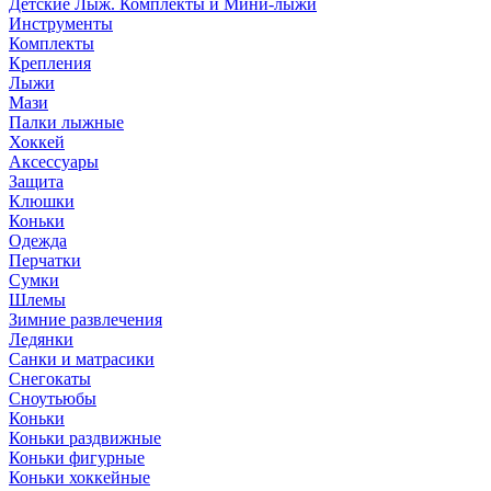
Детские Лыж. Комплекты и Мини-лыжи
Инструменты
Комплекты
Крепления
Лыжи
Мази
Палки лыжные
Хоккей
Аксессуары
Защита
Клюшки
Коньки
Одежда
Перчатки
Сумки
Шлемы
Зимние развлечения
Ледянки
Санки и матрасики
Снегокаты
Сноутьюбы
Коньки
Коньки раздвижные
Коньки фигурные
Коньки хоккейные