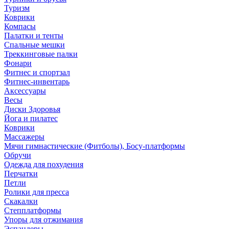
Туризм
Коврики
Компасы
Палатки и тенты
Спальные мешки
Треккинговые палки
Фонари
Фитнес и спортзал
Фитнес-инвентарь
Аксессуары
Весы
Диски Здоровья
Йога и пилатес
Коврики
Массажеры
Мячи гимнастические (Фитболы), Босу-платформы
Обручи
Одежда для похудения
Перчатки
Петли
Ролики для пресса
Скакалки
Степплатформы
Упоры для отжимания
Эспандеры