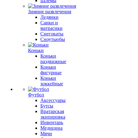
Шлемы
Зимние развлечения
Ледянки
Санки и
матрасики
Снегокаты
Сноутьюбы
Коньки
Коньки
раздвижные
Коньки
фигурные
Коньки
хоккейные
Футбол
Аксессуары
Бутсы
Вратарская
экипировка
Инвентарь
Медицина
Мячи