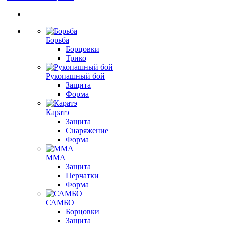
Борьба
Борцовки
Трико
Рукопашный бой
Защита
Форма
Каратэ
Защита
Снаряжение
Форма
ММА
Защита
Перчатки
Форма
САМБО
Борцовки
Защита