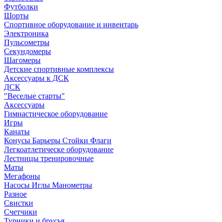
Футболки
Шорты
Спортивное оборудование и инвентарь
Электроника
Пульсометры
Секундомеры
Шагомеры
Детские спортивные комплексы
Аксессуары к ДСК
ДСК
"Веселые старты"
Аксессуары
Гимнастическое оборудование
Игры
Канаты
Конусы Барьеры Стойки Флаги
Легкоатлетическе оборудование
Лестницы тренировочные
Маты
Мегафоны
Насосы Иглы Манометры
Разное
Свистки
Счетчики
Турники и брусья