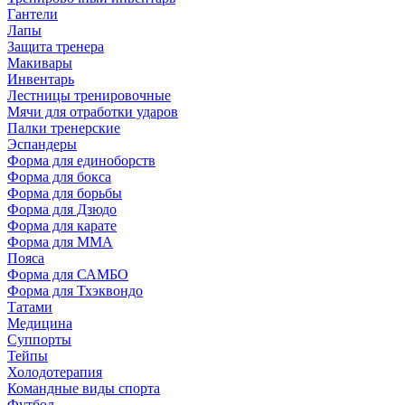
Гантели
Лапы
Защита тренера
Макивары
Инвентарь
Лестницы тренировочные
Мячи для отработки ударов
Палки тренерские
Эспандеры
Форма для единоборств
Форма для бокса
Форма для борьбы
Форма для Дзюдо
Форма для карате
Форма для MMA
Пояса
Форма для САМБО
Форма для Тхэквондо
Татами
Медицина
Суппорты
Тейпы
Холодотерапия
Командные виды спорта
Футбол