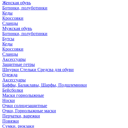
Женская обувь
Ботинки, полуботинки
Кеды
Кроссовки
Сланцы
Мужская обувь
Ботинки, полуботинки
Бутсы
Кеды
Кроссовки
Сланцы
Аксессуары
Защитные гетры
Шнурки Стельки Средсва для обуви
Одежда
Аксессуары
Баффы, Балаклавы, Шарфы, Подшлемники
Бейсболки
Маски горнолыжные
Носки
Очки солнцезащитные
Очки, Горнолыжные маски
Перчатки, варежки
Повязки
Сумки, рюкзаки