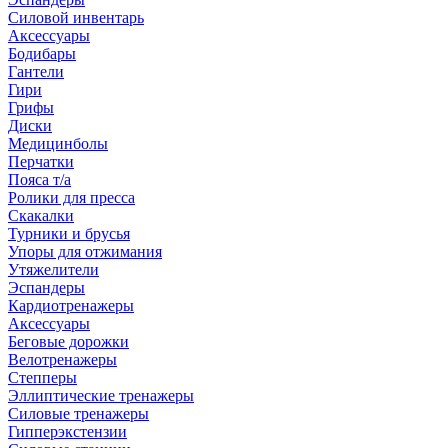
Силовой инвентарь
Аксессуары
Бодибары
Гантели
Гири
Грифы
Диски
Медицинболы
Перчатки
Пояса т/а
Ролики для пресса
Скакалки
Турники и брусья
Упоры для отжимания
Утяжелители
Эспандеры
Кардиотренажеры
Аксессуары
Беговые дорожки
Велотренажеры
Степперы
Эллиптические тренажеры
Силовые тренажеры
Гипперэкстензии