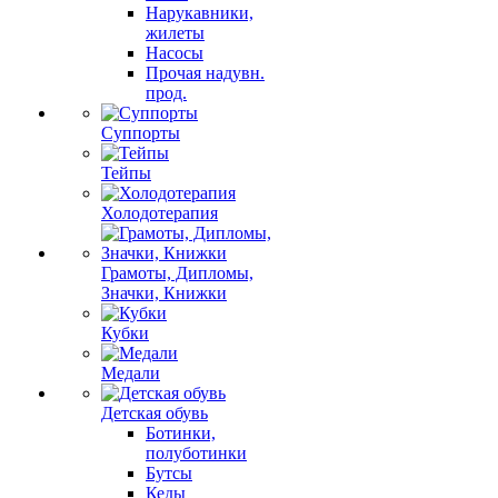
Нарукавники,
жилеты
Насосы
Прочая надувн.
прод.
Суппорты
Тейпы
Холодотерапия
Грамоты, Дипломы,
Значки, Книжки
Кубки
Медали
Детская обувь
Ботинки,
полуботинки
Бутсы
Кеды