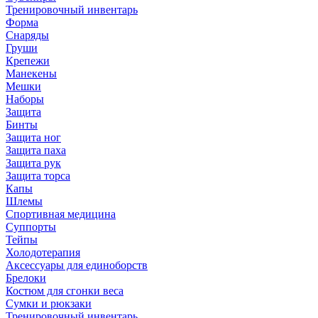
Тренировочный инвентарь
Форма
Снаряды
Груши
Крепежи
Манекены
Мешки
Наборы
Защита
Бинты
Защита ног
Защита паха
Защита рук
Защита торса
Капы
Шлемы
Спортивная медицина
Суппорты
Тейпы
Холодотерапия
Аксессуары для единоборств
Брелоки
Костюм для сгонки веса
Сумки и рюкзаки
Тренировочный инвентарь