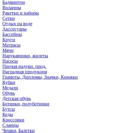
Бадминтон
Воланны
Ракетки и наборы
Сетки
Отдых на воде
Акссесуары
Бассейны
Круги
Матрасы
Мячи
Нарукавники, жилеты
Насосы
Прочая надувн. прод.
Наградная продукция
Грамоты, Дипломы, Значки, Книжки
Кубки
Медали
Обувь
Детская обувь
Ботинки, полуботинки
Бутсы
Кеды
Кроссовки
Сланцы
Чешки, Балетки