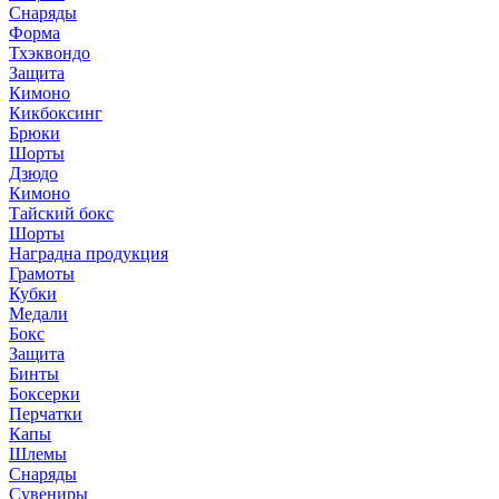
Снаряды
Форма
Тхэквондо
Защита
Кимоно
Кикбоксинг
Брюки
Шорты
Дзюдо
Кимоно
Тайский бокс
Шорты
Наградна продукция
Грамоты
Кубки
Медали
Бокс
Защита
Бинты
Боксерки
Перчатки
Капы
Шлемы
Снаряды
Сувениры