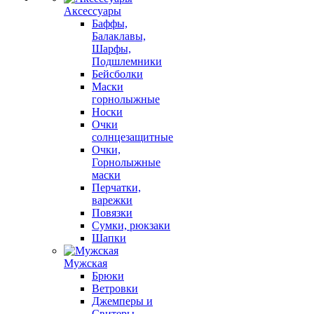
Аксессуары
Баффы,
Балаклавы,
Шарфы,
Подшлемники
Бейсболки
Маски
горнолыжные
Носки
Очки
солнцезащитные
Очки,
Горнолыжные
маски
Перчатки,
варежки
Повязки
Сумки, рюкзаки
Шапки
Мужская
Брюки
Ветровки
Джемперы и
Свитеры