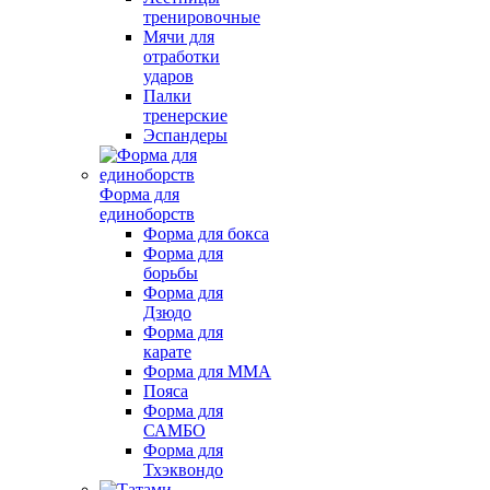
тренировочные
Мячи для
отработки
ударов
Палки
тренерские
Эспандеры
Форма для
единоборств
Форма для бокса
Форма для
борьбы
Форма для
Дзюдо
Форма для
карате
Форма для MMA
Пояса
Форма для
САМБО
Форма для
Тхэквондо