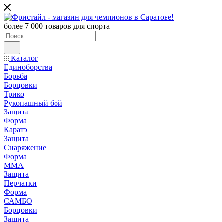
более 7 000 товаров для спорта
Каталог
Единоборства
Борьба
Борцовки
Трико
Рукопашный бой
Защита
Форма
Каратэ
Защита
Снаряжение
Форма
ММА
Защита
Перчатки
Форма
САМБО
Борцовки
Защита