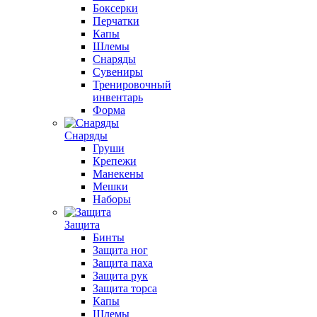
Боксерки
Перчатки
Капы
Шлемы
Снаряды
Сувениры
Тренировочный
инвентарь
Форма
Снаряды
Груши
Крепежи
Манекены
Мешки
Наборы
Защита
Бинты
Защита ног
Защита паха
Защита рук
Защита торса
Капы
Шлемы