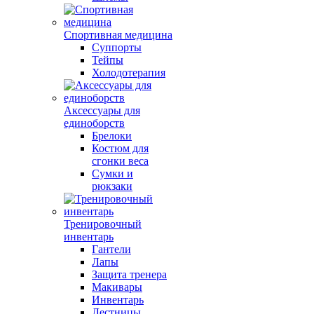
Спортивная медицина
Суппорты
Тейпы
Холодотерапия
Аксессуары для
единоборств
Брелоки
Костюм для
сгонки веса
Сумки и
рюкзаки
Тренировочный
инвентарь
Гантели
Лапы
Защита тренера
Макивары
Инвентарь
Лестницы