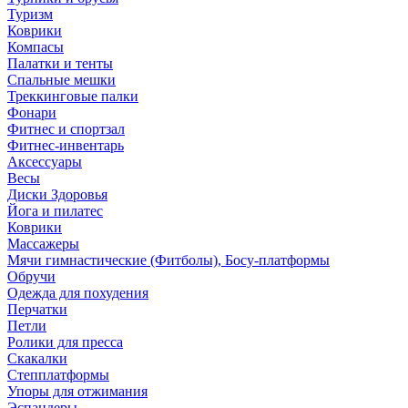
Туризм
Коврики
Компасы
Палатки и тенты
Спальные мешки
Треккинговые палки
Фонари
Фитнес и спортзал
Фитнес-инвентарь
Аксессуары
Весы
Диски Здоровья
Йога и пилатес
Коврики
Массажеры
Мячи гимнастические (Фитболы), Босу-платформы
Обручи
Одежда для похудения
Перчатки
Петли
Ролики для пресса
Скакалки
Степплатформы
Упоры для отжимания
Эспандеры