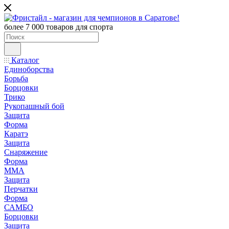
более 7 000 товаров для спорта
Каталог
Единоборства
Борьба
Борцовки
Трико
Рукопашный бой
Защита
Форма
Каратэ
Защита
Снаряжение
Форма
ММА
Защита
Перчатки
Форма
САМБО
Борцовки
Защита