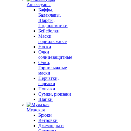
Аксессуары
Баффы,
Балаклавы,
Шарфы,
Подшлемники
Бейсболки
Маски
горнолыжные
Носки
Очки
солнцезащитные
Очки,
Горнолыжные
маски
Перчатки,
варежки
Повязки
Сумки, рюкзаки
Шапки
Мужская
Брюки
Ветровки
Джемперы и
Свитеры