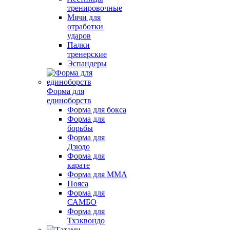
тренировочные
Мячи для
отработки
ударов
Палки
тренерские
Эспандеры
Форма для
единоборств
Форма для бокса
Форма для
борьбы
Форма для
Дзюдо
Форма для
карате
Форма для MMA
Пояса
Форма для
САМБО
Форма для
Тхэквондо