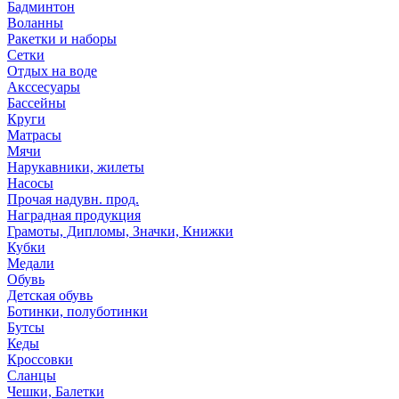
Бадминтон
Воланны
Ракетки и наборы
Сетки
Отдых на воде
Акссесуары
Бассейны
Круги
Матрасы
Мячи
Нарукавники, жилеты
Насосы
Прочая надувн. прод.
Наградная продукция
Грамоты, Дипломы, Значки, Книжки
Кубки
Медали
Обувь
Детская обувь
Ботинки, полуботинки
Бутсы
Кеды
Кроссовки
Сланцы
Чешки, Балетки