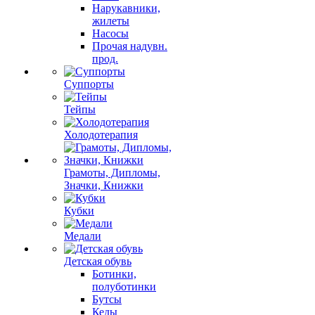
Нарукавники,
жилеты
Насосы
Прочая надувн.
прод.
Суппорты
Тейпы
Холодотерапия
Грамоты, Дипломы,
Значки, Книжки
Кубки
Медали
Детская обувь
Ботинки,
полуботинки
Бутсы
Кеды