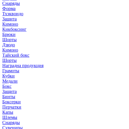
Снаряды
Форма
Тхэквондо
Защита
Кимоно
Кикбоксинг
Брюки
Шорты
Дзюдо
Кимоно
Тайский бокс
Шорты
Наградна продукция
Грамоты
Кубки
Медали
Бокс
Защита
Бинты
Боксерки
Перчатки
Капы
Шлемы
Снаряды
Сувениры