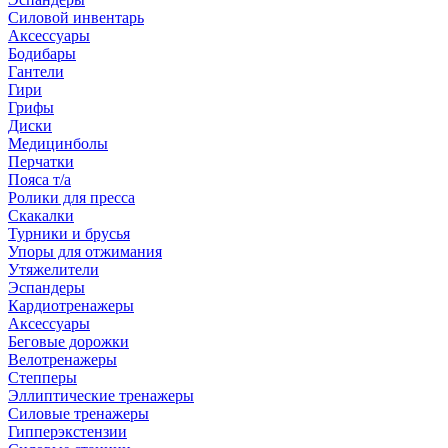
Силовой инвентарь
Аксессуары
Бодибары
Гантели
Гири
Грифы
Диски
Медицинболы
Перчатки
Пояса т/а
Ролики для пресса
Скакалки
Турники и брусья
Упоры для отжимания
Утяжелители
Эспандеры
Кардиотренажеры
Аксессуары
Беговые дорожки
Велотренажеры
Степперы
Эллиптические тренажеры
Силовые тренажеры
Гипперэкстензии