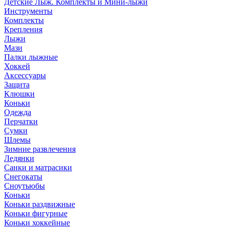
Детские Лыж. Комплекты и Мини-лыжи
Инструменты
Комплекты
Крепления
Лыжи
Мази
Палки лыжные
Хоккей
Аксессуары
Защита
Клюшки
Коньки
Одежда
Перчатки
Сумки
Шлемы
Зимние развлечения
Ледянки
Санки и матрасики
Снегокаты
Сноутьюбы
Коньки
Коньки раздвижные
Коньки фигурные
Коньки хоккейные