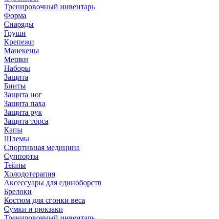
Тренировочный инвентарь
Форма
Снаряды
Груши
Крепежи
Манекены
Мешки
Наборы
Защита
Бинты
Защита ног
Защита паха
Защита рук
Защита торса
Капы
Шлемы
Спортивная медицина
Суппорты
Тейпы
Холодотерапия
Аксессуары для единоборств
Брелоки
Костюм для сгонки веса
Сумки и рюкзаки
Тренировочный инвентарь