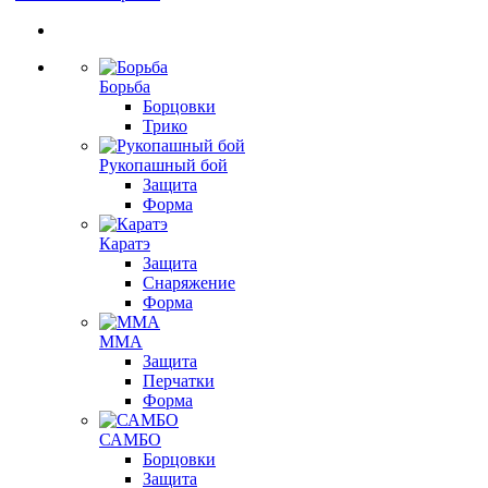
Борьба
Борцовки
Трико
Рукопашный бой
Защита
Форма
Каратэ
Защита
Снаряжение
Форма
ММА
Защита
Перчатки
Форма
САМБО
Борцовки
Защита