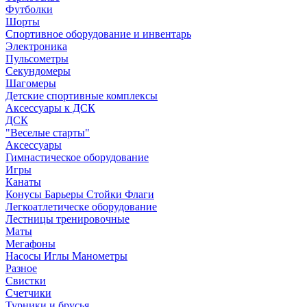
Футболки
Шорты
Спортивное оборудование и инвентарь
Электроника
Пульсометры
Секундомеры
Шагомеры
Детские спортивные комплексы
Аксессуары к ДСК
ДСК
"Веселые старты"
Аксессуары
Гимнастическое оборудование
Игры
Канаты
Конусы Барьеры Стойки Флаги
Легкоатлетическе оборудование
Лестницы тренировочные
Маты
Мегафоны
Насосы Иглы Манометры
Разное
Свистки
Счетчики
Турники и брусья