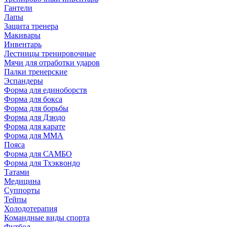
Гантели
Лапы
Защита тренера
Макивары
Инвентарь
Лестницы тренировочные
Мячи для отработки ударов
Палки тренерские
Эспандеры
Форма для единоборств
Форма для бокса
Форма для борьбы
Форма для Дзюдо
Форма для карате
Форма для MMA
Пояса
Форма для САМБО
Форма для Тхэквондо
Татами
Медицина
Суппорты
Тейпы
Холодотерапия
Командные виды спорта
Футбол