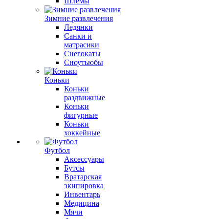
Шлемы
Зимние развлечения
Ледянки
Санки и
матрасики
Снегокаты
Сноутьюбы
Коньки
Коньки
раздвижные
Коньки
фигурные
Коньки
хоккейные
Футбол
Аксессуары
Бутсы
Вратарская
экипировка
Инвентарь
Медицина
Мячи