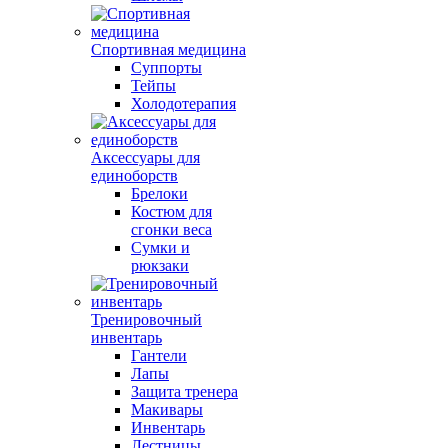
Спортивная медицина
Суппорты
Тейпы
Холодотерапия
Аксессуары для
единоборств
Брелоки
Костюм для
сгонки веса
Сумки и
рюкзаки
Тренировочный
инвентарь
Гантели
Лапы
Защита тренера
Макивары
Инвентарь
Лестницы