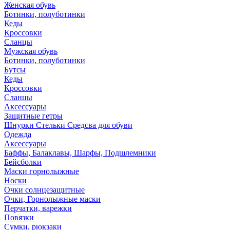
Женская обувь
Ботинки, полуботинки
Кеды
Кроссовки
Сланцы
Мужская обувь
Ботинки, полуботинки
Бутсы
Кеды
Кроссовки
Сланцы
Аксессуары
Защитные гетры
Шнурки Стельки Средсва для обуви
Одежда
Аксессуары
Баффы, Балаклавы, Шарфы, Подшлемники
Бейсболки
Маски горнолыжные
Носки
Очки солнцезащитные
Очки, Горнолыжные маски
Перчатки, варежки
Повязки
Сумки, рюкзаки