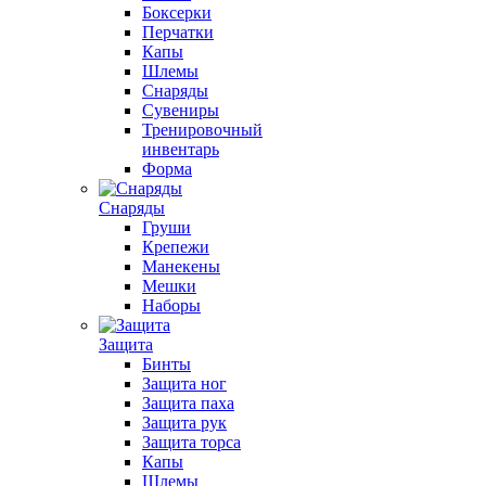
Боксерки
Перчатки
Капы
Шлемы
Снаряды
Сувениры
Тренировочный
инвентарь
Форма
Снаряды
Груши
Крепежи
Манекены
Мешки
Наборы
Защита
Бинты
Защита ног
Защита паха
Защита рук
Защита торса
Капы
Шлемы