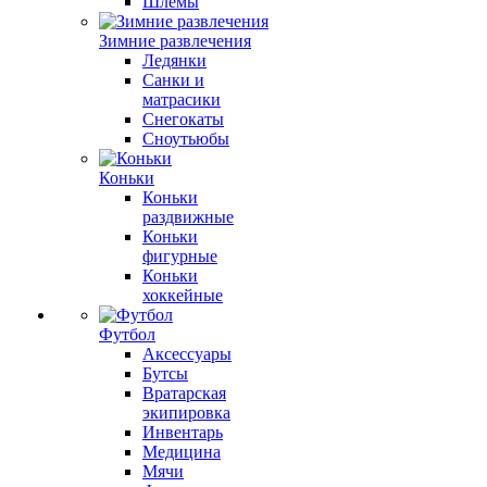
Шлемы
Зимние развлечения
Ледянки
Санки и
матрасики
Снегокаты
Сноутьюбы
Коньки
Коньки
раздвижные
Коньки
фигурные
Коньки
хоккейные
Футбол
Аксессуары
Бутсы
Вратарская
экипировка
Инвентарь
Медицина
Мячи