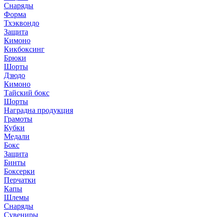
Снаряды
Форма
Тхэквондо
Защита
Кимоно
Кикбоксинг
Брюки
Шорты
Дзюдо
Кимоно
Тайский бокс
Шорты
Наградна продукция
Грамоты
Кубки
Медали
Бокс
Защита
Бинты
Боксерки
Перчатки
Капы
Шлемы
Снаряды
Сувениры