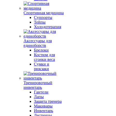
Спортивная медицина
Суппорты
Тейпы
Холодотерапия
Аксессуары для
единоборств
Брелоки
Костюм для
сгонки веса
Сумки и
рюкзаки
Тренировочный
инвентарь
Гантели
Лапы
Защита тренера
Макивары
Инвентарь
Лестницы