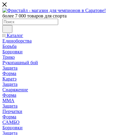
более 7 000 товаров для спорта
Каталог
Единоборства
Борьба
Борцовки
Трико
Рукопашный бой
Защита
Форма
Каратэ
Защита
Снаряжение
Форма
ММА
Защита
Перчатки
Форма
САМБО
Борцовки
Защита