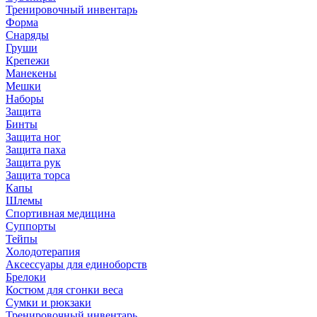
Тренировочный инвентарь
Форма
Снаряды
Груши
Крепежи
Манекены
Мешки
Наборы
Защита
Бинты
Защита ног
Защита паха
Защита рук
Защита торса
Капы
Шлемы
Спортивная медицина
Суппорты
Тейпы
Холодотерапия
Аксессуары для единоборств
Брелоки
Костюм для сгонки веса
Сумки и рюкзаки
Тренировочный инвентарь