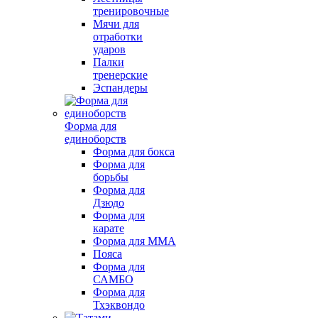
тренировочные
Мячи для
отработки
ударов
Палки
тренерские
Эспандеры
Форма для
единоборств
Форма для бокса
Форма для
борьбы
Форма для
Дзюдо
Форма для
карате
Форма для MMA
Пояса
Форма для
САМБО
Форма для
Тхэквондо