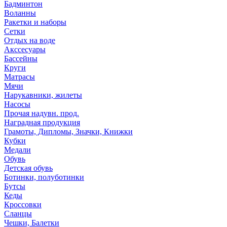
Бадминтон
Воланны
Ракетки и наборы
Сетки
Отдых на воде
Акссесуары
Бассейны
Круги
Матрасы
Мячи
Нарукавники, жилеты
Насосы
Прочая надувн. прод.
Наградная продукция
Грамоты, Дипломы, Значки, Книжки
Кубки
Медали
Обувь
Детская обувь
Ботинки, полуботинки
Бутсы
Кеды
Кроссовки
Сланцы
Чешки, Балетки