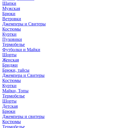
Шапки
Мужская
Брюки
Ветровки
Джемперы и Свитеры
Костюмы
Куртки
Пуховики
Термобелье
Футболки и Майки
Шорты
Женская
Бриджи
Брюки, тайсы
Джемпера и Свитеры
Костюмы
Куртки
Майки, Топы
Термобелье
Шорты
Детская
Брюки
Джемперы и свитеры
Костюмы
Термобелье