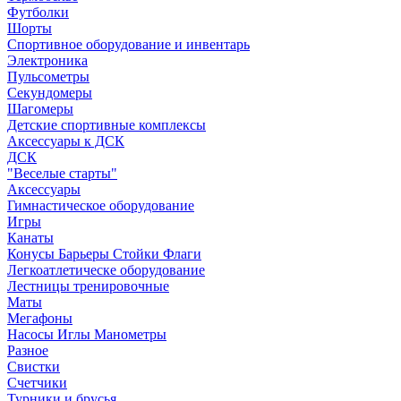
Футболки
Шорты
Спортивное оборудование и инвентарь
Электроника
Пульсометры
Секундомеры
Шагомеры
Детские спортивные комплексы
Аксессуары к ДСК
ДСК
"Веселые старты"
Аксессуары
Гимнастическое оборудование
Игры
Канаты
Конусы Барьеры Стойки Флаги
Легкоатлетическе оборудование
Лестницы тренировочные
Маты
Мегафоны
Насосы Иглы Манометры
Разное
Свистки
Счетчики
Турники и брусья