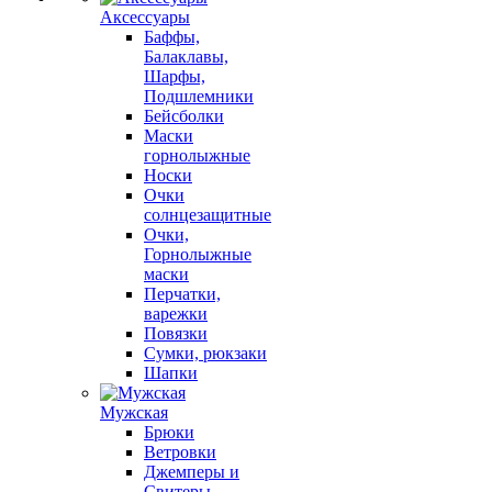
Аксессуары
Баффы,
Балаклавы,
Шарфы,
Подшлемники
Бейсболки
Маски
горнолыжные
Носки
Очки
солнцезащитные
Очки,
Горнолыжные
маски
Перчатки,
варежки
Повязки
Сумки, рюкзаки
Шапки
Мужская
Брюки
Ветровки
Джемперы и
Свитеры