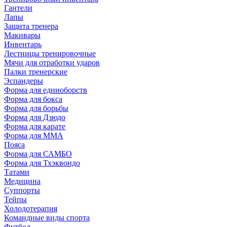
Гантели
Лапы
Защита тренера
Макивары
Инвентарь
Лестницы тренировочные
Мячи для отработки ударов
Палки тренерские
Эспандеры
Форма для единоборств
Форма для бокса
Форма для борьбы
Форма для Дзюдо
Форма для карате
Форма для MMA
Пояса
Форма для САМБО
Форма для Тхэквондо
Татами
Медицина
Суппорты
Тейпы
Холодотерапия
Командные виды спорта
Футбол