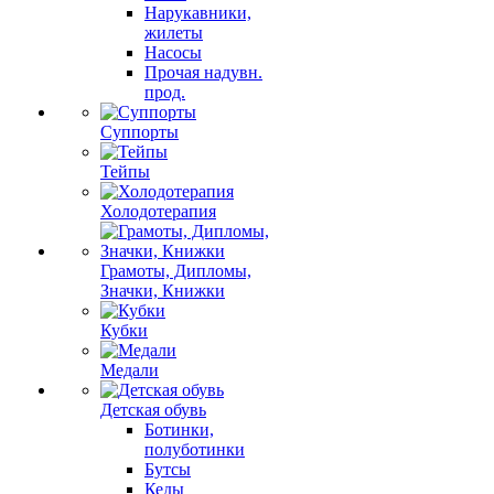
Нарукавники,
жилеты
Насосы
Прочая надувн.
прод.
Суппорты
Тейпы
Холодотерапия
Грамоты, Дипломы,
Значки, Книжки
Кубки
Медали
Детская обувь
Ботинки,
полуботинки
Бутсы
Кеды