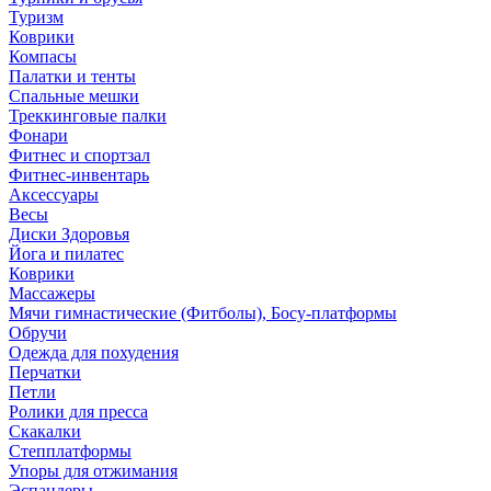
Туризм
Коврики
Компасы
Палатки и тенты
Спальные мешки
Треккинговые палки
Фонари
Фитнес и спортзал
Фитнес-инвентарь
Аксессуары
Весы
Диски Здоровья
Йога и пилатес
Коврики
Массажеры
Мячи гимнастические (Фитболы), Босу-платформы
Обручи
Одежда для похудения
Перчатки
Петли
Ролики для пресса
Скакалки
Степплатформы
Упоры для отжимания
Эспандеры