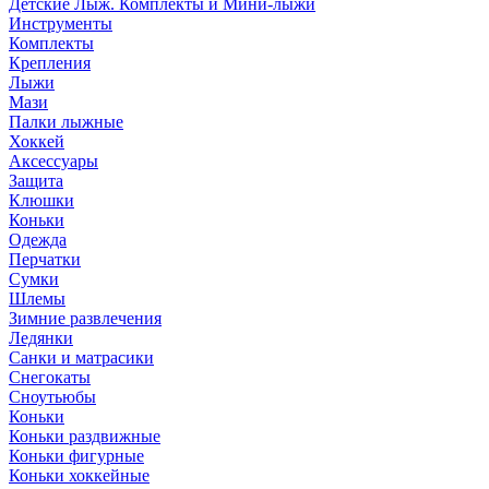
Детские Лыж. Комплекты и Мини-лыжи
Инструменты
Комплекты
Крепления
Лыжи
Мази
Палки лыжные
Хоккей
Аксессуары
Защита
Клюшки
Коньки
Одежда
Перчатки
Сумки
Шлемы
Зимние развлечения
Ледянки
Санки и матрасики
Снегокаты
Сноутьюбы
Коньки
Коньки раздвижные
Коньки фигурные
Коньки хоккейные