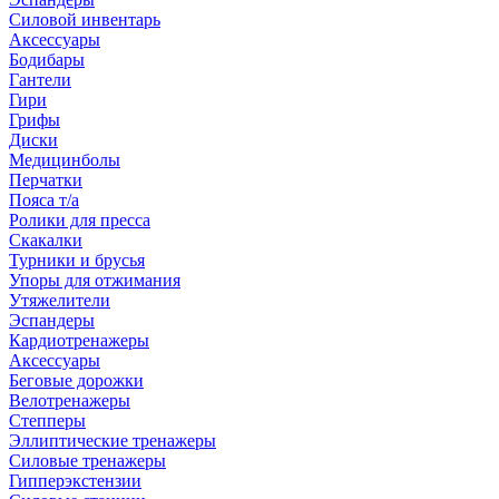
Силовой инвентарь
Аксессуары
Бодибары
Гантели
Гири
Грифы
Диски
Медицинболы
Перчатки
Пояса т/а
Ролики для пресса
Скакалки
Турники и брусья
Упоры для отжимания
Утяжелители
Эспандеры
Кардиотренажеры
Аксессуары
Беговые дорожки
Велотренажеры
Степперы
Эллиптические тренажеры
Силовые тренажеры
Гипперэкстензии