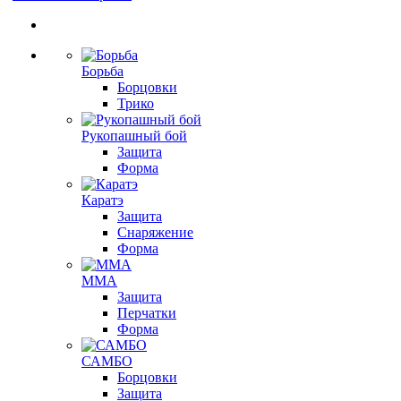
Борьба
Борцовки
Трико
Рукопашный бой
Защита
Форма
Каратэ
Защита
Снаряжение
Форма
ММА
Защита
Перчатки
Форма
САМБО
Борцовки
Защита