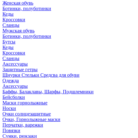
Женская обувь
Ботинки, полуботинки
Кеды
Кроссовки
Сланцы
Мужская обувь
Ботинки, полуботинки
Бутсы
Кеды
Кроссовки
Сланцы
Аксессуары
Защитные гетры
Шнурки Стельки Средсва для обуви
Одежда
Аксессуары
Баффы, Балаклавы, Шарфы, Подшлемники
Бейсболки
Маски горнолыжные
Носки
Очки солнцезащитные
Очки, Горнолыжные маски
Перчатки, варежки
Повязки
Сумки, рюкзаки