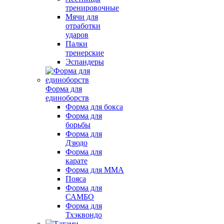
тренировочные
Мячи для
отработки
ударов
Палки
тренерские
Эспандеры
Форма для
единоборств
Форма для бокса
Форма для
борьбы
Форма для
Дзюдо
Форма для
карате
Форма для MMA
Пояса
Форма для
САМБО
Форма для
Тхэквондо