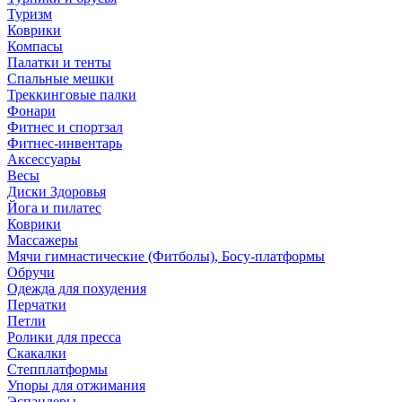
Туризм
Коврики
Компасы
Палатки и тенты
Спальные мешки
Треккинговые палки
Фонари
Фитнес и спортзал
Фитнес-инвентарь
Аксессуары
Весы
Диски Здоровья
Йога и пилатес
Коврики
Массажеры
Мячи гимнастические (Фитболы), Босу-платформы
Обручи
Одежда для похудения
Перчатки
Петли
Ролики для пресса
Скакалки
Степплатформы
Упоры для отжимания
Эспандеры