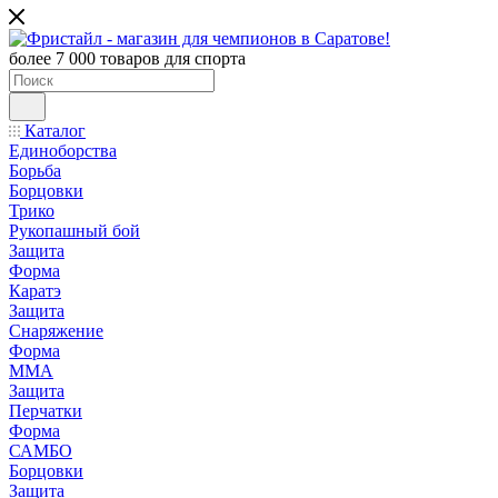
более 7 000 товаров для спорта
Каталог
Единоборства
Борьба
Борцовки
Трико
Рукопашный бой
Защита
Форма
Каратэ
Защита
Снаряжение
Форма
ММА
Защита
Перчатки
Форма
САМБО
Борцовки
Защита