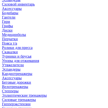
Силовой инвентарь
Аксессуары
Бодибары
Гантели
Гири
Грифы
Диски
Медицинболы
Перчатки
Пояса т/а
Ролики для пресса
Скакалки
Турники и брусья
Упоры для отжимания
Утяжелители
Эспандеры
Кардиотренажеры
Аксессуары
Беговые дорожки
Велотренажеры
Степперы
Эллиптические тренажеры
Силовые тренажеры
Гипперэкстензии