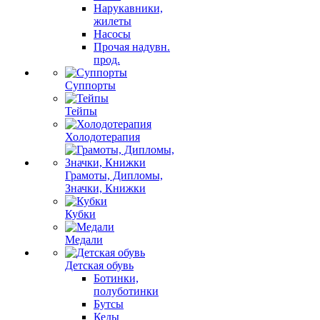
Нарукавники,
жилеты
Насосы
Прочая надувн.
прод.
Суппорты
Тейпы
Холодотерапия
Грамоты, Дипломы,
Значки, Книжки
Кубки
Медали
Детская обувь
Ботинки,
полуботинки
Бутсы
Кеды