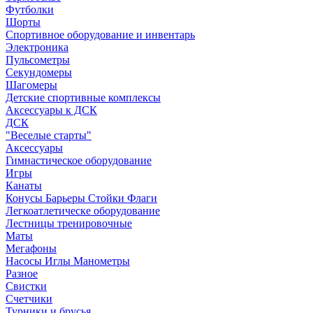
Футболки
Шорты
Спортивное оборудование и инвентарь
Электроника
Пульсометры
Секундомеры
Шагомеры
Детские спортивные комплексы
Аксессуары к ДСК
ДСК
"Веселые старты"
Аксессуары
Гимнастическое оборудование
Игры
Канаты
Конусы Барьеры Стойки Флаги
Легкоатлетическе оборудование
Лестницы тренировочные
Маты
Мегафоны
Насосы Иглы Манометры
Разное
Свистки
Счетчики
Турники и брусья