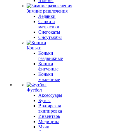
Шлемы
Зимние развлечения
Ледянки
Санки и
матрасики
Снегокаты
Сноутьюбы
Коньки
Коньки
раздвижные
Коньки
фигурные
Коньки
хоккейные
Футбол
Аксессуары
Бутсы
Вратарская
экипировка
Инвентарь
Медицина
Мячи