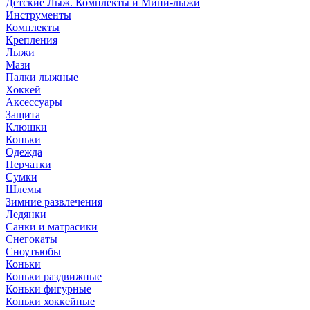
Детские Лыж. Комплекты и Мини-лыжи
Инструменты
Комплекты
Крепления
Лыжи
Мази
Палки лыжные
Хоккей
Аксессуары
Защита
Клюшки
Коньки
Одежда
Перчатки
Сумки
Шлемы
Зимние развлечения
Ледянки
Санки и матрасики
Снегокаты
Сноутьюбы
Коньки
Коньки раздвижные
Коньки фигурные
Коньки хоккейные