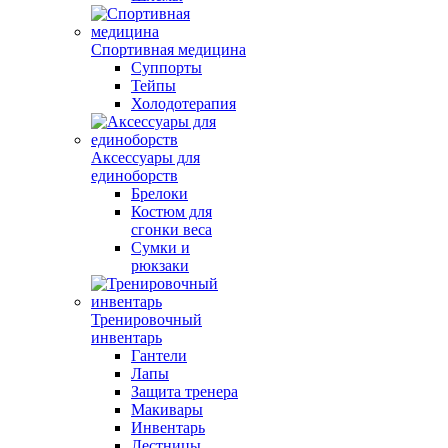
Спортивная медицина
Суппорты
Тейпы
Холодотерапия
Аксессуары для
единоборств
Брелоки
Костюм для
сгонки веса
Сумки и
рюкзаки
Тренировочный
инвентарь
Гантели
Лапы
Защита тренера
Макивары
Инвентарь
Лестницы