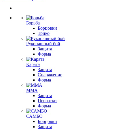
Борьба
Борцовки
Трико
Рукопашный бой
Защита
Форма
Каратэ
Защита
Снаряжение
Форма
ММА
Защита
Перчатки
Форма
САМБО
Борцовки
Защита