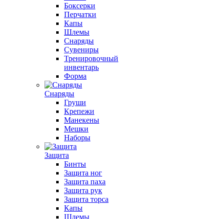
Боксерки
Перчатки
Капы
Шлемы
Снаряды
Сувениры
Тренировочный
инвентарь
Форма
Снаряды
Груши
Крепежи
Манекены
Мешки
Наборы
Защита
Бинты
Защита ног
Защита паха
Защита рук
Защита торса
Капы
Шлемы