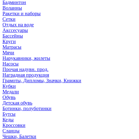
Бадминтон
Воланны
Ракетки и наборы
Сетки
Отдых на воде
Акссесуары
Бассейны
Круги
Матрасы
Мячи
Нарукавники, жилеты
Насосы
Прочая надувн. прод.
Наградная продукция
Грамоты, Дипломы, Значки, Книжки
Кубки
Медали
Обувь
Детская обувь
Ботинки, полуботинки
Бутсы
Кеды
Кроссовки
Сланцы
Чешки, Балетки