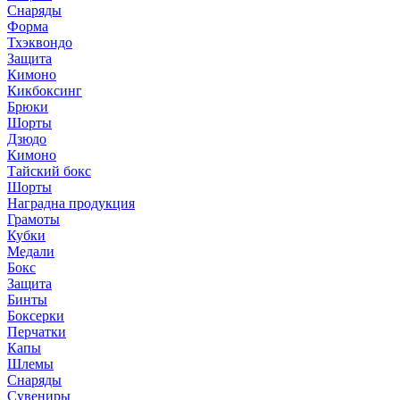
Снаряды
Форма
Тхэквондо
Защита
Кимоно
Кикбоксинг
Брюки
Шорты
Дзюдо
Кимоно
Тайский бокс
Шорты
Наградна продукция
Грамоты
Кубки
Медали
Бокс
Защита
Бинты
Боксерки
Перчатки
Капы
Шлемы
Снаряды
Сувениры