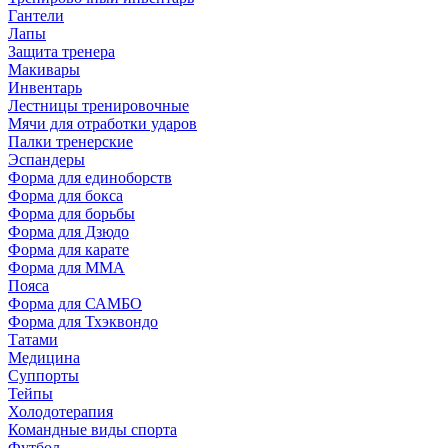
Гантели
Лапы
Защита тренера
Макивары
Инвентарь
Лестницы тренировочные
Мячи для отработки ударов
Палки тренерские
Эспандеры
Форма для единоборств
Форма для бокса
Форма для борьбы
Форма для Дзюдо
Форма для карате
Форма для MMA
Пояса
Форма для САМБО
Форма для Тхэквондо
Татами
Медицина
Суппорты
Тейпы
Холодотерапия
Командные виды спорта
Футбол