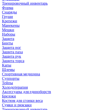
Тренировочный инвентарь
Форма
Снаряды
Груши
Крепежи
Манекены
Мешки
Наборы
Защита
Бинты
Защита ног
Защита паха
Защита рук
Защита торса
Капы
Шлемы
Спортивная медицина
Суппорты
Тейпы
Холодотерапия
Аксессуары для единоборств
Брелоки
Костюм для сгонки веса
Сумки и рюкзаки
Тренировочный инвентарь