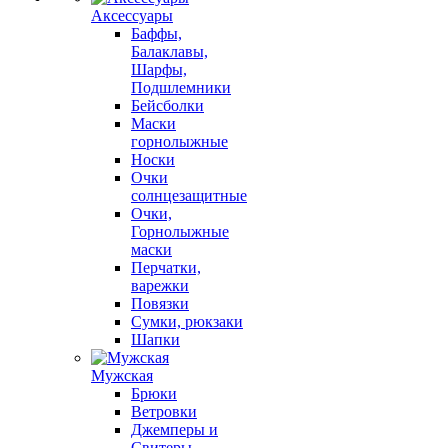
Аксессуары
Баффы,
Балаклавы,
Шарфы,
Подшлемники
Бейсболки
Маски
горнолыжные
Носки
Очки
солнцезащитные
Очки,
Горнолыжные
маски
Перчатки,
варежки
Повязки
Сумки, рюкзаки
Шапки
Мужская
Брюки
Ветровки
Джемперы и
Свитеры