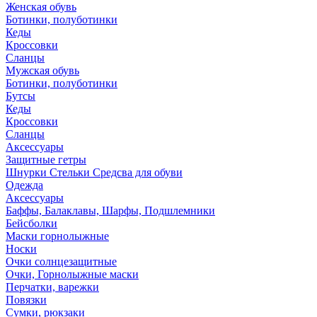
Женская обувь
Ботинки, полуботинки
Кеды
Кроссовки
Сланцы
Мужская обувь
Ботинки, полуботинки
Бутсы
Кеды
Кроссовки
Сланцы
Аксессуары
Защитные гетры
Шнурки Стельки Средсва для обуви
Одежда
Аксессуары
Баффы, Балаклавы, Шарфы, Подшлемники
Бейсболки
Маски горнолыжные
Носки
Очки солнцезащитные
Очки, Горнолыжные маски
Перчатки, варежки
Повязки
Сумки, рюкзаки