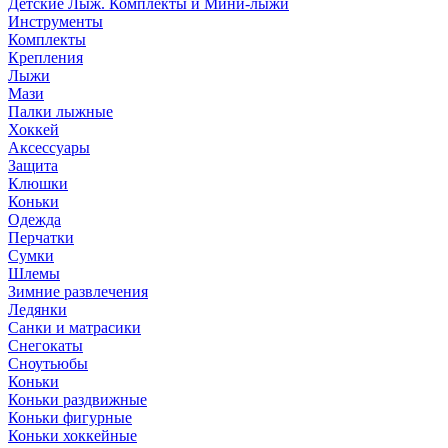
Детские Лыж. Комплекты и Мини-лыжи
Инструменты
Комплекты
Крепления
Лыжи
Мази
Палки лыжные
Хоккей
Аксессуары
Защита
Клюшки
Коньки
Одежда
Перчатки
Сумки
Шлемы
Зимние развлечения
Ледянки
Санки и матрасики
Снегокаты
Сноутьюбы
Коньки
Коньки раздвижные
Коньки фигурные
Коньки хоккейные