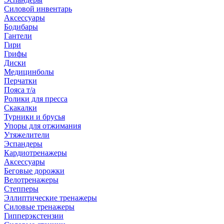
Силовой инвентарь
Аксессуары
Бодибары
Гантели
Гири
Грифы
Диски
Медицинболы
Перчатки
Пояса т/а
Ролики для пресса
Скакалки
Турники и брусья
Упоры для отжимания
Утяжелители
Эспандеры
Кардиотренажеры
Аксессуары
Беговые дорожки
Велотренажеры
Степперы
Эллиптические тренажеры
Силовые тренажеры
Гипперэкстензии