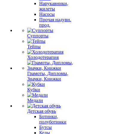
Нарукавники,
жилеты
Насосы
Прочая надувн.
прод.
Суппорты
Тейпы
Холодотерапия
Грамоты, Дипломы,
Значки, Книжки
Кубки
Медали
Детская обувь
Ботинки,
полуботинки
Бутсы
Кеды