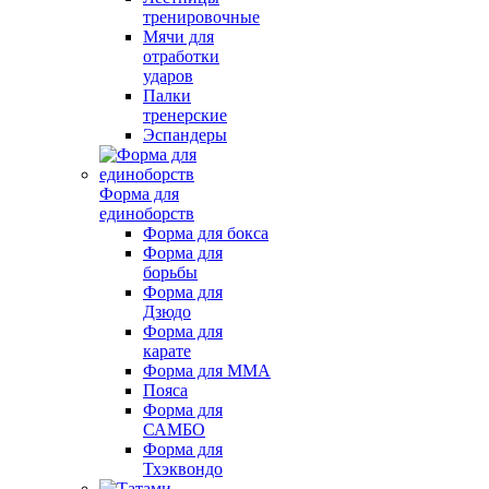
тренировочные
Мячи для
отработки
ударов
Палки
тренерские
Эспандеры
Форма для
единоборств
Форма для бокса
Форма для
борьбы
Форма для
Дзюдо
Форма для
карате
Форма для MMA
Пояса
Форма для
САМБО
Форма для
Тхэквондо