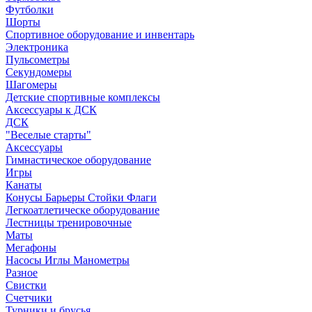
Футболки
Шорты
Спортивное оборудование и инвентарь
Электроника
Пульсометры
Секундомеры
Шагомеры
Детские спортивные комплексы
Аксессуары к ДСК
ДСК
"Веселые старты"
Аксессуары
Гимнастическое оборудование
Игры
Канаты
Конусы Барьеры Стойки Флаги
Легкоатлетическе оборудование
Лестницы тренировочные
Маты
Мегафоны
Насосы Иглы Манометры
Разное
Свистки
Счетчики
Турники и брусья