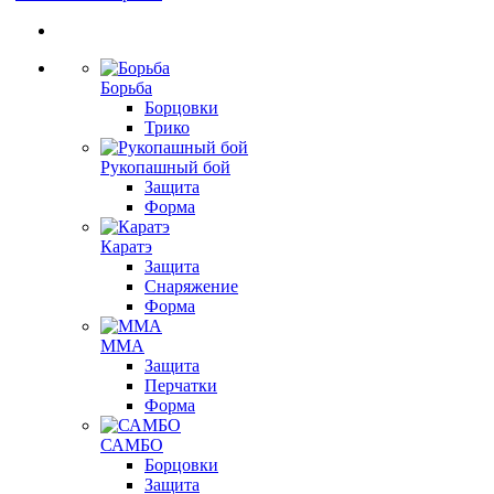
Борьба
Борцовки
Трико
Рукопашный бой
Защита
Форма
Каратэ
Защита
Снаряжение
Форма
ММА
Защита
Перчатки
Форма
САМБО
Борцовки
Защита