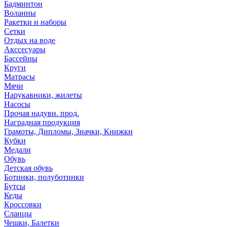
Бадминтон
Воланны
Ракетки и наборы
Сетки
Отдых на воде
Акссесуары
Бассейны
Круги
Матрасы
Мячи
Нарукавники, жилеты
Насосы
Прочая надувн. прод.
Наградная продукция
Грамоты, Дипломы, Значки, Книжки
Кубки
Медали
Обувь
Детская обувь
Ботинки, полуботинки
Бутсы
Кеды
Кроссовки
Сланцы
Чешки, Балетки