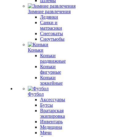
Шлемы
Зимние развлечения
Ледянки
Санки и
матрасики
Снегокаты
Сноутьюбы
Коньки
Коньки
раздвижные
Коньки
фигурные
Коньки
хоккейные
Футбол
Аксессуары
Бутсы
Вратарская
экипировка
Инвентарь
Медицина
Мячи