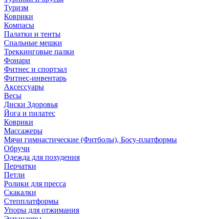
Туризм
Коврики
Компасы
Палатки и тенты
Спальные мешки
Треккинговые палки
Фонари
Фитнес и спортзал
Фитнес-инвентарь
Аксессуары
Весы
Диски Здоровья
Йога и пилатес
Коврики
Массажеры
Мячи гимнастические (Фитболы), Босу-платформы
Обручи
Одежда для похудения
Перчатки
Петли
Ролики для пресса
Скакалки
Степплатформы
Упоры для отжимания
Эспандеры