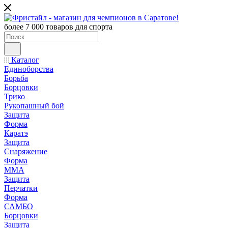
более 7 000 товаров для спорта
Каталог
Единоборства
Борьба
Борцовки
Трико
Рукопашный бой
Защита
Форма
Каратэ
Защита
Снаряжение
Форма
ММА
Защита
Перчатки
Форма
САМБО
Борцовки
Защита