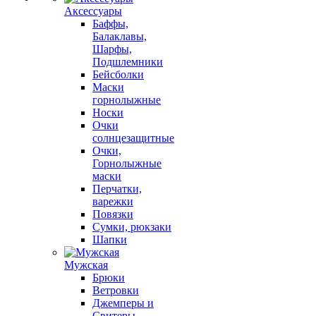
Аксессуары
Баффы,
Балаклавы,
Шарфы,
Подшлемники
Бейсболки
Маски
горнолыжные
Носки
Очки
солнцезащитные
Очки,
Горнолыжные
маски
Перчатки,
варежки
Повязки
Сумки, рюкзаки
Шапки
Мужская
Брюки
Ветровки
Джемперы и
Свитеры