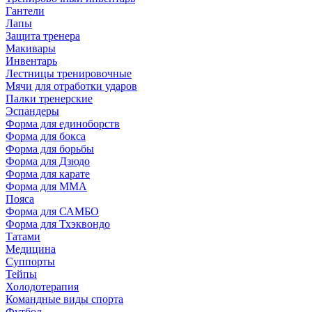
Гантели
Лапы
Защита тренера
Макивары
Инвентарь
Лестницы тренировочные
Мячи для отработки ударов
Палки тренерские
Эспандеры
Форма для единоборств
Форма для бокса
Форма для борьбы
Форма для Дзюдо
Форма для карате
Форма для MMA
Пояса
Форма для САМБО
Форма для Тхэквондо
Татами
Медицина
Суппорты
Тейпы
Холодотерапия
Командные виды спорта
Футбол