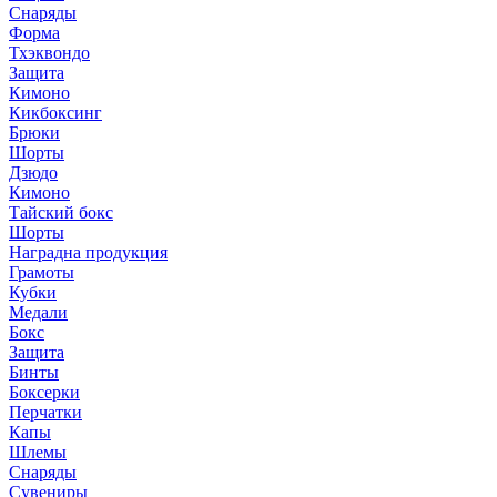
Снаряды
Форма
Тхэквондо
Защита
Кимоно
Кикбоксинг
Брюки
Шорты
Дзюдо
Кимоно
Тайский бокс
Шорты
Наградна продукция
Грамоты
Кубки
Медали
Бокс
Защита
Бинты
Боксерки
Перчатки
Капы
Шлемы
Снаряды
Сувениры