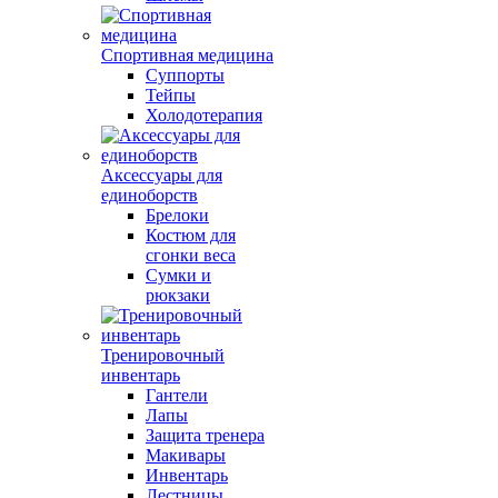
Спортивная медицина
Суппорты
Тейпы
Холодотерапия
Аксессуары для
единоборств
Брелоки
Костюм для
сгонки веса
Сумки и
рюкзаки
Тренировочный
инвентарь
Гантели
Лапы
Защита тренера
Макивары
Инвентарь
Лестницы