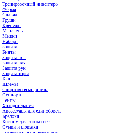
Тренировочный инвентарь
Форма
Снаряды
Груши
Крепежи
Манекены
Мешки
Наборы
Защита
Бинты
Защита ног
Защита паха
Защита рук
Защита торса
Капы
Шлемы
Спортивная медицина
Суппорты
Тейпы
Холодотерапия
Аксессуары для единоборств
Брелоки
Костюм для сгонки веса
Сумки и рюкзаки
Тренировочный инвентарь