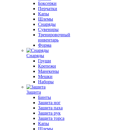
Боксерки
Перчатки
Капы
Шлемы
Снаряды
Сувениры
Тренировочный
инвентарь
Форма
Снаряды
Груши
Крепежи
Манекены
Мешки
Наборы
Защита
Бинты
Защита ног
Защита паха
Защита рук
Защита торса
Капы
Шлемы