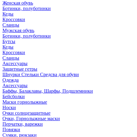
Женская обувь
Ботинки, полуботинки
Кеды
Кроссовки
Сланцы
Мужская обувь
Ботинки, полуботинки
Бутсы
Кеды
Кроссовки
Сланцы
Аксессуары
Защитные гетры
Шнурки Стельки Средсва для обуви
Одежда
Аксессуары
Баффы, Балаклавы, Шарфы, Подшлемники
Бейсболки
Маски горнолыжные
Носки
Очки солнцезащитные
Очки, Горнолыжные маски
Перчатки, варежки
Повязки
Сумки, рюкзаки