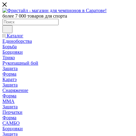
более 7 000 товаров для спорта
Каталог
Единоборства
Борьба
Борцовки
Трико
Рукопашный бой
Защита
Форма
Каратэ
Защита
Снаряжение
Форма
ММА
Защита
Перчатки
Форма
САМБО
Борцовки
Защита