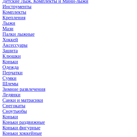
Детские Лыж. Комплекты и Мини-лыжи
Инструменты
Комплекты
Крепления
Лыжи
Мази
Палки лыжные
Хоккей
Аксессуары
Защита
Клюшки
Коньки
Одежда
Перчатки
Сумки
Шлемы
Зимние развлечения
Ледянки
Санки и матрасики
Снегокаты
Сноутьюбы
Коньки
Коньки раздвижные
Коньки фигурные
Коньки хоккейные