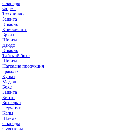
Снаряды
Форма
Тхэквондо
Защита
Кимоно
Кикбоксинг
Брюки
Шорты
Дзюдо
Кимоно
Тайский бокс
Шорты
Наградна продукция
Грамоты
Кубки
Медали
Бокс
Защита
Бинты
Боксерки
Перчатки
Капы
Шлемы
Снаряды
Сувениры