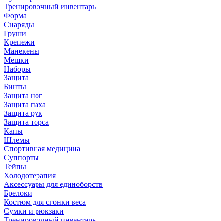
Тренировочный инвентарь
Форма
Снаряды
Груши
Крепежи
Манекены
Мешки
Наборы
Защита
Бинты
Защита ног
Защита паха
Защита рук
Защита торса
Капы
Шлемы
Спортивная медицина
Суппорты
Тейпы
Холодотерапия
Аксессуары для единоборств
Брелоки
Костюм для сгонки веса
Сумки и рюкзаки
Тренировочный инвентарь