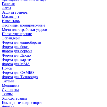
Гантели
Лапы
Защита тренера
Макивары
Инвентарь
Лестницы тренировочные
Мячи для отработки ударов
Палки тренерские
Эспандеры
Форма для единоборств
Форма для бокса
Форма для борьбы
Форма для Дзюдо
Форма для карате
Форма для MMA
Пояса
Форма для САМБО
Форма для Тхэквондо
Татами
Медицина
Суппорты
Тейпы
Холодотерапия
Командные виды спорта
Футбол