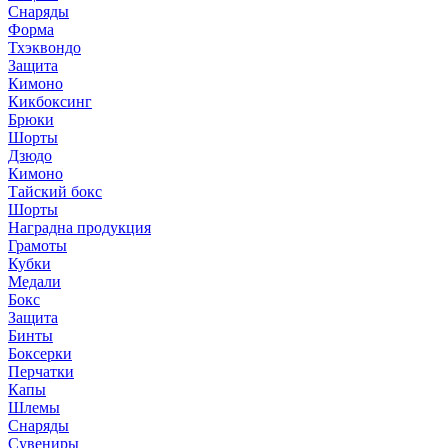
Снаряды
Форма
Тхэквондо
Защита
Кимоно
Кикбоксинг
Брюки
Шорты
Дзюдо
Кимоно
Тайский бокс
Шорты
Наградна продукция
Грамоты
Кубки
Медали
Бокс
Защита
Бинты
Боксерки
Перчатки
Капы
Шлемы
Снаряды
Сувениры