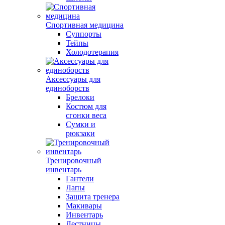
Спортивная медицина
Суппорты
Тейпы
Холодотерапия
Аксессуары для
единоборств
Брелоки
Костюм для
сгонки веса
Сумки и
рюкзаки
Тренировочный
инвентарь
Гантели
Лапы
Защита тренера
Макивары
Инвентарь
Лестницы