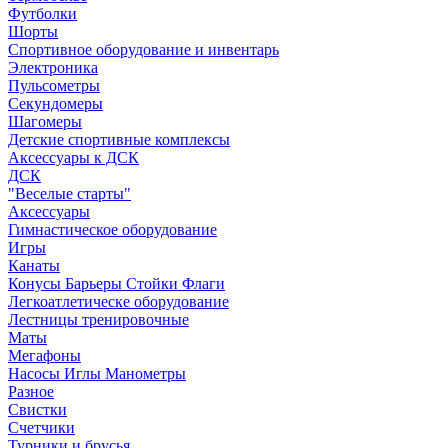
Футболки
Шорты
Спортивное оборудование и инвентарь
Электроника
Пульсометры
Секундомеры
Шагомеры
Детские спортивные комплексы
Аксессуары к ДСК
ДСК
"Веселые старты"
Аксессуары
Гимнастическое оборудование
Игры
Канаты
Конусы Барьеры Стойки Флаги
Легкоатлетическе оборудование
Лестницы тренировочные
Маты
Мегафоны
Насосы Иглы Манометры
Разное
Свистки
Счетчики
Турники и брусья