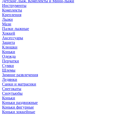
Детские Лыж. Комплекты и Мини-лыжи
Инструменты
Комплекты
Крепления
Лыжи
Мази
Палки лыжные
Хоккей
Аксессуары
Защита
Клюшки
Коньки
Одежда
Перчатки
Сумки
Шлемы
Зимние развлечения
Ледянки
Санки и матрасики
Снегокаты
Сноутьюбы
Коньки
Коньки раздвижные
Коньки фигурные
Коньки хоккейные