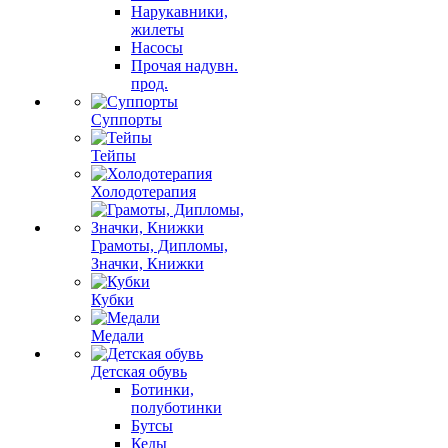
Нарукавники,
жилеты
Насосы
Прочая надувн.
прод.
Суппорты
Тейпы
Холодотерапия
Грамоты, Дипломы,
Значки, Книжки
Кубки
Медали
Детская обувь
Ботинки,
полуботинки
Бутсы
Кеды