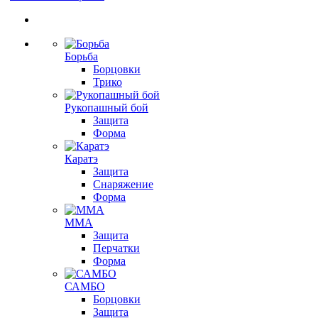
Борьба
Борцовки
Трико
Рукопашный бой
Защита
Форма
Каратэ
Защита
Снаряжение
Форма
ММА
Защита
Перчатки
Форма
САМБО
Борцовки
Защита