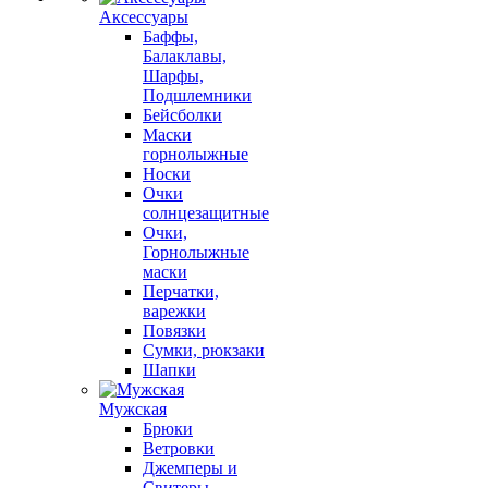
Аксессуары
Баффы,
Балаклавы,
Шарфы,
Подшлемники
Бейсболки
Маски
горнолыжные
Носки
Очки
солнцезащитные
Очки,
Горнолыжные
маски
Перчатки,
варежки
Повязки
Сумки, рюкзаки
Шапки
Мужская
Брюки
Ветровки
Джемперы и
Свитеры