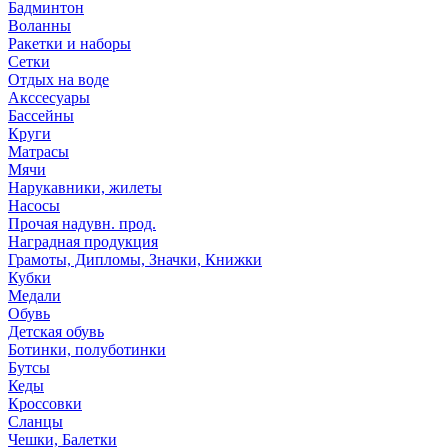
Бадминтон
Воланны
Ракетки и наборы
Сетки
Отдых на воде
Акссесуары
Бассейны
Круги
Матрасы
Мячи
Нарукавники, жилеты
Насосы
Прочая надувн. прод.
Наградная продукция
Грамоты, Дипломы, Значки, Книжки
Кубки
Медали
Обувь
Детская обувь
Ботинки, полуботинки
Бутсы
Кеды
Кроссовки
Сланцы
Чешки, Балетки