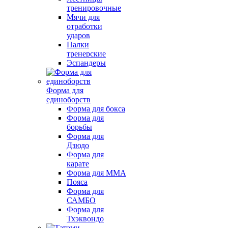
тренировочные
Мячи для
отработки
ударов
Палки
тренерские
Эспандеры
Форма для
единоборств
Форма для бокса
Форма для
борьбы
Форма для
Дзюдо
Форма для
карате
Форма для MMA
Пояса
Форма для
САМБО
Форма для
Тхэквондо