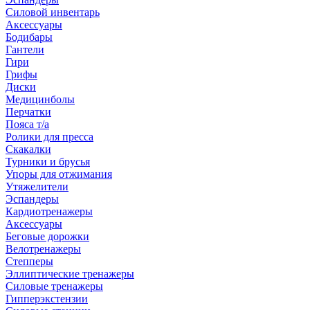
Силовой инвентарь
Аксессуары
Бодибары
Гантели
Гири
Грифы
Диски
Медицинболы
Перчатки
Пояса т/а
Ролики для пресса
Скакалки
Турники и брусья
Упоры для отжимания
Утяжелители
Эспандеры
Кардиотренажеры
Аксессуары
Беговые дорожки
Велотренажеры
Степперы
Эллиптические тренажеры
Силовые тренажеры
Гипперэкстензии