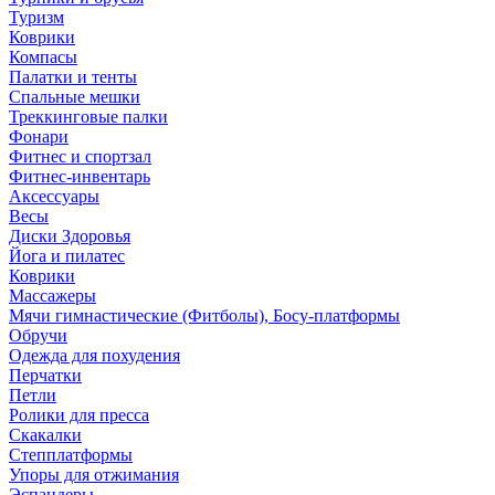
Туризм
Коврики
Компасы
Палатки и тенты
Спальные мешки
Треккинговые палки
Фонари
Фитнес и спортзал
Фитнес-инвентарь
Аксессуары
Весы
Диски Здоровья
Йога и пилатес
Коврики
Массажеры
Мячи гимнастические (Фитболы), Босу-платформы
Обручи
Одежда для похудения
Перчатки
Петли
Ролики для пресса
Скакалки
Степплатформы
Упоры для отжимания
Эспандеры