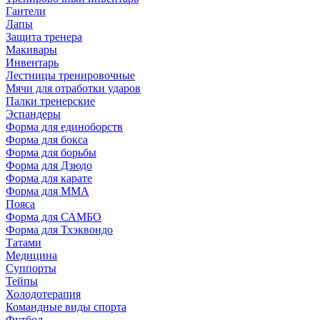
Гантели
Лапы
Защита тренера
Макивары
Инвентарь
Лестницы тренировочные
Мячи для отработки ударов
Палки тренерские
Эспандеры
Форма для единоборств
Форма для бокса
Форма для борьбы
Форма для Дзюдо
Форма для карате
Форма для MMA
Пояса
Форма для САМБО
Форма для Тхэквондо
Татами
Медицина
Суппорты
Тейпы
Холодотерапия
Командные виды спорта
Футбол