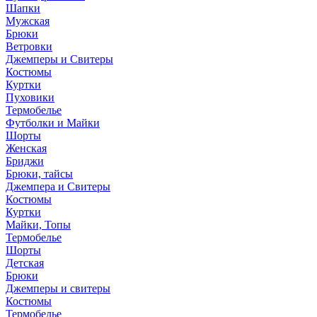
Шапки
Мужская
Брюки
Ветровки
Джемперы и Свитеры
Костюмы
Куртки
Пуховики
Термобелье
Футболки и Майки
Шорты
Женская
Бриджи
Брюки, тайсы
Джемпера и Свитеры
Костюмы
Куртки
Майки, Топы
Термобелье
Шорты
Детская
Брюки
Джемперы и свитеры
Костюмы
Термобелье