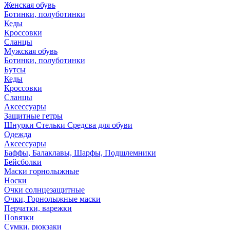
Женская обувь
Ботинки, полуботинки
Кеды
Кроссовки
Сланцы
Мужская обувь
Ботинки, полуботинки
Бутсы
Кеды
Кроссовки
Сланцы
Аксессуары
Защитные гетры
Шнурки Стельки Средсва для обуви
Одежда
Аксессуары
Баффы, Балаклавы, Шарфы, Подшлемники
Бейсболки
Маски горнолыжные
Носки
Очки солнцезащитные
Очки, Горнолыжные маски
Перчатки, варежки
Повязки
Сумки, рюкзаки