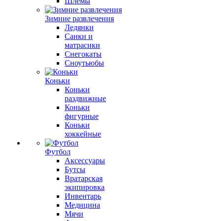
Шлемы
Зимние развлечения
Ледянки
Санки и
матрасики
Снегокаты
Сноутьюбы
Коньки
Коньки
раздвижные
Коньки
фигурные
Коньки
хоккейные
Футбол
Аксессуары
Бутсы
Вратарская
экипировка
Инвентарь
Медицина
Мячи