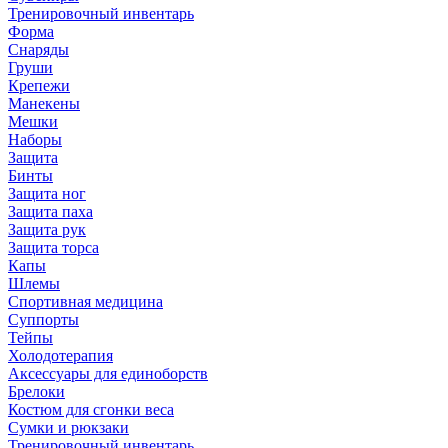
Тренировочный инвентарь
Форма
Снаряды
Груши
Крепежи
Манекены
Мешки
Наборы
Защита
Бинты
Защита ног
Защита паха
Защита рук
Защита торса
Капы
Шлемы
Спортивная медицина
Суппорты
Тейпы
Холодотерапия
Аксессуары для единоборств
Брелоки
Костюм для сгонки веса
Сумки и рюкзаки
Тренировочный инвентарь