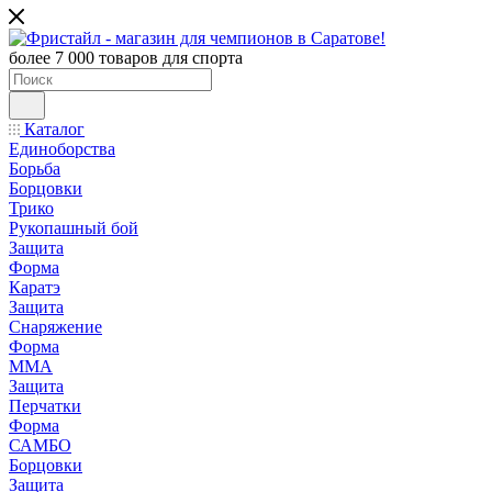
более 7 000 товаров для спорта
Каталог
Единоборства
Борьба
Борцовки
Трико
Рукопашный бой
Защита
Форма
Каратэ
Защита
Снаряжение
Форма
ММА
Защита
Перчатки
Форма
САМБО
Борцовки
Защита