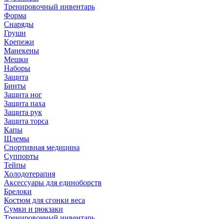
Тренировочный инвентарь
Форма
Снаряды
Груши
Крепежи
Манекены
Мешки
Наборы
Защита
Бинты
Защита ног
Защита паха
Защита рук
Защита торса
Капы
Шлемы
Спортивная медицина
Суппорты
Тейпы
Холодотерапия
Аксессуары для единоборств
Брелоки
Костюм для сгонки веса
Сумки и рюкзаки
Тренировочный инвентарь