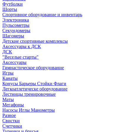
Футболки
Шорты
Спортивное оборудование и инвентарь
Электроника
Пульсометры
Секундомеры
Шагомеры
Детские спортивные комплексы
Аксессуары к ДСК
ДСК
"Веселые старты"
Аксессуары
Гимнастическое оборудование
Игры
Канаты
Конусы Барьеры Стойки Флаги
Легкоатлетическе оборудование
Лестницы тренировочные
Маты
Мегафоны
Насосы Иглы Манометры
Разное
Свистки
Счетчики
Турники и брусья