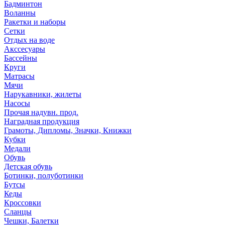
Бадминтон
Воланны
Ракетки и наборы
Сетки
Отдых на воде
Акссесуары
Бассейны
Круги
Матрасы
Мячи
Нарукавники, жилеты
Насосы
Прочая надувн. прод.
Наградная продукция
Грамоты, Дипломы, Значки, Книжки
Кубки
Медали
Обувь
Детская обувь
Ботинки, полуботинки
Бутсы
Кеды
Кроссовки
Сланцы
Чешки, Балетки