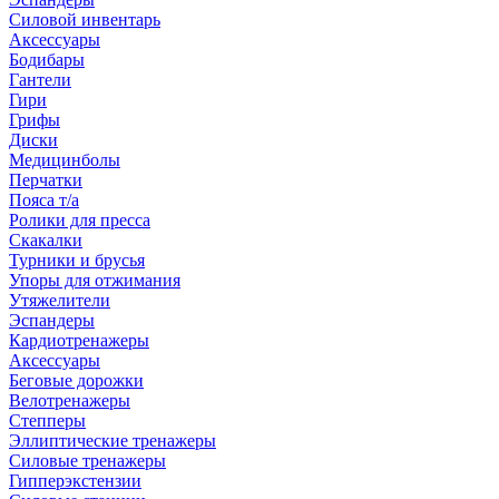
Силовой инвентарь
Аксессуары
Бодибары
Гантели
Гири
Грифы
Диски
Медицинболы
Перчатки
Пояса т/а
Ролики для пресса
Скакалки
Турники и брусья
Упоры для отжимания
Утяжелители
Эспандеры
Кардиотренажеры
Аксессуары
Беговые дорожки
Велотренажеры
Степперы
Эллиптические тренажеры
Силовые тренажеры
Гипперэкстензии