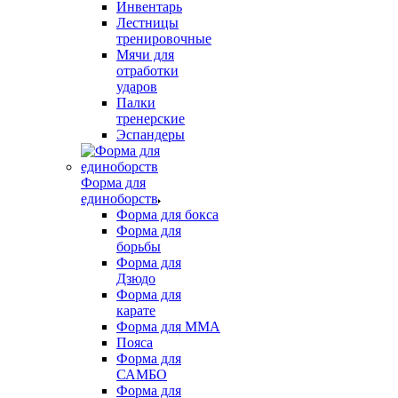
Инвентарь
Лестницы
тренировочные
Мячи для
отработки
ударов
Палки
тренерские
Эспандеры
Форма для
единоборств
Форма для бокса
Форма для
борьбы
Форма для
Дзюдо
Форма для
карате
Форма для MMA
Пояса
Форма для
САМБО
Форма для