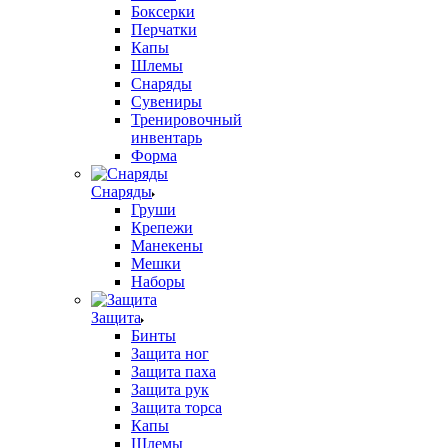
Боксерки
Перчатки
Капы
Шлемы
Снаряды
Сувениры
Тренировочный
инвентарь
Форма
Снаряды
Груши
Крепежи
Манекены
Мешки
Наборы
Защита
Бинты
Защита ног
Защита паха
Защита рук
Защита торса
Капы
Шлемы