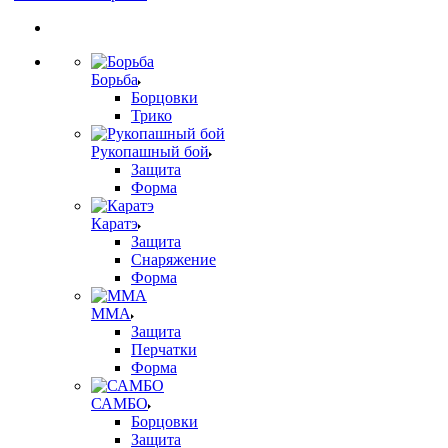
Борьба
Борцовки
Трико
Рукопашный бой
Защита
Форма
Каратэ
Защита
Снаряжение
Форма
ММА
Защита
Перчатки
Форма
САМБО
Борцовки
Защита