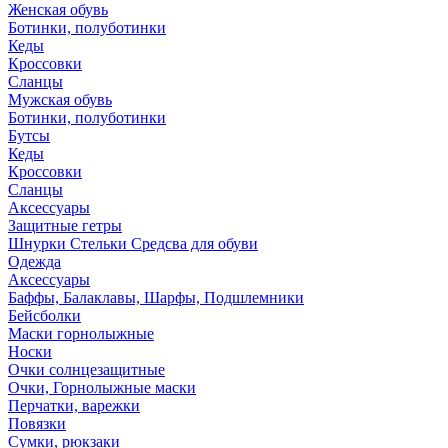
Женская обувь
Ботинки, полуботинки
Кеды
Кроссовки
Сланцы
Мужская обувь
Ботинки, полуботинки
Бутсы
Кеды
Кроссовки
Сланцы
Аксессуары
Защитные гетры
Шнурки Стельки Средсва для обуви
Одежда
Аксессуары
Баффы, Балаклавы, Шарфы, Подшлемники
Бейсболки
Маски горнолыжные
Носки
Очки солнцезащитные
Очки, Горнолыжные маски
Перчатки, варежки
Повязки
Сумки, рюкзаки