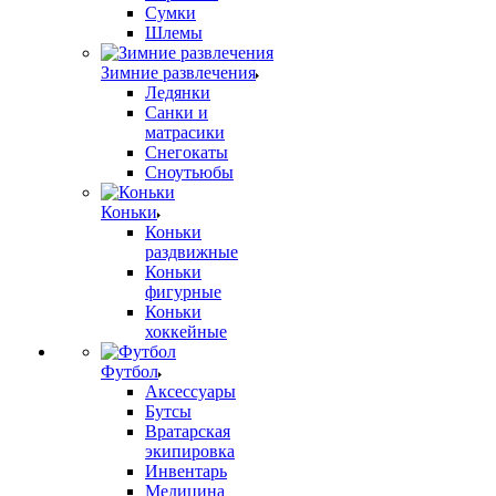
Сумки
Шлемы
Зимние развлечения
Ледянки
Санки и
матрасики
Снегокаты
Сноутьюбы
Коньки
Коньки
раздвижные
Коньки
фигурные
Коньки
хоккейные
Футбол
Аксессуары
Бутсы
Вратарская
экипировка
Инвентарь
Медицина