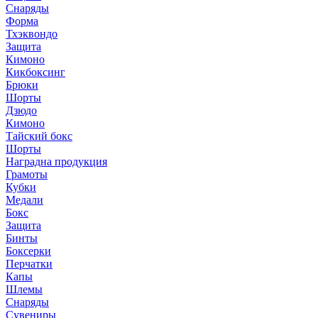
Снаряды
Форма
Тхэквондо
Защита
Кимоно
Кикбоксинг
Брюки
Шорты
Дзюдо
Кимоно
Тайский бокс
Шорты
Наградна продукция
Грамоты
Кубки
Медали
Бокс
Защита
Бинты
Боксерки
Перчатки
Капы
Шлемы
Снаряды
Сувениры