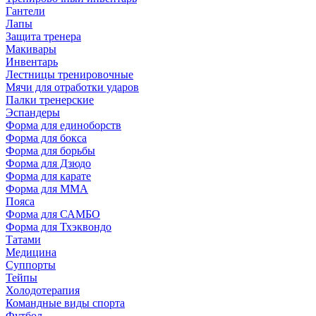
Гантели
Лапы
Защита тренера
Макивары
Инвентарь
Лестницы тренировочные
Мячи для отработки ударов
Палки тренерские
Эспандеры
Форма для единоборств
Форма для бокса
Форма для борьбы
Форма для Дзюдо
Форма для карате
Форма для MMA
Пояса
Форма для САМБО
Форма для Тхэквондо
Татами
Медицина
Суппорты
Тейпы
Холодотерапия
Командные виды спорта
Футбол