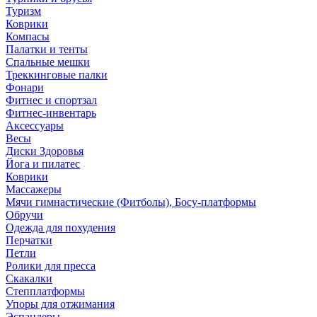
Туризм
Коврики
Компасы
Палатки и тенты
Спальные мешки
Треккинговые палки
Фонари
Фитнес и спортзал
Фитнес-инвентарь
Аксессуары
Весы
Диски Здоровья
Йога и пилатес
Коврики
Массажеры
Мячи гимнастические (Фитболы), Босу-платформы
Обручи
Одежда для похудения
Перчатки
Петли
Ролики для пресса
Скакалки
Степплатформы
Упоры для отжимания
Эспандеры