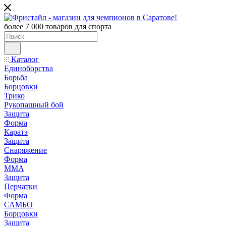
более 7 000 товаров для спорта
Каталог
Единоборства
Борьба
Борцовки
Трико
Рукопашный бой
Защита
Форма
Каратэ
Защита
Снаряжение
Форма
ММА
Защита
Перчатки
Форма
САМБО
Борцовки
Защита