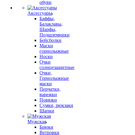
обуви
Аксессуары
Баффы,
Балаклавы,
Шарфы,
Подшлемники
Бейсболки
Маски
горнолыжные
Носки
Очки
солнцезащитные
Очки,
Горнолыжные
маски
Перчатки,
варежки
Повязки
Сумки, рюкзаки
Шапки
Мужская
Брюки
Ветровки