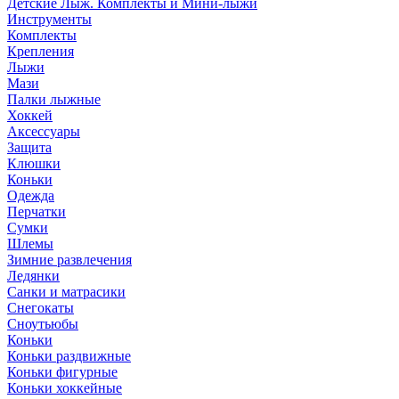
Детские Лыж. Комплекты и Мини-лыжи
Инструменты
Комплекты
Крепления
Лыжи
Мази
Палки лыжные
Хоккей
Аксессуары
Защита
Клюшки
Коньки
Одежда
Перчатки
Сумки
Шлемы
Зимние развлечения
Ледянки
Санки и матрасики
Снегокаты
Сноутьюбы
Коньки
Коньки раздвижные
Коньки фигурные
Коньки хоккейные