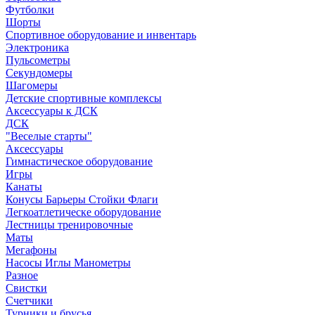
Футболки
Шорты
Спортивное оборудование и инвентарь
Электроника
Пульсометры
Секундомеры
Шагомеры
Детские спортивные комплексы
Аксессуары к ДСК
ДСК
"Веселые старты"
Аксессуары
Гимнастическое оборудование
Игры
Канаты
Конусы Барьеры Стойки Флаги
Легкоатлетическе оборудование
Лестницы тренировочные
Маты
Мегафоны
Насосы Иглы Манометры
Разное
Свистки
Счетчики
Турники и брусья