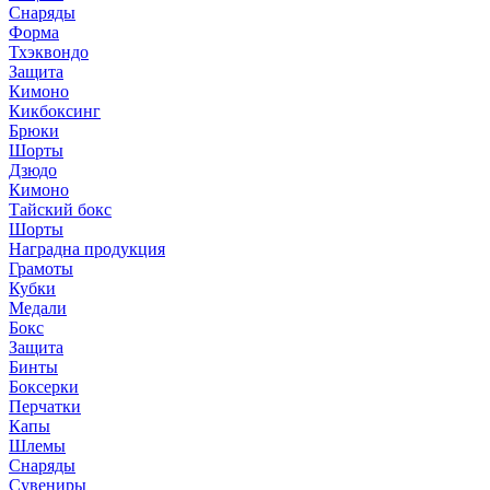
Снаряды
Форма
Тхэквондо
Защита
Кимоно
Кикбоксинг
Брюки
Шорты
Дзюдо
Кимоно
Тайский бокс
Шорты
Наградна продукция
Грамоты
Кубки
Медали
Бокс
Защита
Бинты
Боксерки
Перчатки
Капы
Шлемы
Снаряды
Сувениры