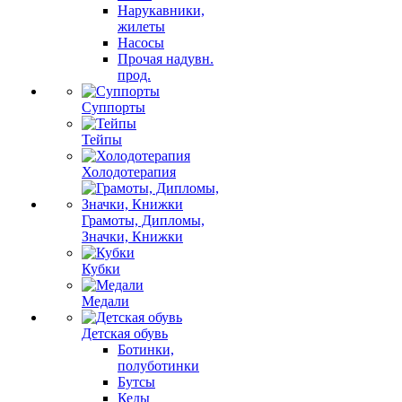
Нарукавники,
жилеты
Насосы
Прочая надувн.
прод.
Суппорты
Тейпы
Холодотерапия
Грамоты, Дипломы,
Значки, Книжки
Кубки
Медали
Детская обувь
Ботинки,
полуботинки
Бутсы
Кеды