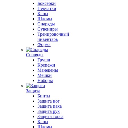
Боксерки
Перчатки
Капы
Шлемы
Снаряды
Сувениры
Тренировочный
инвентарь
Форма
Снаряды
Груши
Крепежи
Манекены
Мешки
Наборы
Защита
Бинты
Защита ног
Защита паха
Защита рук
Защита торса
Капы
Шлемы