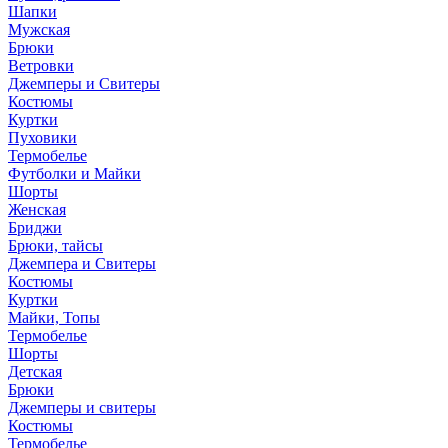
Шапки
Мужская
Брюки
Ветровки
Джемперы и Свитеры
Костюмы
Куртки
Пуховики
Термобелье
Футболки и Майки
Шорты
Женская
Бриджи
Брюки, тайсы
Джемпера и Свитеры
Костюмы
Куртки
Майки, Топы
Термобелье
Шорты
Детская
Брюки
Джемперы и свитеры
Костюмы
Термобелье