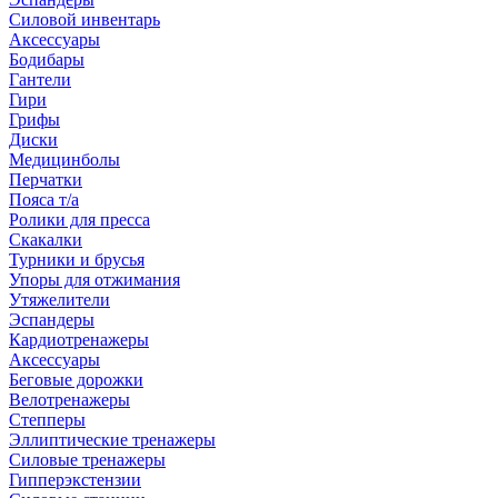
Силовой инвентарь
Аксессуары
Бодибары
Гантели
Гири
Грифы
Диски
Медицинболы
Перчатки
Пояса т/а
Ролики для пресса
Скакалки
Турники и брусья
Упоры для отжимания
Утяжелители
Эспандеры
Кардиотренажеры
Аксессуары
Беговые дорожки
Велотренажеры
Степперы
Эллиптические тренажеры
Силовые тренажеры
Гипперэкстензии