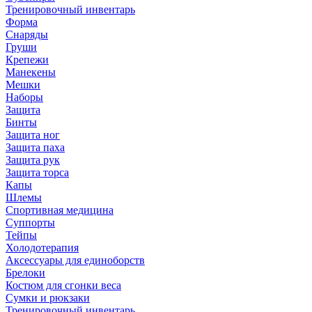
Тренировочный инвентарь
Форма
Снаряды
Груши
Крепежи
Манекены
Мешки
Наборы
Защита
Бинты
Защита ног
Защита паха
Защита рук
Защита торса
Капы
Шлемы
Спортивная медицина
Суппорты
Тейпы
Холодотерапия
Аксессуары для единоборств
Брелоки
Костюм для сгонки веса
Сумки и рюкзаки
Тренировочный инвентарь