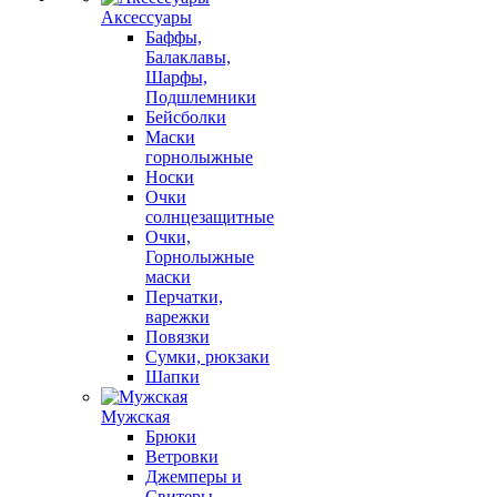
Аксессуары
Баффы,
Балаклавы,
Шарфы,
Подшлемники
Бейсболки
Маски
горнолыжные
Носки
Очки
солнцезащитные
Очки,
Горнолыжные
маски
Перчатки,
варежки
Повязки
Сумки, рюкзаки
Шапки
Мужская
Брюки
Ветровки
Джемперы и
Свитеры