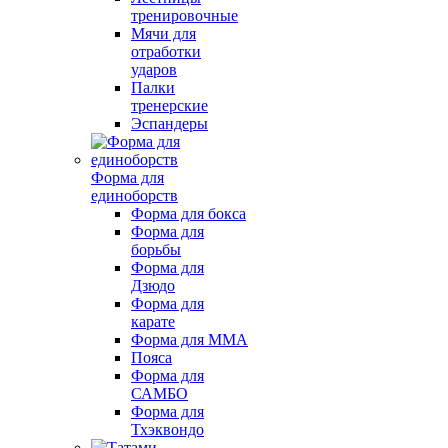
тренировочные
Мячи для
отработки
ударов
Палки
тренерские
Эспандеры
Форма для
единоборств
Форма для бокса
Форма для
борьбы
Форма для
Дзюдо
Форма для
карате
Форма для MMA
Пояса
Форма для
САМБО
Форма для
Тхэквондо