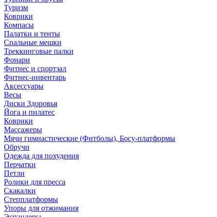
Туризм
Коврики
Компасы
Палатки и тенты
Спальные мешки
Треккинговые палки
Фонари
Фитнес и спортзал
Фитнес-инвентарь
Аксессуары
Весы
Диски Здоровья
Йога и пилатес
Коврики
Массажеры
Мячи гимнастические (Фитболы), Босу-платформы
Обручи
Одежда для похудения
Перчатки
Петли
Ролики для пресса
Скакалки
Степплатформы
Упоры для отжимания
Эспандеры