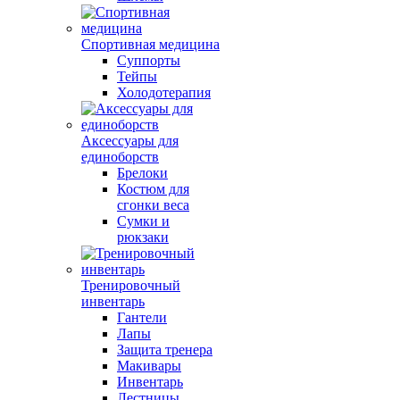
Спортивная медицина
Суппорты
Тейпы
Холодотерапия
Аксессуары для
единоборств
Брелоки
Костюм для
сгонки веса
Сумки и
рюкзаки
Тренировочный
инвентарь
Гантели
Лапы
Защита тренера
Макивары
Инвентарь
Лестницы