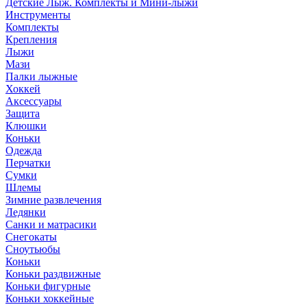
Детские Лыж. Комплекты и Мини-лыжи
Инструменты
Комплекты
Крепления
Лыжи
Мази
Палки лыжные
Хоккей
Аксессуары
Защита
Клюшки
Коньки
Одежда
Перчатки
Сумки
Шлемы
Зимние развлечения
Ледянки
Санки и матрасики
Снегокаты
Сноутьюбы
Коньки
Коньки раздвижные
Коньки фигурные
Коньки хоккейные