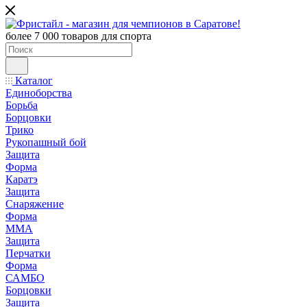
более 7 000 товаров для спорта
Каталог
Единоборства
Борьба
Борцовки
Трико
Рукопашный бой
Защита
Форма
Каратэ
Защита
Снаряжение
Форма
ММА
Защита
Перчатки
Форма
САМБО
Борцовки
Защита