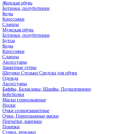
Женская обувь
Ботинки, полуботинки
Кеды
Кроссовки
Сланцы
Мужская обувь
Ботинки, полуботинки
Бутсы
Кеды
Кроссовки
Сланцы
Аксессуары
Защитные гетры
Шнурки Стельки Средсва для обуви
Одежда
Аксессуары
Баффы, Балаклавы, Шарфы, Подшлемники
Бейсболки
Маски горнолыжные
Носки
Очки солнцезащитные
Очки, Горнолыжные маски
Перчатки, варежки
Повязки
Сумки, рюкзаки