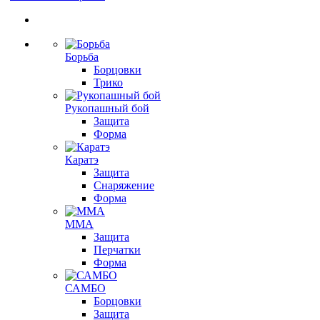
Борьба
Борцовки
Трико
Рукопашный бой
Защита
Форма
Каратэ
Защита
Снаряжение
Форма
ММА
Защита
Перчатки
Форма
САМБО
Борцовки
Защита