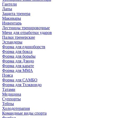
Гантели
Лапы
Защита тренера
Макивары
Инвентарь
Лестницы тренировочные
Мячи для отработки ударов
Палки тренерские
Эспандеры
Форма для единоборств
Форма для бокса
Форма для борьбы
Форма для Дзюдо
Форма для карате
Форма для MMA
Пояса
Форма для САМБО
Форма для Тхэквондо
Татами
Медицина
Суппорты
Тейпы
Холодотерапия
Командные виды спорта
Футбол