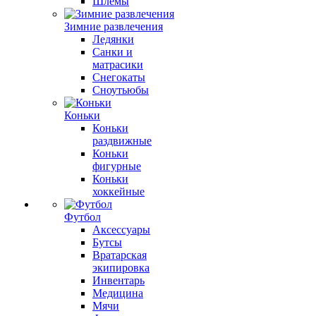
Шлемы
Зимние развлечения
Ледянки
Санки и
матрасики
Снегокаты
Сноутьюбы
Коньки
Коньки
раздвижные
Коньки
фигурные
Коньки
хоккейные
Футбол
Аксессуары
Бутсы
Вратарская
экипировка
Инвентарь
Медицина
Мячи