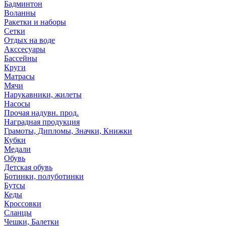
Бадминтон
Воланны
Ракетки и наборы
Сетки
Отдых на воде
Акссесуары
Бассейны
Круги
Матрасы
Мячи
Нарукавники, жилеты
Насосы
Прочая надувн. прод.
Наградная продукция
Грамоты, Дипломы, Значки, Книжки
Кубки
Медали
Обувь
Детская обувь
Ботинки, полуботинки
Бутсы
Кеды
Кроссовки
Сланцы
Чешки, Балетки