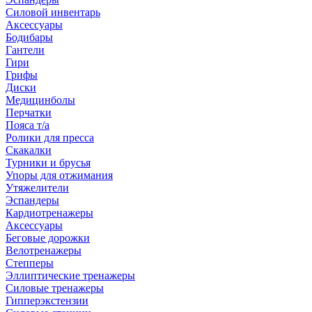
Силовой инвентарь
Аксессуары
Бодибары
Гантели
Гири
Грифы
Диски
Медицинболы
Перчатки
Пояса т/а
Ролики для пресса
Скакалки
Турники и брусья
Упоры для отжимания
Утяжелители
Эспандеры
Кардиотренажеры
Аксессуары
Беговые дорожки
Велотренажеры
Степперы
Эллиптические тренажеры
Силовые тренажеры
Гипперэкстензии