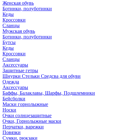
Женская обувь
Ботинки, полуботинки
Кеды
Кроссовки
Сланцы
Мужская обувь
Ботинки, полуботинки
Бутсы
Кеды
Кроссовки
Сланцы
Аксессуары
Защитные гетры
Шнурки Стельки Средсва для обуви
Одежда
Аксессуары
Баффы, Балаклавы, Шарфы, Подшлемники
Бейсболки
Маски горнолыжные
Носки
Очки солнцезащитные
Очки, Горнолыжные маски
Перчатки, варежки
Повязки
Сумки, рюкзаки