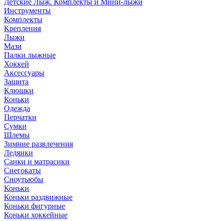
Детские Лыж. Комплекты и Мини-лыжи
Инструменты
Комплекты
Крепления
Лыжи
Мази
Палки лыжные
Хоккей
Аксессуары
Защита
Клюшки
Коньки
Одежда
Перчатки
Сумки
Шлемы
Зимние развлечения
Ледянки
Санки и матрасики
Снегокаты
Сноутьюбы
Коньки
Коньки раздвижные
Коньки фигурные
Коньки хоккейные