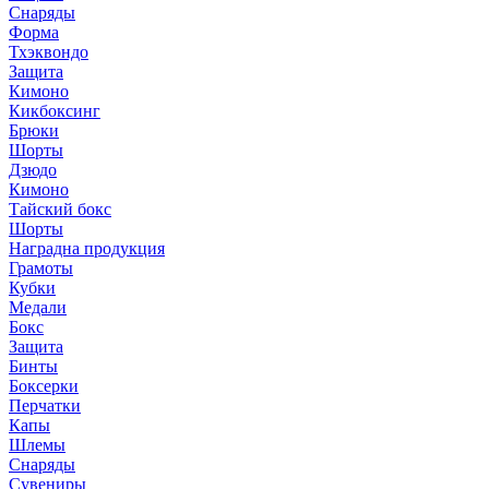
Снаряды
Форма
Тхэквондо
Защита
Кимоно
Кикбоксинг
Брюки
Шорты
Дзюдо
Кимоно
Тайский бокс
Шорты
Наградна продукция
Грамоты
Кубки
Медали
Бокс
Защита
Бинты
Боксерки
Перчатки
Капы
Шлемы
Снаряды
Сувениры