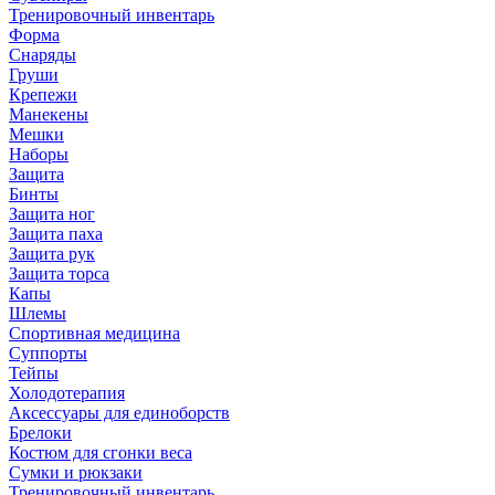
Тренировочный инвентарь
Форма
Снаряды
Груши
Крепежи
Манекены
Мешки
Наборы
Защита
Бинты
Защита ног
Защита паха
Защита рук
Защита торса
Капы
Шлемы
Спортивная медицина
Суппорты
Тейпы
Холодотерапия
Аксессуары для единоборств
Брелоки
Костюм для сгонки веса
Сумки и рюкзаки
Тренировочный инвентарь