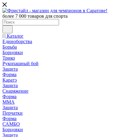
более 7 000 товаров для спорта
Каталог
Единоборства
Борьба
Борцовки
Трико
Рукопашный бой
Защита
Форма
Каратэ
Защита
Снаряжение
Форма
ММА
Защита
Перчатки
Форма
САМБО
Борцовки
Защита