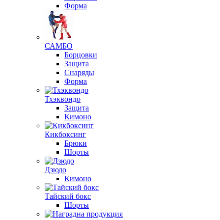
Форма
САМБО
Борцовки
Защита
Снаряды
Форма
Тхэквондо
Защита
Кимоно
Кикбоксинг
Брюки
Шорты
Дзюдо
Кимоно
Тайский бокс
Шорты