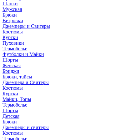
Шапки
Мужская
Брюки
Ветровки
Джемперы и Свитеры
Костюмы
Куртки
Пуховики
Термобелье
Футболки и Майки
Шорты
Женская
Бриджи
Брюки, тайсы
Джемпера и Свитеры
Костюмы
Куртки
Майки, Топы
Термобелье
Шорты
Детская
Брюки
Джемперы и свитеры
Костюмы
Термобелье