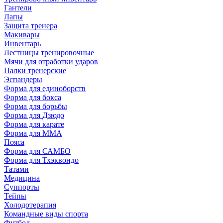
Гантели
Лапы
Защита тренера
Макивары
Инвентарь
Лестницы тренировочные
Мячи для отработки ударов
Палки тренерские
Эспандеры
Форма для единоборств
Форма для бокса
Форма для борьбы
Форма для Дзюдо
Форма для карате
Форма для MMA
Пояса
Форма для САМБО
Форма для Тхэквондо
Татами
Медицина
Суппорты
Тейпы
Холодотерапия
Командные виды спорта
Футбол