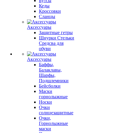
Бутсы
Кеды
Кроссовки
Сланцы
Аксессуары
Защитные гетры
Шнурки Стельки
Средсва для
обуви
Аксессуары
Баффы,
Балаклавы,
Шарфы,
Подшлемники
Бейсболки
Маски
горнолыжные
Носки
Очки
солнцезащитные
Очки,
Горнолыжные
маски