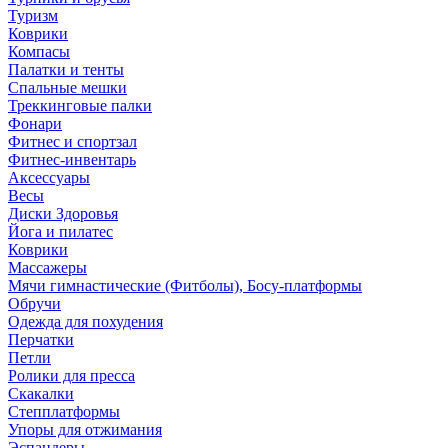
Туризм
Коврики
Компасы
Палатки и тенты
Спальные мешки
Треккинговые палки
Фонари
Фитнес и спортзал
Фитнес-инвентарь
Аксессуары
Весы
Диски Здоровья
Йога и пилатес
Коврики
Массажеры
Мячи гимнастические (Фитболы), Босу-платформы
Обручи
Одежда для похудения
Перчатки
Петли
Ролики для пресса
Скакалки
Степплатформы
Упоры для отжимания
Эспандеры