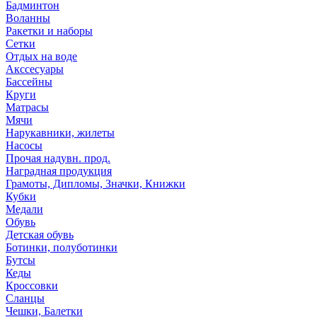
Бадминтон
Воланны
Ракетки и наборы
Сетки
Отдых на воде
Акссесуары
Бассейны
Круги
Матрасы
Мячи
Нарукавники, жилеты
Насосы
Прочая надувн. прод.
Наградная продукция
Грамоты, Дипломы, Значки, Книжки
Кубки
Медали
Обувь
Детская обувь
Ботинки, полуботинки
Бутсы
Кеды
Кроссовки
Сланцы
Чешки, Балетки