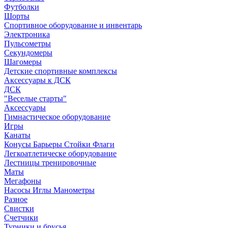
Футболки
Шорты
Спортивное оборудование и инвентарь
Электроника
Пульсометры
Секундомеры
Шагомеры
Детские спортивные комплексы
Аксессуары к ДСК
ДСК
"Веселые старты"
Аксессуары
Гимнастическое оборудование
Игры
Канаты
Конусы Барьеры Стойки Флаги
Легкоатлетическе оборудование
Лестницы тренировочные
Маты
Мегафоны
Насосы Иглы Манометры
Разное
Свистки
Счетчики
Турники и брусья