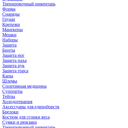
Тренировочный инвентарь
Форма
Снаряды
Груши
Крепежи
Манекены
Мешки
Наборы
Защита
Бинты
Защита ног
Защита паха
Защита рук
Защита торса
Капы
Шлемы
Спортивная медицина
Суппорты
Тейпы
Холодотерапия
Аксессуары для единоборств
Брелоки
Костюм для сгонки веса
Сумки и рюкзаки
Тренировочный инвентарь