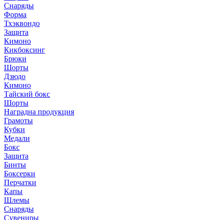
Снаряды
Форма
Тхэквондо
Защита
Кимоно
Кикбоксинг
Брюки
Шорты
Дзюдо
Кимоно
Тайский бокс
Шорты
Наградна продукция
Грамоты
Кубки
Медали
Бокс
Защита
Бинты
Боксерки
Перчатки
Капы
Шлемы
Снаряды
Сувениры