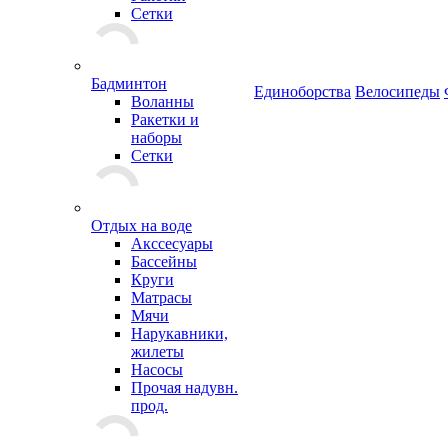
Сетки
Бадминтон
Единоборства
Велосипеды
Воланны
Ракетки и
наборы
Сетки
Отдых на воде
Акссесуары
Бассейны
Круги
Матрасы
Мячи
Нарукавники,
жилеты
Насосы
Прочая надувн.
прод.