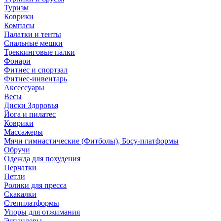
Туризм
Коврики
Компасы
Палатки и тенты
Спальные мешки
Треккинговые палки
Фонари
Фитнес и спортзал
Фитнес-инвентарь
Аксессуары
Весы
Диски Здоровья
Йога и пилатес
Коврики
Массажеры
Мячи гимнастические (Фитболы), Босу-платформы
Обручи
Одежда для похудения
Перчатки
Петли
Ролики для пресса
Скакалки
Степплатформы
Упоры для отжимания
Эспандеры