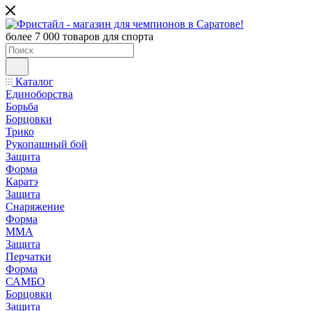
более 7 000 товаров для спорта
Каталог
Единоборства
Борьба
Борцовки
Трико
Рукопашный бой
Защита
Форма
Каратэ
Защита
Снаряжение
Форма
ММА
Защита
Перчатки
Форма
САМБО
Борцовки
Защита