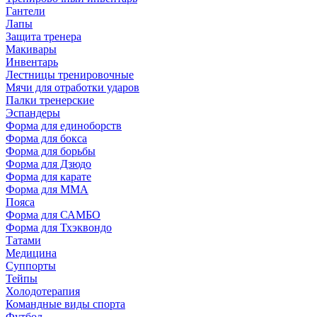
Гантели
Лапы
Защита тренера
Макивары
Инвентарь
Лестницы тренировочные
Мячи для отработки ударов
Палки тренерские
Эспандеры
Форма для единоборств
Форма для бокса
Форма для борьбы
Форма для Дзюдо
Форма для карате
Форма для MMA
Пояса
Форма для САМБО
Форма для Тхэквондо
Татами
Медицина
Суппорты
Тейпы
Холодотерапия
Командные виды спорта
Футбол