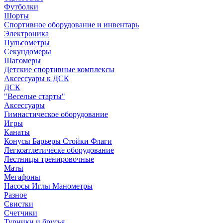
Футболки
Шорты
Спортивное оборудование и инвентарь
Электроника
Пульсометры
Секундомеры
Шагомеры
Детские спортивные комплексы
Аксессуары к ДСК
ДСК
"Веселые старты"
Аксессуары
Гимнастическое оборудование
Игры
Канаты
Конусы Барьеры Стойки Флаги
Легкоатлетическе оборудование
Лестницы тренировочные
Маты
Мегафоны
Насосы Иглы Манометры
Разное
Свистки
Счетчики
Турники и брусья