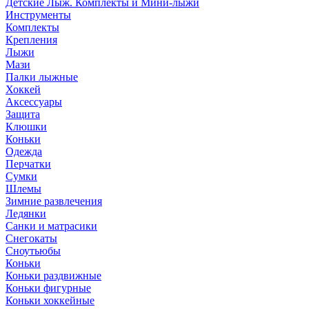
Детские Лыж. Комплекты и Мини-лыжи
Инструменты
Комплекты
Крепления
Лыжи
Мази
Палки лыжные
Хоккей
Аксессуары
Защита
Клюшки
Коньки
Одежда
Перчатки
Сумки
Шлемы
Зимние развлечения
Ледянки
Санки и матрасики
Снегокаты
Сноутьюбы
Коньки
Коньки раздвижные
Коньки фигурные
Коньки хоккейные