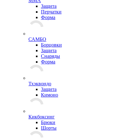
ММА
Защита
Перчатки
Форма
САМБО
Борцовки
Защита
Снаряды
Форма
Тхэквондо
Защита
Кимоно
Кикбоксинг
Брюки
Шорты