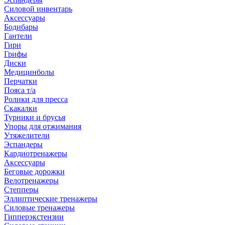
Силовой инвентарь
Аксессуары
Бодибары
Гантели
Гири
Грифы
Диски
Медицинболы
Перчатки
Пояса т/а
Ролики для пресса
Скакалки
Турники и брусья
Упоры для отжимания
Утяжелители
Эспандеры
Кардиотренажеры
Аксессуары
Беговые дорожки
Велотренажеры
Степперы
Эллиптические тренажеры
Силовые тренажеры
Гипперэкстензии