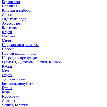
Бадминтон
Воланны
Ракетки и наборы
Сетки
Отдых на воде
Акссесуары
Бассейны
Круги
Матрасы
Мячи
Нарукавники, жилеты
Насосы
Прочая надувн. прод.
Наградная продукция
Грамоты, Дипломы, Значки, Книжки
Кубки
Медали
Обувь
Детская обувь
Ботинки, полуботинки
Бутсы
Кеды
Кроссовки
Сланцы
Чешки, Балетки