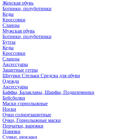
Женская обувь
Ботинки, полуботинки
Кеды
Кроссовки
Сланцы
Мужская обувь
Ботинки, полуботинки
Бутсы
Кеды
Кроссовки
Сланцы
Аксессуары
Защитные гетры
Шнурки Стельки Средсва для обуви
Одежда
Аксессуары
Баффы, Балаклавы, Шарфы, Подшлемники
Бейсболки
Маски горнолыжные
Носки
Очки солнцезащитные
Очки, Горнолыжные маски
Перчатки, варежки
Повязки
Сумки, рюкзаки