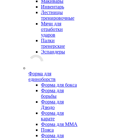
Макивары
Инвентарь
Лестницы
тренировочные
Мячи для
отработки
ударов
Палки
тренерские
Эспандеры
Форма для
единоборств
Форма для бокса
Форма для
борьбы
Форма для
Дзюдо
Форма для
карате
Форма для MMA
Пояса
Форма для