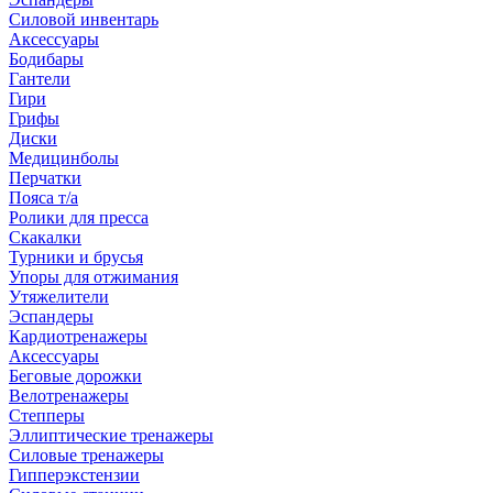
Силовой инвентарь
Аксессуары
Бодибары
Гантели
Гири
Грифы
Диски
Медицинболы
Перчатки
Пояса т/а
Ролики для пресса
Скакалки
Турники и брусья
Упоры для отжимания
Утяжелители
Эспандеры
Кардиотренажеры
Аксессуары
Беговые дорожки
Велотренажеры
Степперы
Эллиптические тренажеры
Силовые тренажеры
Гипперэкстензии