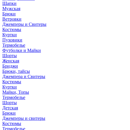
Шапки
Мужская
Брюки
Ветровки
Джемперы и Свитеры
Костюмы
Куртки
Пуховики
Термобелье
Футболки и Майки
Шорты
Женская
Бриджи
Брюки, тайсы
Джемпера и Свитеры
Костюмы
Куртки
Майки, Топы
Термобелье
Шорты
Детская
Брюки
Джемперы и свитеры
Костюмы
Термобелье