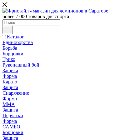
более 7 000 товаров для спорта
Каталог
Единоборства
Борьба
Борцовки
Трико
Рукопашный бой
Защита
Форма
Каратэ
Защита
Снаряжение
Форма
ММА
Защита
Перчатки
Форма
САМБО
Борцовки
Защита