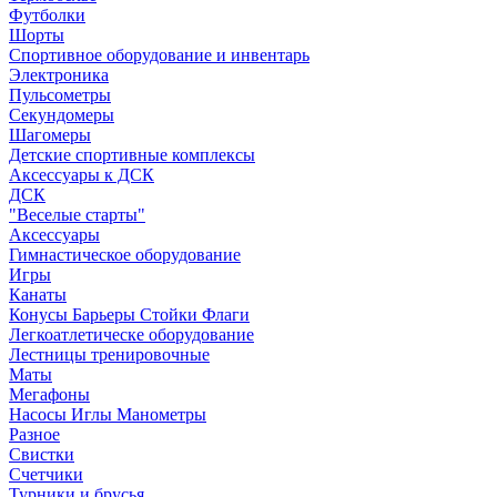
Футболки
Шорты
Спортивное оборудование и инвентарь
Электроника
Пульсометры
Секундомеры
Шагомеры
Детские спортивные комплексы
Аксессуары к ДСК
ДСК
"Веселые старты"
Аксессуары
Гимнастическое оборудование
Игры
Канаты
Конусы Барьеры Стойки Флаги
Легкоатлетическе оборудование
Лестницы тренировочные
Маты
Мегафоны
Насосы Иглы Манометры
Разное
Свистки
Счетчики
Турники и брусья