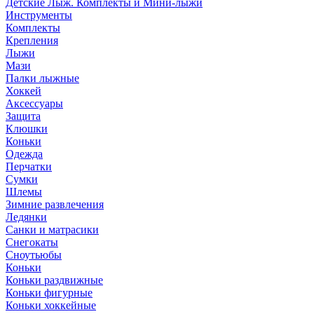
Детские Лыж. Комплекты и Мини-лыжи
Инструменты
Комплекты
Крепления
Лыжи
Мази
Палки лыжные
Хоккей
Аксессуары
Защита
Клюшки
Коньки
Одежда
Перчатки
Сумки
Шлемы
Зимние развлечения
Ледянки
Санки и матрасики
Снегокаты
Сноутьюбы
Коньки
Коньки раздвижные
Коньки фигурные
Коньки хоккейные