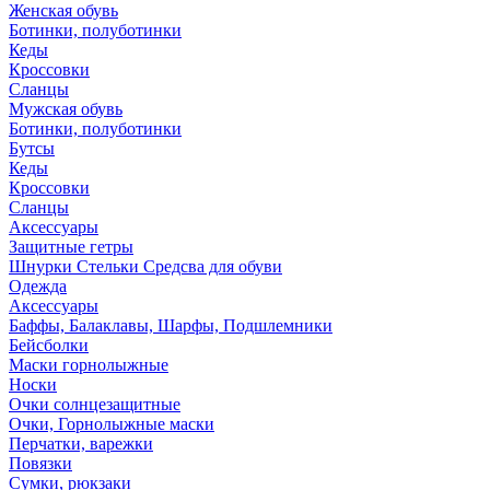
Женская обувь
Ботинки, полуботинки
Кеды
Кроссовки
Сланцы
Мужская обувь
Ботинки, полуботинки
Бутсы
Кеды
Кроссовки
Сланцы
Аксессуары
Защитные гетры
Шнурки Стельки Средсва для обуви
Одежда
Аксессуары
Баффы, Балаклавы, Шарфы, Подшлемники
Бейсболки
Маски горнолыжные
Носки
Очки солнцезащитные
Очки, Горнолыжные маски
Перчатки, варежки
Повязки
Сумки, рюкзаки