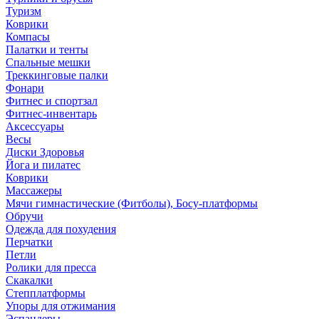
Туризм
Коврики
Компасы
Палатки и тенты
Спальные мешки
Треккинговые палки
Фонари
Фитнес и спортзал
Фитнес-инвентарь
Аксессуары
Весы
Диски Здоровья
Йога и пилатес
Коврики
Массажеры
Мячи гимнастические (Фитболы), Босу-платформы
Обручи
Одежда для похудения
Перчатки
Петли
Ролики для пресса
Скакалки
Степплатформы
Упоры для отжимания
Эспандеры