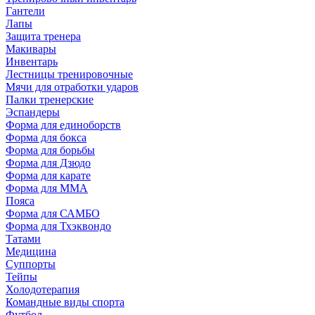
Гантели
Лапы
Защита тренера
Макивары
Инвентарь
Лестницы тренировочные
Мячи для отработки ударов
Палки тренерские
Эспандеры
Форма для единоборств
Форма для бокса
Форма для борьбы
Форма для Дзюдо
Форма для карате
Форма для MMA
Пояса
Форма для САМБО
Форма для Тхэквондо
Татами
Медицина
Суппорты
Тейпы
Холодотерапия
Командные виды спорта
Футбол