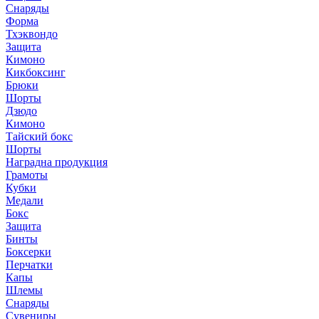
Снаряды
Форма
Тхэквондо
Защита
Кимоно
Кикбоксинг
Брюки
Шорты
Дзюдо
Кимоно
Тайский бокс
Шорты
Наградна продукция
Грамоты
Кубки
Медали
Бокс
Защита
Бинты
Боксерки
Перчатки
Капы
Шлемы
Снаряды
Сувениры