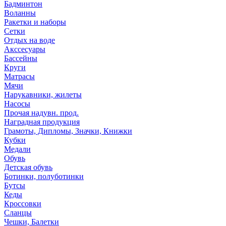
Бадминтон
Воланны
Ракетки и наборы
Сетки
Отдых на воде
Акссесуары
Бассейны
Круги
Матрасы
Мячи
Нарукавники, жилеты
Насосы
Прочая надувн. прод.
Наградная продукция
Грамоты, Дипломы, Значки, Книжки
Кубки
Медали
Обувь
Детская обувь
Ботинки, полуботинки
Бутсы
Кеды
Кроссовки
Сланцы
Чешки, Балетки