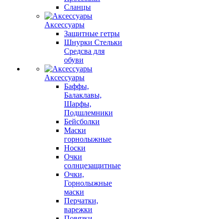
Сланцы
Аксессуары
Защитные гетры
Шнурки Стельки
Средсва для
обуви
Аксессуары
Баффы,
Балаклавы,
Шарфы,
Подшлемники
Бейсболки
Маски
горнолыжные
Носки
Очки
солнцезащитные
Очки,
Горнолыжные
маски
Перчатки,
варежки
Повязки