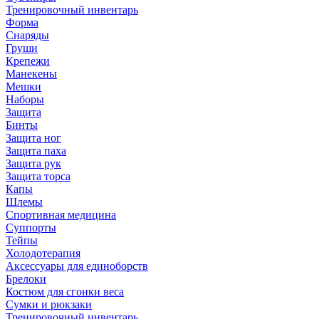
Тренировочный инвентарь
Форма
Снаряды
Груши
Крепежи
Манекены
Мешки
Наборы
Защита
Бинты
Защита ног
Защита паха
Защита рук
Защита торса
Капы
Шлемы
Спортивная медицина
Суппорты
Тейпы
Холодотерапия
Аксессуары для единоборств
Брелоки
Костюм для сгонки веса
Сумки и рюкзаки
Тренировочный инвентарь