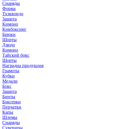
Снаряды
Форма
Тхэквондо
Защита
Кимоно
Кикбоксинг
Брюки
Шорты
Дзюдо
Кимоно
Тайский бокс
Шорты
Наградна продукция
Грамоты
Кубки
Медали
Бокс
Защита
Бинты
Боксерки
Перчатки
Капы
Шлемы
Снаряды
Сувениры