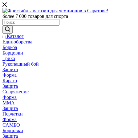
более 7 000 товаров для спорта
Каталог
Единоборства
Борьба
Борцовки
Трико
Рукопашный бой
Защита
Форма
Каратэ
Защита
Снаряжение
Форма
ММА
Защита
Перчатки
Форма
САМБО
Борцовки
Защита