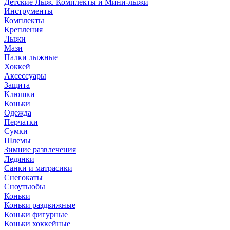
Детские Лыж. Комплекты и Мини-лыжи
Инструменты
Комплекты
Крепления
Лыжи
Мази
Палки лыжные
Хоккей
Аксессуары
Защита
Клюшки
Коньки
Одежда
Перчатки
Сумки
Шлемы
Зимние развлечения
Ледянки
Санки и матрасики
Снегокаты
Сноутьюбы
Коньки
Коньки раздвижные
Коньки фигурные
Коньки хоккейные