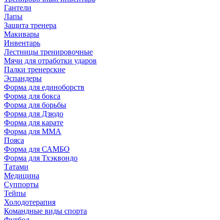
Гантели
Лапы
Защита тренера
Макивары
Инвентарь
Лестницы тренировочные
Мячи для отработки ударов
Палки тренерские
Эспандеры
Форма для единоборств
Форма для бокса
Форма для борьбы
Форма для Дзюдо
Форма для карате
Форма для MMA
Пояса
Форма для САМБО
Форма для Тхэквондо
Татами
Медицина
Суппорты
Тейпы
Холодотерапия
Командные виды спорта
Футбол