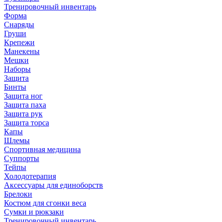
Тренировочный инвентарь
Форма
Снаряды
Груши
Крепежи
Манекены
Мешки
Наборы
Защита
Бинты
Защита ног
Защита паха
Защита рук
Защита торса
Капы
Шлемы
Спортивная медицина
Суппорты
Тейпы
Холодотерапия
Аксессуары для единоборств
Брелоки
Костюм для сгонки веса
Сумки и рюкзаки
Тренировочный инвентарь