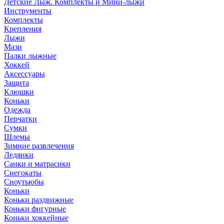
Детские Лыж. Комплекты и Мини-лыжи
Инструменты
Комплекты
Крепления
Лыжи
Мази
Палки лыжные
Хоккей
Аксессуары
Защита
Клюшки
Коньки
Одежда
Перчатки
Сумки
Шлемы
Зимние развлечения
Ледянки
Санки и матрасики
Снегокаты
Сноутьюбы
Коньки
Коньки раздвижные
Коньки фигурные
Коньки хоккейные