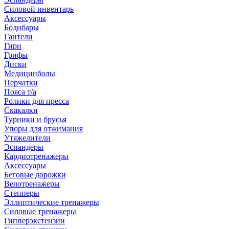
Силовой инвентарь
Аксессуары
Бодибары
Гантели
Гири
Грифы
Диски
Медицинболы
Перчатки
Пояса т/а
Ролики для пресса
Скакалки
Турники и брусья
Упоры для отжимания
Утяжелители
Эспандеры
Кардиотренажеры
Аксессуары
Беговые дорожки
Велотренажеры
Степперы
Эллиптические тренажеры
Силовые тренажеры
Гипперэкстензии