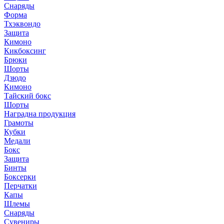
Снаряды
Форма
Тхэквондо
Защита
Кимоно
Кикбоксинг
Брюки
Шорты
Дзюдо
Кимоно
Тайский бокс
Шорты
Наградна продукция
Грамоты
Кубки
Медали
Бокс
Защита
Бинты
Боксерки
Перчатки
Капы
Шлемы
Снаряды
Сувениры