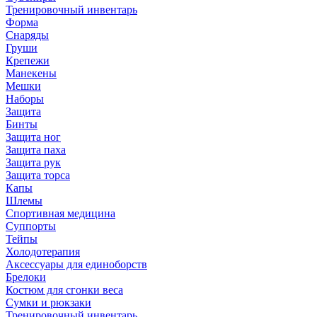
Тренировочный инвентарь
Форма
Снаряды
Груши
Крепежи
Манекены
Мешки
Наборы
Защита
Бинты
Защита ног
Защита паха
Защита рук
Защита торса
Капы
Шлемы
Спортивная медицина
Суппорты
Тейпы
Холодотерапия
Аксессуары для единоборств
Брелоки
Костюм для сгонки веса
Сумки и рюкзаки
Тренировочный инвентарь