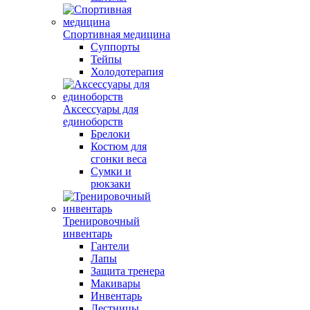
Спортивная медицина
Суппорты
Тейпы
Холодотерапия
Аксессуары для
единоборств
Брелоки
Костюм для
сгонки веса
Сумки и
рюкзаки
Тренировочный
инвентарь
Гантели
Лапы
Защита тренера
Макивары
Инвентарь
Лестницы