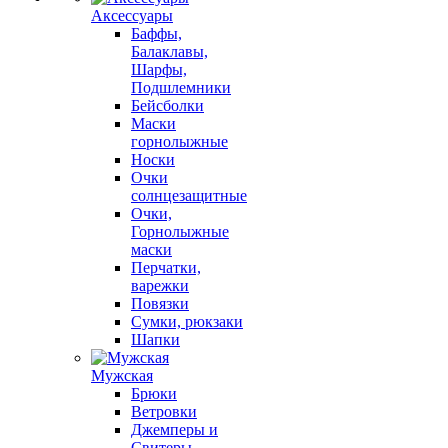
Аксессуары
Баффы,
Балаклавы,
Шарфы,
Подшлемники
Бейсболки
Маски
горнолыжные
Носки
Очки
солнцезащитные
Очки,
Горнолыжные
маски
Перчатки,
варежки
Повязки
Сумки, рюкзаки
Шапки
Мужская
Брюки
Ветровки
Джемперы и
Свитеры