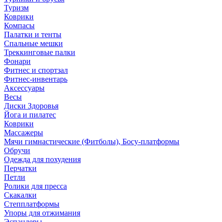
Туризм
Коврики
Компасы
Палатки и тенты
Спальные мешки
Треккинговые палки
Фонари
Фитнес и спортзал
Фитнес-инвентарь
Аксессуары
Весы
Диски Здоровья
Йога и пилатес
Коврики
Массажеры
Мячи гимнастические (Фитболы), Босу-платформы
Обручи
Одежда для похудения
Перчатки
Петли
Ролики для пресса
Скакалки
Степплатформы
Упоры для отжимания
Эспандеры