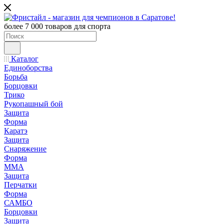
более 7 000 товаров для спорта
Каталог
Единоборства
Борьба
Борцовки
Трико
Рукопашный бой
Защита
Форма
Каратэ
Защита
Снаряжение
Форма
ММА
Защита
Перчатки
Форма
САМБО
Борцовки
Защита