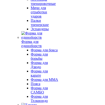
тренировочные
Мячи для
отработки
ударов
Палки
тренерские
Эспандеры
Форма для
единоборств
Форма для бокса
Форма для
борьбы
Форма для
Дзюдо
Форма для
карате
Форма для MMA
Пояса
Форма для
САМБО
Форма для
Тхэквондо