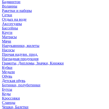
Бадминтон
Воланны
Ракетки и наборы
Сетки
Отдых на воде
Акссесуары
Бассейны
Круги
Матрасы
Мячи
Нарукавники, жилеты
Насосы
Прочая надувн. прод.
Наградная продукция
Грамоты, Дипломы, Значки, Книжки
Кубки
Медали
Обувь
Детская обувь
Ботинки, полуботинки
Бутсы
Кеды
Кроссовки
Сланцы
Чешки, Балетки