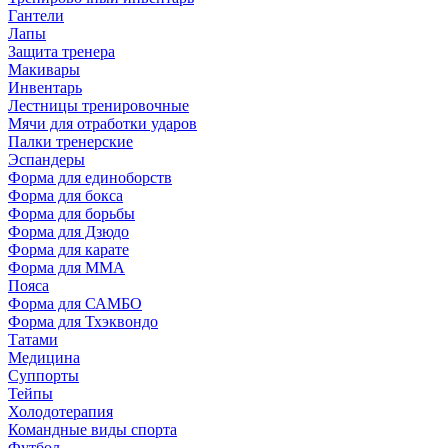
Гантели
Лапы
Защита тренера
Макивары
Инвентарь
Лестницы тренировочные
Мячи для отработки ударов
Палки тренерские
Эспандеры
Форма для единоборств
Форма для бокса
Форма для борьбы
Форма для Дзюдо
Форма для карате
Форма для MMA
Пояса
Форма для САМБО
Форма для Тхэквондо
Татами
Медицина
Суппорты
Тейпы
Холодотерапия
Командные виды спорта
Футбол