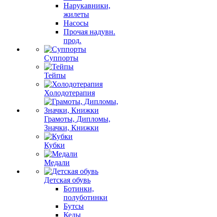
Нарукавники,
жилеты
Насосы
Прочая надувн.
прод.
Суппорты
Тейпы
Холодотерапия
Грамоты, Дипломы,
Значки, Книжки
Кубки
Медали
Детская обувь
Ботинки,
полуботинки
Бутсы
Кеды