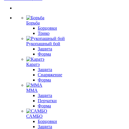
Борьба
Борцовки
Трико
Рукопашный бой
Защита
Форма
Каратэ
Защита
Снаряжение
Форма
ММА
Защита
Перчатки
Форма
САМБО
Борцовки
Защита