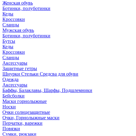
Женская обувь
Ботинки, полуботинки
Кеды
Кроссовки
Сланцы
Мужская обувь
Ботинки, полуботинки
Бутсы
Кеды
Кроссовки
Сланцы
Аксессуары
Защитные гетры
Шнурки Стельки Средсва для обуви
Одежда
Аксессуары
Баффы, Балаклавы, Шарфы, Подшлемники
Бейсболки
Маски горнолыжные
Носки
Очки солнцезащитные
Очки, Горнолыжные маски
Перчатки, варежки
Повязки
Сумки, рюкзаки