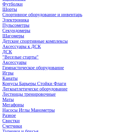
Футболки
Шорты
Спортивное оборудование и инвентарь
Электроника
Пульсометры
Секундомеры
Шагомеры
Детские спортивные комплексы
Аксессуары к ДСК
ДСК
"Веселые старты"
Аксессуары
Гимнастическое оборудование
Игры
Канаты
Конусы Барьеры Стойки Флаги
Легкоатлетическе оборудование
Лестницы тренировочные
Маты
Мегафоны
Насосы Иглы Манометры
Разное
Свистки
Счетчики
Турники и брусья