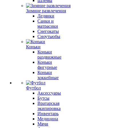
Шлемы
Зимние развлечения
Ледянки
Санки и
матрасики
Снегокаты
Сноутьюбы
Коньки
Коньки
раздвижные
Коньки
фигурные
Коньки
хоккейные
Футбол
Аксессуары
Бутсы
Вратарская
экипировка
Инвентарь
Медицина
Мячи