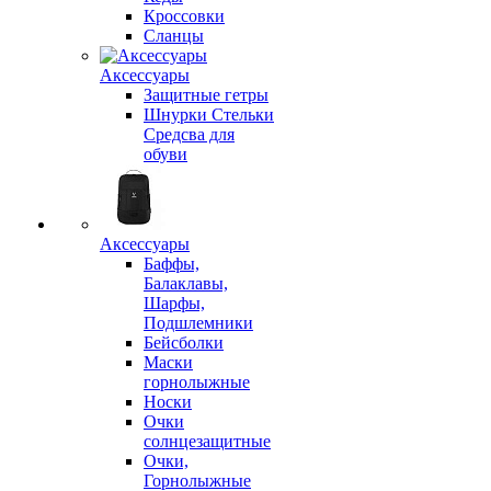
Кроссовки
Сланцы
Аксессуары
Защитные гетры
Шнурки Стельки
Средсва для
обуви
Аксессуары
Баффы,
Балаклавы,
Шарфы,
Подшлемники
Бейсболки
Маски
горнолыжные
Носки
Очки
солнцезащитные
Очки,
Горнолыжные