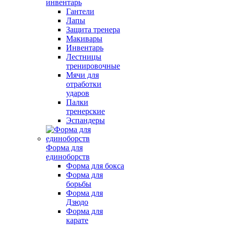
инвентарь
Гантели
Лапы
Защита тренера
Макивары
Инвентарь
Лестницы
тренировочные
Мячи для
отработки
ударов
Палки
тренерские
Эспандеры
Форма для
единоборств
Форма для бокса
Форма для
борьбы
Форма для
Дзюдо
Форма для
карате