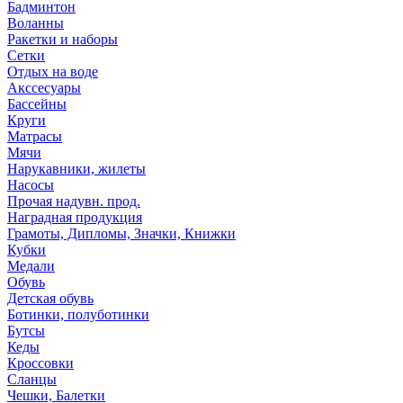
Бадминтон
Воланны
Ракетки и наборы
Сетки
Отдых на воде
Акссесуары
Бассейны
Круги
Матрасы
Мячи
Нарукавники, жилеты
Насосы
Прочая надувн. прод.
Наградная продукция
Грамоты, Дипломы, Значки, Книжки
Кубки
Медали
Обувь
Детская обувь
Ботинки, полуботинки
Бутсы
Кеды
Кроссовки
Сланцы
Чешки, Балетки