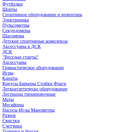
Футболки
Шорты
Спортивное оборудование и инвентарь
Электроника
Пульсометры
Секундомеры
Шагомеры
Детские спортивные комплексы
Аксессуары к ДСК
ДСК
"Веселые старты"
Аксессуары
Гимнастическое оборудование
Игры
Канаты
Конусы Барьеры Стойки Флаги
Легкоатлетическе оборудование
Лестницы тренировочные
Маты
Мегафоны
Насосы Иглы Манометры
Разное
Свистки
Счетчики
Турники и брусья