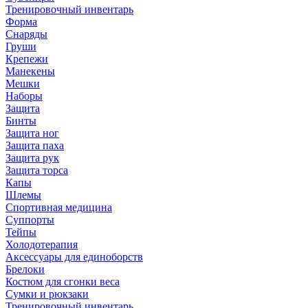
Тренировочный инвентарь
Форма
Снаряды
Груши
Крепежи
Манекены
Мешки
Наборы
Защита
Бинты
Защита ног
Защита паха
Защита рук
Защита торса
Капы
Шлемы
Спортивная медицина
Суппорты
Тейпы
Холодотерапия
Аксессуары для единоборств
Брелоки
Костюм для сгонки веса
Сумки и рюкзаки
Тренировочный инвентарь