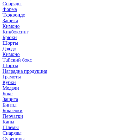
Снаряды
Форма
Тхэквондо
Защита
Кимоно
Кикбоксинг
Брюки
Шорты
Дзюдо
Кимоно
Тайский бокс
Шорты
Наградна продукция
Грамоты
Кубки
Медали
Бокс
Защита
Бинты
Боксерки
Перчатки
Капы
Шлемы
Снаряды
Сувениры