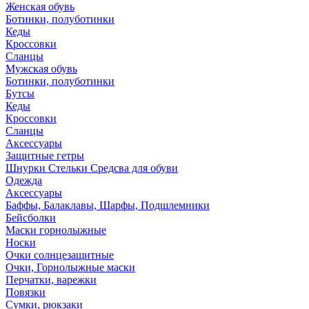
Женская обувь
Ботинки, полуботинки
Кеды
Кроссовки
Сланцы
Мужская обувь
Ботинки, полуботинки
Бутсы
Кеды
Кроссовки
Сланцы
Аксессуары
Защитные гетры
Шнурки Стельки Средсва для обуви
Одежда
Аксессуары
Баффы, Балаклавы, Шарфы, Подшлемники
Бейсболки
Маски горнолыжные
Носки
Очки солнцезащитные
Очки, Горнолыжные маски
Перчатки, варежки
Повязки
Сумки, рюкзаки