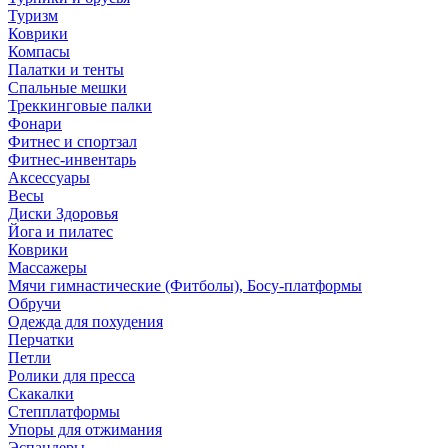
Туризм
Коврики
Компасы
Палатки и тенты
Спальные мешки
Треккинговые палки
Фонари
Фитнес и спортзал
Фитнес-инвентарь
Аксессуары
Весы
Диски Здоровья
Йога и пилатес
Коврики
Массажеры
Мячи гимнастические (Фитболы), Босу-платформы
Обручи
Одежда для похудения
Перчатки
Петли
Ролики для пресса
Скакалки
Степплатформы
Упоры для отжимания
Эспандеры