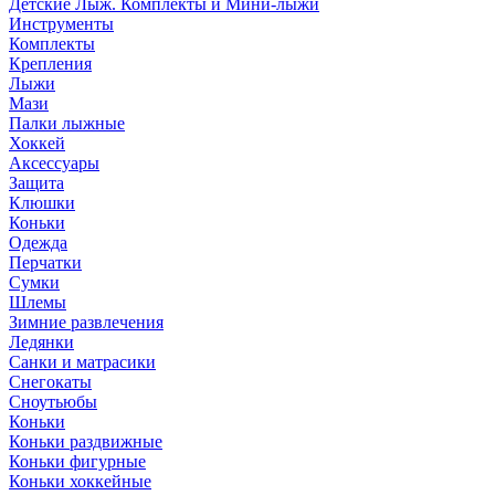
Детские Лыж. Комплекты и Мини-лыжи
Инструменты
Комплекты
Крепления
Лыжи
Мази
Палки лыжные
Хоккей
Аксессуары
Защита
Клюшки
Коньки
Одежда
Перчатки
Сумки
Шлемы
Зимние развлечения
Ледянки
Санки и матрасики
Снегокаты
Сноутьюбы
Коньки
Коньки раздвижные
Коньки фигурные
Коньки хоккейные