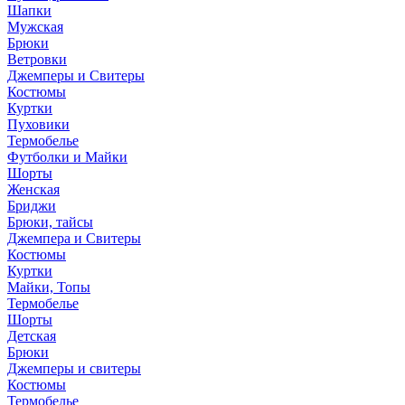
Шапки
Мужская
Брюки
Ветровки
Джемперы и Свитеры
Костюмы
Куртки
Пуховики
Термобелье
Футболки и Майки
Шорты
Женская
Бриджи
Брюки, тайсы
Джемпера и Свитеры
Костюмы
Куртки
Майки, Топы
Термобелье
Шорты
Детская
Брюки
Джемперы и свитеры
Костюмы
Термобелье