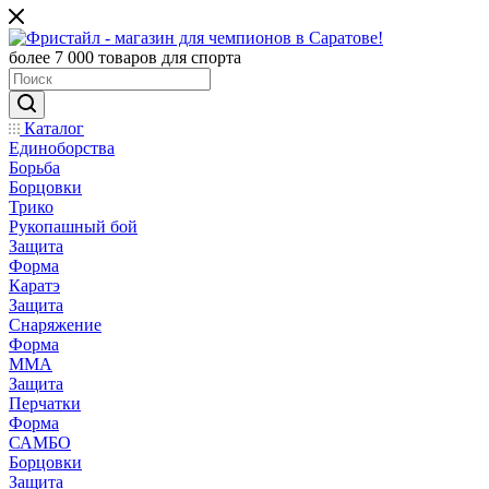
более 7 000 товаров для спорта
Каталог
Единоборства
Борьба
Борцовки
Трико
Рукопашный бой
Защита
Форма
Каратэ
Защита
Снаряжение
Форма
ММА
Защита
Перчатки
Форма
САМБО
Борцовки
Защита