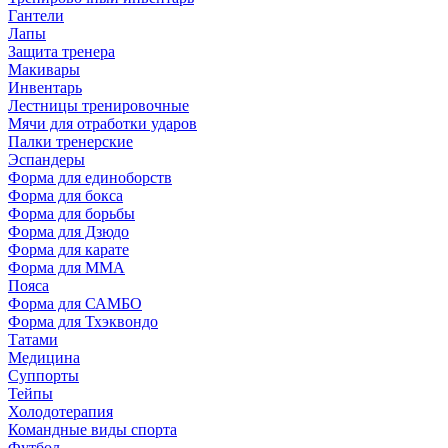
Гантели
Лапы
Защита тренера
Макивары
Инвентарь
Лестницы тренировочные
Мячи для отработки ударов
Палки тренерские
Эспандеры
Форма для единоборств
Форма для бокса
Форма для борьбы
Форма для Дзюдо
Форма для карате
Форма для MMA
Пояса
Форма для САМБО
Форма для Тхэквондо
Татами
Медицина
Суппорты
Тейпы
Холодотерапия
Командные виды спорта
Футбол