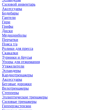
Силовой инвентарь
Аксессуары
Бодибары
Гантели
Гири
Грифы
Диски
Медицинболы
Перчатки
Пояса т/а
Ролики для пресса
Скакалки
Турники и брусья
Упоры для отжимания
Утяжелители
Эспандеры
Кардиотренажеры
Аксессуары
Беговые дорожки
Велотренажеры
Степперы
Эллиптические тренажеры
Силовые тренажеры
Гипперэкстензии