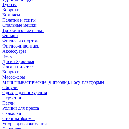
Туризм
Коврики
Компасы
Палатки и тенты
Спальные мешки
Треккинговые палки
Фонари
Фитнес и спортзал
Фитнес-инвентарь
Аксессуары
Весы
Диски Здоровья
Йога и пилатес
Коврики
Массажеры
Мячи гимнастические (Фитболы), Босу-платформы
Обручи
Одежда для похудения
Перчатки
Петли
Ролики для пресса
Скакалки
Степплатформы
Упоры для отжимания
Эспандеры