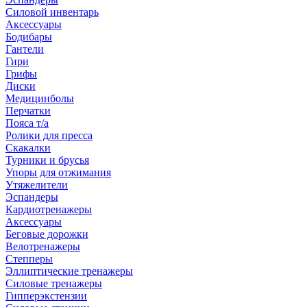
Силовой инвентарь
Аксессуары
Бодибары
Гантели
Гири
Грифы
Диски
Медицинболы
Перчатки
Пояса т/а
Ролики для пресса
Скакалки
Турники и брусья
Упоры для отжимания
Утяжелители
Эспандеры
Кардиотренажеры
Аксессуары
Беговые дорожки
Велотренажеры
Степперы
Эллиптические тренажеры
Силовые тренажеры
Гипперэкстензии