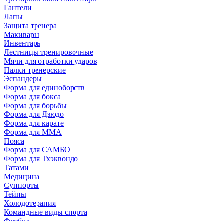
Гантели
Лапы
Защита тренера
Макивары
Инвентарь
Лестницы тренировочные
Мячи для отработки ударов
Палки тренерские
Эспандеры
Форма для единоборств
Форма для бокса
Форма для борьбы
Форма для Дзюдо
Форма для карате
Форма для MMA
Пояса
Форма для САМБО
Форма для Тхэквондо
Татами
Медицина
Суппорты
Тейпы
Холодотерапия
Командные виды спорта
Футбол