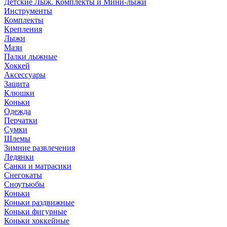
Детские Лыж. Комплекты и Мини-лыжи
Инструменты
Комплекты
Крепления
Лыжи
Мази
Палки лыжные
Хоккей
Аксессуары
Защита
Клюшки
Коньки
Одежда
Перчатки
Сумки
Шлемы
Зимние развлечения
Ледянки
Санки и матрасики
Снегокаты
Сноутьюбы
Коньки
Коньки раздвижные
Коньки фигурные
Коньки хоккейные