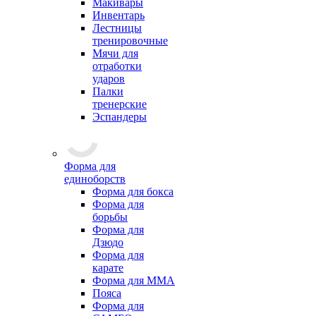
Макивары
Инвентарь
Лестницы
тренировочные
Мячи для
отработки
ударов
Палки
тренерские
Эспандеры
Форма для
единоборств
Форма для бокса
Форма для
борьбы
Форма для
Дзюдо
Форма для
карате
Форма для MMA
Пояса
Форма для