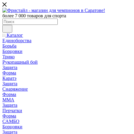
более 7 000 товаров для спорта
Каталог
Единоборства
Борьба
Борцовки
Трико
Рукопашный бой
Защита
Форма
Каратэ
Защита
Снаряжение
Форма
ММА
Защита
Перчатки
Форма
САМБО
Борцовки
Защита