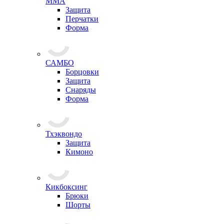
ММА
Защита
Перчатки
Форма
САМБО
Борцовки
Защита
Снаряды
Форма
Тхэквондо
Защита
Кимоно
Кикбоксинг
Брюки
Шорты