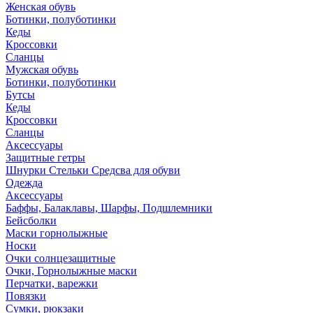
Женская обувь
Ботинки, полуботинки
Кеды
Кроссовки
Сланцы
Мужская обувь
Ботинки, полуботинки
Бутсы
Кеды
Кроссовки
Сланцы
Аксессуары
Защитные гетры
Шнурки Стельки Средсва для обуви
Одежда
Аксессуары
Баффы, Балаклавы, Шарфы, Подшлемники
Бейсболки
Маски горнолыжные
Носки
Очки солнцезащитные
Очки, Горнолыжные маски
Перчатки, варежки
Повязки
Сумки, рюкзаки