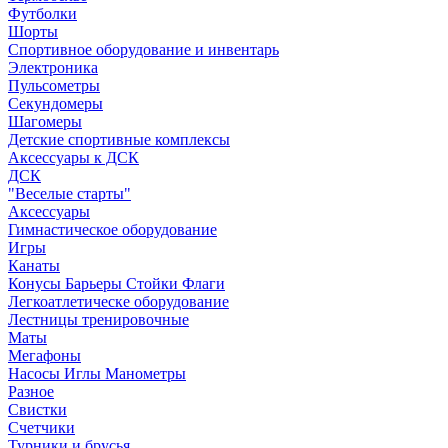
Футболки
Шорты
Спортивное оборудование и инвентарь
Электроника
Пульсометры
Секундомеры
Шагомеры
Детские спортивные комплексы
Аксессуары к ДСК
ДСК
"Веселые старты"
Аксессуары
Гимнастическое оборудование
Игры
Канаты
Конусы Барьеры Стойки Флаги
Легкоатлетическе оборудование
Лестницы тренировочные
Маты
Мегафоны
Насосы Иглы Манометры
Разное
Свистки
Счетчики
Турники и брусья