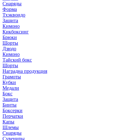
Снаряды
Форма
Тхэквондо
Защита
Кимоно
Кикбоксинг
Брюки
Шорты
Дзюдо
Кимоно
Тайский бокс
Шорты
Наградна продукция
Грамоты
Кубки
Медали
Бокс
Защита
Бинты
Боксерки
Перчатки
Капы
Шлемы
Снаряды
Сувениры