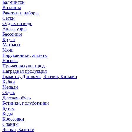
Бадминтон
Воланны
Ракетки и наборы
Сетки
Отдых на воде
Акссесуары
Бассейны
Круги
Матрасы
Мячи
Нарукавники, жилеты
Насосы
Прочая надувн. прод.
Наградная продукция
Грамоты, Дипломы, Значки, Книжки
Кубки
Медали
Обувь
Детская обувь
Ботинки, полуботинки
Бутсы
Кеды
Кроссовки
Сланцы
Чешки, Балетки