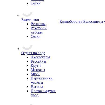
Сетки
Бадминтон
Единоборства
Велосипеды
Воланны
Ракетки и
наборы
Сетки
Отдых на воде
Акссесуары
Бассейны
Круги
Матрасы
Мячи
Нарукавники,
жилеты
Насосы
Прочая надувн.
прод.