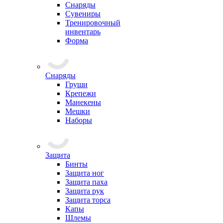
Снаряды
Сувениры
Тренировочный
инвентарь
Форма
Снаряды
Груши
Крепежи
Манекены
Мешки
Наборы
Защита
Бинты
Защита ног
Защита паха
Защита рук
Защита торса
Капы
Шлемы