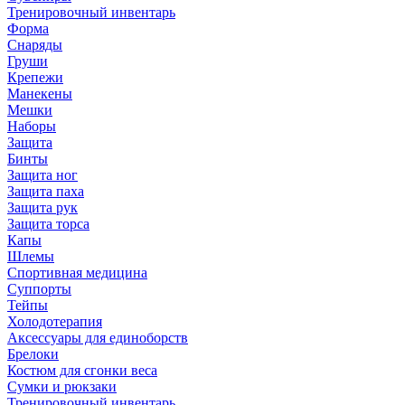
Тренировочный инвентарь
Форма
Снаряды
Груши
Крепежи
Манекены
Мешки
Наборы
Защита
Бинты
Защита ног
Защита паха
Защита рук
Защита торса
Капы
Шлемы
Спортивная медицина
Суппорты
Тейпы
Холодотерапия
Аксессуары для единоборств
Брелоки
Костюм для сгонки веса
Сумки и рюкзаки
Тренировочный инвентарь