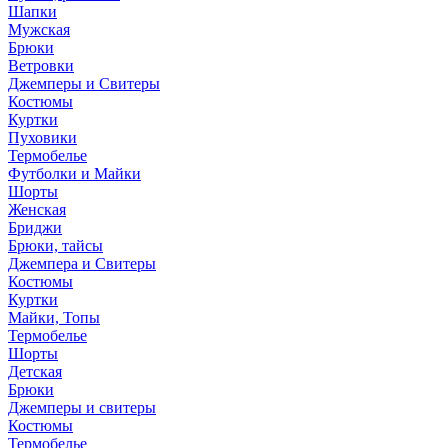
Шапки
Мужская
Брюки
Ветровки
Джемперы и Свитеры
Костюмы
Куртки
Пуховики
Термобелье
Футболки и Майки
Шорты
Женская
Бриджи
Брюки, тайсы
Джемпера и Свитеры
Костюмы
Куртки
Майки, Топы
Термобелье
Шорты
Детская
Брюки
Джемперы и свитеры
Костюмы
Термобелье