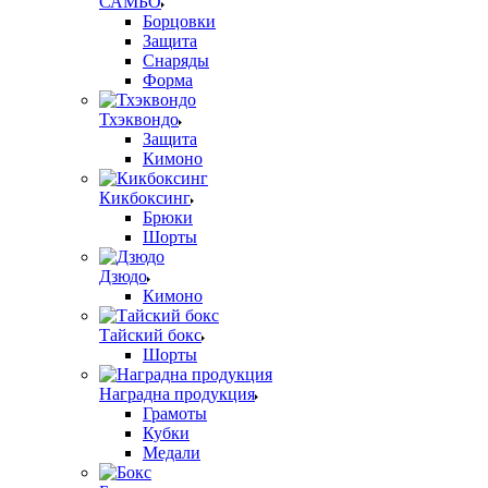
САМБО
Борцовки
Защита
Снаряды
Форма
Тхэквондо
Защита
Кимоно
Кикбоксинг
Брюки
Шорты
Дзюдо
Кимоно
Тайский бокс
Шорты
Наградна продукция
Грамоты
Кубки
Медали