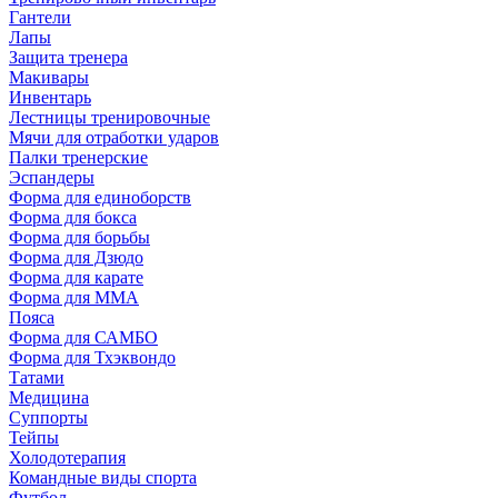
Гантели
Лапы
Защита тренера
Макивары
Инвентарь
Лестницы тренировочные
Мячи для отработки ударов
Палки тренерские
Эспандеры
Форма для единоборств
Форма для бокса
Форма для борьбы
Форма для Дзюдо
Форма для карате
Форма для MMA
Пояса
Форма для САМБО
Форма для Тхэквондо
Татами
Медицина
Суппорты
Тейпы
Холодотерапия
Командные виды спорта
Футбол