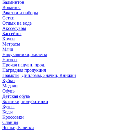
Бадминтон
Воланны
Ракетки и наборы
Сетки
Отдых на воде
Акссесуары
Бассейны
Круги
Матрасы
Мячи
Нарукавники, жилеты
Насосы
Прочая надувн. прод.
Наградная продукция
Грамоты, Дипломы, Значки, Книжки
Кубки
Медали
Обувь
Детская обувь
Ботинки, полуботинки
Бутсы
Кеды
Кроссовки
Сланцы
Чешки, Балетки