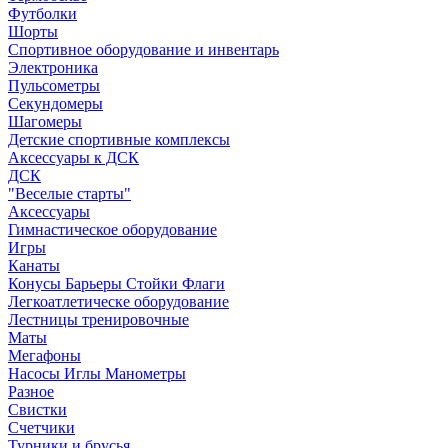
Футболки
Шорты
Спортивное оборудование и инвентарь
Электроника
Пульсометры
Секундомеры
Шагомеры
Детские спортивные комплексы
Аксессуары к ДСК
ДСК
"Веселые старты"
Аксессуары
Гимнастическое оборудование
Игры
Канаты
Конусы Барьеры Стойки Флаги
Легкоатлетическе оборудование
Лестницы тренировочные
Маты
Мегафоны
Насосы Иглы Манометры
Разное
Свистки
Счетчики
Турники и брусья