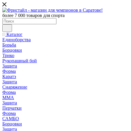
более 7 000 товаров для спорта
Каталог
Единоборства
Борьба
Борцовки
Трико
Рукопашный бой
Защита
Форма
Каратэ
Защита
Снаряжение
Форма
ММА
Защита
Перчатки
Форма
САМБО
Борцовки
Защита