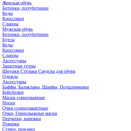
Женская обувь
Ботинки, полуботинки
Кеды
Кроссовки
Сланцы
Мужская обувь
Ботинки, полуботинки
Бутсы
Кеды
Кроссовки
Сланцы
Аксессуары
Защитные гетры
Шнурки Стельки Средсва для обуви
Одежда
Аксессуары
Баффы, Балаклавы, Шарфы, Подшлемники
Бейсболки
Маски горнолыжные
Носки
Очки солнцезащитные
Очки, Горнолыжные маски
Перчатки, варежки
Повязки
Сумки, рюкзаки