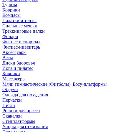
Туризм
Коврики
Компасы
Палатки и тенты
Спальные мешки
Треккинговые палки
Фонари
Фитнес и спортзал
Фитнес-инвентарь
Аксессуары
Весы
Диски Здоровья
Йога и пилатес
Коврики
Массажеры
Мячи гимнастические (Фитболы), Босу-платформы
Обручи
Одежда для похудения
Перчатки
Петли
Ролики для пресса
Скакалки
Степплатформы
Упоры для отжимания
Эспандеры