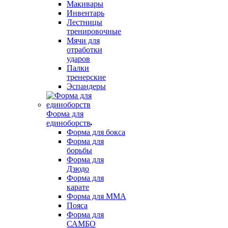
Макивары
Инвентарь
Лестницы
тренировочные
Мячи для
отработки
ударов
Палки
тренерские
Эспандеры
Форма для
единоборств
Форма для бокса
Форма для
борьбы
Форма для
Дзюдо
Форма для
карате
Форма для MMA
Пояса
Форма для
САМБО