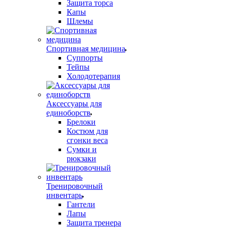
Защита торса
Капы
Шлемы
Спортивная медицина
Суппорты
Тейпы
Холодотерапия
Аксессуары для
единоборств
Брелоки
Костюм для
сгонки веса
Сумки и
рюкзаки
Тренировочный
инвентарь
Гантели
Лапы
Защита тренера