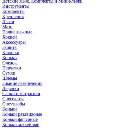
Детские Лыж. Комплекты и Мини-лыжи
Инструменты
Комплекты
Крепления
Лыжи
Мази
Палки лыжные
Хоккей
Аксессуары
Защита
Клюшки
Коньки
Одежда
Перчатки
Сумки
Шлемы
Зимние развлечения
Ледянки
Санки и матрасики
Снегокаты
Сноутьюбы
Коньки
Коньки раздвижные
Коньки фигурные
Коньки хоккейные