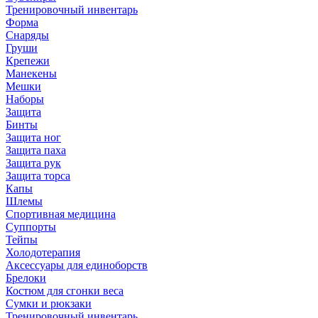
Тренировочный инвентарь
Форма
Снаряды
Груши
Крепежи
Манекены
Мешки
Наборы
Защита
Бинты
Защита ног
Защита паха
Защита рук
Защита торса
Капы
Шлемы
Спортивная медицина
Суппорты
Тейпы
Холодотерапия
Аксессуары для единоборств
Брелоки
Костюм для сгонки веса
Сумки и рюкзаки
Тренировочный инвентарь