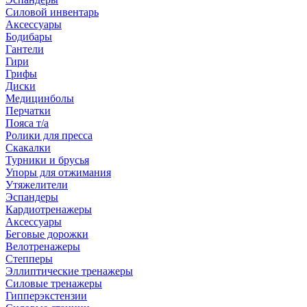
Силовой инвентарь
Аксессуары
Бодибары
Гантели
Гири
Грифы
Диски
Медицинболы
Перчатки
Пояса т/а
Ролики для пресса
Скакалки
Турники и брусья
Упоры для отжимания
Утяжелители
Эспандеры
Кардиотренажеры
Аксессуары
Беговые дорожки
Велотренажеры
Степперы
Эллиптические тренажеры
Силовые тренажеры
Гипперэкстензии