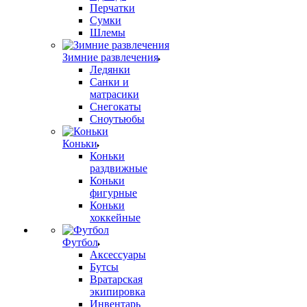
Перчатки
Сумки
Шлемы
Зимние развлечения
Ледянки
Санки и
матрасики
Снегокаты
Сноутьюбы
Коньки
Коньки
раздвижные
Коньки
фигурные
Коньки
хоккейные
Футбол
Аксессуары
Бутсы
Вратарская
экипировка
Инвентарь