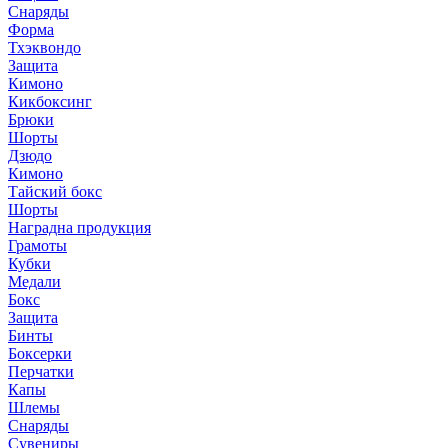
Снаряды
Форма
Тхэквондо
Защита
Кимоно
Кикбоксинг
Брюки
Шорты
Дзюдо
Кимоно
Тайский бокс
Шорты
Наградна продукция
Грамоты
Кубки
Медали
Бокс
Защита
Бинты
Боксерки
Перчатки
Капы
Шлемы
Снаряды
Сувениры