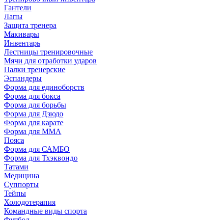
Гантели
Лапы
Защита тренера
Макивары
Инвентарь
Лестницы тренировочные
Мячи для отработки ударов
Палки тренерские
Эспандеры
Форма для единоборств
Форма для бокса
Форма для борьбы
Форма для Дзюдо
Форма для карате
Форма для MMA
Пояса
Форма для САМБО
Форма для Тхэквондо
Татами
Медицина
Суппорты
Тейпы
Холодотерапия
Командные виды спорта
Футбол