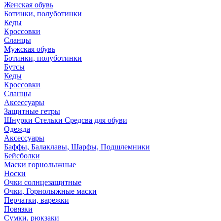
Женская обувь
Ботинки, полуботинки
Кеды
Кроссовки
Сланцы
Мужская обувь
Ботинки, полуботинки
Бутсы
Кеды
Кроссовки
Сланцы
Аксессуары
Защитные гетры
Шнурки Стельки Средсва для обуви
Одежда
Аксессуары
Баффы, Балаклавы, Шарфы, Подшлемники
Бейсболки
Маски горнолыжные
Носки
Очки солнцезащитные
Очки, Горнолыжные маски
Перчатки, варежки
Повязки
Сумки, рюкзаки