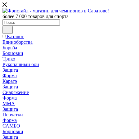
более 7 000 товаров для спорта
Каталог
Единоборства
Борьба
Борцовки
Трико
Рукопашный бой
Защита
Форма
Каратэ
Защита
Снаряжение
Форма
ММА
Защита
Перчатки
Форма
САМБО
Борцовки
Защита