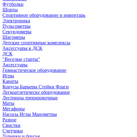
Футболки
Шорты
Спортивное оборудование и инвентарь
Электроника
Пульсометры
Секундомеры
Шагомеры
Детские спортивные комплексы
Аксессуары к ДСК
ДСК
"Веселые старты"
Аксессуары
Гимнастическое оборудование
Игры
Канаты
Конусы Барьеры Стойки Флаги
Легкоатлетическе оборудование
Лестницы тренировочные
Маты
Мегафоны
Насосы Иглы Манометры
Разное
Свистки
Счетчики
Турники и брусья