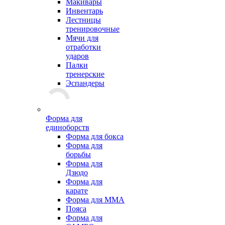
Макивары
Инвентарь
Лестницы
тренировочные
Мячи для
отработки
ударов
Палки
тренерские
Эспандеры
Форма для
единоборств
Форма для бокса
Форма для
борьбы
Форма для
Дзюдо
Форма для
карате
Форма для MMA
Пояса
Форма для