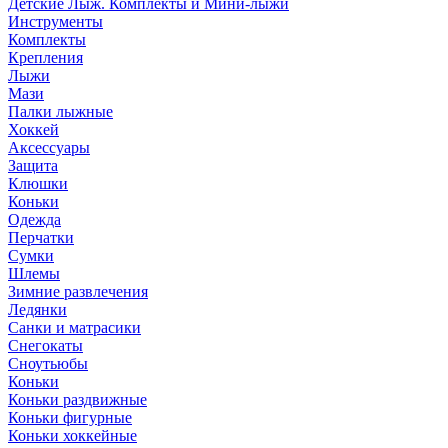
Детские Лыж. Комплекты и Мини-лыжи
Инструменты
Комплекты
Крепления
Лыжи
Мази
Палки лыжные
Хоккей
Аксессуары
Защита
Клюшки
Коньки
Одежда
Перчатки
Сумки
Шлемы
Зимние развлечения
Ледянки
Санки и матрасики
Снегокаты
Сноутьюбы
Коньки
Коньки раздвижные
Коньки фигурные
Коньки хоккейные