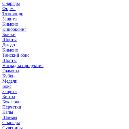
Снаряды
Форма
Тхэквондо
Защита
Кимоно
Кикбоксинг
Брюки
Шорты
Дзюдо
Кимоно
Тайский бокс
Шорты
Наградна продукция
Грамоты
Кубки
Медали
Бокс
Защита
Бинты
Боксерки
Перчатки
Капы
Шлемы
Снаряды
Сувениры