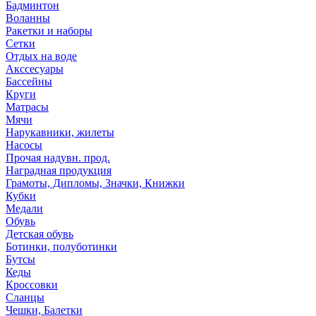
Бадминтон
Воланны
Ракетки и наборы
Сетки
Отдых на воде
Акссесуары
Бассейны
Круги
Матрасы
Мячи
Нарукавники, жилеты
Насосы
Прочая надувн. прод.
Наградная продукция
Грамоты, Дипломы, Значки, Книжки
Кубки
Медали
Обувь
Детская обувь
Ботинки, полуботинки
Бутсы
Кеды
Кроссовки
Сланцы
Чешки, Балетки