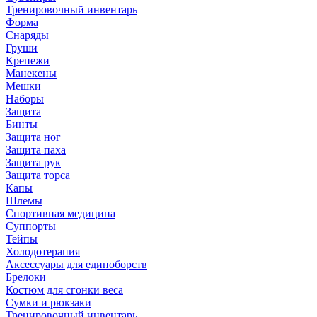
Тренировочный инвентарь
Форма
Снаряды
Груши
Крепежи
Манекены
Мешки
Наборы
Защита
Бинты
Защита ног
Защита паха
Защита рук
Защита торса
Капы
Шлемы
Спортивная медицина
Суппорты
Тейпы
Холодотерапия
Аксессуары для единоборств
Брелоки
Костюм для сгонки веса
Сумки и рюкзаки
Тренировочный инвентарь