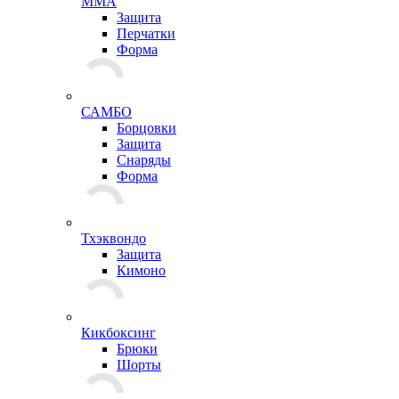
ММА
Защита
Перчатки
Форма
САМБО
Борцовки
Защита
Снаряды
Форма
Тхэквондо
Защита
Кимоно
Кикбоксинг
Брюки
Шорты