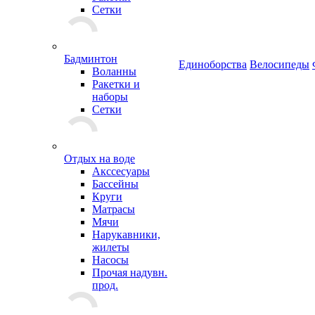
Сетки
Бадминтон
Единоборства
Велосипеды
Воланны
Ракетки и
наборы
Сетки
Отдых на воде
Акссесуары
Бассейны
Круги
Матрасы
Мячи
Нарукавники,
жилеты
Насосы
Прочая надувн.
прод.