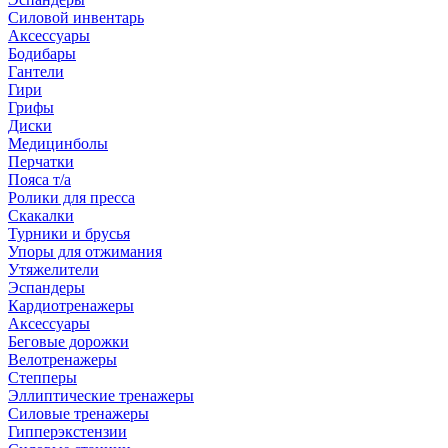
Силовой инвентарь
Аксессуары
Бодибары
Гантели
Гири
Грифы
Диски
Медицинболы
Перчатки
Пояса т/а
Ролики для пресса
Скакалки
Турники и брусья
Упоры для отжимания
Утяжелители
Эспандеры
Кардиотренажеры
Аксессуары
Беговые дорожки
Велотренажеры
Степперы
Эллиптические тренажеры
Силовые тренажеры
Гипперэкстензии