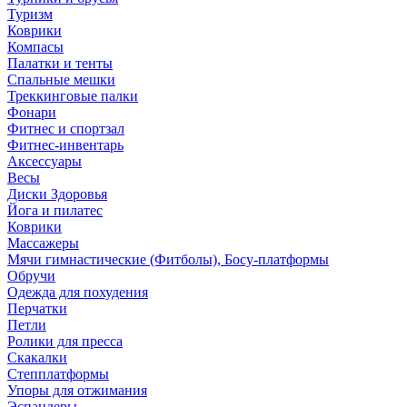
Туризм
Коврики
Компасы
Палатки и тенты
Спальные мешки
Треккинговые палки
Фонари
Фитнес и спортзал
Фитнес-инвентарь
Аксессуары
Весы
Диски Здоровья
Йога и пилатес
Коврики
Массажеры
Мячи гимнастические (Фитболы), Босу-платформы
Обручи
Одежда для похудения
Перчатки
Петли
Ролики для пресса
Скакалки
Степплатформы
Упоры для отжимания
Эспандеры