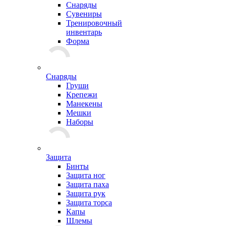
Снаряды
Сувениры
Тренировочный
инвентарь
Форма
Снаряды
Груши
Крепежи
Манекены
Мешки
Наборы
Защита
Бинты
Защита ног
Защита паха
Защита рук
Защита торса
Капы
Шлемы