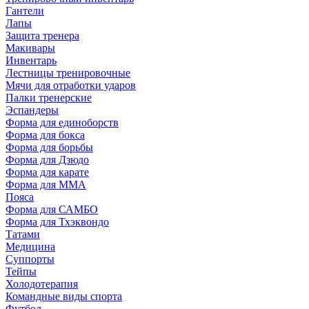
Гантели
Лапы
Защита тренера
Макивары
Инвентарь
Лестницы тренировочные
Мячи для отработки ударов
Палки тренерские
Эспандеры
Форма для единоборств
Форма для бокса
Форма для борьбы
Форма для Дзюдо
Форма для карате
Форма для MMA
Пояса
Форма для САМБО
Форма для Тхэквондо
Татами
Медицина
Суппорты
Тейпы
Холодотерапия
Командные виды спорта
Футбол