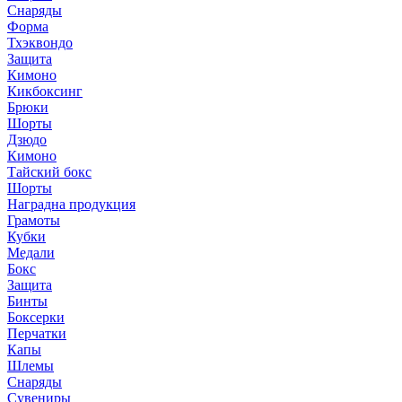
Снаряды
Форма
Тхэквондо
Защита
Кимоно
Кикбоксинг
Брюки
Шорты
Дзюдо
Кимоно
Тайский бокс
Шорты
Наградна продукция
Грамоты
Кубки
Медали
Бокс
Защита
Бинты
Боксерки
Перчатки
Капы
Шлемы
Снаряды
Сувениры