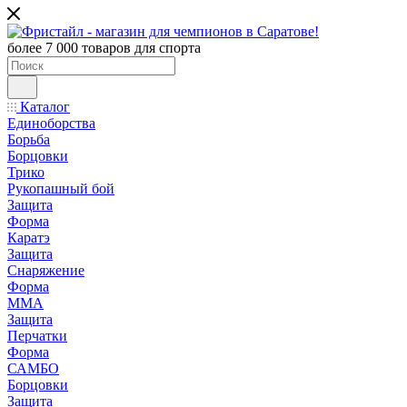
более 7 000 товаров для спорта
Каталог
Единоборства
Борьба
Борцовки
Трико
Рукопашный бой
Защита
Форма
Каратэ
Защита
Снаряжение
Форма
ММА
Защита
Перчатки
Форма
САМБО
Борцовки
Защита