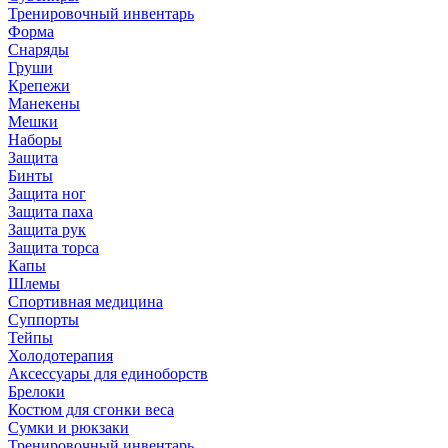
Тренировочный инвентарь
Форма
Снаряды
Груши
Крепежи
Манекены
Мешки
Наборы
Защита
Бинты
Защита ног
Защита паха
Защита рук
Защита торса
Капы
Шлемы
Спортивная медицина
Суппорты
Тейпы
Холодотерапия
Аксессуары для единоборств
Брелоки
Костюм для сгонки веса
Сумки и рюкзаки
Тренировочный инвентарь