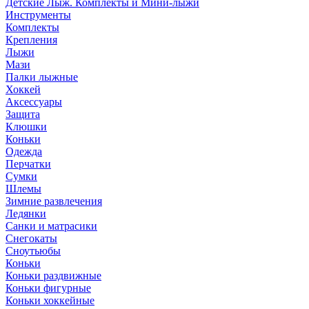
Детские Лыж. Комплекты и Мини-лыжи
Инструменты
Комплекты
Крепления
Лыжи
Мази
Палки лыжные
Хоккей
Аксессуары
Защита
Клюшки
Коньки
Одежда
Перчатки
Сумки
Шлемы
Зимние развлечения
Ледянки
Санки и матрасики
Снегокаты
Сноутьюбы
Коньки
Коньки раздвижные
Коньки фигурные
Коньки хоккейные