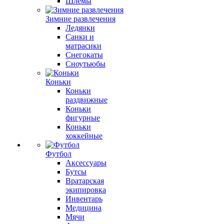
Шлемы
Зимние развлечения
Ледянки
Санки и
матрасики
Снегокаты
Сноутьюбы
Коньки
Коньки
раздвижные
Коньки
фигурные
Коньки
хоккейные
Футбол
Аксессуары
Бутсы
Вратарская
экипировка
Инвентарь
Медицина
Мячи