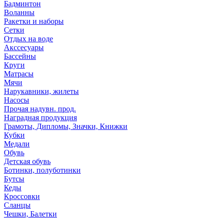
Бадминтон
Воланны
Ракетки и наборы
Сетки
Отдых на воде
Акссесуары
Бассейны
Круги
Матрасы
Мячи
Нарукавники, жилеты
Насосы
Прочая надувн. прод.
Наградная продукция
Грамоты, Дипломы, Значки, Книжки
Кубки
Медали
Обувь
Детская обувь
Ботинки, полуботинки
Бутсы
Кеды
Кроссовки
Сланцы
Чешки, Балетки