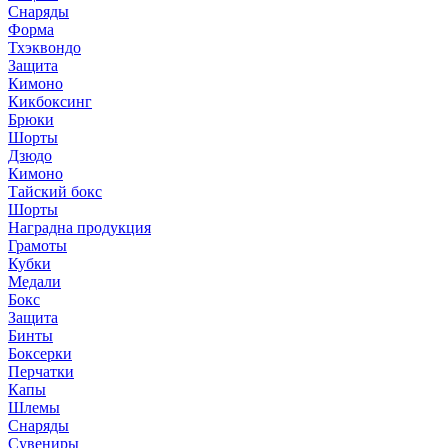
Снаряды
Форма
Тхэквондо
Защита
Кимоно
Кикбоксинг
Брюки
Шорты
Дзюдо
Кимоно
Тайский бокс
Шорты
Наградна продукция
Грамоты
Кубки
Медали
Бокс
Защита
Бинты
Боксерки
Перчатки
Капы
Шлемы
Снаряды
Сувениры