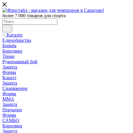
более 7 000 товаров для спорта
Каталог
Единоборства
Борьба
Борцовки
Трико
Рукопашный бой
Защита
Форма
Каратэ
Защита
Снаряжение
Форма
ММА
Защита
Перчатки
Форма
САМБО
Борцовки
Защита