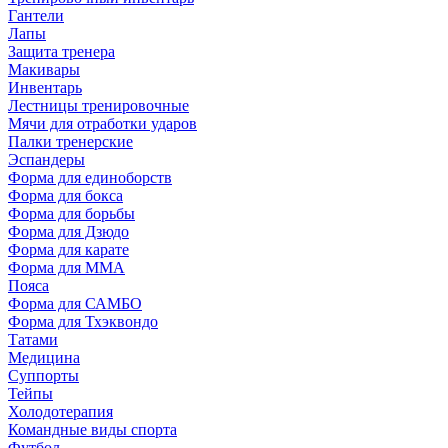
Гантели
Лапы
Защита тренера
Макивары
Инвентарь
Лестницы тренировочные
Мячи для отработки ударов
Палки тренерские
Эспандеры
Форма для единоборств
Форма для бокса
Форма для борьбы
Форма для Дзюдо
Форма для карате
Форма для MMA
Пояса
Форма для САМБО
Форма для Тхэквондо
Татами
Медицина
Суппорты
Тейпы
Холодотерапия
Командные виды спорта
Футбол