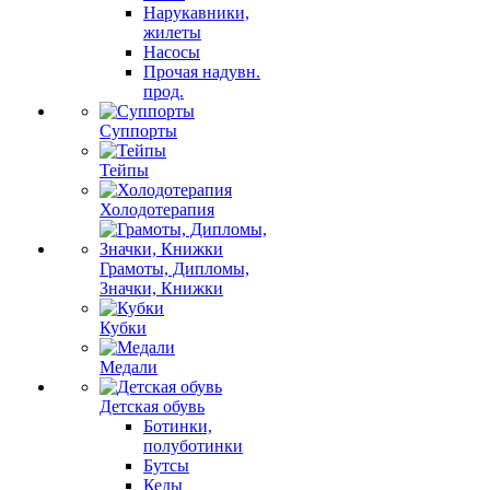
Нарукавники,
жилеты
Насосы
Прочая надувн.
прод.
Суппорты
Тейпы
Холодотерапия
Грамоты, Дипломы,
Значки, Книжки
Кубки
Медали
Детская обувь
Ботинки,
полуботинки
Бутсы
Кеды