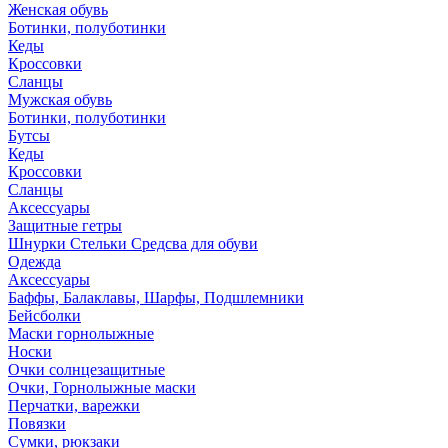
Женская обувь
Ботинки, полуботинки
Кеды
Кроссовки
Сланцы
Мужская обувь
Ботинки, полуботинки
Бутсы
Кеды
Кроссовки
Сланцы
Аксессуары
Защитные гетры
Шнурки Стельки Средсва для обуви
Одежда
Аксессуары
Баффы, Балаклавы, Шарфы, Подшлемники
Бейсболки
Маски горнолыжные
Носки
Очки солнцезащитные
Очки, Горнолыжные маски
Перчатки, варежки
Повязки
Сумки, рюкзаки