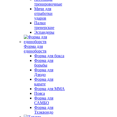
тренировочные
Мячи для
отработки
ударов
Палки
тренерские
Эспандеры
Форма для
единоборств
Форма для бокса
Форма для
борьбы
Форма для
Дзюдо
Форма для
карате
Форма для MMA
Пояса
Форма для
САМБО
Форма для
Тхэквондо