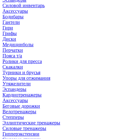
Силовой инвентарь
Аксессуары
Бодибары
Гантели
Гири
Грифы
Диски
Медицинболы
Перчатки
Пояса т/а
Ролики для пресса
Скакалки
Турники и брусья
Упоры для отжимания
Утяжелители
Эспандеры
Кардиотренажеры
Аксессуары
Беговые дорожки
Велотренажеры
Степперы
Эллиптические тренажеры
Силовые тренажеры
Гипперэкстензии