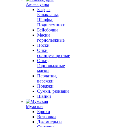
Аксессуары
Баффы,
Балаклавы,
Шарфы,
Подшлемники
Бейсболки
Маски
горнолыжные
Носки
Очки
солнцезащитные
Очки,
Горнолыжные
маски
Перчатки,
варежки
Повязки
Сумки, рюкзаки
Шапки
Мужская
Брюки
Ветровки
Джемперы и
Свитеры