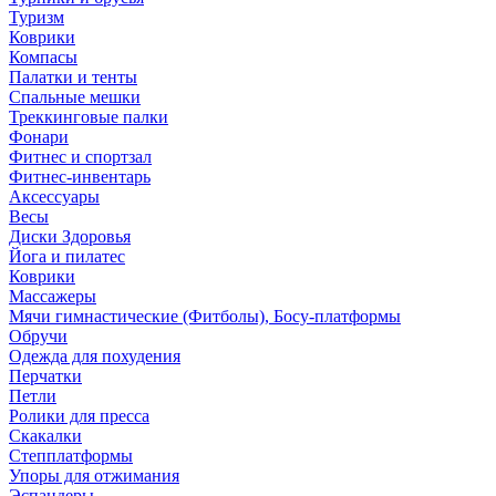
Туризм
Коврики
Компасы
Палатки и тенты
Спальные мешки
Треккинговые палки
Фонари
Фитнес и спортзал
Фитнес-инвентарь
Аксессуары
Весы
Диски Здоровья
Йога и пилатес
Коврики
Массажеры
Мячи гимнастические (Фитболы), Босу-платформы
Обручи
Одежда для похудения
Перчатки
Петли
Ролики для пресса
Скакалки
Степплатформы
Упоры для отжимания
Эспандеры