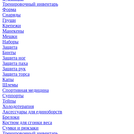
Тренировочный инвентарь
Форма
Снаряды
Груши
Крепежи
Манекены
Мешки
Наборы
Защита
Бинты
Защита ног
Защита паха
Защита рук
Защита торса
Капы
Шлемы
Спортивная медицина
Суппорты
Тейпы
Холодотерапия
Аксессуары для единоборств
Брелоки
Костюм для сгонки веса
Сумки и рюкзаки
Тренировочный инвентарь