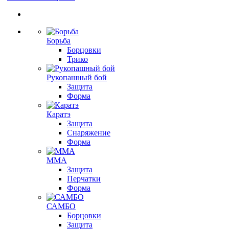
Борьба
Борцовки
Трико
Рукопашный бой
Защита
Форма
Каратэ
Защита
Снаряжение
Форма
ММА
Защита
Перчатки
Форма
САМБО
Борцовки
Защита