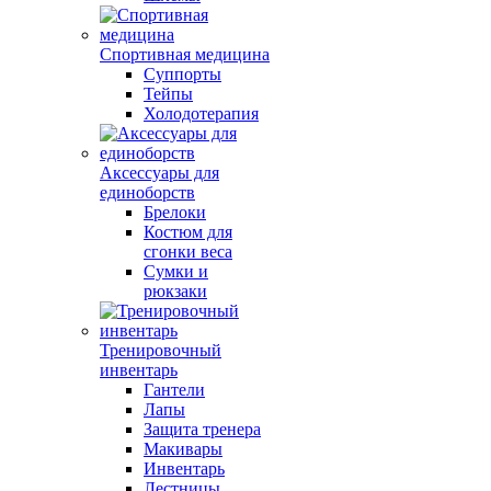
Спортивная медицина
Суппорты
Тейпы
Холодотерапия
Аксессуары для
единоборств
Брелоки
Костюм для
сгонки веса
Сумки и
рюкзаки
Тренировочный
инвентарь
Гантели
Лапы
Защита тренера
Макивары
Инвентарь
Лестницы