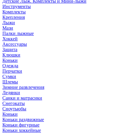
Детские Лыж. Комплекты и Мини-лыжи
Инструменты
Комплекты
Крепления
Лыжи
Мази
Палки лыжные
Хоккей
Аксессуары
Защита
Клюшки
Коньки
Одежда
Перчатки
Сумки
Шлемы
Зимние развлечения
Ледянки
Санки и матрасики
Снегокаты
Сноутьюбы
Коньки
Коньки раздвижные
Коньки фигурные
Коньки хоккейные