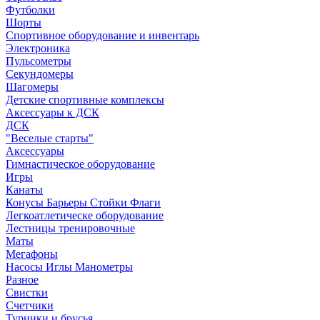
Футболки
Шорты
Спортивное оборудование и инвентарь
Электроника
Пульсометры
Секундомеры
Шагомеры
Детские спортивные комплексы
Аксессуары к ДСК
ДСК
"Веселые старты"
Аксессуары
Гимнастическое оборудование
Игры
Канаты
Конусы Барьеры Стойки Флаги
Легкоатлетическе оборудование
Лестницы тренировочные
Маты
Мегафоны
Насосы Иглы Манометры
Разное
Свистки
Счетчики
Турники и брусья