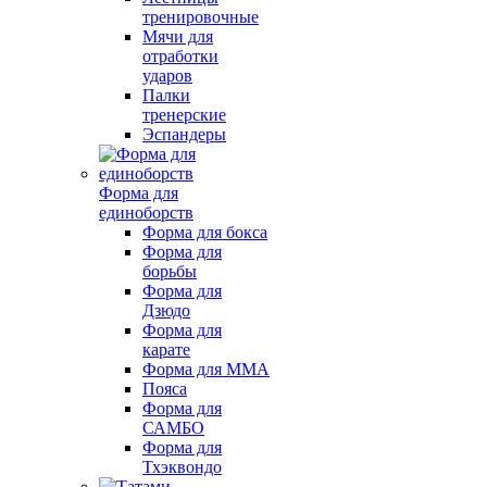
тренировочные
Мячи для
отработки
ударов
Палки
тренерские
Эспандеры
Форма для
единоборств
Форма для бокса
Форма для
борьбы
Форма для
Дзюдо
Форма для
карате
Форма для MMA
Пояса
Форма для
САМБО
Форма для
Тхэквондо