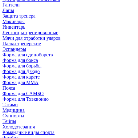
Гантели
Лапы
Защита тренера
Макивары
Инвентарь
Лестницы тренировочные
Мячи для отработки ударов
Палки тренерские
Эспандеры
Форма для единоборств
Форма для бокса
Форма для борьбы
Форма для Дзюдо
Форма для карате
Форма для MMA
Пояса
Форма для САМБО
Форма для Тхэквондо
Татами
Медицина
Суппорты
Тейпы
Холодотерапия
Командные виды спорта
Футбол