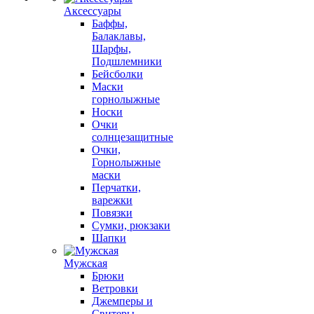
Аксессуары
Баффы,
Балаклавы,
Шарфы,
Подшлемники
Бейсболки
Маски
горнолыжные
Носки
Очки
солнцезащитные
Очки,
Горнолыжные
маски
Перчатки,
варежки
Повязки
Сумки, рюкзаки
Шапки
Мужская
Брюки
Ветровки
Джемперы и
Свитеры