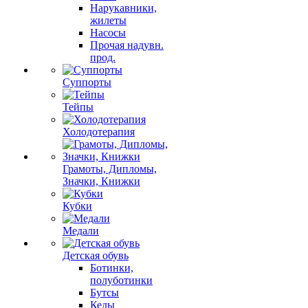
Нарукавники,
жилеты
Насосы
Прочая надувн.
прод.
Суппорты
Тейпы
Холодотерапия
Грамоты, Дипломы,
Значки, Книжки
Кубки
Медали
Детская обувь
Ботинки,
полуботинки
Бутсы
Кеды