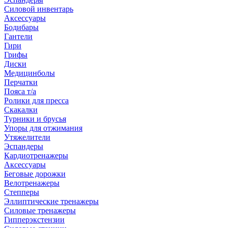
Силовой инвентарь
Аксессуары
Бодибары
Гантели
Гири
Грифы
Диски
Медицинболы
Перчатки
Пояса т/а
Ролики для пресса
Скакалки
Турники и брусья
Упоры для отжимания
Утяжелители
Эспандеры
Кардиотренажеры
Аксессуары
Беговые дорожки
Велотренажеры
Степперы
Эллиптические тренажеры
Силовые тренажеры
Гипперэкстензии