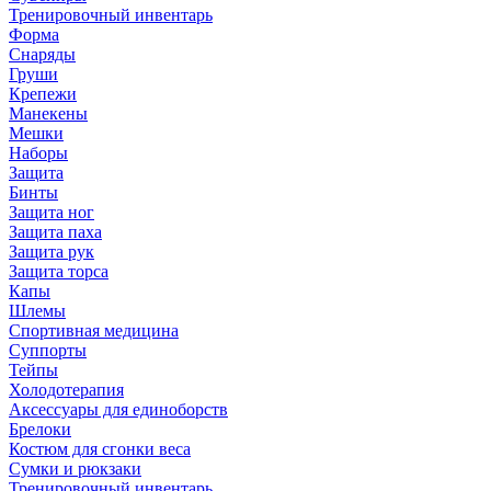
Тренировочный инвентарь
Форма
Снаряды
Груши
Крепежи
Манекены
Мешки
Наборы
Защита
Бинты
Защита ног
Защита паха
Защита рук
Защита торса
Капы
Шлемы
Спортивная медицина
Суппорты
Тейпы
Холодотерапия
Аксессуары для единоборств
Брелоки
Костюм для сгонки веса
Сумки и рюкзаки
Тренировочный инвентарь