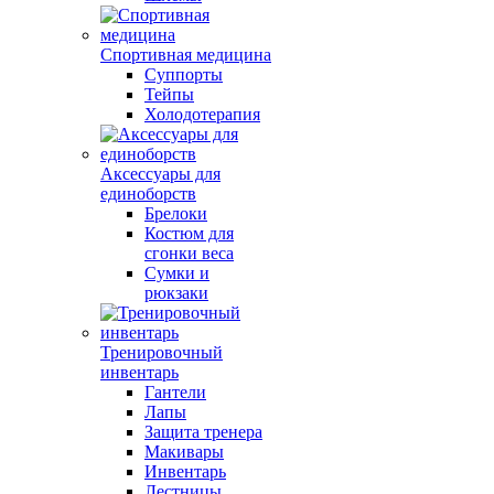
Спортивная медицина
Суппорты
Тейпы
Холодотерапия
Аксессуары для
единоборств
Брелоки
Костюм для
сгонки веса
Сумки и
рюкзаки
Тренировочный
инвентарь
Гантели
Лапы
Защита тренера
Макивары
Инвентарь
Лестницы