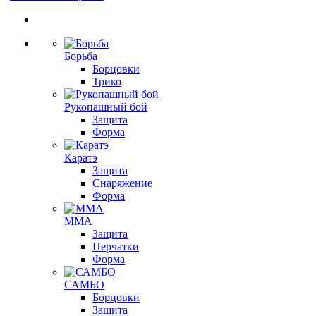
Борьба
Борцовки
Трико
Рукопашный бой
Защита
Форма
Каратэ
Защита
Снаряжение
Форма
ММА
Защита
Перчатки
Форма
САМБО
Борцовки
Защита