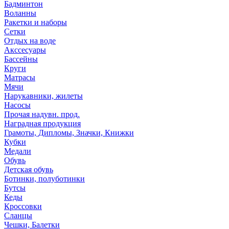
Бадминтон
Воланны
Ракетки и наборы
Сетки
Отдых на воде
Акссесуары
Бассейны
Круги
Матрасы
Мячи
Нарукавники, жилеты
Насосы
Прочая надувн. прод.
Наградная продукция
Грамоты, Дипломы, Значки, Книжки
Кубки
Медали
Обувь
Детская обувь
Ботинки, полуботинки
Бутсы
Кеды
Кроссовки
Сланцы
Чешки, Балетки