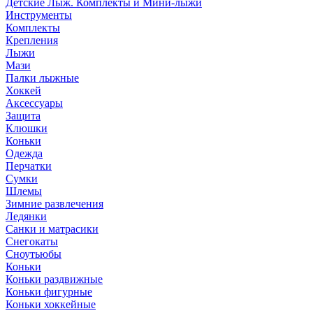
Детские Лыж. Комплекты и Мини-лыжи
Инструменты
Комплекты
Крепления
Лыжи
Мази
Палки лыжные
Хоккей
Аксессуары
Защита
Клюшки
Коньки
Одежда
Перчатки
Сумки
Шлемы
Зимние развлечения
Ледянки
Санки и матрасики
Снегокаты
Сноутьюбы
Коньки
Коньки раздвижные
Коньки фигурные
Коньки хоккейные