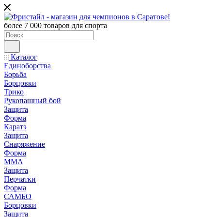
более 7 000 товаров для спорта
Каталог
Единоборства
Борьба
Борцовки
Трико
Рукопашный бой
Защита
Форма
Каратэ
Защита
Снаряжение
Форма
ММА
Защита
Перчатки
Форма
САМБО
Борцовки
Защита