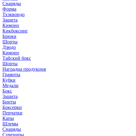
Снаряды
Форма
Тхэквондо
Защита
Кимоно
Кикбоксинг
Брюки
Шорты
Дзюдо
Кимоно
Тайский бокс
Шорты
Наградна продукция
Грамоты
Кубки
Медали
Бокс
Защита
Бинты
Боксерки
Перчатки
Капы
Шлемы
Снаряды
Сувениры