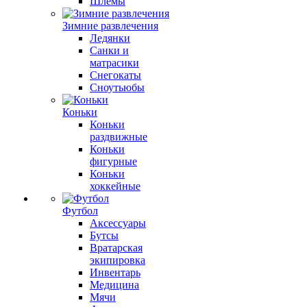
Шлемы
Зимние развлечения
Ледянки
Санки и
матрасики
Снегокаты
Сноутьюбы
Коньки
Коньки
раздвижные
Коньки
фигурные
Коньки
хоккейные
Футбол
Аксессуары
Бутсы
Вратарская
экипировка
Инвентарь
Медицина
Мячи