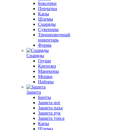
Боксерки
Перчатки
Капы
Шлемы
Снаряды
Сувениры
Тренировочный
инвентарь
Форма
Снаряды
Груши
Крепежи
Манекены
Мешки
Наборы
Защита
Бинты
Защита ног
Защита паха
Защита рук
Защита торса
Капы
Шлемы