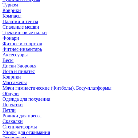
Туризм
Коврики
Компасы
Палатки и тенты
Спальные мешки
Треккинговые палки
Фонари
Фитнес и спортзал
Фитнес-инвентарь
Аксессуары
Весы
Диски Здоровья
Йога и пилатес
Коврики
Массажеры
Мячи гимнастические (Фитболы), Босу-платформы
Обручи
Одежда для похудения
Перчатки
Петли
Ролики для пресса
Скакалки
Степплатформы
Упоры для отжимания
Эспандеры