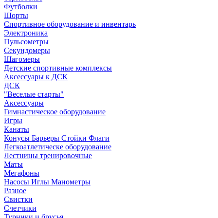
Футболки
Шорты
Спортивное оборудование и инвентарь
Электроника
Пульсометры
Секундомеры
Шагомеры
Детские спортивные комплексы
Аксессуары к ДСК
ДСК
"Веселые старты"
Аксессуары
Гимнастическое оборудование
Игры
Канаты
Конусы Барьеры Стойки Флаги
Легкоатлетическе оборудование
Лестницы тренировочные
Маты
Мегафоны
Насосы Иглы Манометры
Разное
Свистки
Счетчики
Турники и брусья