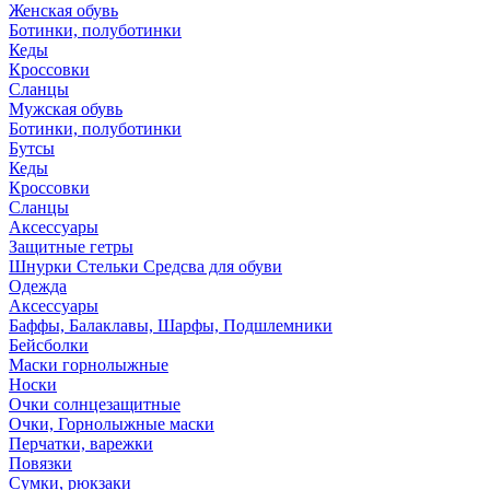
Женская обувь
Ботинки, полуботинки
Кеды
Кроссовки
Сланцы
Мужская обувь
Ботинки, полуботинки
Бутсы
Кеды
Кроссовки
Сланцы
Аксессуары
Защитные гетры
Шнурки Стельки Средсва для обуви
Одежда
Аксессуары
Баффы, Балаклавы, Шарфы, Подшлемники
Бейсболки
Маски горнолыжные
Носки
Очки солнцезащитные
Очки, Горнолыжные маски
Перчатки, варежки
Повязки
Сумки, рюкзаки