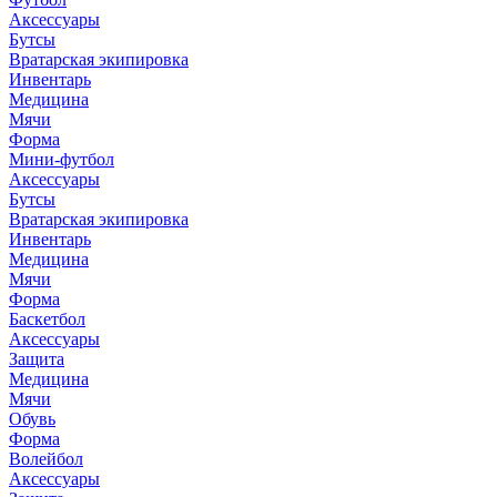
Тейпы
Аксессуары
Холодотерапия
Бутсы
Вратарская экипировка
Аксессуары для единоборств
Инвентарь
Брелоки
Медицина
Костюм для сгонки веса
Мячи
Сумки и рюкзаки
Форма
Мини-футбол
Тренировочный инвентарь
Аксессуары
Гантели
Бутсы
Лапы
Вратарская экипировка
Защита тренера
Инвентарь
Макивары
Медицина
Инвентарь
Мячи
Лестницы тренировочные
Форма
Мячи для отработки ударов
Баскетбол
Палки тренерские
Аксессуары
Эспандеры
Защита
Медицина
Форма для единоборств
Мячи
Форма для бокса
Обувь
Форма для борьбы
Форма
Форма для Дзюдо
Волейбол
Форма для карате
Аксессуары
Форма для MMA