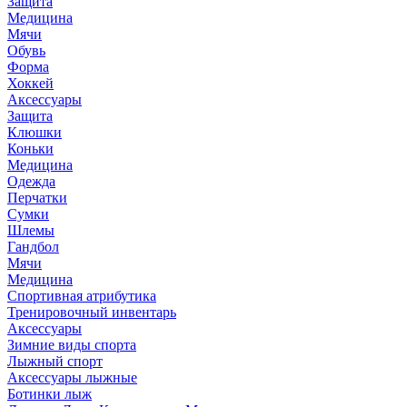
Защита
Пояса
Медицина
Форма для САМБО
Мячи
Форма для Тхэквондо
Обувь
Форма
Татами
Хоккей
Аксессуары
Лыжный спорт
Защита
Аксессуары лыжные
Клюшки
Ботинки лыж
Коньки
Детские Лыж. Комплекты и Мини-лыжи
Медицина
Инструменты
Одежда
Комплекты
Перчатки
Крепления
Сумки
Лыжи
Шлемы
Мази
Гандбол
Палки лыжные
Мячи
Медицина
Хоккей
Спортивная атрибутика
Аксессуары
Тренировочный инвентарь
Защита
Аксессуары
Клюшки
Зимние виды спорта
Коньки
Лыжный спорт
Одежда
Аксессуары лыжные
Перчатки
Ботинки лыж
Сумки