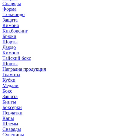
Снаряды
Рукопашный бой
Форма
Защита
Тхэквондо
Форма
Защита
Кимоно
Каратэ
Кикбоксинг
Защита
Брюки
Снаряжение
Шорты
Форма
Дзюдо
Кимоно
ММА
Тайский бокс
Защита
Шорты
Перчатки
Наградна продукция
Форма
Грамоты
Кубки
САМБО
Медали
Борцовки
Бокс
Защита
Защита
Снаряды
Бинты
Форма
Боксерки
Перчатки
Тхэквондо
Капы
Защита
Шлемы
Кимоно
Снаряды
Сувениры