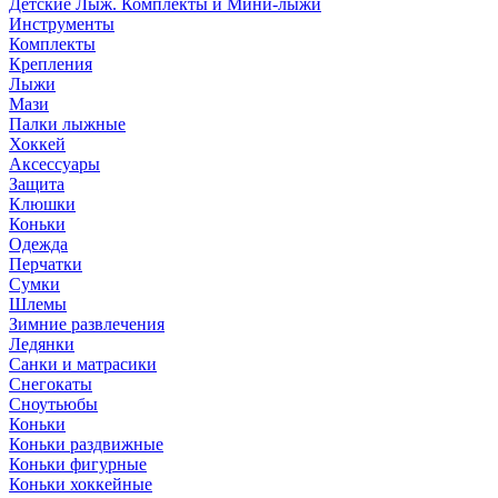
Детские Лыж. Комплекты и Мини-лыжи
Шлемы
Инструменты
Комплекты
Зимние развлечения
Крепления
Ледянки
Лыжи
Санки и матрасики
Мази
Снегокаты
Палки лыжные
Сноутьюбы
Хоккей
Аксессуары
Коньки
Защита
Коньки раздвижные
Клюшки
Коньки фигурные
Коньки
Коньки хоккейные
Одежда
Перчатки
Футбол
Сумки
Аксессуары
Шлемы
Бутсы
Зимние развлечения
Вратарская экипировка
Ледянки
Инвентарь
Санки и матрасики
Медицина
Снегокаты
Мячи
Сноутьюбы
Форма
Коньки
Коньки раздвижные
Мини-футбол
Коньки фигурные
Аксессуары
Коньки хоккейные
Бутсы