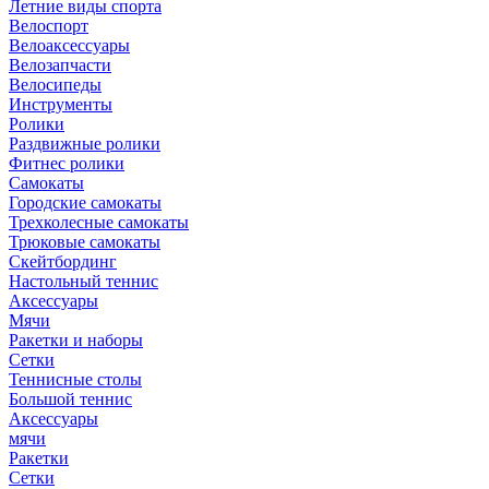
Летние виды спорта
Вратарская экипировка
Велоспорт
Инвентарь
Велоаксессуары
Медицина
Велозапчасти
Мячи
Велосипеды
Форма
Инструменты
Ролики
Баскетбол
Раздвижные ролики
Аксессуары
Фитнес ролики
Защита
Самокаты
Медицина
Городские самокаты
Мячи
Трехколесные самокаты
Обувь
Трюковые самокаты
Форма
Скейтбординг
Настольный теннис
Волейбол
Аксессуары
Аксессуары
Мячи
Защита
Ракетки и наборы
Медицина
Сетки
Мячи
Теннисные столы
Обувь
Большой теннис
Форма
Аксессуары
мячи
Хоккей
Ракетки
Аксессуары
Сетки
Защита