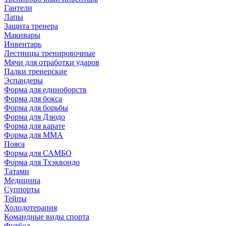
Капы
Гантели
Шлемы
Лапы
Снаряды
Защита тренера
Сувениры
Макивары
Тренировочный инвентарь
Инвентарь
Форма
Лестницы тренировочные
Мячи для отработки ударов
Снаряды
Палки тренерские
Груши
Эспандеры
Крепежи
Форма для единоборств
Манекены
Форма для бокса
Мешки
Форма для борьбы
Наборы
Форма для Дзюдо
Форма для карате
Защита
Форма для MMA
Бинты
Пояса
Защита ног
Форма для САМБО
Защита паха
Форма для Тхэквондо
Защита рук
Татами
Защита торса
Медицина
Капы
Суппорты
Шлемы
Тейпы
Холодотерапия
Спортивная медицина
Командные виды спорта
Суппорты
Футбол