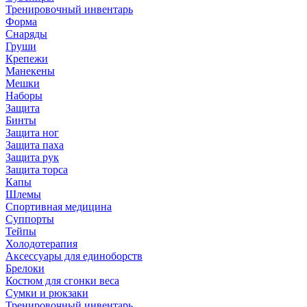
Кикбоксинг
Тренировочный инвентарь
Брюки
Форма
Шорты
Снаряды
Груши
Дзюдо
Крепежи
Кимоно
Манекены
Мешки
Тайский бокс
Наборы
Шорты
Защита
Бинты
Защита ног
Защита паха
Наградна продукция
Защита рук
Грамоты
Защита торса
Кубки
Капы
Медали
Шлемы
Спортивная медицина
Суппорты
Тейпы
Холодотерапия
Бокс
Аксессуары для единоборств
Защита
Брелоки
Бинты
Костюм для сгонки веса
Боксерки
Сумки и рюкзаки
Перчатки
Тренировочный инвентарь