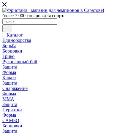
более 7 000 товаров для спорта
Каталог
Аксессуары
Единоборства
Каталог
Зимние виды спорта
Единоборства
Командные виды спорта
Борьба
Летние виды спорта
Борцовки
Медицина
Трико
Наградная продукция
Рукопашный бой
Обувь
Защита
Одежда
Форма
Плавание и водное поло
Каратэ
Спортивное оборудование и инвентарь
Защита
Туризм
Снаряжение
Фитнес и спортзал
Форма
ММА
Защита
Перчатки
Форма
Борьба
САМБО
Борцовки
Борцовки
Трико
Защита