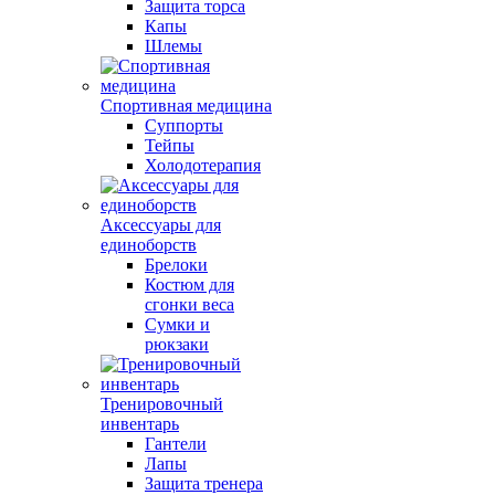
Защита торса
Капы
Шлемы
Спортивная медицина
Суппорты
Тейпы
Холодотерапия
Аксессуары для
единоборств
Брелоки
Костюм для
сгонки веса
Сумки и
рюкзаки
Тренировочный
инвентарь
Гантели
Лапы
Защита тренера