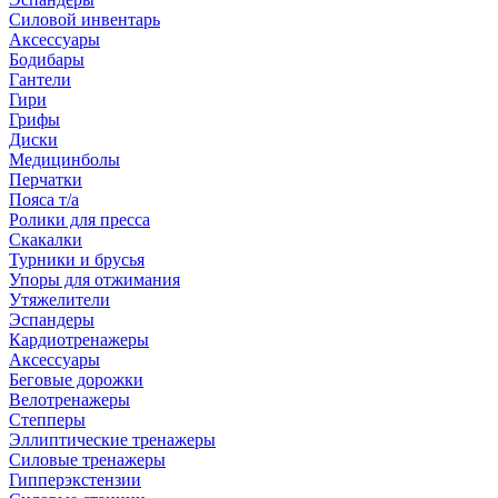
Силовой инвентарь
Аксессуары
Бодибары
Гантели
Гири
Грифы
Диски
Медицинболы
Перчатки
Пояса т/а
Ролики для пресса
Скакалки
Турники и брусья
Упоры для отжимания
Утяжелители
Эспандеры
Кардиотренажеры
Аксессуары
Беговые дорожки
Велотренажеры
Степперы
Эллиптические тренажеры
Силовые тренажеры
Гипперэкстензии