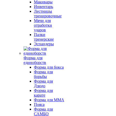
Макивары
Инвентарь
Лестницы
тренировочные
Мячи для
отработки
ударов
Палки
тренерские
Эспандеры
Форма для
единоборств
Форма для бокса
Форма для
борьбы
Форма для
Дзюдо
Форма для
карате
Форма для MMA
Пояса
Форма для
САМБО