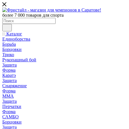
более 7 000 товаров для спорта
Каталог
Единоборства
Борьба
Борцовки
Трико
Рукопашный бой
Защита
Форма
Каратэ
Защита
Снаряжение
Форма
ММА
Защита
Перчатки
Форма
САМБО
Борцовки
Защита