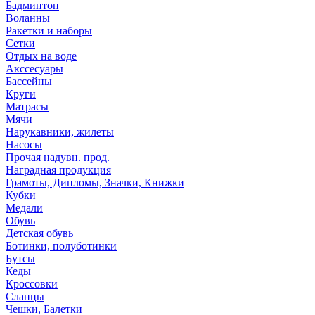
Бадминтон
Воланны
Ракетки и наборы
Сетки
Отдых на воде
Акссесуары
Бассейны
Круги
Матрасы
Мячи
Нарукавники, жилеты
Насосы
Прочая надувн. прод.
Наградная продукция
Грамоты, Дипломы, Значки, Книжки
Кубки
Медали
Обувь
Детская обувь
Ботинки, полуботинки
Бутсы
Кеды
Кроссовки
Сланцы
Чешки, Балетки