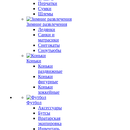
Перчатки
Сумки
Шлемы
Зимние развлечения
Ледянки
Санки и
матрасики
Снегокаты
Сноутьюбы
Коньки
Коньки
раздвижные
Коньки
фигурные
Коньки
хоккейные
Футбол
Аксессуары
Бутсы
Вратарская
экипировка
Инвентарь