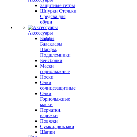
Защитные гетры
Шнурки Стельки
Средсва для
обуви
Аксессуары
Баффы,
Балаклавы,
Шарфы,
Подшлемники
Бейсболки
Маски
горнолыжные
Носки
Очки
солнцезащитные
Очки,
Горнолыжные
маски
Перчатки,
варежки
Повязки
Сумки, рюкзаки
Шапки