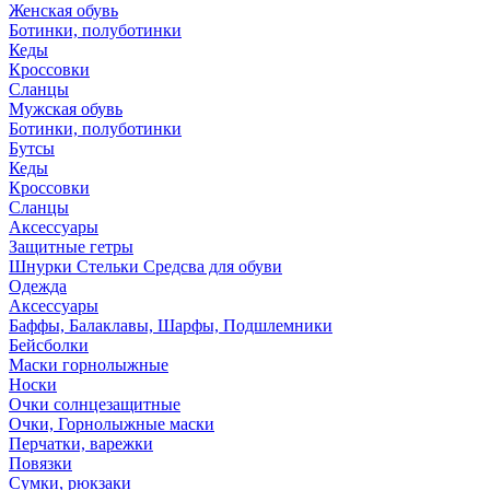
Женская обувь
Ботинки, полуботинки
Кеды
Кроссовки
Сланцы
Мужская обувь
Ботинки, полуботинки
Бутсы
Кеды
Кроссовки
Сланцы
Аксессуары
Защитные гетры
Шнурки Стельки Средсва для обуви
Одежда
Аксессуары
Баффы, Балаклавы, Шарфы, Подшлемники
Бейсболки
Маски горнолыжные
Носки
Очки солнцезащитные
Очки, Горнолыжные маски
Перчатки, варежки
Повязки
Сумки, рюкзаки