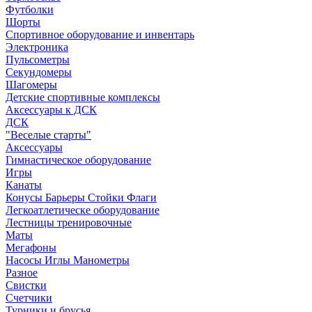
Футболки
Шорты
Спортивное оборудование и инвентарь
Электроника
Пульсометры
Секундомеры
Шагомеры
Детские спортивные комплексы
Аксессуары к ДСК
ДСК
"Веселые старты"
Аксессуары
Гимнастическое оборудование
Игры
Канаты
Конусы Барьеры Стойки Флаги
Легкоатлетическе оборудование
Лестницы тренировочные
Маты
Мегафоны
Насосы Иглы Манометры
Разное
Свистки
Счетчики
Турники и брусья