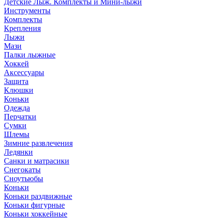
Детские Лыж. Комплекты и Мини-лыжи
Инструменты
Комплекты
Крепления
Лыжи
Мази
Палки лыжные
Хоккей
Аксессуары
Защита
Клюшки
Коньки
Одежда
Перчатки
Сумки
Шлемы
Зимние развлечения
Ледянки
Санки и матрасики
Снегокаты
Сноутьюбы
Коньки
Коньки раздвижные
Коньки фигурные
Коньки хоккейные