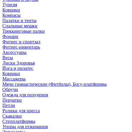
Туризм
Коврики
Компасы
Палатки и тенты
Спальные мешки
Треккинговые палки
Фонари
Фитнес и спортзал
Фитнес-инвентарь
Аксессуары
Весы
Диски Здоровья
Йога и пилатес
Коврики
Массажеры
Мячи гимнастические (Фитболы), Босу-платформы
Обручи
Одежда для похудения
Перчатки
Петли
Ролики для пресса
Скакалки
Степплатформы
Упоры для отжимания
Эспандеры