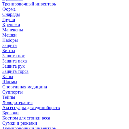
Тренировочный инвентарь
Форма
Снаряды
Груши
Крепежи
Манекены
Мешки
Наборы
Защита
Бинты
Защита ног
Защита паха
Защита рук
Защита торса
Капы
Шлемы
Спортивная медицина
Суппорты
Тейпы
Холодотерапия
Аксессуары для единоборств
Брелоки
Костюм для сгонки веса
Сумки и рюкзаки
Тренировочный инвентарь