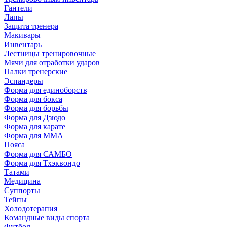
Гантели
Лапы
Защита тренера
Макивары
Инвентарь
Лестницы тренировочные
Мячи для отработки ударов
Палки тренерские
Эспандеры
Форма для единоборств
Форма для бокса
Форма для борьбы
Форма для Дзюдо
Форма для карате
Форма для MMA
Пояса
Форма для САМБО
Форма для Тхэквондо
Татами
Медицина
Суппорты
Тейпы
Холодотерапия
Командные виды спорта
Футбол