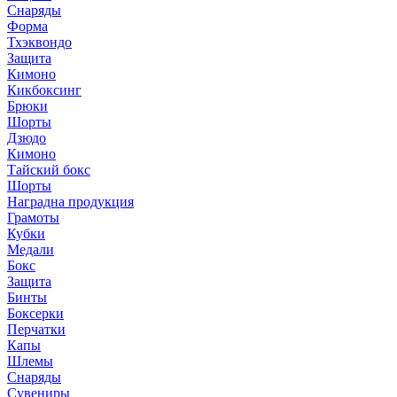
Снаряды
Форма
Тхэквондо
Защита
Кимоно
Кикбоксинг
Брюки
Шорты
Дзюдо
Кимоно
Тайский бокс
Шорты
Наградна продукция
Грамоты
Кубки
Медали
Бокс
Защита
Бинты
Боксерки
Перчатки
Капы
Шлемы
Снаряды
Сувениры