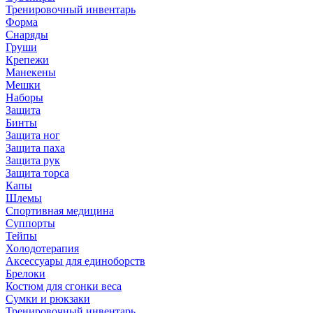
Тренировочный инвентарь
Форма
Снаряды
Груши
Крепежи
Манекены
Мешки
Наборы
Защита
Бинты
Защита ног
Защита паха
Защита рук
Защита торса
Капы
Шлемы
Спортивная медицина
Суппорты
Тейпы
Холодотерапия
Аксессуары для единоборств
Брелоки
Костюм для сгонки веса
Сумки и рюкзаки
Тренировочный инвентарь