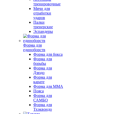
тренировочные
Мячи для
отработки
ударов
Палки
тренерские
Эспандеры
Форма для
единоборств
Форма для бокса
Форма для
борьбы
Форма для
Дзюдо
Форма для
карате
Форма для MMA
Пояса
Форма для
САМБО
Форма для
Тхэквондо