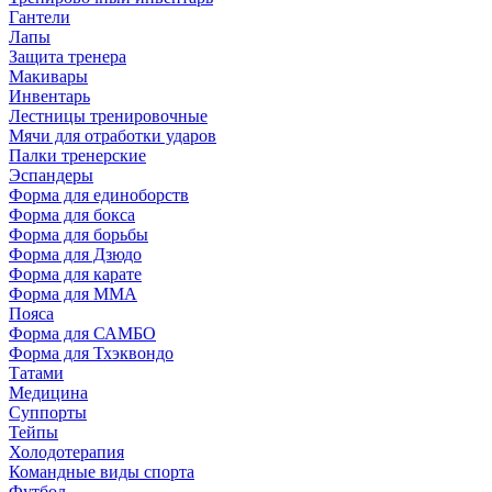
Гантели
Лапы
Защита тренера
Макивары
Инвентарь
Лестницы тренировочные
Мячи для отработки ударов
Палки тренерские
Эспандеры
Форма для единоборств
Форма для бокса
Форма для борьбы
Форма для Дзюдо
Форма для карате
Форма для MMA
Пояса
Форма для САМБО
Форма для Тхэквондо
Татами
Медицина
Суппорты
Тейпы
Холодотерапия
Командные виды спорта
Футбол