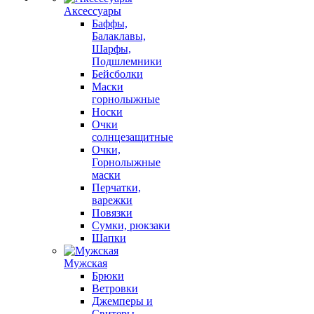
Аксессуары
Баффы,
Балаклавы,
Шарфы,
Подшлемники
Бейсболки
Маски
горнолыжные
Носки
Очки
солнцезащитные
Очки,
Горнолыжные
маски
Перчатки,
варежки
Повязки
Сумки, рюкзаки
Шапки
Мужская
Брюки
Ветровки
Джемперы и
Свитеры