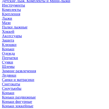
Детские Лыж. Комплекты и Мини-лыжи
Инструменты
Комплекты
Крепления
Лыжи
Мази
Палки лыжные
Хоккей
Аксессуары
Защита
Клюшки
Коньки
Одежда
Перчатки
Сумки
Шлемы
Зимние развлечения
Ледянки
Санки и матрасики
Снегокаты
Сноутьюбы
Коньки
Коньки раздвижные
Коньки фигурные
Коньки хоккейные