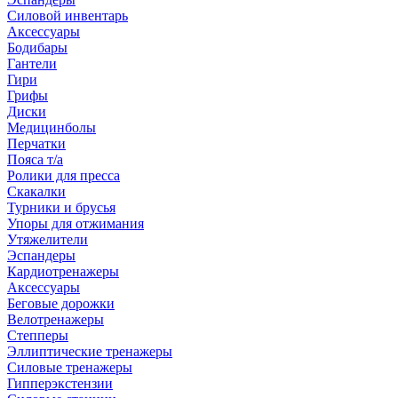
Силовой инвентарь
Аксессуары
Бодибары
Гантели
Гири
Грифы
Диски
Медицинболы
Перчатки
Пояса т/а
Ролики для пресса
Скакалки
Турники и брусья
Упоры для отжимания
Утяжелители
Эспандеры
Кардиотренажеры
Аксессуары
Беговые дорожки
Велотренажеры
Степперы
Эллиптические тренажеры
Силовые тренажеры
Гипперэкстензии