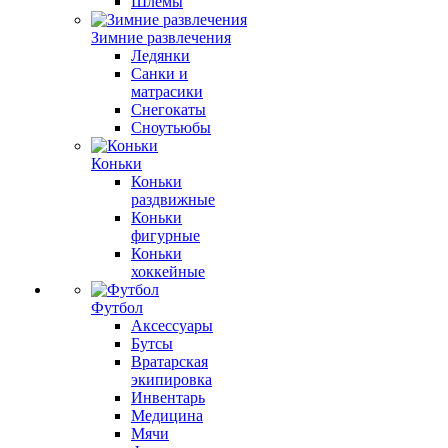
Шлемы
Зимние развлечения
Ледянки
Санки и
матрасики
Снегокаты
Сноутьюбы
Коньки
Коньки
раздвижные
Коньки
фигурные
Коньки
хоккейные
Футбол
Аксессуары
Бутсы
Вратарская
экипировка
Инвентарь
Медицина
Мячи