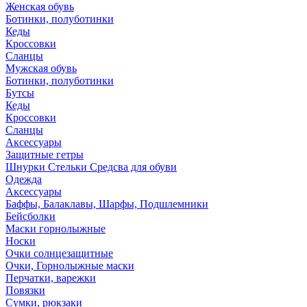
Женская обувь
Ботинки, полуботинки
Кеды
Кроссовки
Сланцы
Мужская обувь
Ботинки, полуботинки
Бутсы
Кеды
Кроссовки
Сланцы
Аксессуары
Защитные гетры
Шнурки Стельки Средсва для обуви
Одежда
Аксессуары
Баффы, Балаклавы, Шарфы, Подшлемники
Бейсболки
Маски горнолыжные
Носки
Очки солнцезащитные
Очки, Горнолыжные маски
Перчатки, варежки
Повязки
Сумки, рюкзаки