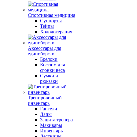
Спортивная медицина
Суппорты
Тейпы
Холодотерапия
Аксессуары для
единоборств
Брелоки
Костюм для
сгонки веса
Сумки и
рюкзаки
Тренировочный
инвентарь
Гантели
Лапы
Защита тренера
Макивары
Инвентарь
Лестницы