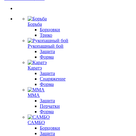
Борьба
Борцовки
Трико
Рукопашный бой
Защита
Форма
Каратэ
Защита
Снаряжение
Форма
ММА
Защита
Перчатки
Форма
САМБО
Борцовки
Защита