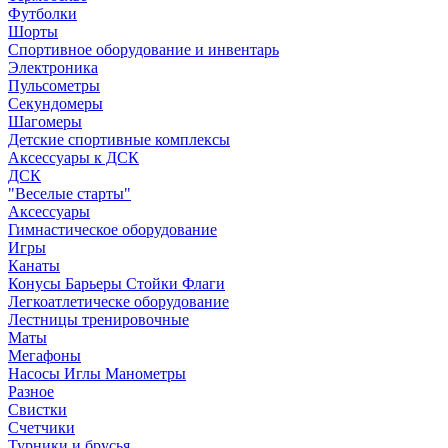
Футболки
Шорты
Спортивное оборудование и инвентарь
Электроника
Пульсометры
Секундомеры
Шагомеры
Детские спортивные комплексы
Аксессуары к ДСК
ДСК
"Веселые старты"
Аксессуары
Гимнастическое оборудование
Игры
Канаты
Конусы Барьеры Стойки Флаги
Легкоатлетическе оборудование
Лестницы тренировочные
Маты
Мегафоны
Насосы Иглы Манометры
Разное
Свистки
Счетчики
Турники и брусья