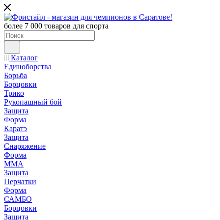
более 7 000 товаров для спорта
Каталог
Единоборства
Борьба
Борцовки
Трико
Рукопашный бой
Защита
Форма
Каратэ
Защита
Снаряжение
Форма
ММА
Защита
Перчатки
Форма
САМБО
Борцовки
Защита