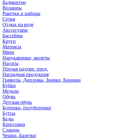
Бадминтон
Воланны
Ракетки и наборы
Сетки
Отдых на воде
Акссесуары
Бассейны
Круги
Матрасы
Мячи
Нарукавники, жилеты
Насосы
Прочая надувн. прод.
Наградная продукция
Грамоты, Дипломы, Значки, Книжки
Кубки
Медали
Обувь
Детская обувь
Ботинки, полуботинки
Бутсы
Кеды
Кроссовки
Сланцы
Чешки, Балетки