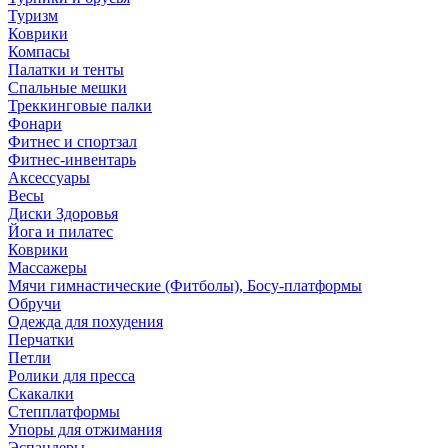
Туризм
Коврики
Компасы
Палатки и тенты
Спальные мешки
Треккинговые палки
Фонари
Фитнес и спортзал
Фитнес-инвентарь
Аксессуары
Весы
Диски Здоровья
Йога и пилатес
Коврики
Массажеры
Мячи гимнастические (Фитболы), Босу-платформы
Обручи
Одежда для похудения
Перчатки
Петли
Ролики для пресса
Скакалки
Степплатформы
Упоры для отжимания
Эспандеры