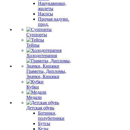
Нарукавники,
жилеты
Насосы
Прочая надувн.
прод.
Суппорты
Тейпы
Холодотерапия
Грамоты, Дипломы,
Значки, Книжки
Кубки
Медали
Детская обувь
Ботинки,
полуботинки
Бутсы
Кеды