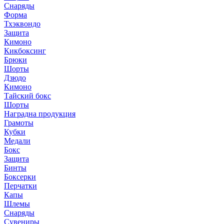
Снаряды
Форма
Тхэквондо
Защита
Кимоно
Кикбоксинг
Брюки
Шорты
Дзюдо
Кимоно
Тайский бокс
Шорты
Наградна продукция
Грамоты
Кубки
Медали
Бокс
Защита
Бинты
Боксерки
Перчатки
Капы
Шлемы
Снаряды
Сувениры