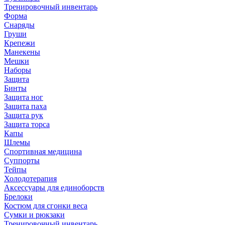
Тренировочный инвентарь
Форма
Снаряды
Груши
Крепежи
Манекены
Мешки
Наборы
Защита
Бинты
Защита ног
Защита паха
Защита рук
Защита торса
Капы
Шлемы
Спортивная медицина
Суппорты
Тейпы
Холодотерапия
Аксессуары для единоборств
Брелоки
Костюм для сгонки веса
Сумки и рюкзаки
Тренировочный инвентарь