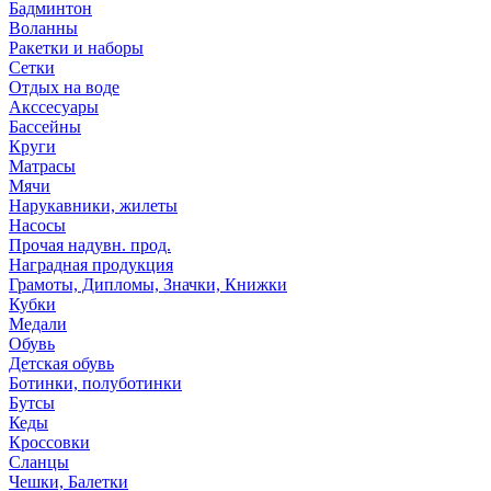
Бадминтон
Воланны
Ракетки и наборы
Сетки
Отдых на воде
Акссесуары
Бассейны
Круги
Матрасы
Мячи
Нарукавники, жилеты
Насосы
Прочая надувн. прод.
Наградная продукция
Грамоты, Дипломы, Значки, Книжки
Кубки
Медали
Обувь
Детская обувь
Ботинки, полуботинки
Бутсы
Кеды
Кроссовки
Сланцы
Чешки, Балетки