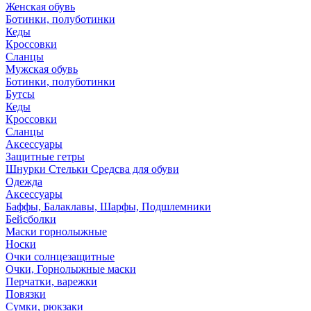
Женская обувь
Ботинки, полуботинки
Кеды
Кроссовки
Сланцы
Мужская обувь
Ботинки, полуботинки
Бутсы
Кеды
Кроссовки
Сланцы
Аксессуары
Защитные гетры
Шнурки Стельки Средсва для обуви
Одежда
Аксессуары
Баффы, Балаклавы, Шарфы, Подшлемники
Бейсболки
Маски горнолыжные
Носки
Очки солнцезащитные
Очки, Горнолыжные маски
Перчатки, варежки
Повязки
Сумки, рюкзаки