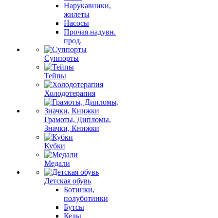
Нарукавники,
жилеты
Насосы
Прочая надувн.
прод.
Суппорты
Тейпы
Холодотерапия
Грамоты, Дипломы,
Значки, Книжки
Кубки
Медали
Детская обувь
Ботинки,
полуботинки
Бутсы
Кеды