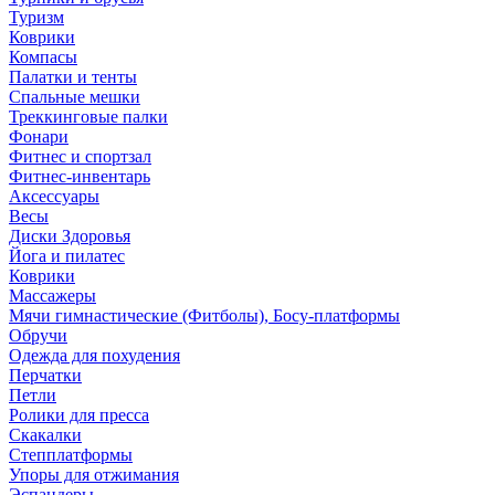
Туризм
Коврики
Компасы
Палатки и тенты
Спальные мешки
Треккинговые палки
Фонари
Фитнес и спортзал
Фитнес-инвентарь
Аксессуары
Весы
Диски Здоровья
Йога и пилатес
Коврики
Массажеры
Мячи гимнастические (Фитболы), Босу-платформы
Обручи
Одежда для похудения
Перчатки
Петли
Ролики для пресса
Скакалки
Степплатформы
Упоры для отжимания
Эспандеры