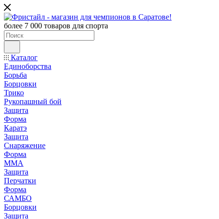
более 7 000 товаров для спорта
Каталог
Единоборства
Борьба
Борцовки
Трико
Рукопашный бой
Защита
Форма
Каратэ
Защита
Снаряжение
Форма
ММА
Защита
Перчатки
Форма
САМБО
Борцовки
Защита