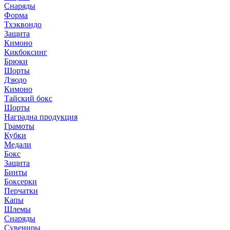
Снаряды
Форма
Тхэквондо
Защита
Кимоно
Кикбоксинг
Брюки
Шорты
Дзюдо
Кимоно
Тайский бокс
Шорты
Наградна продукция
Грамоты
Кубки
Медали
Бокс
Защита
Бинты
Боксерки
Перчатки
Капы
Шлемы
Снаряды
Сувениры