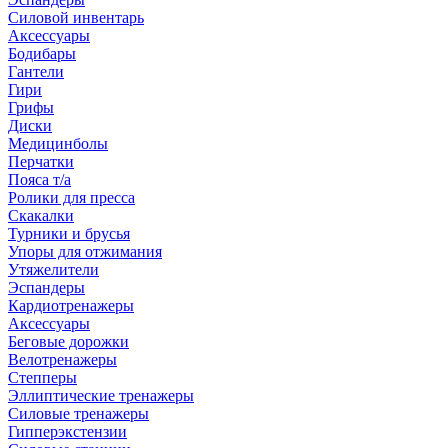
Силовой инвентарь
Аксессуары
Бодибары
Гантели
Гири
Грифы
Диски
Медицинболы
Перчатки
Пояса т/а
Ролики для пресса
Скакалки
Турники и брусья
Упоры для отжимания
Утяжелители
Эспандеры
Кардиотренажеры
Аксессуары
Беговые дорожки
Велотренажеры
Степперы
Эллиптические тренажеры
Силовые тренажеры
Гипперэкстензии