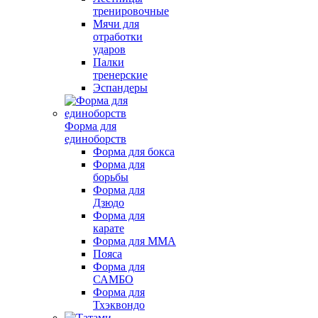
тренировочные
Мячи для
отработки
ударов
Палки
тренерские
Эспандеры
Форма для
единоборств
Форма для бокса
Форма для
борьбы
Форма для
Дзюдо
Форма для
карате
Форма для MMA
Пояса
Форма для
САМБО
Форма для
Тхэквондо