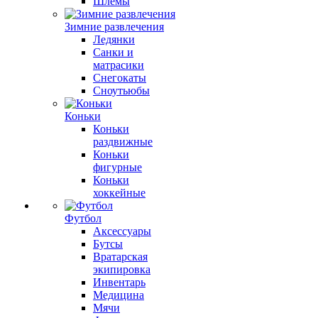
Шлемы
Зимние развлечения
Ледянки
Санки и
матрасики
Снегокаты
Сноутьюбы
Коньки
Коньки
раздвижные
Коньки
фигурные
Коньки
хоккейные
Футбол
Аксессуары
Бутсы
Вратарская
экипировка
Инвентарь
Медицина
Мячи