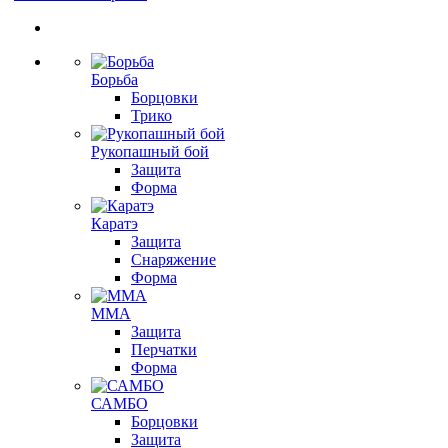
Борьба
Борцовки
Трико
Рукопашный бой
Защита
Форма
Каратэ
Защита
Снаряжение
Форма
ММА
Защита
Перчатки
Форма
САМБО
Борцовки
Защита