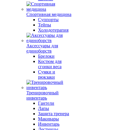
Спортивная медицина
Суппорты
Тейпы
Холодотерапия
Аксессуары для
единоборств
Брелоки
Костюм для
сгонки веса
Сумки и
рюкзаки
Тренировочный
инвентарь
Гантели
Лапы
Защита тренера
Макивары
Инвентарь
Лестницы