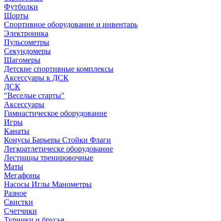
Футболки
Шорты
Спортивное оборудование и инвентарь
Электроника
Пульсометры
Секундомеры
Шагомеры
Детские спортивные комплексы
Аксессуары к ДСК
ДСК
"Веселые старты"
Аксессуары
Гимнастическое оборудование
Игры
Канаты
Конусы Барьеры Стойки Флаги
Легкоатлетическе оборудование
Лестницы тренировочные
Маты
Мегафоны
Насосы Иглы Манометры
Разное
Свистки
Счетчики
Турники и брусья