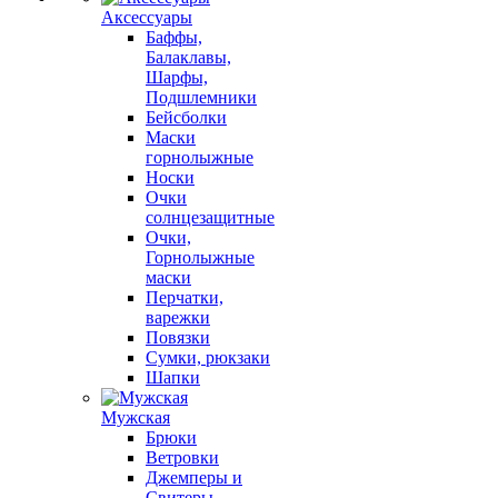
Аксессуары
Баффы,
Балаклавы,
Шарфы,
Подшлемники
Бейсболки
Маски
горнолыжные
Носки
Очки
солнцезащитные
Очки,
Горнолыжные
маски
Перчатки,
варежки
Повязки
Сумки, рюкзаки
Шапки
Мужская
Брюки
Ветровки
Джемперы и
Свитеры