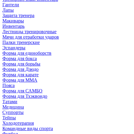
Гантели
Лапы
Защита тренера
Макивары
Инвентарь
Лестницы тренировочные
Мячи для отработки ударов
Палки тренерские
Эспандеры
Форма для единоборств
Форма для бокса
Форма для борьбы
Форма для Дзюдо
Форма для карате
Форма для MMA
Пояса
Форма для САМБО
Форма для Тхэквондо
Татами
Медицина
Суппорты
Тейпы
Холодотерапия
Командные виды спорта
Футбол