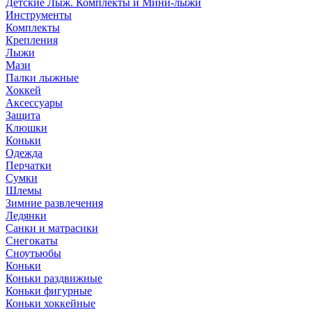
Детские Лыж. Комплекты и Мини-лыжи
Инструменты
Комплекты
Крепления
Лыжи
Мази
Палки лыжные
Хоккей
Аксессуары
Защита
Клюшки
Коньки
Одежда
Перчатки
Сумки
Шлемы
Зимние развлечения
Ледянки
Санки и матрасики
Снегокаты
Сноутьюбы
Коньки
Коньки раздвижные
Коньки фигурные
Коньки хоккейные