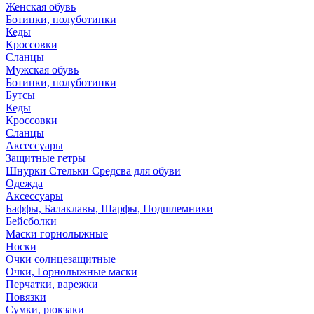
Женская обувь
Ботинки, полуботинки
Кеды
Кроссовки
Сланцы
Мужская обувь
Ботинки, полуботинки
Бутсы
Кеды
Кроссовки
Сланцы
Аксессуары
Защитные гетры
Шнурки Стельки Средсва для обуви
Одежда
Аксессуары
Баффы, Балаклавы, Шарфы, Подшлемники
Бейсболки
Маски горнолыжные
Носки
Очки солнцезащитные
Очки, Горнолыжные маски
Перчатки, варежки
Повязки
Сумки, рюкзаки