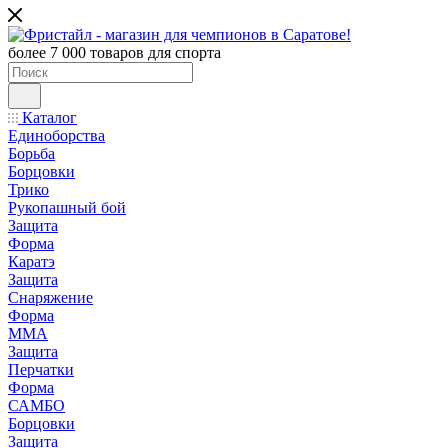
более 7 000 товаров для спорта
Каталог
Единоборства
Борьба
Борцовки
Трико
Рукопашный бой
Защита
Форма
Каратэ
Защита
Снаряжение
Форма
ММА
Защита
Перчатки
Форма
САМБО
Борцовки
Защита