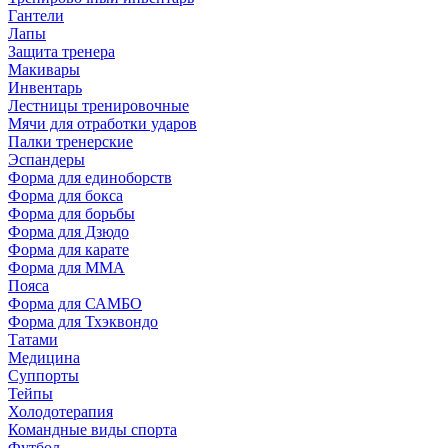
Гантели
Лапы
Защита тренера
Макивары
Инвентарь
Лестницы тренировочные
Мячи для отработки ударов
Палки тренерские
Эспандеры
Форма для единоборств
Форма для бокса
Форма для борьбы
Форма для Дзюдо
Форма для карате
Форма для MMA
Пояса
Форма для САМБО
Форма для Тхэквондо
Татами
Медицина
Суппорты
Тейпы
Холодотерапия
Командные виды спорта
Футбол