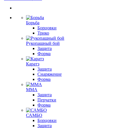
Борьба
Борцовки
Трико
Рукопашный бой
Защита
Форма
Каратэ
Защита
Снаряжение
Форма
ММА
Защита
Перчатки
Форма
САМБО
Борцовки
Защита