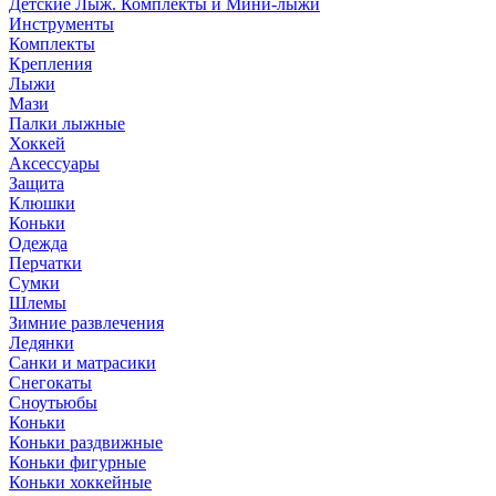
Детские Лыж. Комплекты и Мини-лыжи
Инструменты
Комплекты
Крепления
Лыжи
Мази
Палки лыжные
Хоккей
Аксессуары
Защита
Клюшки
Коньки
Одежда
Перчатки
Сумки
Шлемы
Зимние развлечения
Ледянки
Санки и матрасики
Снегокаты
Сноутьюбы
Коньки
Коньки раздвижные
Коньки фигурные
Коньки хоккейные