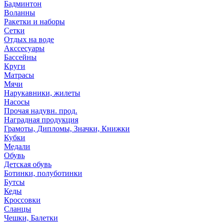
Бадминтон
Воланны
Ракетки и наборы
Сетки
Отдых на воде
Акссесуары
Бассейны
Круги
Матрасы
Мячи
Нарукавники, жилеты
Насосы
Прочая надувн. прод.
Наградная продукция
Грамоты, Дипломы, Значки, Книжки
Кубки
Медали
Обувь
Детская обувь
Ботинки, полуботинки
Бутсы
Кеды
Кроссовки
Сланцы
Чешки, Балетки