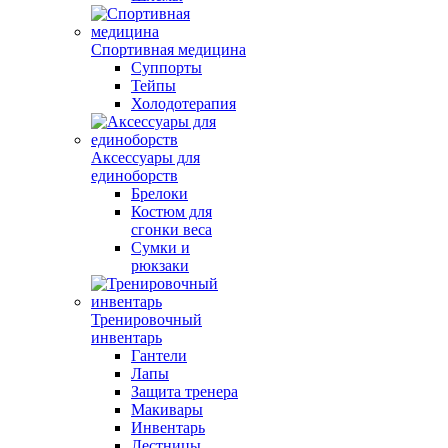
Спортивная медицина
Суппорты
Тейпы
Холодотерапия
Аксессуары для
единоборств
Брелоки
Костюм для
сгонки веса
Сумки и
рюкзаки
Тренировочный
инвентарь
Гантели
Лапы
Защита тренера
Макивары
Инвентарь
Лестницы