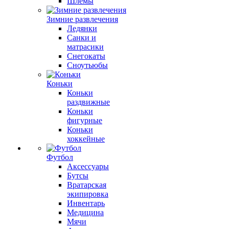
Шлемы
Зимние развлечения
Ледянки
Санки и
матрасики
Снегокаты
Сноутьюбы
Коньки
Коньки
раздвижные
Коньки
фигурные
Коньки
хоккейные
Футбол
Аксессуары
Бутсы
Вратарская
экипировка
Инвентарь
Медицина
Мячи