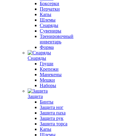
Боксерки
Перчатки
Капы
Шлемы
Снаряды
Сувениры
Тренировочный
инвентарь
Форма
Снаряды
Груши
Крепежи
Манекены
Мешки
Наборы
Защита
Бинты
Защита ног
Защита паха
Защита рук
Защита торса
Капы
Шлемы