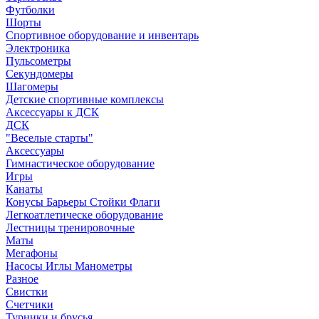
Футболки
Шорты
Спортивное оборудование и инвентарь
Электроника
Пульсометры
Секундомеры
Шагомеры
Детские спортивные комплексы
Аксессуары к ДСК
ДСК
"Веселые старты"
Аксессуары
Гимнастическое оборудование
Игры
Канаты
Конусы Барьеры Стойки Флаги
Легкоатлетическе оборудование
Лестницы тренировочные
Маты
Мегафоны
Насосы Иглы Манометры
Разное
Свистки
Счетчики
Турники и брусья