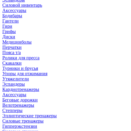
Силовой инвентарь
Аксессуары
Бодибары
Гантели
Гири
Грифы
Диски
Медицинболы
Перчатки
Пояса т/а
Ролики для пресса
Скакалки
Турники и брусья
Упоры для отжимания
Утяжелители
Эспандеры
Кардиотренажеры
Аксессуары
Беговые дорожки
Велотренажеры
Степперы
Эллиптические тренажеры
Силовые тренажеры
Гипперэкстензии