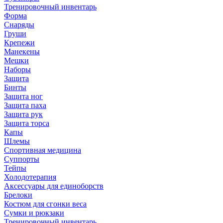
Тренировочный инвентарь
Форма
Снаряды
Груши
Крепежи
Манекены
Мешки
Наборы
Защита
Бинты
Защита ног
Защита паха
Защита рук
Защита торса
Капы
Шлемы
Спортивная медицина
Суппорты
Тейпы
Холодотерапия
Аксессуары для единоборств
Брелоки
Костюм для сгонки веса
Сумки и рюкзаки
Тренировочный инвентарь