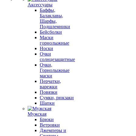
Аксессуары
Баффы,
Балаклавы,
Шарфы,
Подшлемники
Бейсболки
Маски
горнолыжные
Носки
Очки
солнцезащитные
Очки,
Горнолыжные
маски
Перчатки,
варежки
Повязки
Сумки, рюкзаки
Шапки
Мужская
Брюки
Ветровки
Джемперы и
Свитеры