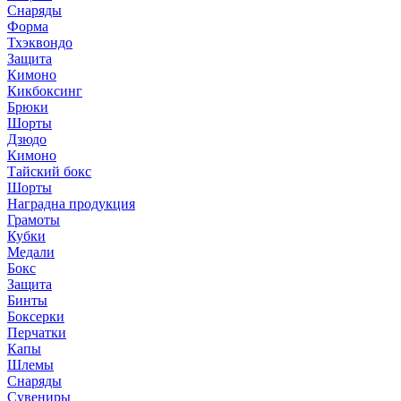
Снаряды
Форма
Тхэквондо
Защита
Кимоно
Кикбоксинг
Брюки
Шорты
Дзюдо
Кимоно
Тайский бокс
Шорты
Наградна продукция
Грамоты
Кубки
Медали
Бокс
Защита
Бинты
Боксерки
Перчатки
Капы
Шлемы
Снаряды
Сувениры