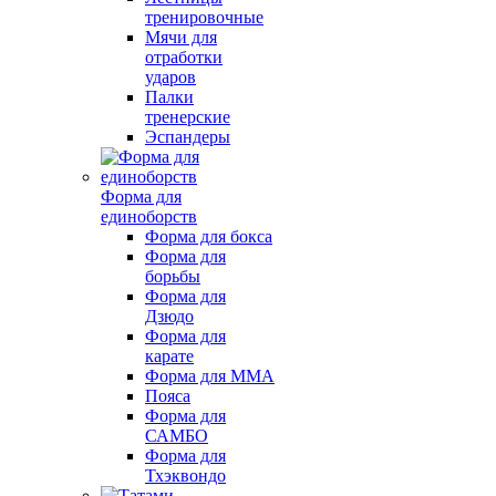
тренировочные
Мячи для
отработки
ударов
Палки
тренерские
Эспандеры
Форма для
единоборств
Форма для бокса
Форма для
борьбы
Форма для
Дзюдо
Форма для
карате
Форма для MMA
Пояса
Форма для
САМБО
Форма для
Тхэквондо