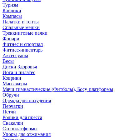
Туризм
Коврики
Компасы
Палатки и тенты
Спальные мешки
Треккинговые палки
Фонари
Фитнес и спортзал
Фитнес-инвентарь
Аксессуары
Весы
Диски Здоровья
Йога и пилатес
Коврики
Массажеры
Мячи гимнастические (Фитболы), Босу-платформы
Обручи
Одежда для похудения
Перчатки
Петли
Ролики для пресса
Скакалки
Степплатформы
Упоры для отжимания
Эспандеры