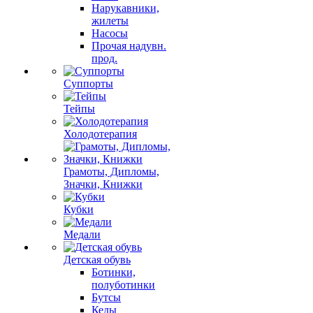
Нарукавники,
жилеты
Насосы
Прочая надувн.
прод.
Суппорты
Тейпы
Холодотерапия
Грамоты, Дипломы,
Значки, Книжки
Кубки
Медали
Детская обувь
Ботинки,
полуботинки
Бутсы
Кеды