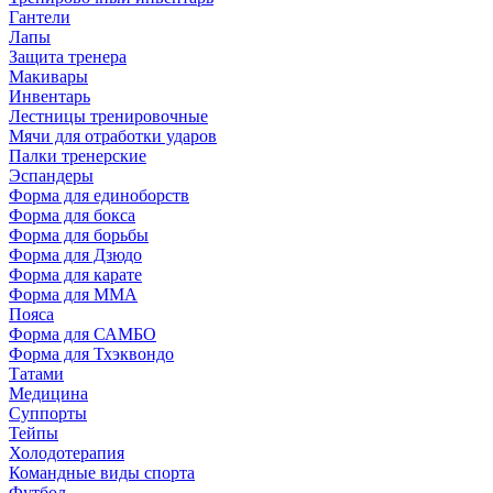
Гантели
Лапы
Защита тренера
Макивары
Инвентарь
Лестницы тренировочные
Мячи для отработки ударов
Палки тренерские
Эспандеры
Форма для единоборств
Форма для бокса
Форма для борьбы
Форма для Дзюдо
Форма для карате
Форма для MMA
Пояса
Форма для САМБО
Форма для Тхэквондо
Татами
Медицина
Суппорты
Тейпы
Холодотерапия
Командные виды спорта
Футбол