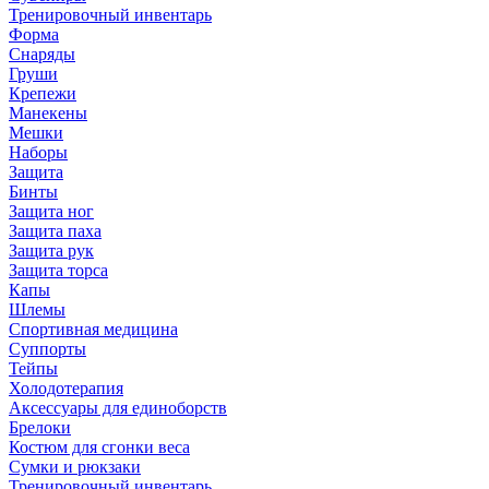
Тренировочный инвентарь
Форма
Снаряды
Груши
Крепежи
Манекены
Мешки
Наборы
Защита
Бинты
Защита ног
Защита паха
Защита рук
Защита торса
Капы
Шлемы
Спортивная медицина
Суппорты
Тейпы
Холодотерапия
Аксессуары для единоборств
Брелоки
Костюм для сгонки веса
Сумки и рюкзаки
Тренировочный инвентарь