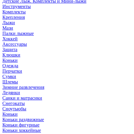
Детские Лыж. Комплекты и Мини-лыжи
Инструменты
Комплекты
Крепления
Лыжи
Мази
Палки лыжные
Хоккей
Аксессуары
Защита
Клюшки
Коньки
Одежда
Перчатки
Сумки
Шлемы
Зимние развлечения
Ледянки
Санки и матрасики
Снегокаты
Сноутьюбы
Коньки
Коньки раздвижные
Коньки фигурные
Коньки хоккейные