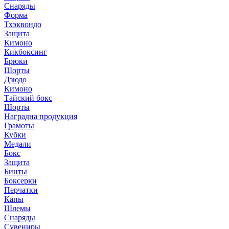
Снаряды
Форма
Тхэквондо
Защита
Кимоно
Кикбоксинг
Брюки
Шорты
Дзюдо
Кимоно
Тайский бокс
Шорты
Наградна продукция
Грамоты
Кубки
Медали
Бокс
Защита
Бинты
Боксерки
Перчатки
Капы
Шлемы
Снаряды
Сувениры