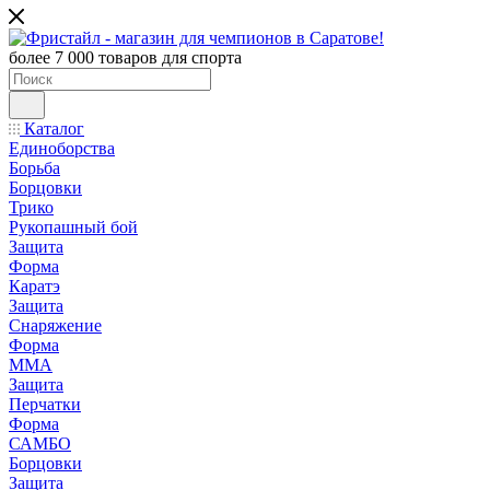
более 7 000 товаров для спорта
Каталог
Единоборства
Борьба
Борцовки
Трико
Рукопашный бой
Защита
Форма
Каратэ
Защита
Снаряжение
Форма
ММА
Защита
Перчатки
Форма
САМБО
Борцовки
Защита