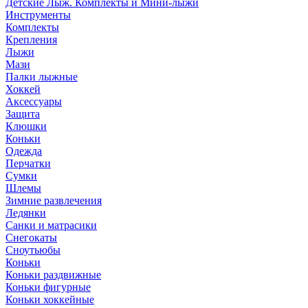
Детские Лыж. Комплекты и Мини-лыжи
Инструменты
Комплекты
Крепления
Лыжи
Мази
Палки лыжные
Хоккей
Аксессуары
Защита
Клюшки
Коньки
Одежда
Перчатки
Сумки
Шлемы
Зимние развлечения
Ледянки
Санки и матрасики
Снегокаты
Сноутьюбы
Коньки
Коньки раздвижные
Коньки фигурные
Коньки хоккейные