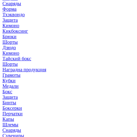
Снаряды
Форма
Тхэквондо
Защита
Кимоно
Кикбоксинг
Брюки
Шорты
Дзюдо
Кимоно
Тайский бокс
Шорты
Наградна продукция
Грамоты
Кубки
Медали
Бокс
Защита
Бинты
Боксерки
Перчатки
Капы
Шлемы
Снаряды
Сувениры