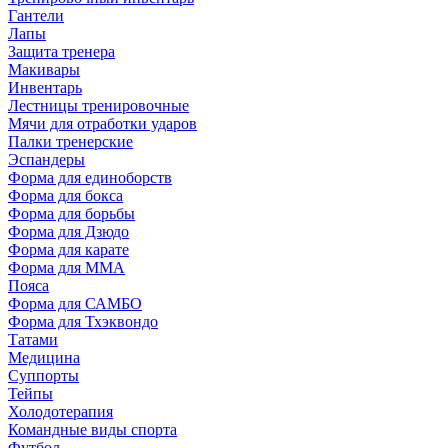
Гантели
Лапы
Защита тренера
Макивары
Инвентарь
Лестницы тренировочные
Мячи для отработки ударов
Палки тренерские
Эспандеры
Форма для единоборств
Форма для бокса
Форма для борьбы
Форма для Дзюдо
Форма для карате
Форма для MMA
Пояса
Форма для САМБО
Форма для Тхэквондо
Татами
Медицина
Суппорты
Тейпы
Холодотерапия
Командные виды спорта
Футбол