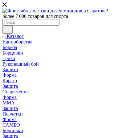
более 7 000 товаров для спорта
Каталог
Единоборства
Борьба
Борцовки
Трико
Рукопашный бой
Защита
Форма
Каратэ
Защита
Снаряжение
Форма
ММА
Защита
Перчатки
Форма
САМБО
Борцовки
Защита