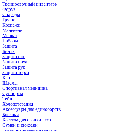
Тренировочный инвентарь
Форма
Снаряды
Груши
Крепежи
Манекены
Мешки
Наборы
Защита
Бинты
Защита ног
Защита паха
Защита рук
Защита торса
Капы
Шлемы
Спортивная медицина
Суппорты
Тейпы
Холодотерапия
Аксессуары для единоборств
Брелоки
Костюм для сгонки веса
Сумки и рюкзаки
Тренировочный инвентарь