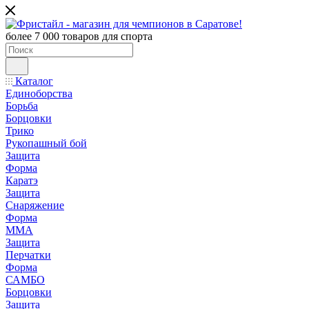
более 7 000 товаров для спорта
Каталог
Единоборства
Борьба
Борцовки
Трико
Рукопашный бой
Защита
Форма
Каратэ
Защита
Снаряжение
Форма
ММА
Защита
Перчатки
Форма
САМБО
Борцовки
Защита