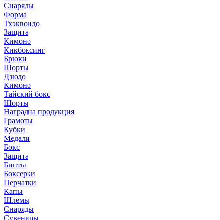
Снаряды
Форма
Тхэквондо
Защита
Кимоно
Кикбоксинг
Брюки
Шорты
Дзюдо
Кимоно
Тайский бокс
Шорты
Наградна продукция
Грамоты
Кубки
Медали
Бокс
Защита
Бинты
Боксерки
Перчатки
Капы
Шлемы
Снаряды
Сувениры