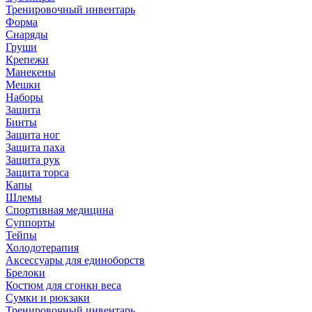
Тренировочный инвентарь
Форма
Снаряды
Груши
Крепежи
Манекены
Мешки
Наборы
Защита
Бинты
Защита ног
Защита паха
Защита рук
Защита торса
Капы
Шлемы
Спортивная медицина
Суппорты
Тейпы
Холодотерапия
Аксессуары для единоборств
Брелоки
Костюм для сгонки веса
Сумки и рюкзаки
Тренировочный инвентарь