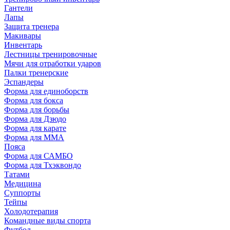
Гантели
Лапы
Защита тренера
Макивары
Инвентарь
Лестницы тренировочные
Мячи для отработки ударов
Палки тренерские
Эспандеры
Форма для единоборств
Форма для бокса
Форма для борьбы
Форма для Дзюдо
Форма для карате
Форма для MMA
Пояса
Форма для САМБО
Форма для Тхэквондо
Татами
Медицина
Суппорты
Тейпы
Холодотерапия
Командные виды спорта
Футбол