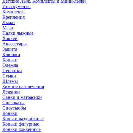
Детские Лыж. Комплекты и Мини-лыжи
Инструменты
Комплекты
Крепления
Лыжи
Мази
Палки лыжные
Хоккей
Аксессуары
Защита
Клюшки
Коньки
Одежда
Перчатки
Сумки
Шлемы
Зимние развлечения
Ледянки
Санки и матрасики
Снегокаты
Сноутьюбы
Коньки
Коньки раздвижные
Коньки фигурные
Коньки хоккейные