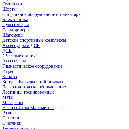
Футболки
Шорты
Спортивное оборудование и инвентарь
Электроника
Пульсометры
Секундомеры
Шагомеры
Детские спортивные комплексы
Аксессуары к ДСК
ДСК
"Веселые старты"
Аксессуары
Гимнастическое оборудование
Игры
Канаты
Конусы Барьеры Стойки Флаги
Легкоатлетическе оборудование
Лестницы тренировочные
Маты
Мегафоны
Насосы Иглы Манометры
Разное
Свистки
Счетчики
Турники и брусья