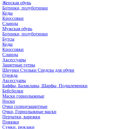
Женская обувь
Ботинки, полуботинки
Кеды
Кроссовки
Сланцы
Мужская обувь
Ботинки, полуботинки
Бутсы
Кеды
Кроссовки
Сланцы
Аксессуары
Защитные гетры
Шнурки Стельки Средсва для обуви
Одежда
Аксессуары
Баффы, Балаклавы, Шарфы, Подшлемники
Бейсболки
Маски горнолыжные
Носки
Очки солнцезащитные
Очки, Горнолыжные маски
Перчатки, варежки
Повязки
Сумки, рюкзаки