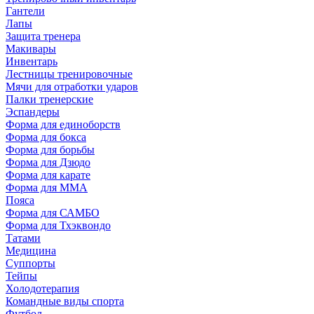
Гантели
Лапы
Защита тренера
Макивары
Инвентарь
Лестницы тренировочные
Мячи для отработки ударов
Палки тренерские
Эспандеры
Форма для единоборств
Форма для бокса
Форма для борьбы
Форма для Дзюдо
Форма для карате
Форма для MMA
Пояса
Форма для САМБО
Форма для Тхэквондо
Татами
Медицина
Суппорты
Тейпы
Холодотерапия
Командные виды спорта
Футбол