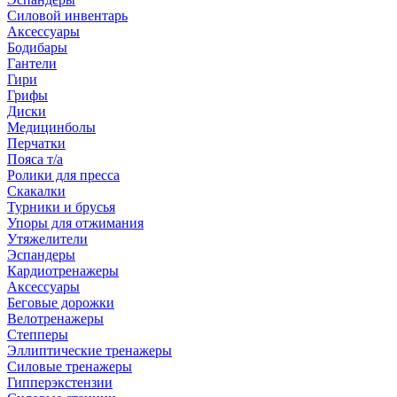
Силовой инвентарь
Аксессуары
Бодибары
Гантели
Гири
Грифы
Диски
Медицинболы
Перчатки
Пояса т/а
Ролики для пресса
Скакалки
Турники и брусья
Упоры для отжимания
Утяжелители
Эспандеры
Кардиотренажеры
Аксессуары
Беговые дорожки
Велотренажеры
Степперы
Эллиптические тренажеры
Силовые тренажеры
Гипперэкстензии