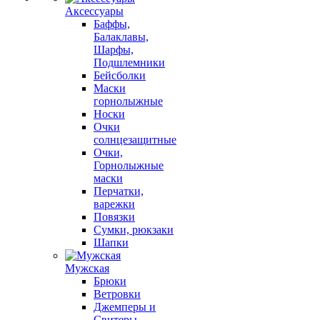
Аксессуары
Баффы,
Балаклавы,
Шарфы,
Подшлемники
Бейсболки
Маски
горнолыжные
Носки
Очки
солнцезащитные
Очки,
Горнолыжные
маски
Перчатки,
варежки
Повязки
Сумки, рюкзаки
Шапки
Мужская
Брюки
Ветровки
Джемперы и
Свитеры