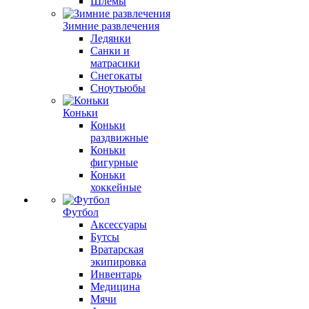
Шлемы
Зимние развлечения
Ледянки
Санки и
матрасики
Снегокаты
Сноутьюбы
Коньки
Коньки
раздвижные
Коньки
фигурные
Коньки
хоккейные
Футбол
Аксессуары
Бутсы
Вратарская
экипировка
Инвентарь
Медицина
Мячи