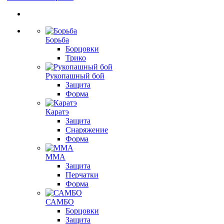
Борьба
Борцовки
Трико
Рукопашный бой
Защита
Форма
Каратэ
Защита
Снаряжение
Форма
ММА
Защита
Перчатки
Форма
САМБО
Борцовки
Защита