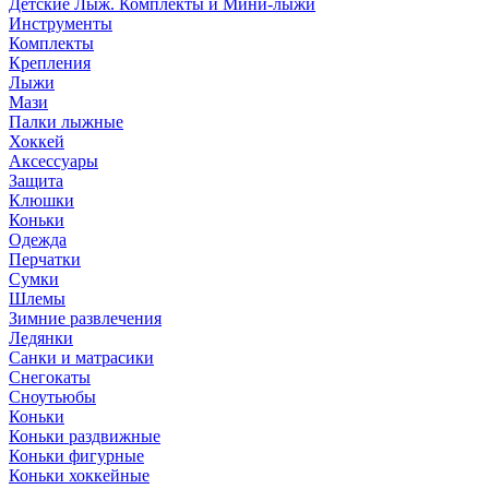
Детские Лыж. Комплекты и Мини-лыжи
Инструменты
Комплекты
Крепления
Лыжи
Мази
Палки лыжные
Хоккей
Аксессуары
Защита
Клюшки
Коньки
Одежда
Перчатки
Сумки
Шлемы
Зимние развлечения
Ледянки
Санки и матрасики
Снегокаты
Сноутьюбы
Коньки
Коньки раздвижные
Коньки фигурные
Коньки хоккейные