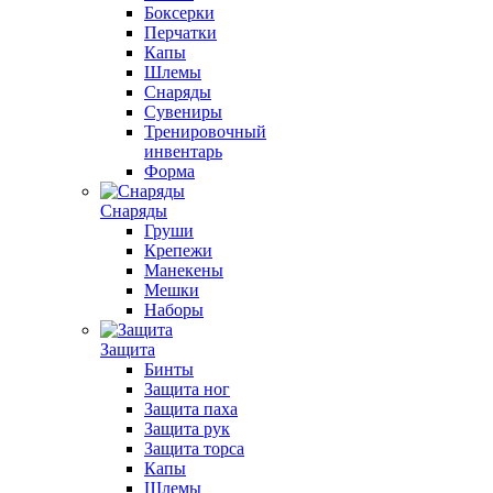
Боксерки
Перчатки
Капы
Шлемы
Снаряды
Сувениры
Тренировочный
инвентарь
Форма
Снаряды
Груши
Крепежи
Манекены
Мешки
Наборы
Защита
Бинты
Защита ног
Защита паха
Защита рук
Защита торса
Капы
Шлемы