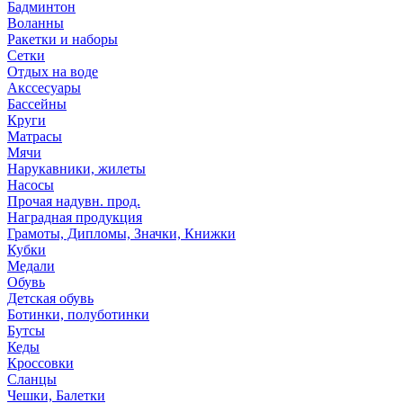
Бадминтон
Воланны
Ракетки и наборы
Сетки
Отдых на воде
Акссесуары
Бассейны
Круги
Матрасы
Мячи
Нарукавники, жилеты
Насосы
Прочая надувн. прод.
Наградная продукция
Грамоты, Дипломы, Значки, Книжки
Кубки
Медали
Обувь
Детская обувь
Ботинки, полуботинки
Бутсы
Кеды
Кроссовки
Сланцы
Чешки, Балетки