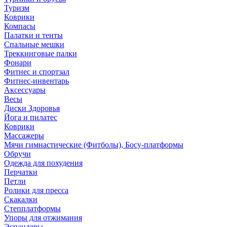
Туризм
Коврики
Компасы
Палатки и тенты
Спальные мешки
Треккинговые палки
Фонари
Фитнес и спортзал
Фитнес-инвентарь
Аксессуары
Весы
Диски Здоровья
Йога и пилатес
Коврики
Массажеры
Мячи гимнастические (Фитболы), Босу-платформы
Обручи
Одежда для похудения
Перчатки
Петли
Ролики для пресса
Скакалки
Степплатформы
Упоры для отжимания
Эспандеры