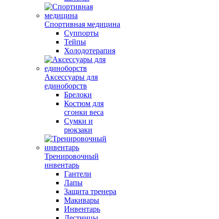
Спортивная медицина
Суппорты
Тейпы
Холодотерапия
Аксессуары для
единоборств
Брелоки
Костюм для
сгонки веса
Сумки и
рюкзаки
Тренировочный
инвентарь
Гантели
Лапы
Защита тренера
Макивары
Инвентарь
Лестницы