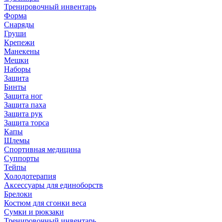
Тренировочный инвентарь
Форма
Снаряды
Груши
Крепежи
Манекены
Мешки
Наборы
Защита
Бинты
Защита ног
Защита паха
Защита рук
Защита торса
Капы
Шлемы
Спортивная медицина
Суппорты
Тейпы
Холодотерапия
Аксессуары для единоборств
Брелоки
Костюм для сгонки веса
Сумки и рюкзаки
Тренировочный инвентарь