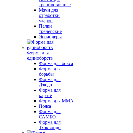
тренировочные
Мячи для
отработки
ударов
Палки
тренерские
Эспандеры
Форма для
единоборств
Форма для бокса
Форма для
борьбы
Форма для
Дзюдо
Форма для
карате
Форма для MMA
Пояса
Форма для
САМБО
Форма для
Тхэквондо