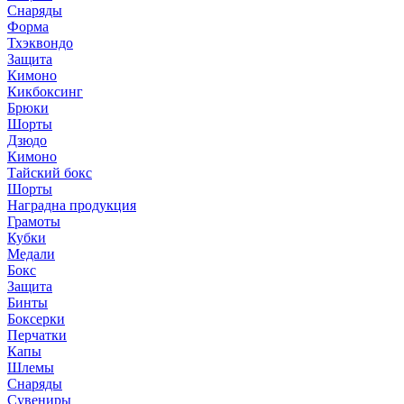
Снаряды
Форма
Тхэквондо
Защита
Кимоно
Кикбоксинг
Брюки
Шорты
Дзюдо
Кимоно
Тайский бокс
Шорты
Наградна продукция
Грамоты
Кубки
Медали
Бокс
Защита
Бинты
Боксерки
Перчатки
Капы
Шлемы
Снаряды
Сувениры