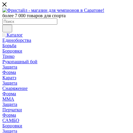
более 7 000 товаров для спорта
Каталог
Единоборства
Борьба
Борцовки
Трико
Рукопашный бой
Защита
Форма
Каратэ
Защита
Снаряжение
Форма
ММА
Защита
Перчатки
Форма
САМБО
Борцовки
Защита