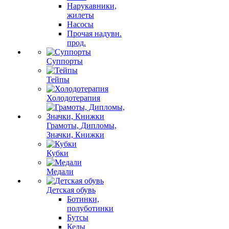
Нарукавники,
жилеты
Насосы
Прочая надувн.
прод.
Суппорты
Тейпы
Холодотерапия
Грамоты, Дипломы,
Значки, Книжки
Кубки
Медали
Детская обувь
Ботинки,
полуботинки
Бутсы
Кеды