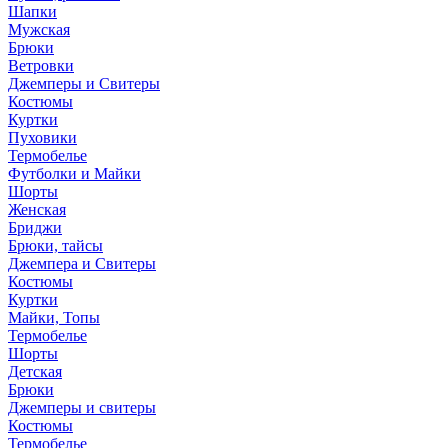
Шапки
Мужская
Брюки
Ветровки
Джемперы и Свитеры
Костюмы
Куртки
Пуховики
Термобелье
Футболки и Майки
Шорты
Женская
Бриджи
Брюки, тайсы
Джемпера и Свитеры
Костюмы
Куртки
Майки, Топы
Термобелье
Шорты
Детская
Брюки
Джемперы и свитеры
Костюмы
Термобелье