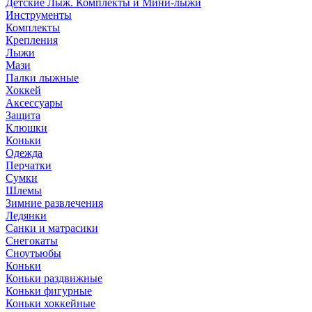
Детские Лыж. Комплекты и Мини-лыжи
Инструменты
Комплекты
Крепления
Лыжи
Мази
Палки лыжные
Хоккей
Аксессуары
Защита
Клюшки
Коньки
Одежда
Перчатки
Сумки
Шлемы
Зимние развлечения
Ледянки
Санки и матрасики
Снегокаты
Сноутьюбы
Коньки
Коньки раздвижные
Коньки фигурные
Коньки хоккейные