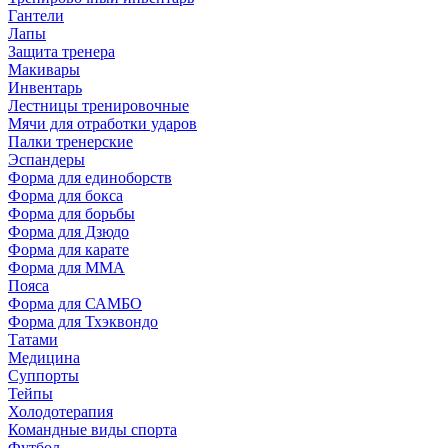
Гантели
Лапы
Защита тренера
Макивары
Инвентарь
Лестницы тренировочные
Мячи для отработки ударов
Палки тренерские
Эспандеры
Форма для единоборств
Форма для бокса
Форма для борьбы
Форма для Дзюдо
Форма для карате
Форма для MMA
Пояса
Форма для САМБО
Форма для Тхэквондо
Татами
Медицина
Суппорты
Тейпы
Холодотерапия
Командные виды спорта
Футбол