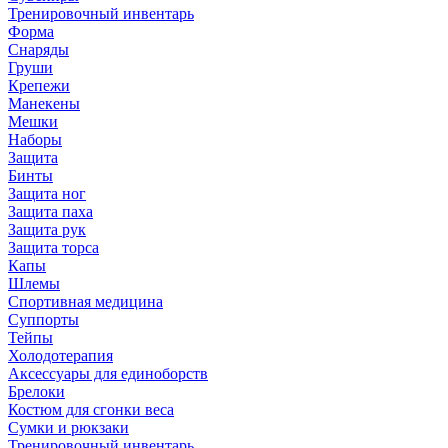
Тренировочный инвентарь
Форма
Снаряды
Груши
Крепежи
Манекены
Мешки
Наборы
Защита
Бинты
Защита ног
Защита паха
Защита рук
Защита торса
Капы
Шлемы
Спортивная медицина
Суппорты
Тейпы
Холодотерапия
Аксессуары для единоборств
Брелоки
Костюм для сгонки веса
Сумки и рюкзаки
Тренировочный инвентарь