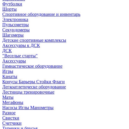
Футболки
Шорты
Спортивное оборудование и инвентарь
Электроника
Пульсометры
Секундомеры
Шагомеры
Детские спортивные комплексы
Аксессуары к ДСК
ДСК
"Веселые старты"
Аксессуары
Гимнастическое оборудование
Игры
Канаты
Конусы Барьеры Стойки Флаги
Легкоатлетическе оборудование
Лестницы тренировочные
Маты
Мегафоны
Насосы Иглы Манометры
Разное
Свистки
Счетчики
Турники и брусья