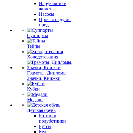
Нарукавники,
жилеты
Насосы
Прочая надувн.
прод.
Суппорты
Тейпы
Холодотерапия
Грамоты, Дипломы,
Значки, Книжки
Кубки
Медали
Детская обувь
Ботинки,
полуботинки
Бутсы
Кеды