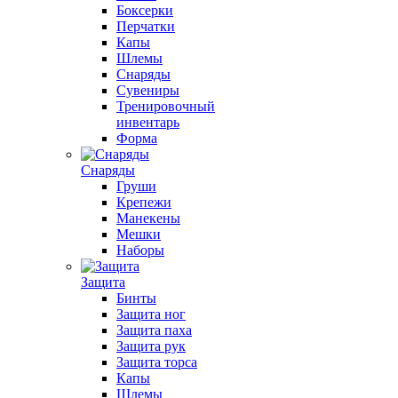
Боксерки
Перчатки
Капы
Шлемы
Снаряды
Сувениры
Тренировочный
инвентарь
Форма
Снаряды
Груши
Крепежи
Манекены
Мешки
Наборы
Защита
Бинты
Защита ног
Защита паха
Защита рук
Защита торса
Капы
Шлемы