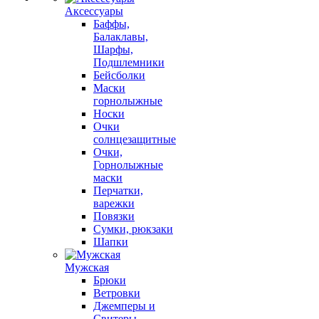
Аксессуары
Баффы,
Балаклавы,
Шарфы,
Подшлемники
Бейсболки
Маски
горнолыжные
Носки
Очки
солнцезащитные
Очки,
Горнолыжные
маски
Перчатки,
варежки
Повязки
Сумки, рюкзаки
Шапки
Мужская
Брюки
Ветровки
Джемперы и
Свитеры