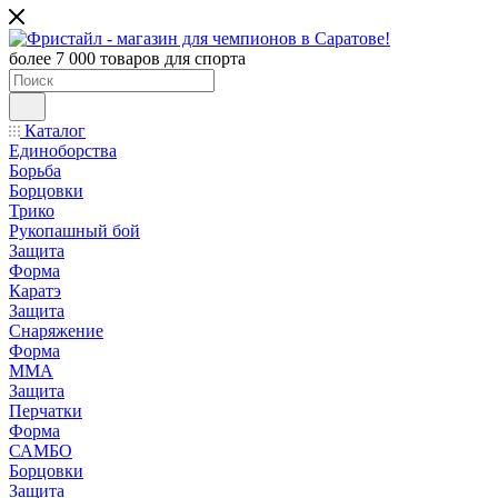
более 7 000 товаров для спорта
Каталог
Единоборства
Борьба
Борцовки
Трико
Рукопашный бой
Защита
Форма
Каратэ
Защита
Снаряжение
Форма
ММА
Защита
Перчатки
Форма
САМБО
Борцовки
Защита