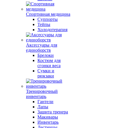
Спортивная медицина
Суппорты
Тейпы
Холодотерапия
Аксессуары для
единоборств
Брелоки
Костюм для
сгонки веса
Сумки и
рюкзаки
Тренировочный
инвентарь
Гантели
Лапы
Защита тренера
Макивары
Инвентарь
Лестницы