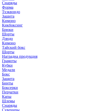
Снаряды
Форма
Тхэквондо
Защита
Кимоно
Кикбоксинг
Брюки
Шорты
Дзюдо
Кимоно
Тайский бокс
Шорты
Наградна продукция
Грамоты
Кубки
Медали
Бокс
Защита
Бинты
Боксерки
Перчатки
Капы
Шлемы
Снаряды
Сувениры