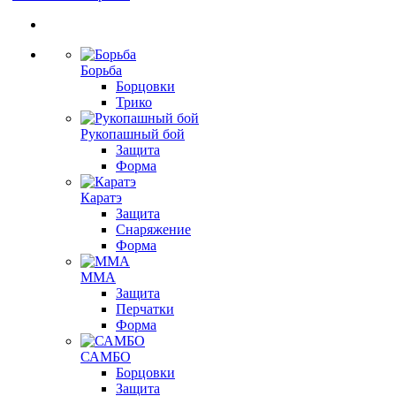
Борьба
Борцовки
Трико
Рукопашный бой
Защита
Форма
Каратэ
Защита
Снаряжение
Форма
ММА
Защита
Перчатки
Форма
САМБО
Борцовки
Защита