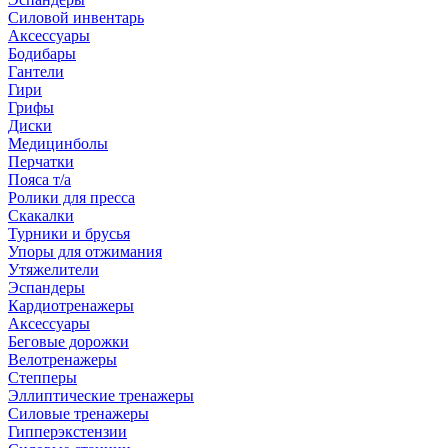
Силовой инвентарь
Аксессуары
Бодибары
Гантели
Гири
Грифы
Диски
Медицинболы
Перчатки
Пояса т/а
Ролики для пресса
Скакалки
Турники и брусья
Упоры для отжимания
Утяжелители
Эспандеры
Кардиотренажеры
Аксессуары
Беговые дорожки
Велотренажеры
Степперы
Эллиптические тренажеры
Силовые тренажеры
Гипперэкстензии