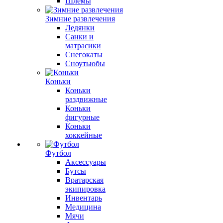
Шлемы
Зимние развлечения
Ледянки
Санки и
матрасики
Снегокаты
Сноутьюбы
Коньки
Коньки
раздвижные
Коньки
фигурные
Коньки
хоккейные
Футбол
Аксессуары
Бутсы
Вратарская
экипировка
Инвентарь
Медицина
Мячи