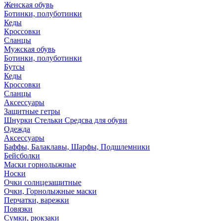
Женская обувь
Ботинки, полуботинки
Кеды
Кроссовки
Сланцы
Мужская обувь
Ботинки, полуботинки
Бутсы
Кеды
Кроссовки
Сланцы
Аксессуары
Защитные гетры
Шнурки Стельки Средсва для обуви
Одежда
Аксессуары
Баффы, Балаклавы, Шарфы, Подшлемники
Бейсболки
Маски горнолыжные
Носки
Очки солнцезащитные
Очки, Горнолыжные маски
Перчатки, варежки
Повязки
Сумки, рюкзаки