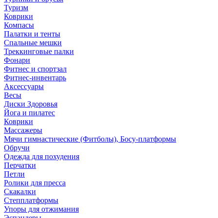
Туризм
Коврики
Компасы
Палатки и тенты
Спальные мешки
Треккинговые палки
Фонари
Фитнес и спортзал
Фитнес-инвентарь
Аксессуары
Весы
Диски Здоровья
Йога и пилатес
Коврики
Массажеры
Мячи гимнастические (Фитболы), Босу-платформы
Обручи
Одежда для похудения
Перчатки
Петли
Ролики для пресса
Скакалки
Степплатформы
Упоры для отжимания
Эспандеры