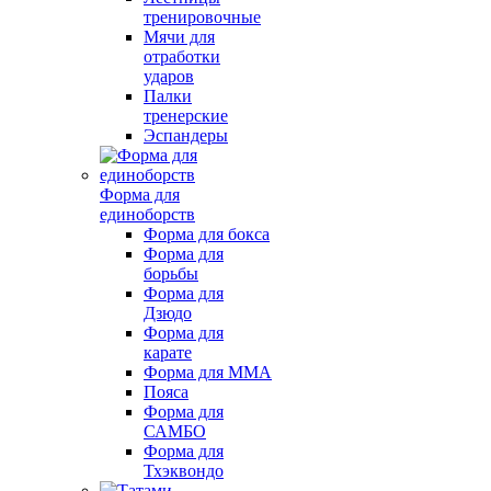
тренировочные
Мячи для
отработки
ударов
Палки
тренерские
Эспандеры
Форма для
единоборств
Форма для бокса
Форма для
борьбы
Форма для
Дзюдо
Форма для
карате
Форма для MMA
Пояса
Форма для
САМБО
Форма для
Тхэквондо