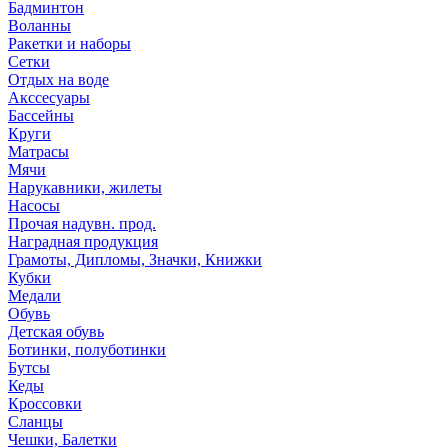
Бадминтон
Воланны
Ракетки и наборы
Сетки
Отдых на воде
Акссесуары
Бассейны
Круги
Матрасы
Мячи
Нарукавники, жилеты
Насосы
Прочая надувн. прод.
Наградная продукция
Грамоты, Дипломы, Значки, Книжки
Кубки
Медали
Обувь
Детская обувь
Ботинки, полуботинки
Бутсы
Кеды
Кроссовки
Сланцы
Чешки, Балетки