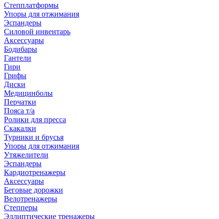
Степплатформы
Упоры для отжимания
Эспандеры
Силовой инвентарь
Аксессуары
Бодибары
Гантели
Гири
Грифы
Диски
Медицинболы
Перчатки
Пояса т/а
Ролики для пресса
Скакалки
Турники и брусья
Упоры для отжимания
Утяжелители
Эспандеры
Кардиотренажеры
Аксессуары
Беговые дорожки
Велотренажеры
Степперы
Эллиптические тренажеры