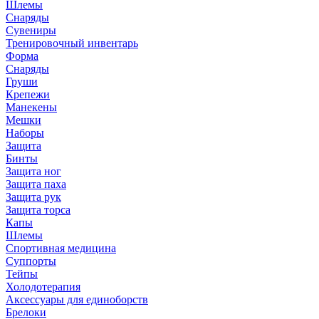
Шлемы
Снаряды
Сувениры
Тренировочный инвентарь
Форма
Снаряды
Груши
Крепежи
Манекены
Мешки
Наборы
Защита
Бинты
Защита ног
Защита паха
Защита рук
Защита торса
Капы
Шлемы
Спортивная медицина
Суппорты
Тейпы
Холодотерапия
Аксессуары для единоборств
Брелоки