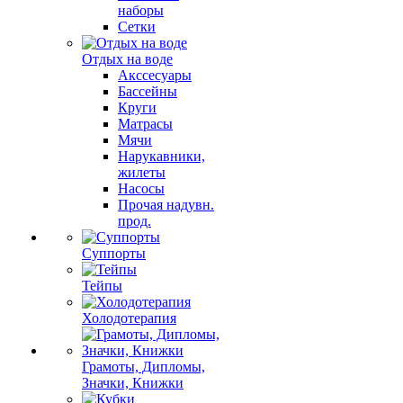
наборы
Сетки
Отдых на воде
Акссесуары
Бассейны
Круги
Матрасы
Мячи
Нарукавники,
жилеты
Насосы
Прочая надувн.
прод.
Суппорты
Тейпы
Холодотерапия
Грамоты, Дипломы,
Значки, Книжки