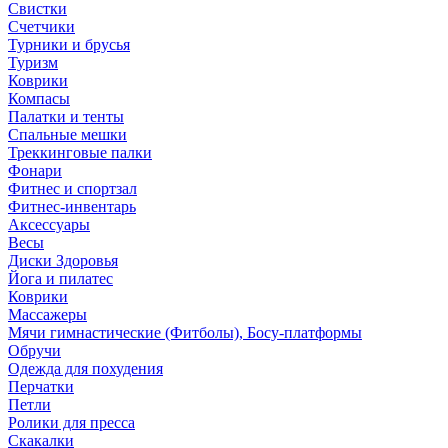
Свистки
Счетчики
Турники и брусья
Туризм
Коврики
Компасы
Палатки и тенты
Спальные мешки
Треккинговые палки
Фонари
Фитнес и спортзал
Фитнес-инвентарь
Аксессуары
Весы
Диски Здоровья
Йога и пилатес
Коврики
Массажеры
Мячи гимнастические (Фитболы), Босу-платформы
Обручи
Одежда для похудения
Перчатки
Петли
Ролики для пресса
Скакалки