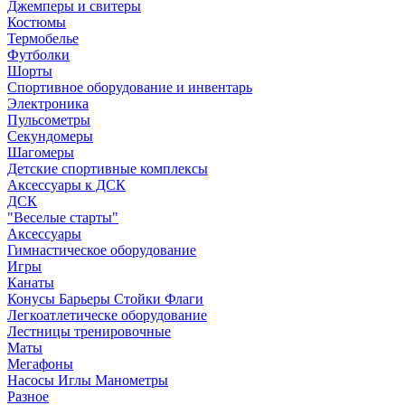
Джемперы и свитеры
Костюмы
Термобелье
Футболки
Шорты
Спортивное оборудование и инвентарь
Электроника
Пульсометры
Секундомеры
Шагомеры
Детские спортивные комплексы
Аксессуары к ДСК
ДСК
"Веселые старты"
Аксессуары
Гимнастическое оборудование
Игры
Канаты
Конусы Барьеры Стойки Флаги
Легкоатлетическе оборудование
Лестницы тренировочные
Маты
Мегафоны
Насосы Иглы Манометры
Разное