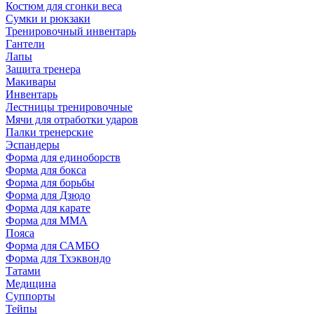
Костюм для сгонки веса
Сумки и рюкзаки
Тренировочный инвентарь
Гантели
Лапы
Защита тренера
Макивары
Инвентарь
Лестницы тренировочные
Мячи для отработки ударов
Палки тренерские
Эспандеры
Форма для единоборств
Форма для бокса
Форма для борьбы
Форма для Дзюдо
Форма для карате
Форма для MMA
Пояса
Форма для САМБО
Форма для Тхэквондо
Татами
Медицина
Суппорты
Тейпы