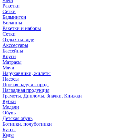
мячи
Ракетки
Сетки
Бадминтон
Воланны
Ракетки и наборы
Сетки
Отдых на воде
Акссесуары
Бассейны
Круги
Матрасы
Мячи
Нарукавники, жилеты
Насосы
Прочая надувн. прод.
Наградная продукция
Грамоты, Дипломы, Значки, Книжки
Кубки
Медали
Обувь
Детская обувь
Ботинки, полуботинки
Бутсы
Кеды