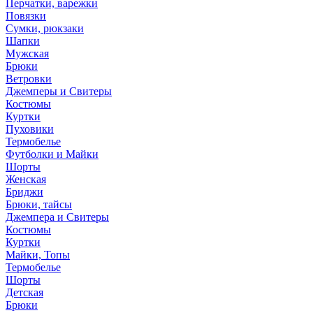
Перчатки, варежки
Повязки
Сумки, рюкзаки
Шапки
Мужская
Брюки
Ветровки
Джемперы и Свитеры
Костюмы
Куртки
Пуховики
Термобелье
Футболки и Майки
Шорты
Женская
Бриджи
Брюки, тайсы
Джемпера и Свитеры
Костюмы
Куртки
Майки, Топы
Термобелье
Шорты
Детская
Брюки