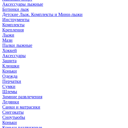
Аксессуары лыжные
Ботинки лыж
Детские Лыж. Комплекты и Мини-лыжи
Инструменты
Комплекты
Крепления
Лыжи
Мази
Палки лыжные
Хоккей
Аксессуары
Защита
Клюшки
Коньки
Одежда
Перчатки
Сумки
Шлемы
Зимние развлечения
Ледянки
Санки и матрасики
Снегокаты
Сноутьюбы
Коньки
Коньки раздвижные