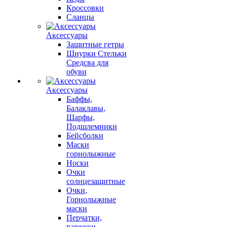
Кроссовки
Сланцы
Аксессуары
Защитные гетры
Шнурки Стельки
Средсва для
обуви
Аксессуары
Баффы,
Балаклавы,
Шарфы,
Подшлемники
Бейсболки
Маски
горнолыжные
Носки
Очки
солнцезащитные
Очки,
Горнолыжные
маски
Перчатки,
варежки