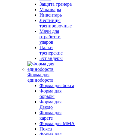
Защита тренера
Макивары
Инвентарь
Лестницы
тренировочные
Мячи для
отработки
ударов
Палки
тренерские
Эспандеры
Форма для
единоборств
Форма для бокса
Форма для
борьбы
Форма для
Дзюдо
Форма для
карате
Форма для MMA
Пояса
Форма для