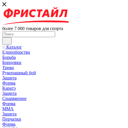
более 7 000 товаров для спорта
Каталог
Единоборства
Борьба
Борцовки
Трико
Рукопашный бой
Защита
Форма
Каратэ
Защита
Снаряжение
Форма
ММА
Защита
Перчатки
Форма