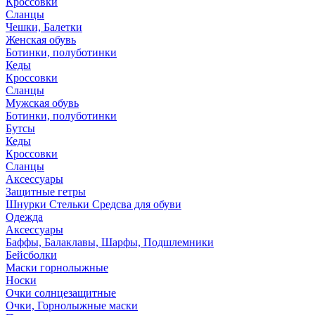
Кроссовки
Сланцы
Чешки, Балетки
Женская обувь
Ботинки, полуботинки
Кеды
Кроссовки
Сланцы
Мужская обувь
Ботинки, полуботинки
Бутсы
Кеды
Кроссовки
Сланцы
Аксессуары
Защитные гетры
Шнурки Стельки Средсва для обуви
Одежда
Аксессуары
Баффы, Балаклавы, Шарфы, Подшлемники
Бейсболки
Маски горнолыжные
Носки
Очки солнцезащитные
Очки, Горнолыжные маски