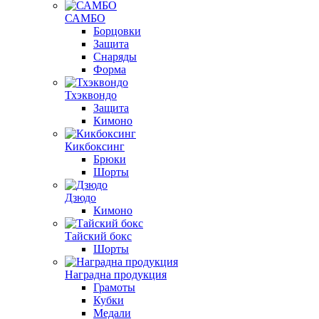
САМБО
Борцовки
Защита
Снаряды
Форма
Тхэквондо
Защита
Кимоно
Кикбоксинг
Брюки
Шорты
Дзюдо
Кимоно
Тайский бокс
Шорты
Наградна продукция
Грамоты
Кубки
Медали