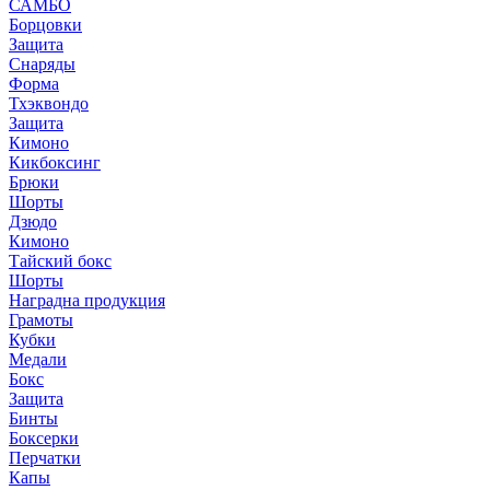
САМБО
Борцовки
Защита
Снаряды
Форма
Тхэквондо
Защита
Кимоно
Кикбоксинг
Брюки
Шорты
Дзюдо
Кимоно
Тайский бокс
Шорты
Наградна продукция
Грамоты
Кубки
Медали
Бокс
Защита
Бинты
Боксерки
Перчатки
Капы