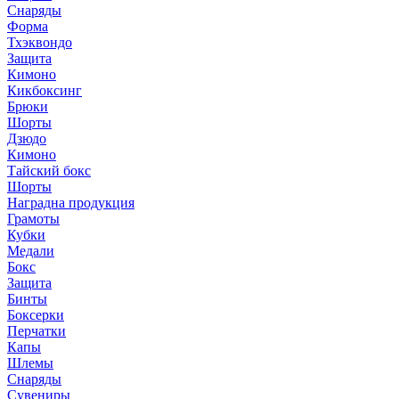
Снаряды
Форма
Тхэквондо
Защита
Кимоно
Кикбоксинг
Брюки
Шорты
Дзюдо
Кимоно
Тайский бокс
Шорты
Наградна продукция
Грамоты
Кубки
Медали
Бокс
Защита
Бинты
Боксерки
Перчатки
Капы
Шлемы
Снаряды
Сувениры