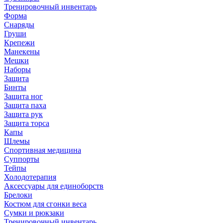
Тренировочный инвентарь
Форма
Снаряды
Груши
Крепежи
Манекены
Мешки
Наборы
Защита
Бинты
Защита ног
Защита паха
Защита рук
Защита торса
Капы
Шлемы
Спортивная медицина
Суппорты
Тейпы
Холодотерапия
Аксессуары для единоборств
Брелоки
Костюм для сгонки веса
Сумки и рюкзаки
Тренировочный инвентарь