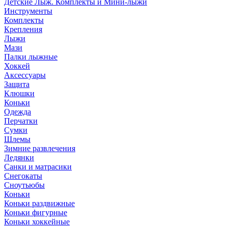
Детские Лыж. Комплекты и Мини-лыжи
Инструменты
Комплекты
Крепления
Лыжи
Мази
Палки лыжные
Хоккей
Аксессуары
Защита
Клюшки
Коньки
Одежда
Перчатки
Сумки
Шлемы
Зимние развлечения
Ледянки
Санки и матрасики
Снегокаты
Сноутьюбы
Коньки
Коньки раздвижные
Коньки фигурные
Коньки хоккейные