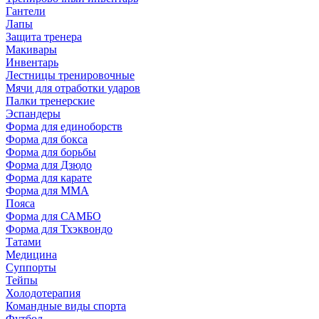
Гантели
Лапы
Защита тренера
Макивары
Инвентарь
Лестницы тренировочные
Мячи для отработки ударов
Палки тренерские
Эспандеры
Форма для единоборств
Форма для бокса
Форма для борьбы
Форма для Дзюдо
Форма для карате
Форма для MMA
Пояса
Форма для САМБО
Форма для Тхэквондо
Татами
Медицина
Суппорты
Тейпы
Холодотерапия
Командные виды спорта
Футбол