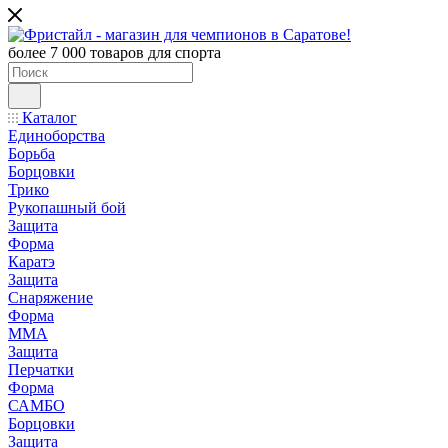
более 7 000 товаров для спорта
Каталог
Единоборства
Борьба
Борцовки
Трико
Рукопашный бой
Защита
Форма
Каратэ
Защита
Снаряжение
Форма
ММА
Защита
Перчатки
Форма
САМБО
Борцовки
Защита