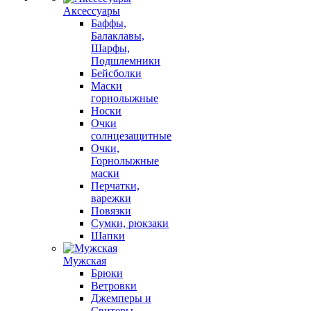
Аксессуары
Баффы,
Балаклавы,
Шарфы,
Подшлемники
Бейсболки
Маски
горнолыжные
Носки
Очки
солнцезащитные
Очки,
Горнолыжные
маски
Перчатки,
варежки
Повязки
Сумки, рюкзаки
Шапки
Мужская
Брюки
Ветровки
Джемперы и
Свитеры