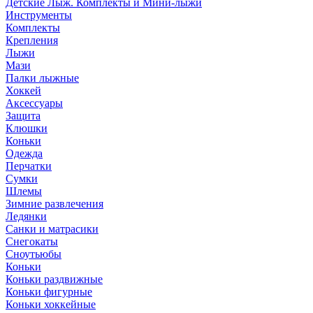
Детские Лыж. Комплекты и Мини-лыжи
Инструменты
Комплекты
Крепления
Лыжи
Мази
Палки лыжные
Хоккей
Аксессуары
Защита
Клюшки
Коньки
Одежда
Перчатки
Сумки
Шлемы
Зимние развлечения
Ледянки
Санки и матрасики
Снегокаты
Сноутьюбы
Коньки
Коньки раздвижные
Коньки фигурные
Коньки хоккейные