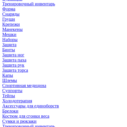
Тренировочный инвентарь
Форма
Снаряды
Груши
Крепежи
Манекены
Мешки
Наборы
Защита
Бинты
Защита ног
Защита паха
Защита рук
Защита торса
Капы
Шлемы
Спортивная медицина
Суппорты
Тейпы
Холодотерапия
Аксессуары для единоборств
Брелоки
Костюм для сгонки веса
Сумки и рюкзаки
Тренировочный инвентарь