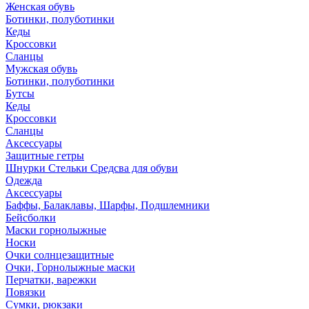
Женская обувь
Ботинки, полуботинки
Кеды
Кроссовки
Сланцы
Мужская обувь
Ботинки, полуботинки
Бутсы
Кеды
Кроссовки
Сланцы
Аксессуары
Защитные гетры
Шнурки Стельки Средсва для обуви
Одежда
Аксессуары
Баффы, Балаклавы, Шарфы, Подшлемники
Бейсболки
Маски горнолыжные
Носки
Очки солнцезащитные
Очки, Горнолыжные маски
Перчатки, варежки
Повязки
Сумки, рюкзаки