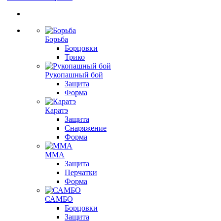
Борьба
Борцовки
Трико
Рукопашный бой
Защита
Форма
Каратэ
Защита
Снаряжение
Форма
ММА
Защита
Перчатки
Форма
САМБО
Борцовки
Защита