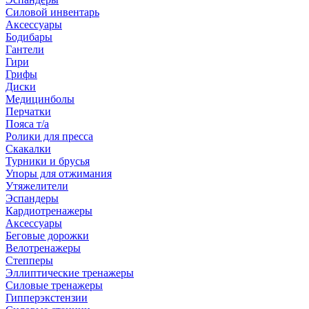
Силовой инвентарь
Аксессуары
Бодибары
Гантели
Гири
Грифы
Диски
Медицинболы
Перчатки
Пояса т/а
Ролики для пресса
Скакалки
Турники и брусья
Упоры для отжимания
Утяжелители
Эспандеры
Кардиотренажеры
Аксессуары
Беговые дорожки
Велотренажеры
Степперы
Эллиптические тренажеры
Силовые тренажеры
Гипперэкстензии