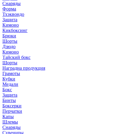
Снаряды
Форма
Тхэквондо
Защита
Кимоно
Кикбоксинг
Брюки
Шорты
Дзюдо
Кимоно
Тайский бокс
Шорты
Наградна продукция
Грамоты
Кубки
Медали
Бокс
Защита
Бинты
Боксерки
Перчатки
Капы
Шлемы
Снаряды
Сувениры