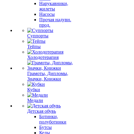
Нарукавники,
жилеты
Насосы
Прочая надувн.
прод.
Суппорты
Тейпы
Холодотерапия
Грамоты, Дипломы,
Значки, Книжки
Кубки
Медали
Детская обувь
Ботинки,
полуботинки
Бутсы
Кеды