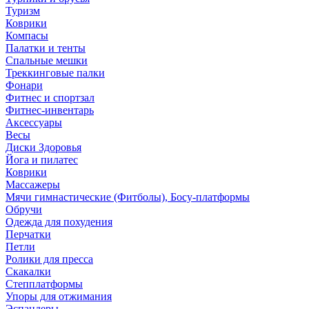
Туризм
Коврики
Компасы
Палатки и тенты
Спальные мешки
Треккинговые палки
Фонари
Фитнес и спортзал
Фитнес-инвентарь
Аксессуары
Весы
Диски Здоровья
Йога и пилатес
Коврики
Массажеры
Мячи гимнастические (Фитболы), Босу-платформы
Обручи
Одежда для похудения
Перчатки
Петли
Ролики для пресса
Скакалки
Степплатформы
Упоры для отжимания
Эспандеры