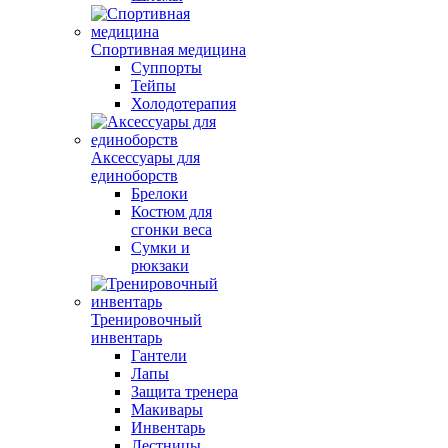
Спортивная медицина
Суппорты
Тейпы
Холодотерапия
Аксессуары для
единоборств
Брелоки
Костюм для
сгонки веса
Сумки и
рюкзаки
Тренировочный
инвентарь
Гантели
Лапы
Защита тренера
Макивары
Инвентарь
Лестницы