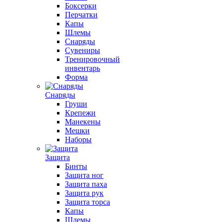
Боксерки
Перчатки
Капы
Шлемы
Снаряды
Сувениры
Тренировочный
инвентарь
Форма
Снаряды
Груши
Крепежи
Манекены
Мешки
Наборы
Защита
Бинты
Защита ног
Защита паха
Защита рук
Защита торса
Капы
Шлемы