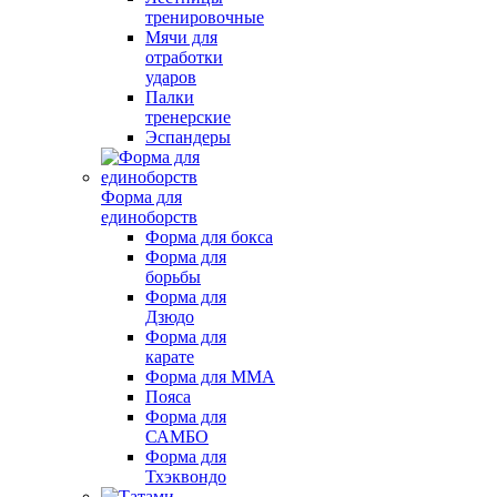
тренировочные
Мячи для
отработки
ударов
Палки
тренерские
Эспандеры
Форма для
единоборств
Форма для бокса
Форма для
борьбы
Форма для
Дзюдо
Форма для
карате
Форма для MMA
Пояса
Форма для
САМБО
Форма для
Тхэквондо