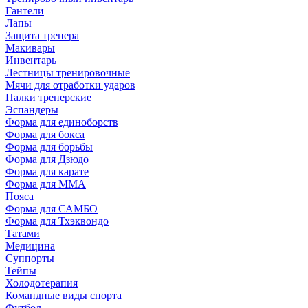
Гантели
Лапы
Защита тренера
Макивары
Инвентарь
Лестницы тренировочные
Мячи для отработки ударов
Палки тренерские
Эспандеры
Форма для единоборств
Форма для бокса
Форма для борьбы
Форма для Дзюдо
Форма для карате
Форма для MMA
Пояса
Форма для САМБО
Форма для Тхэквондо
Татами
Медицина
Суппорты
Тейпы
Холодотерапия
Командные виды спорта
Футбол