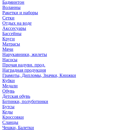
Бадминтон
Воланны
Ракетки и наборы
Сетки
Отдых на воде
Акссесуары
Бассейны
Круги
Матрасы
Мячи
Нарукавники, жилеты
Насосы
Прочая надувн. прод.
Наградная продукция
Грамоты, Дипломы, Значки, Книжки
Кубки
Медали
Обувь
Детская обувь
Ботинки, полуботинки
Бутсы
Кеды
Кроссовки
Сланцы
Чешки, Балетки