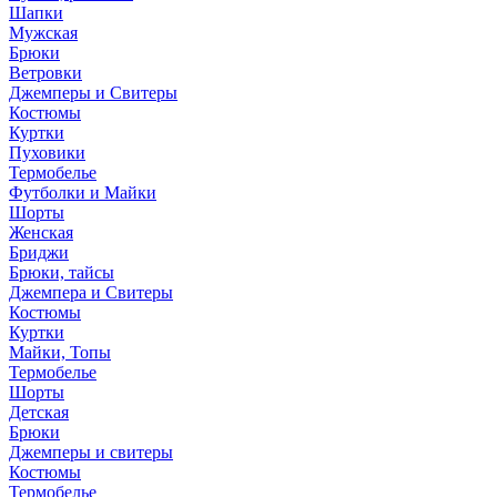
Шапки
Мужская
Брюки
Ветровки
Джемперы и Свитеры
Костюмы
Куртки
Пуховики
Термобелье
Футболки и Майки
Шорты
Женская
Бриджи
Брюки, тайсы
Джемпера и Свитеры
Костюмы
Куртки
Майки, Топы
Термобелье
Шорты
Детская
Брюки
Джемперы и свитеры
Костюмы
Термобелье