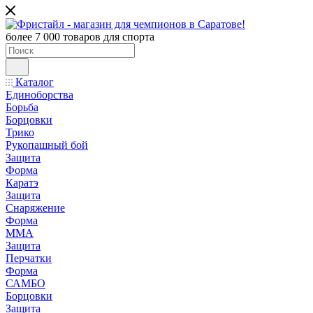
более 7 000 товаров для спорта
Каталог
Единоборства
Борьба
Борцовки
Трико
Рукопашный бой
Защита
Форма
Каратэ
Защита
Снаряжение
Форма
ММА
Защита
Перчатки
Форма
САМБО
Борцовки
Защита