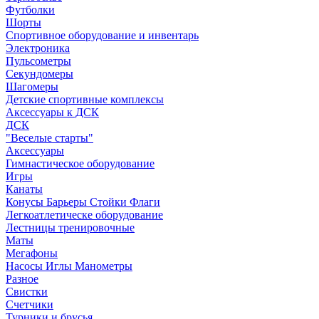
Футболки
Шорты
Спортивное оборудование и инвентарь
Электроника
Пульсометры
Секундомеры
Шагомеры
Детские спортивные комплексы
Аксессуары к ДСК
ДСК
"Веселые старты"
Аксессуары
Гимнастическое оборудование
Игры
Канаты
Конусы Барьеры Стойки Флаги
Легкоатлетическе оборудование
Лестницы тренировочные
Маты
Мегафоны
Насосы Иглы Манометры
Разное
Свистки
Счетчики
Турники и брусья