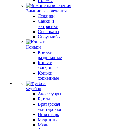
Шлемы
Зимние развлечения
Ледянки
Санки и
матрасики
Снегокаты
Сноутьюбы
Коньки
Коньки
раздвижные
Коньки
фигурные
Коньки
хоккейные
Футбол
Аксессуары
Бутсы
Вратарская
экипировка
Инвентарь
Медицина
Мячи