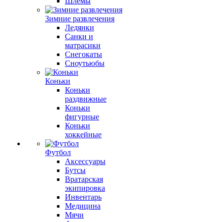
Шлемы
Зимние развлечения
Ледянки
Санки и
матрасики
Снегокаты
Сноутьюбы
Коньки
Коньки
раздвижные
Коньки
фигурные
Коньки
хоккейные
Футбол
Аксессуары
Бутсы
Вратарская
экипировка
Инвентарь
Медицина
Мячи