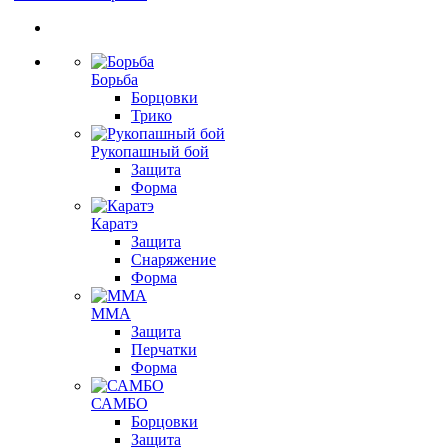
Борьба
Борцовки
Трико
Рукопашный бой
Защита
Форма
Каратэ
Защита
Снаряжение
Форма
ММА
Защита
Перчатки
Форма
САМБО
Борцовки
Защита