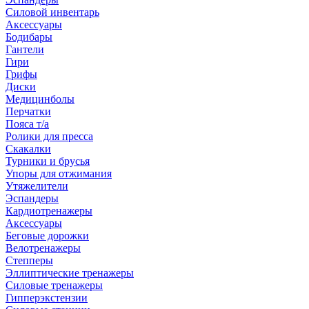
Силовой инвентарь
Аксессуары
Бодибары
Гантели
Гири
Грифы
Диски
Медицинболы
Перчатки
Пояса т/а
Ролики для пресса
Скакалки
Турники и брусья
Упоры для отжимания
Утяжелители
Эспандеры
Кардиотренажеры
Аксессуары
Беговые дорожки
Велотренажеры
Степперы
Эллиптические тренажеры
Силовые тренажеры
Гипперэкстензии