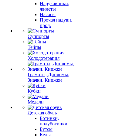
Нарукавники,
жилеты
Насосы
Прочая надувн.
прод.
Суппорты
Тейпы
Холодотерапия
Грамоты, Дипломы,
Значки, Книжки
Кубки
Медали
Детская обувь
Ботинки,
полуботинки
Бутсы
Кеды