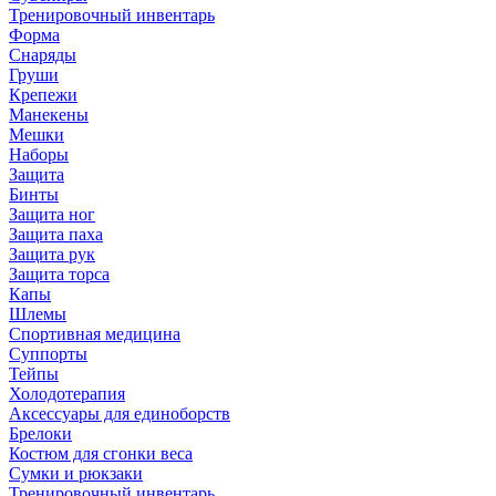
Тренировочный инвентарь
Форма
Снаряды
Груши
Крепежи
Манекены
Мешки
Наборы
Защита
Бинты
Защита ног
Защита паха
Защита рук
Защита торса
Капы
Шлемы
Спортивная медицина
Суппорты
Тейпы
Холодотерапия
Аксессуары для единоборств
Брелоки
Костюм для сгонки веса
Сумки и рюкзаки
Тренировочный инвентарь