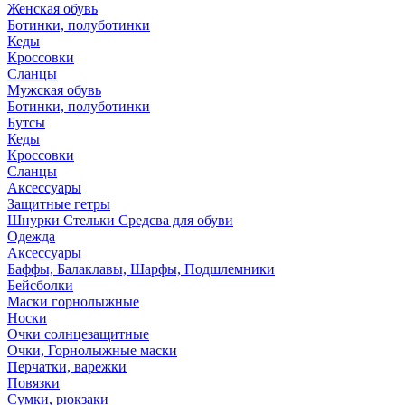
Женская обувь
Ботинки, полуботинки
Кеды
Кроссовки
Сланцы
Мужская обувь
Ботинки, полуботинки
Бутсы
Кеды
Кроссовки
Сланцы
Аксессуары
Защитные гетры
Шнурки Стельки Средсва для обуви
Одежда
Аксессуары
Баффы, Балаклавы, Шарфы, Подшлемники
Бейсболки
Маски горнолыжные
Носки
Очки солнцезащитные
Очки, Горнолыжные маски
Перчатки, варежки
Повязки
Сумки, рюкзаки