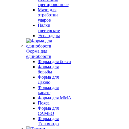
тренировочные
Мячи для
отработки
ударов
Палки
тренерские
Эспандеры
Форма для
единоборств
Форма для бокса
Форма для
борьбы
Форма для
Дзюдо
Форма для
карате
Форма для MMA
Пояса
Форма для
САМБО
Форма для
Тхэквондо