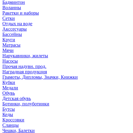
Бадминтон
Воланны
Ракетки и наборы
Сетки
Отдых на воде
Акссесуары
Бассейны
Круги
Матрасы
Мячи
Нарукавники, жилеты
Насосы
Прочая надувн. прод.
Наградная продукция
Грамоты, Дипломы, Значки, Книжки
Кубки
Медали
Обувь
Детская обувь
Ботинки, полуботинки
Бутсы
Кеды
Кроссовки
Сланцы
Чешки, Балетки