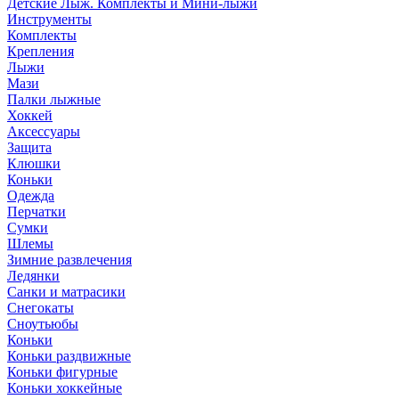
Детские Лыж. Комплекты и Мини-лыжи
Инструменты
Комплекты
Крепления
Лыжи
Мази
Палки лыжные
Хоккей
Аксессуары
Защита
Клюшки
Коньки
Одежда
Перчатки
Сумки
Шлемы
Зимние развлечения
Ледянки
Санки и матрасики
Снегокаты
Сноутьюбы
Коньки
Коньки раздвижные
Коньки фигурные
Коньки хоккейные