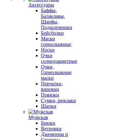
Аксессуары
Баффы,
Балаклавы,
Шарфы,
Подшлемники
Бейсболки
Маски
горнолыжные
Носки
Очки
солнцезащитные
Очки,
Горнолыжные
маски
Перчатки,
варежки
Повязки
Сумки, рюкзаки
Шапки
Мужская
Брюки
Ветровки
Джемперы и
Свитеры