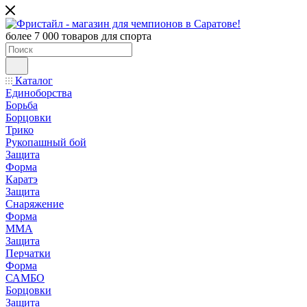
более 7 000 товаров для спорта
Каталог
Единоборства
Борьба
Борцовки
Трико
Рукопашный бой
Защита
Форма
Каратэ
Защита
Снаряжение
Форма
ММА
Защита
Перчатки
Форма
САМБО
Борцовки
Защита