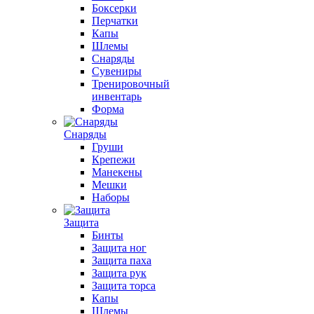
Боксерки
Перчатки
Капы
Шлемы
Снаряды
Сувениры
Тренировочный
инвентарь
Форма
Снаряды
Груши
Крепежи
Манекены
Мешки
Наборы
Защита
Бинты
Защита ног
Защита паха
Защита рук
Защита торса
Капы
Шлемы