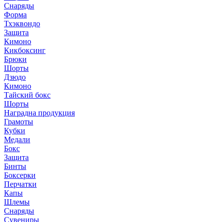
Снаряды
Форма
Тхэквондо
Защита
Кимоно
Кикбоксинг
Брюки
Шорты
Дзюдо
Кимоно
Тайский бокс
Шорты
Наградна продукция
Грамоты
Кубки
Медали
Бокс
Защита
Бинты
Боксерки
Перчатки
Капы
Шлемы
Снаряды
Сувениры