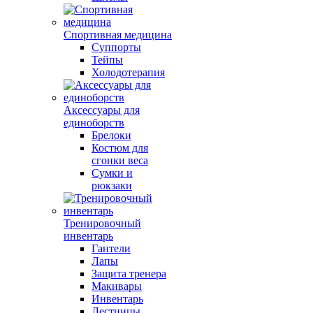
Спортивная медицина
Суппорты
Тейпы
Холодотерапия
Аксессуары для
единоборств
Брелоки
Костюм для
сгонки веса
Сумки и
рюкзаки
Тренировочный
инвентарь
Гантели
Лапы
Защита тренера
Макивары
Инвентарь
Лестницы