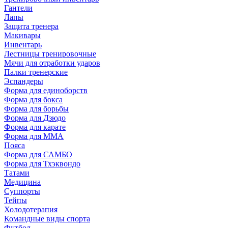
Гантели
Лапы
Защита тренера
Макивары
Инвентарь
Лестницы тренировочные
Мячи для отработки ударов
Палки тренерские
Эспандеры
Форма для единоборств
Форма для бокса
Форма для борьбы
Форма для Дзюдо
Форма для карате
Форма для MMA
Пояса
Форма для САМБО
Форма для Тхэквондо
Татами
Медицина
Суппорты
Тейпы
Холодотерапия
Командные виды спорта
Футбол