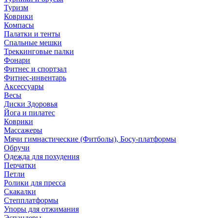
Туризм
Коврики
Компасы
Палатки и тенты
Спальные мешки
Треккинговые палки
Фонари
Фитнес и спортзал
Фитнес-инвентарь
Аксессуары
Весы
Диски Здоровья
Йога и пилатес
Коврики
Массажеры
Мячи гимнастические (Фитболы), Босу-платформы
Обручи
Одежда для похудения
Перчатки
Петли
Ролики для пресса
Скакалки
Степплатформы
Упоры для отжимания
Эспандеры