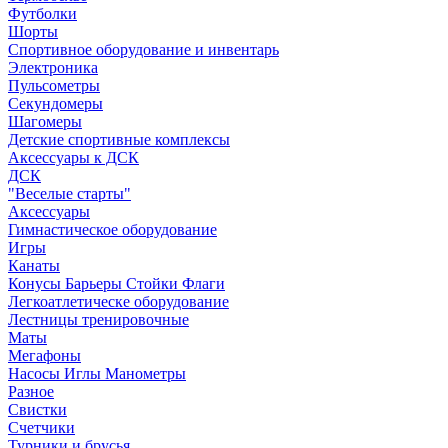
Футболки
Шорты
Спортивное оборудование и инвентарь
Электроника
Пульсометры
Секундомеры
Шагомеры
Детские спортивные комплексы
Аксессуары к ДСК
ДСК
"Веселые старты"
Аксессуары
Гимнастическое оборудование
Игры
Канаты
Конусы Барьеры Стойки Флаги
Легкоатлетическе оборудование
Лестницы тренировочные
Маты
Мегафоны
Насосы Иглы Манометры
Разное
Свистки
Счетчики
Турники и брусья