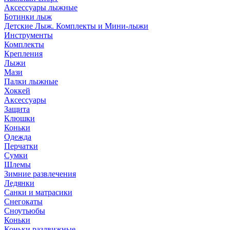
Аксессуары лыжные
Ботинки лыж
Детские Лыж. Комплекты и Мини-лыжи
Инструменты
Комплекты
Крепления
Лыжи
Мази
Палки лыжные
Хоккей
Аксессуары
Защита
Клюшки
Коньки
Одежда
Перчатки
Сумки
Шлемы
Зимние развлечения
Ледянки
Санки и матрасики
Снегокаты
Сноутьюбы
Коньки
Коньки раздвижные