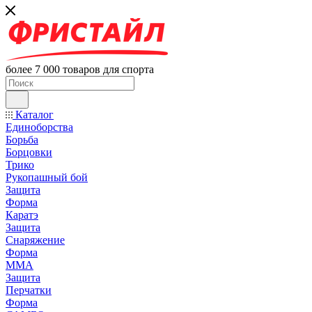
более 7 000 товаров для спорта
Каталог
Единоборства
Борьба
Борцовки
Трико
Рукопашный бой
Защита
Форма
Каратэ
Защита
Снаряжение
Форма
ММА
Защита
Перчатки
Форма