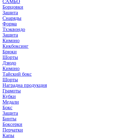
САМБО
Борцовки
Защита
Снаряды
Форма
Тхэквондо
Защита
Кимоно
Кикбоксинг
Брюки
Шорты
Дзюдо
Кимоно
Тайский бокс
Шорты
Наградна продукция
Грамоты
Кубки
Медали
Бокс
Защита
Бинты
Боксерки
Перчатки
Капы