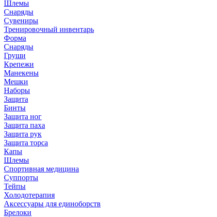
Шлемы
Снаряды
Сувениры
Тренировочный инвентарь
Форма
Снаряды
Груши
Крепежи
Манекены
Мешки
Наборы
Защита
Бинты
Защита ног
Защита паха
Защита рук
Защита торса
Капы
Шлемы
Спортивная медицина
Суппорты
Тейпы
Холодотерапия
Аксессуары для единоборств
Брелоки