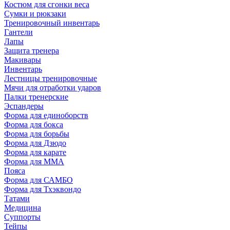
Костюм для сгонки веса
Сумки и рюкзаки
Тренировочный инвентарь
Гантели
Лапы
Защита тренера
Макивары
Инвентарь
Лестницы тренировочные
Мячи для отработки ударов
Палки тренерские
Эспандеры
Форма для единоборств
Форма для бокса
Форма для борьбы
Форма для Дзюдо
Форма для карате
Форма для MMA
Пояса
Форма для САМБО
Форма для Тхэквондо
Татами
Медицина
Суппорты
Тейпы