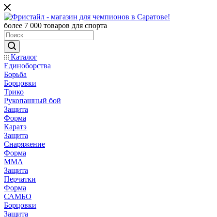
более 7 000 товаров для спорта
Каталог
Единоборства
Борьба
Борцовки
Трико
Рукопашный бой
Защита
Форма
Каратэ
Защита
Снаряжение
Форма
ММА
Защита
Перчатки
Форма
САМБО
Борцовки
Защита