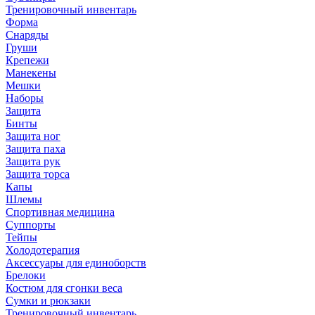
Тренировочный инвентарь
Форма
Снаряды
Груши
Крепежи
Манекены
Мешки
Наборы
Защита
Бинты
Защита ног
Защита паха
Защита рук
Защита торса
Капы
Шлемы
Спортивная медицина
Суппорты
Тейпы
Холодотерапия
Аксессуары для единоборств
Брелоки
Костюм для сгонки веса
Сумки и рюкзаки
Тренировочный инвентарь