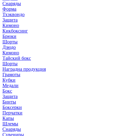
Снаряды
Форма
Тхэквондо
Защита
Кимоно
Кикбоксинг
Брюки
Шорты
Дзюдо
Кимоно
Тайский бокс
Шорты
Наградна продукция
Грамоты
Кубки
Медали
Бокс
Защита
Бинты
Боксерки
Перчатки
Капы
Шлемы
Снаряды
Сувениры