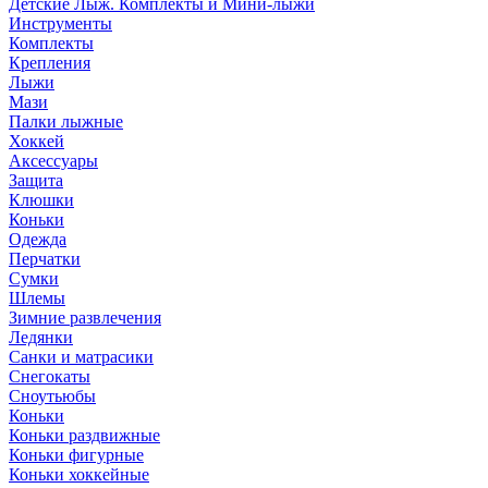
Детские Лыж. Комплекты и Мини-лыжи
Инструменты
Комплекты
Крепления
Лыжи
Мази
Палки лыжные
Хоккей
Аксессуары
Защита
Клюшки
Коньки
Одежда
Перчатки
Сумки
Шлемы
Зимние развлечения
Ледянки
Санки и матрасики
Снегокаты
Сноутьюбы
Коньки
Коньки раздвижные
Коньки фигурные
Коньки хоккейные