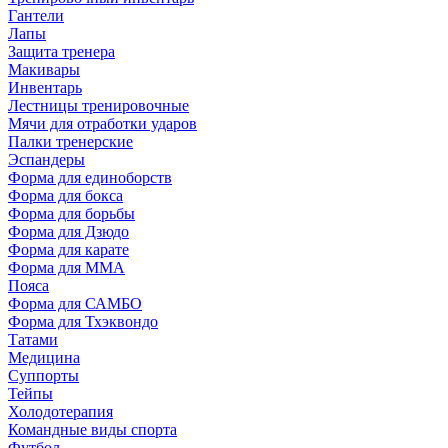
Гантели
Лапы
Защита тренера
Макивары
Инвентарь
Лестницы тренировочные
Мячи для отработки ударов
Палки тренерские
Эспандеры
Форма для единоборств
Форма для бокса
Форма для борьбы
Форма для Дзюдо
Форма для карате
Форма для MMA
Пояса
Форма для САМБО
Форма для Тхэквондо
Татами
Медицина
Суппорты
Тейпы
Холодотерапия
Командные виды спорта
Футбол