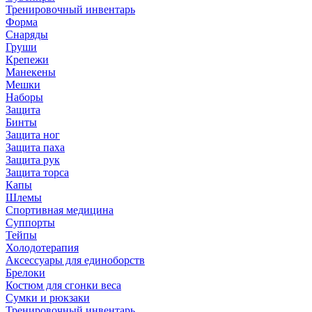
Тренировочный инвентарь
Форма
Снаряды
Груши
Крепежи
Манекены
Мешки
Наборы
Защита
Бинты
Защита ног
Защита паха
Защита рук
Защита торса
Капы
Шлемы
Спортивная медицина
Суппорты
Тейпы
Холодотерапия
Аксессуары для единоборств
Брелоки
Костюм для сгонки веса
Сумки и рюкзаки
Тренировочный инвентарь