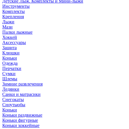
Детские Лыж. Комплекты и Мини-лыжи
Инструменты
Комплекты
Крепления
Лыжи
Мази
Палки лыжные
Хоккей
Аксессуары
Защита
Клюшки
Коньки
Одежда
Перчатки
Сумки
Шлемы
Зимние развлечения
Ледянки
Санки и матрасики
Снегокаты
Сноутьюбы
Коньки
Коньки раздвижные
Коньки фигурные
Коньки хоккейные