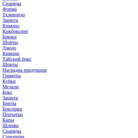
Снаряды
Форма
Тхэквондо
Защита
Кимоно
Кикбоксинг
Брюки
Шорты
Дзюдо
Кимоно
Тайский бокс
Шорты
Наградна продукция
Грамоты
Кубки
Медали
Бокс
Защита
Бинты
Боксерки
Перчатки
Капы
Шлемы
Снаряды
Сувениры