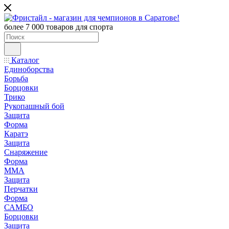
более 7 000 товаров для спорта
Каталог
Единоборства
Борьба
Борцовки
Трико
Рукопашный бой
Защита
Форма
Каратэ
Защита
Снаряжение
Форма
ММА
Защита
Перчатки
Форма
САМБО
Борцовки
Защита