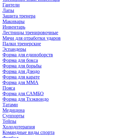
Гантели
Лапы
Защита тренера
Макивары
Инвентарь
Лестницы тренировочные
Мячи для отработки ударов
Палки тренерские
Эспандеры
Форма для единоборств
Форма для бокса
Форма для борьбы
Форма для Дзюдо
Форма для карате
Форма для MMA
Пояса
Форма для САМБО
Форма для Тхэквондо
Татами
Медицина
Суппорты
Тейпы
Холодотерапия
Командные виды спорта
Футбол