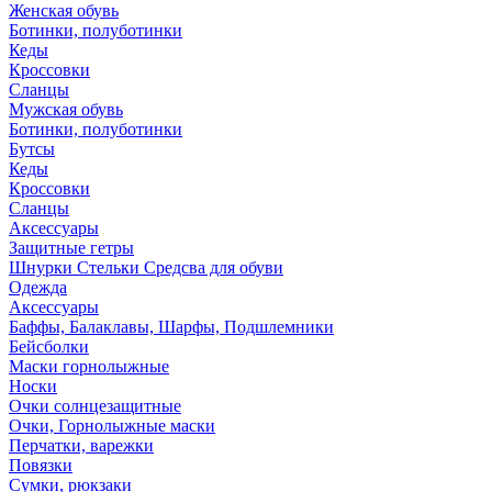
Женская обувь
Ботинки, полуботинки
Кеды
Кроссовки
Сланцы
Мужская обувь
Ботинки, полуботинки
Бутсы
Кеды
Кроссовки
Сланцы
Аксессуары
Защитные гетры
Шнурки Стельки Средсва для обуви
Одежда
Аксессуары
Баффы, Балаклавы, Шарфы, Подшлемники
Бейсболки
Маски горнолыжные
Носки
Очки солнцезащитные
Очки, Горнолыжные маски
Перчатки, варежки
Повязки
Сумки, рюкзаки