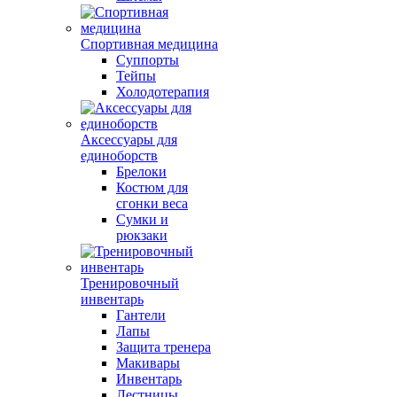
Спортивная медицина
Суппорты
Тейпы
Холодотерапия
Аксессуары для
единоборств
Брелоки
Костюм для
сгонки веса
Сумки и
рюкзаки
Тренировочный
инвентарь
Гантели
Лапы
Защита тренера
Макивары
Инвентарь
Лестницы