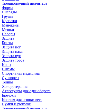
Тренировочный инвентарь
Форма
Снаряды
Груши
Крепежи
Манекены
Мешки
Наборы
Защита
Бинты
Защита ног
Защита паха
Защита рук
Защита торса
Капы
Шлемы
Спортивная медицина
Суппорты
Тейпы
Холодотерапия
Аксессуары для единоборств
Брелоки
Костюм для сгонки веса
Сумки и рюкзаки
Тренировочный инвентарь