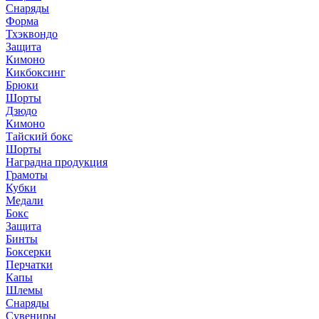
Снаряды
Форма
Тхэквондо
Защита
Кимоно
Кикбоксинг
Брюки
Шорты
Дзюдо
Кимоно
Тайский бокс
Шорты
Наградна продукция
Грамоты
Кубки
Медали
Бокс
Защита
Бинты
Боксерки
Перчатки
Капы
Шлемы
Снаряды
Сувениры