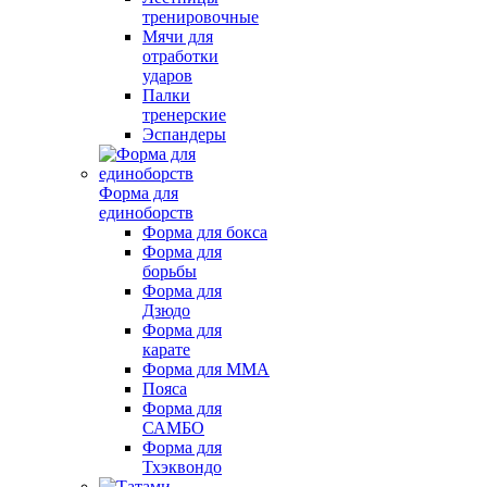
тренировочные
Мячи для
отработки
ударов
Палки
тренерские
Эспандеры
Форма для
единоборств
Форма для бокса
Форма для
борьбы
Форма для
Дзюдо
Форма для
карате
Форма для MMA
Пояса
Форма для
САМБО
Форма для
Тхэквондо