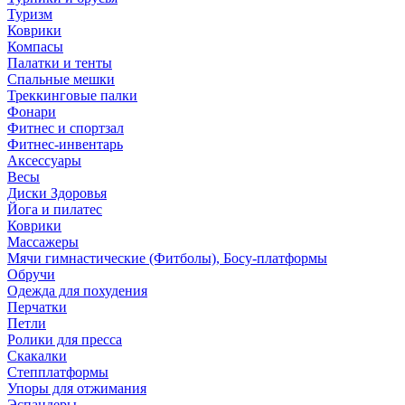
Туризм
Коврики
Компасы
Палатки и тенты
Спальные мешки
Треккинговые палки
Фонари
Фитнес и спортзал
Фитнес-инвентарь
Аксессуары
Весы
Диски Здоровья
Йога и пилатес
Коврики
Массажеры
Мячи гимнастические (Фитболы), Босу-платформы
Обручи
Одежда для похудения
Перчатки
Петли
Ролики для пресса
Скакалки
Степплатформы
Упоры для отжимания
Эспандеры