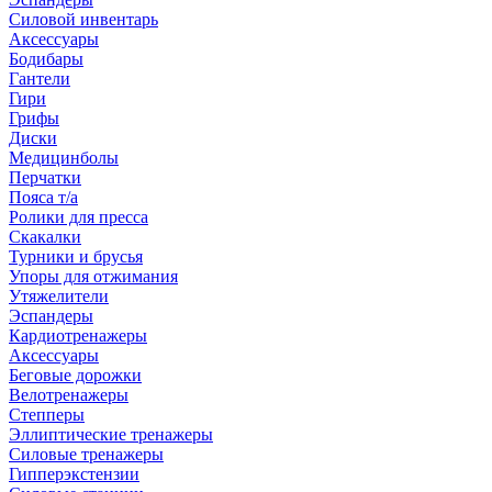
Силовой инвентарь
Аксессуары
Бодибары
Гантели
Гири
Грифы
Диски
Медицинболы
Перчатки
Пояса т/а
Ролики для пресса
Скакалки
Турники и брусья
Упоры для отжимания
Утяжелители
Эспандеры
Кардиотренажеры
Аксессуары
Беговые дорожки
Велотренажеры
Степперы
Эллиптические тренажеры
Силовые тренажеры
Гипперэкстензии