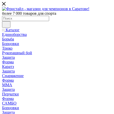
более 7 000 товаров для спорта
Каталог
Единоборства
Борьба
Борцовки
Трико
Рукопашный бой
Защита
Форма
Каратэ
Защита
Снаряжение
Форма
ММА
Защита
Перчатки
Форма
САМБО
Борцовки
Защита