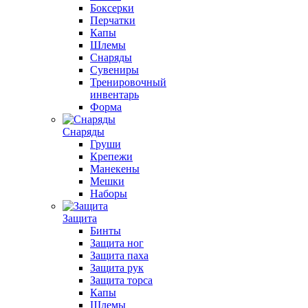
Боксерки
Перчатки
Капы
Шлемы
Снаряды
Сувениры
Тренировочный
инвентарь
Форма
Снаряды
Груши
Крепежи
Манекены
Мешки
Наборы
Защита
Бинты
Защита ног
Защита паха
Защита рук
Защита торса
Капы
Шлемы