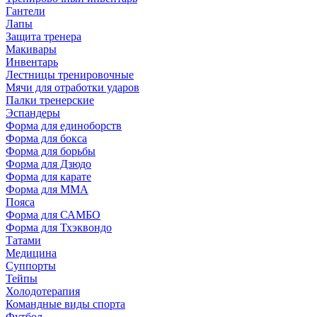
Гантели
Лапы
Защита тренера
Макивары
Инвентарь
Лестницы тренировочные
Мячи для отработки ударов
Палки тренерские
Эспандеры
Форма для единоборств
Форма для бокса
Форма для борьбы
Форма для Дзюдо
Форма для карате
Форма для MMA
Пояса
Форма для САМБО
Форма для Тхэквондо
Татами
Медицина
Суппорты
Тейпы
Холодотерапия
Командные виды спорта
Футбол