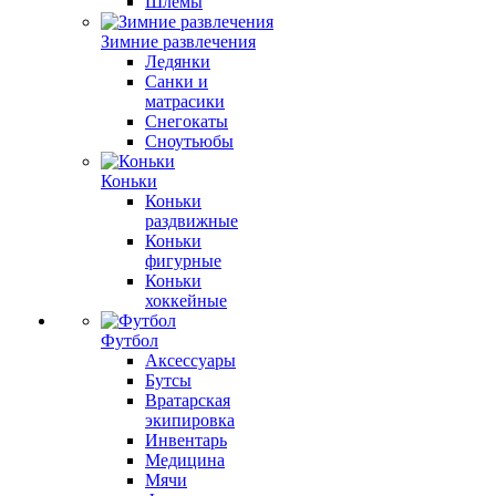
Шлемы
Зимние развлечения
Ледянки
Санки и
матрасики
Снегокаты
Сноутьюбы
Коньки
Коньки
раздвижные
Коньки
фигурные
Коньки
хоккейные
Футбол
Аксессуары
Бутсы
Вратарская
экипировка
Инвентарь
Медицина
Мячи