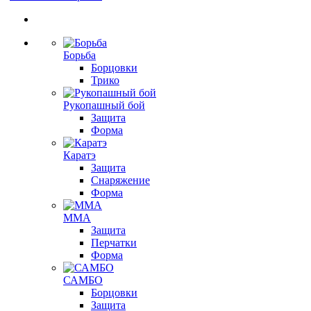
Борьба
Борцовки
Трико
Рукопашный бой
Защита
Форма
Каратэ
Защита
Снаряжение
Форма
ММА
Защита
Перчатки
Форма
САМБО
Борцовки
Защита