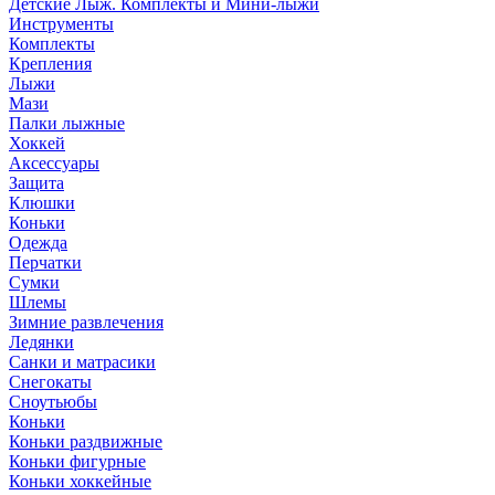
Детские Лыж. Комплекты и Мини-лыжи
Инструменты
Комплекты
Крепления
Лыжи
Мази
Палки лыжные
Хоккей
Аксессуары
Защита
Клюшки
Коньки
Одежда
Перчатки
Сумки
Шлемы
Зимние развлечения
Ледянки
Санки и матрасики
Снегокаты
Сноутьюбы
Коньки
Коньки раздвижные
Коньки фигурные
Коньки хоккейные