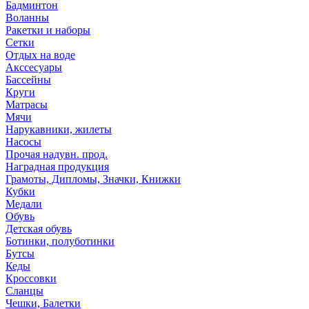
Бадминтон
Воланны
Ракетки и наборы
Сетки
Отдых на воде
Акссесуары
Бассейны
Круги
Матрасы
Мячи
Нарукавники, жилеты
Насосы
Прочая надувн. прод.
Наградная продукция
Грамоты, Дипломы, Значки, Книжки
Кубки
Медали
Обувь
Детская обувь
Ботинки, полуботинки
Бутсы
Кеды
Кроссовки
Сланцы
Чешки, Балетки