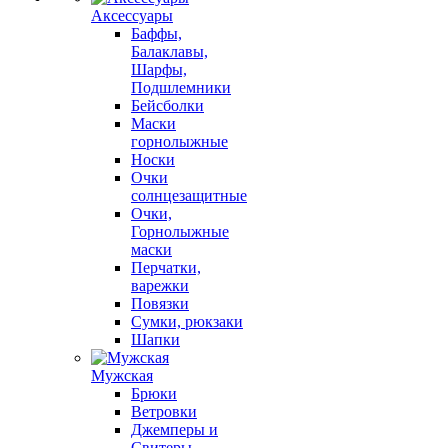
Аксессуары
Баффы,
Балаклавы,
Шарфы,
Подшлемники
Бейсболки
Маски
горнолыжные
Носки
Очки
солнцезащитные
Очки,
Горнолыжные
маски
Перчатки,
варежки
Повязки
Сумки, рюкзаки
Шапки
Мужская
Брюки
Ветровки
Джемперы и
Свитеры