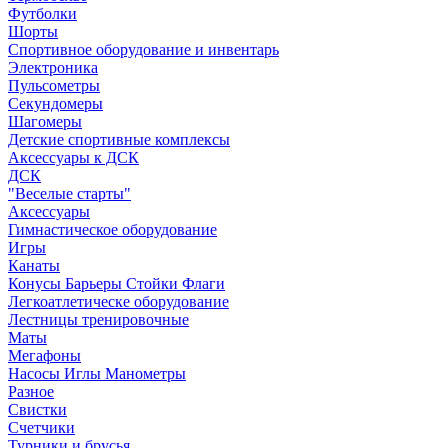
Футболки
Шорты
Спортивное оборудование и инвентарь
Электроника
Пульсометры
Секундомеры
Шагомеры
Детские спортивные комплексы
Аксессуары к ДСК
ДСК
"Веселые старты"
Аксессуары
Гимнастическое оборудование
Игры
Канаты
Конусы Барьеры Стойки Флаги
Легкоатлетическе оборудование
Лестницы тренировочные
Маты
Мегафоны
Насосы Иглы Манометры
Разное
Свистки
Счетчики
Турники и брусья