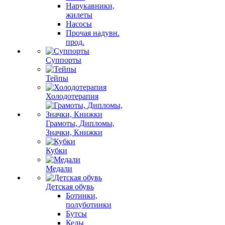
Нарукавники,
жилеты
Насосы
Прочая надувн.
прод.
Суппорты
Тейпы
Холодотерапия
Грамоты, Дипломы,
Значки, Книжки
Кубки
Медали
Детская обувь
Ботинки,
полуботинки
Бутсы
Кеды