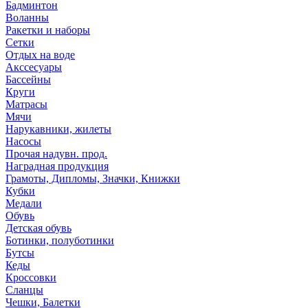
Бадминтон
Воланны
Ракетки и наборы
Сетки
Отдых на воде
Акссесуары
Бассейны
Круги
Матрасы
Мячи
Нарукавники, жилеты
Насосы
Прочая надувн. прод.
Наградная продукция
Грамоты, Дипломы, Значки, Книжки
Кубки
Медали
Обувь
Детская обувь
Ботинки, полуботинки
Бутсы
Кеды
Кроссовки
Сланцы
Чешки, Балетки