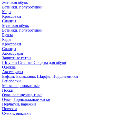
Женская обувь
Ботинки, полуботинки
Кеды
Кроссовки
Сланцы
Мужская обувь
Ботинки, полуботинки
Бутсы
Кеды
Кроссовки
Сланцы
Аксессуары
Защитные гетры
Шнурки Стельки Средсва для обуви
Одежда
Аксессуары
Баффы, Балаклавы, Шарфы, Подшлемники
Бейсболки
Маски горнолыжные
Носки
Очки солнцезащитные
Очки, Горнолыжные маски
Перчатки, варежки
Повязки
Сумки, рюкзаки