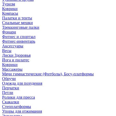
Туризм
Коврики
Компасы
Палатки и тенты
Спальные мешки
Треккинговые палки
Фонари
Фитнес и спортзал
Фитнес-инвентарь
Аксессуары
Весы
Диски Здоровья
Йога и пилатес
Коврики
Массажеры
Мячи гимнастические (Фитболы), Босу-платформы
Обручи
Одежда для похудения
Перчатки
Петли
Ролики для пресса
Скакалки
Степплатформы
Упоры для отжимания
Эспандеры