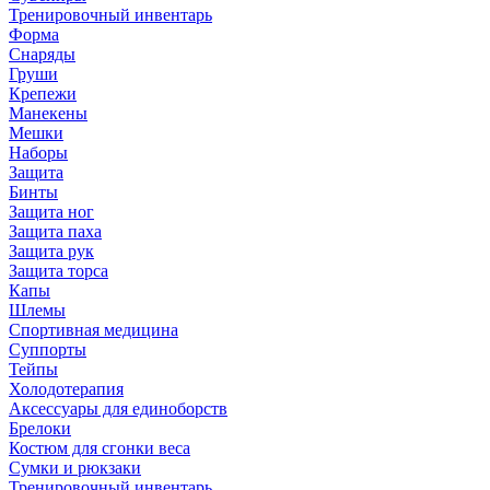
Тренировочный инвентарь
Форма
Снаряды
Груши
Крепежи
Манекены
Мешки
Наборы
Защита
Бинты
Защита ног
Защита паха
Защита рук
Защита торса
Капы
Шлемы
Спортивная медицина
Суппорты
Тейпы
Холодотерапия
Аксессуары для единоборств
Брелоки
Костюм для сгонки веса
Сумки и рюкзаки
Тренировочный инвентарь