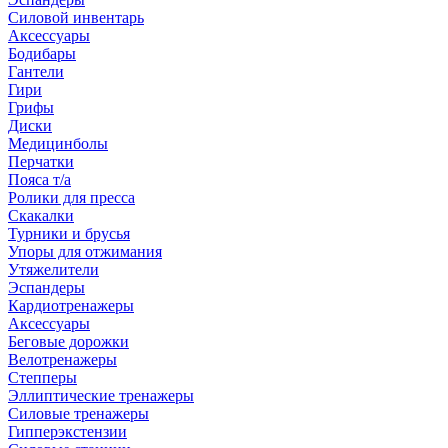
Силовой инвентарь
Аксессуары
Бодибары
Гантели
Гири
Грифы
Диски
Медицинболы
Перчатки
Пояса т/а
Ролики для пресса
Скакалки
Турники и брусья
Упоры для отжимания
Утяжелители
Эспандеры
Кардиотренажеры
Аксессуары
Беговые дорожки
Велотренажеры
Степперы
Эллиптические тренажеры
Силовые тренажеры
Гипперэкстензии