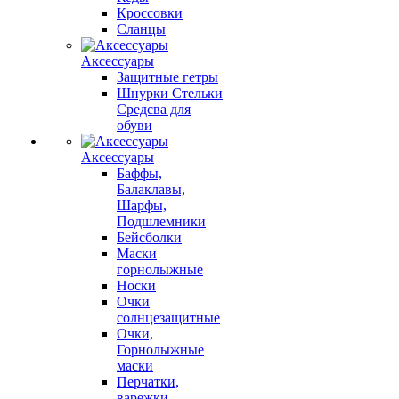
Кроссовки
Сланцы
Аксессуары
Защитные гетры
Шнурки Стельки
Средсва для
обуви
Аксессуары
Баффы,
Балаклавы,
Шарфы,
Подшлемники
Бейсболки
Маски
горнолыжные
Носки
Очки
солнцезащитные
Очки,
Горнолыжные
маски
Перчатки,
варежки