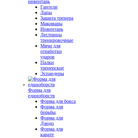
инвентарь
Гантели
Лапы
Защита тренера
Макивары
Инвентарь
Лестницы
тренировочные
Мячи для
отработки
ударов
Палки
тренерские
Эспандеры
Форма для
единоборств
Форма для бокса
Форма для
борьбы
Форма для
Дзюдо
Форма для
карате