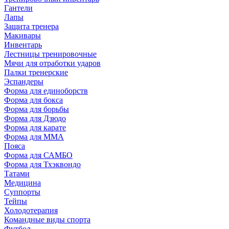
Гантели
Лапы
Защита тренера
Макивары
Инвентарь
Лестницы тренировочные
Мячи для отработки ударов
Палки тренерские
Эспандеры
Форма для единоборств
Форма для бокса
Форма для борьбы
Форма для Дзюдо
Форма для карате
Форма для MMA
Пояса
Форма для САМБО
Форма для Тхэквондо
Татами
Медицина
Суппорты
Тейпы
Холодотерапия
Командные виды спорта
Футбол