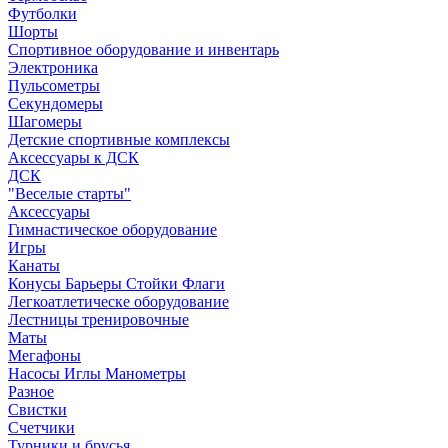
Футболки
Шорты
Спортивное оборудование и инвентарь
Электроника
Пульсометры
Секундомеры
Шагомеры
Детские спортивные комплексы
Аксессуары к ДСК
ДСК
"Веселые старты"
Аксессуары
Гимнастическое оборудование
Игры
Канаты
Конусы Барьеры Стойки Флаги
Легкоатлетическе оборудование
Лестницы тренировочные
Маты
Мегафоны
Насосы Иглы Манометры
Разное
Свистки
Счетчики
Турники и брусья