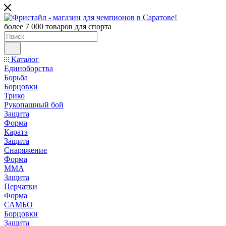
более 7 000 товаров для спорта
Каталог
Единоборства
Борьба
Борцовки
Трико
Рукопашный бой
Защита
Форма
Каратэ
Защита
Снаряжение
Форма
ММА
Защита
Перчатки
Форма
САМБО
Борцовки
Защита