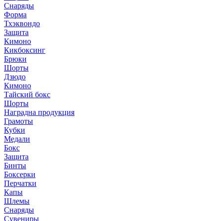
Снаряды
Форма
Тхэквондо
Защита
Кимоно
Кикбоксинг
Брюки
Шорты
Дзюдо
Кимоно
Тайский бокс
Шорты
Наградна продукция
Грамоты
Кубки
Медали
Бокс
Защита
Бинты
Боксерки
Перчатки
Капы
Шлемы
Снаряды
Сувениры