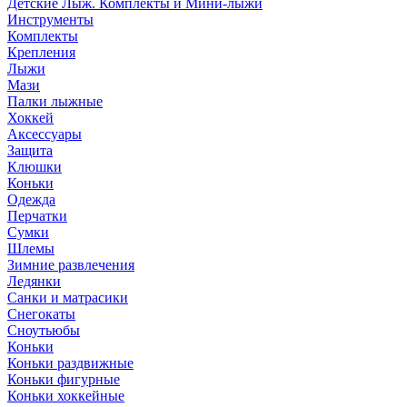
Детские Лыж. Комплекты и Мини-лыжи
Инструменты
Комплекты
Крепления
Лыжи
Мази
Палки лыжные
Хоккей
Аксессуары
Защита
Клюшки
Коньки
Одежда
Перчатки
Сумки
Шлемы
Зимние развлечения
Ледянки
Санки и матрасики
Снегокаты
Сноутьюбы
Коньки
Коньки раздвижные
Коньки фигурные
Коньки хоккейные