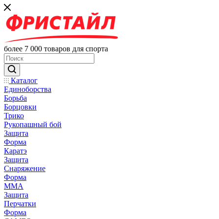
более 7 000 товаров для спорта
Каталог
Единоборства
Борьба
Борцовки
Трико
Рукопашный бой
Защита
Форма
Каратэ
Защита
Снаряжение
Форма
ММА
Защита
Перчатки
Форма