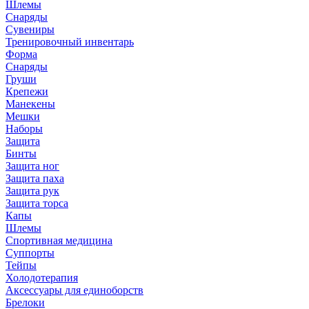
Шлемы
Снаряды
Сувениры
Тренировочный инвентарь
Форма
Снаряды
Груши
Крепежи
Манекены
Мешки
Наборы
Защита
Бинты
Защита ног
Защита паха
Защита рук
Защита торса
Капы
Шлемы
Спортивная медицина
Суппорты
Тейпы
Холодотерапия
Аксессуары для единоборств
Брелоки