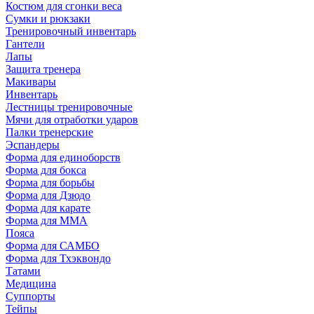
Костюм для сгонки веса
Сумки и рюкзаки
Тренировочный инвентарь
Гантели
Лапы
Защита тренера
Макивары
Инвентарь
Лестницы тренировочные
Мячи для отработки ударов
Палки тренерские
Эспандеры
Форма для единоборств
Форма для бокса
Форма для борьбы
Форма для Дзюдо
Форма для карате
Форма для MMA
Пояса
Форма для САМБО
Форма для Тхэквондо
Татами
Медицина
Суппорты
Тейпы