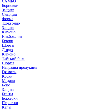
САМБО
Борцовки
Защита
Снаряды
Форма
Тхэквондо
Защита
Кимоно
Кикбоксинг
Брюки
Шорты
Дзюдо
Кимоно
Тайский бокс
Шорты
Наградна продукция
Грамоты
Кубки
Медали
Бокс
Защита
Бинты
Боксерки
Перчатки
Капы