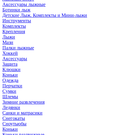
Аксессуары лыжные
Ботинки лыж
Детские Лыж. Комплекты и Мини-лыжи
Инструменты
Комплекты
Крепления
Лыжи
Мази
Палки лыжные
Хоккей
Аксессуары
Защита
Клюшки
Коньки
Одежда
Перчатки
Сумки
Шлемы
Зимние развлечения
Ледянки
Санки и матрасики
Снегокаты
Сноутьюбы
Коньки
Коньки раздвижные