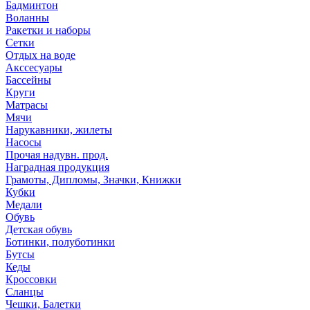
Бадминтон
Воланны
Ракетки и наборы
Сетки
Отдых на воде
Акссесуары
Бассейны
Круги
Матрасы
Мячи
Нарукавники, жилеты
Насосы
Прочая надувн. прод.
Наградная продукция
Грамоты, Дипломы, Значки, Книжки
Кубки
Медали
Обувь
Детская обувь
Ботинки, полуботинки
Бутсы
Кеды
Кроссовки
Сланцы
Чешки, Балетки