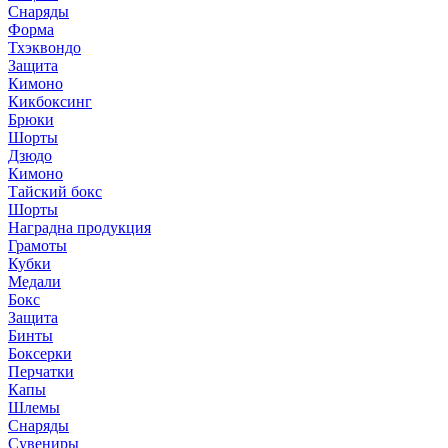
Снаряды
Форма
Тхэквондо
Защита
Кимоно
Кикбоксинг
Брюки
Шорты
Дзюдо
Кимоно
Тайский бокс
Шорты
Наградна продукция
Грамоты
Кубки
Медали
Бокс
Защита
Бинты
Боксерки
Перчатки
Капы
Шлемы
Снаряды
Сувениры