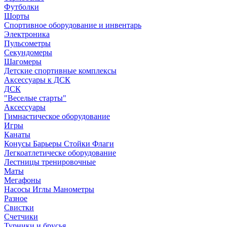
Футболки
Шорты
Спортивное оборудование и инвентарь
Электроника
Пульсометры
Секундомеры
Шагомеры
Детские спортивные комплексы
Аксессуары к ДСК
ДСК
"Веселые старты"
Аксессуары
Гимнастическое оборудование
Игры
Канаты
Конусы Барьеры Стойки Флаги
Легкоатлетическе оборудование
Лестницы тренировочные
Маты
Мегафоны
Насосы Иглы Манометры
Разное
Свистки
Счетчики
Турники и брусья