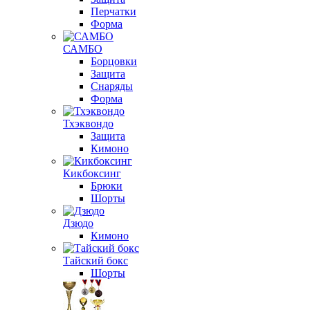
Перчатки
Форма
САМБО
Борцовки
Защита
Снаряды
Форма
Тхэквондо
Защита
Кимоно
Кикбоксинг
Брюки
Шорты
Дзюдо
Кимоно
Тайский бокс
Шорты