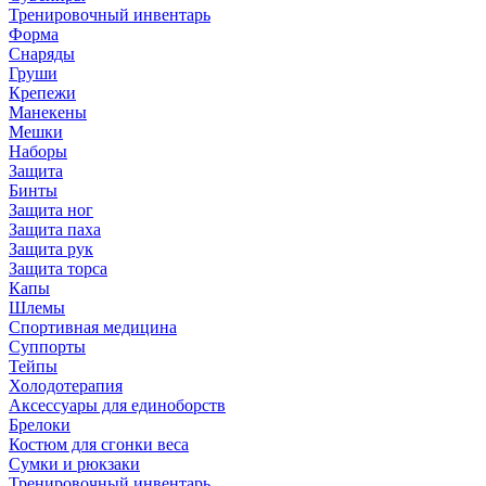
Тренировочный инвентарь
Форма
Снаряды
Груши
Крепежи
Манекены
Мешки
Наборы
Защита
Бинты
Защита ног
Защита паха
Защита рук
Защита торса
Капы
Шлемы
Спортивная медицина
Суппорты
Тейпы
Холодотерапия
Аксессуары для единоборств
Брелоки
Костюм для сгонки веса
Сумки и рюкзаки
Тренировочный инвентарь