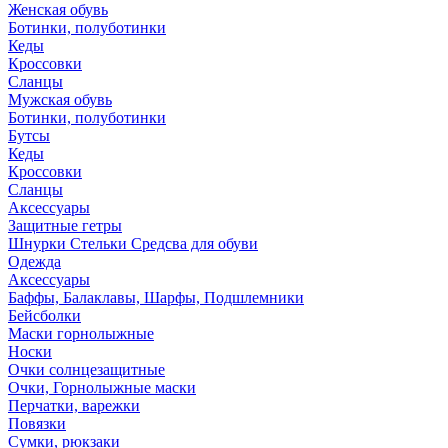
Женская обувь
Ботинки, полуботинки
Кеды
Кроссовки
Сланцы
Мужская обувь
Ботинки, полуботинки
Бутсы
Кеды
Кроссовки
Сланцы
Аксессуары
Защитные гетры
Шнурки Стельки Средсва для обуви
Одежда
Аксессуары
Баффы, Балаклавы, Шарфы, Подшлемники
Бейсболки
Маски горнолыжные
Носки
Очки солнцезащитные
Очки, Горнолыжные маски
Перчатки, варежки
Повязки
Сумки, рюкзаки