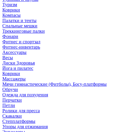
Туризм
Коврики
Компасы
Палатки и тенты
Спальные мешки
Треккинговые палки
Фонари
Фитнес и спортзал
Фитнес-инвентарь
Аксессуары
Весы
Диски Здоровья
Йога и пилатес
Коврики
Массажеры
Мячи гимнастические (Фитболы), Босу-платформы
Обручи
Одежда для похудения
Перчатки
Петли
Ролики для пресса
Скакалки
Степплатформы
Упоры для отжимания
Эспандеры