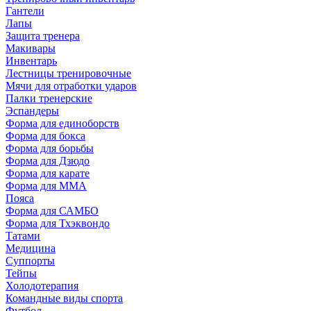
Гантели
Лапы
Защита тренера
Макивары
Инвентарь
Лестницы тренировочные
Мячи для отработки ударов
Палки тренерские
Эспандеры
Форма для единоборств
Форма для бокса
Форма для борьбы
Форма для Дзюдо
Форма для карате
Форма для MMA
Пояса
Форма для САМБО
Форма для Тхэквондо
Татами
Медицина
Суппорты
Тейпы
Холодотерапия
Командные виды спорта
Футбол