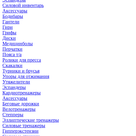
Силовой инвентарь
Аксессуары
Бодибары
Гантели
Гири
Грифы
Диски
Медицинболы
Перчатки
Пояса т/а
Ролики для пресса
Скакалки
Турники и брусья
Упоры для отжимания
Утяжелители
Эспандеры
Кардиотренажеры
Аксессуары
Беговые дорожки
Велотренажеры
Степперы
Эллиптические тренажеры
Силовые тренажеры
Гипперэкстензии