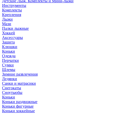
Детские Лыж. Комплекты и Мини-лыжи
Инструменты
Комплекты
Крепления
Лыжи
Мази
Палки лыжные
Хоккей
Аксессуары
Защита
Клюшки
Коньки
Одежда
Перчатки
Сумки
Шлемы
Зимние развлечения
Ледянки
Санки и матрасики
Снегокаты
Сноутьюбы
Коньки
Коньки раздвижные
Коньки фигурные
Коньки хоккейные