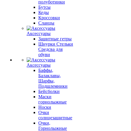
полуботинки
Бутсы
Кеды
Кроссовки
Сланцы
Аксессуары
Защитные гетры
Шнурки Стельки
Средсва для
обуви
Аксессуары
Баффы,
Балаклавы,
Шарфы,
Подшлемники
Бейсболки
Маски
горнолыжные
Носки
Очки
солнцезащитные
Очки,
Горнолыжные