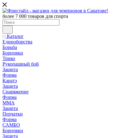
более 7 000 товаров для спорта
Каталог
Единоборства
Борьба
Борцовки
Трико
Рукопашный бой
Защита
Форма
Каратэ
Защита
Снаряжение
Форма
ММА
Защита
Перчатки
Форма
САМБО
Борцовки
Защита